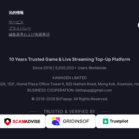
法的情報
サービス
プライバシー
編集基準および免責事項
10 Years Trusted Game & Live Streaming Top-Up Platform
Since 2016 | 5,000,000+ Users Worldwide
KAMAGEN LIMITED
08, 15/F, Grand Plaza Office Tower II, 625 Nathan Road, Mong Kok, Kowloon, H
BUSINESS COOPERATION: ibittopup@gmail.com
© 2016-2026 BitTopup. All Rights Reserved.
TRUSTED & VERIFIED BY