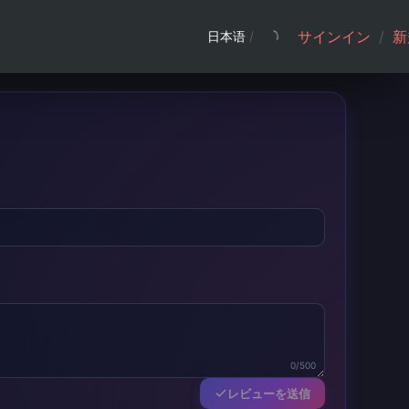
サインイン
/
新
日本语
/
0/500
レビューを送信