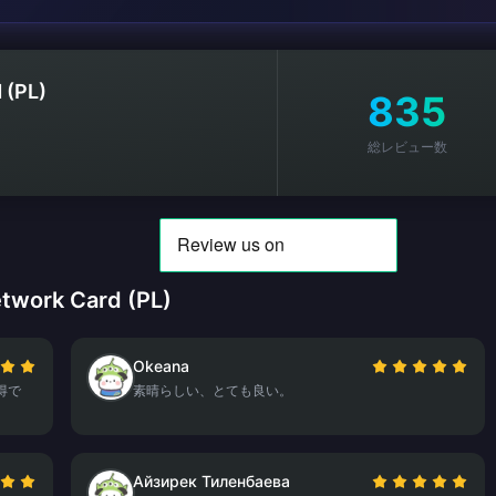
 (PL)
835
総レビュー数
ork Card (PL)
Okeana
得で
素晴らしい、とても良い。
Айзирек Тиленбаева