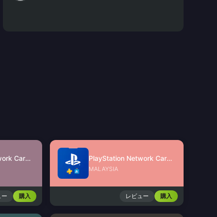
PlayStation Network Card (SG)
PlayStation Network Card (MY)
MALAYSIA
ュー
購入
レビュー
購入