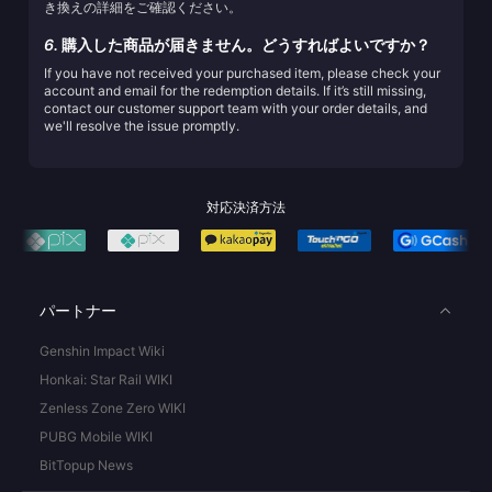
き換えの詳細をご確認ください。
6.
購入した商品が届きません。どうすればよいですか？
If you have not received your purchased item, please check your
account and email for the redemption details. If it’s still missing,
contact our customer support team with your order details, and
we'll resolve the issue promptly.
対応決済方法
パートナー
Genshin Impact Wiki
Honkai: Star Rail WIKI
Zenless Zone Zero WIKI
PUBG Mobile WIKI
BitTopup News