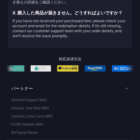
き換えの詳細をご確認ください。
6.
購入した商品が届きません。どうすればよいですか？
If you have not received your purchased item, please check your
account and email for the redemption details. If it’s still missing,
contact our customer support team with your order details, and
we'll resolve the issue promptly.
対応決済方法
パートナー
Genshin Impact Wiki
Honkai: Star Rail WIKI
Zenless Zone Zero WIKI
PUBG Mobile WIKI
BitTopup News