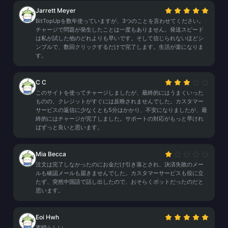
Jarrett Meyer
BitTopUpを数年使っていますが、3つのことを言わせてください。
チャージで問題が発生したことは一度もありません。発送スピード
は私が試した他のどれよりも早いです。そして信じられないほどシ
ンプルで、数回クリックするだけで完了します。生活が楽になりま
す。
C C
このサイトを使ってチャージしましたが、最終的にはうまくいった
ものの、クレジットがすぐには反映されませんでした。カスタマー
サービスの返信に少なくとも5分はかかり、不安になりましたが、最
終的にはチャージが完了しました。サポートの対応がもっと早けれ
ばずっと良いと思います。
Mia Becca
注文は完了しなかったのにお金だけ引き落とされ、決済失敗のメー
ルも確認メールも届きませんでした。カスタマーサービスも役に立
たず、突然中国語で話し出したので、おそらくボットだったのだと
思います。
Eoi Hwh
素晴らしい。