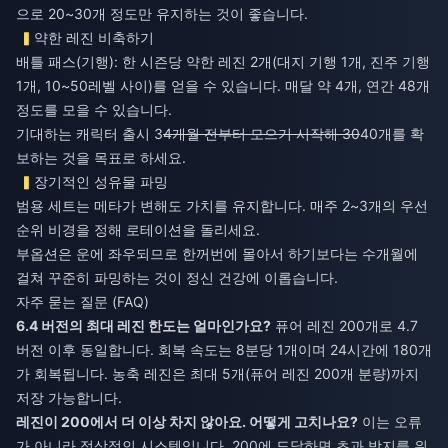
으로 20~30개 정도만 유지하는 것이 좋습니다.
약한 레진 비축하기
배틀 패스(기행): 한 시즌당 약한 레진 2개(대지 기행 1개, 진주 기행
1개, 10~50레벨 사이)를 얻을 수 있습니다. 매달 약 4개, 연간 48개
정도를 모을 수 있습니다.
기대하는 캐릭터 출시 3
4개월 전부터 모으기 시작해 30
40개를 확
보하는 것을 목표로 하세요.
장기적인 성유물 파밍
범용 세트는 메타가 변해도 가치를 유지합니다. 매주 2~3개의 우선
순위 비경을 정해 로테이션을 돌리세요.
부옵션은 운에 좌우되므로 한꺼번에 몰아서 하기보다는 수개월에
걸쳐 꾸준히 파밍하는 것이 정신 건강에 이롭습니다.
자주 묻는 질문 (FAQ)
6.4 버전의 최대 레진 한도는 얼마인가요?
퓨어 레진 200개로 4.7
버전 이후 동일합니다. 회복 속도는 8분당 1개이며 24시간에 180개
가 회복됩니다. 농축 레진은 최대 5개(퓨어 레진 200개 분량)까지
저장 가능합니다.
레진이 200에서 더 이상 차지 않아요. 어떻게 고치나요?
이는 오류
가 아니라 정상적인 시스템입니다. 200에 도달하면 초과 방지를 위