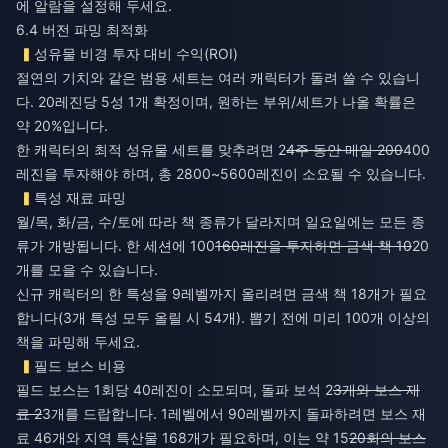
에 알람을 설정해 두세요.
6.4 버전 파밍 최적화
성유물 비경 투자 대비 수익(ROI)
절연의 기치와 같은 범용 세트는 여러 캐릭터가 돌려 쓸 수 있습니
다. 20레진당 5성 1개 확정이며, 원하는 부위/세트가 나올 확률은
약 20%입니다.
한 캐릭터의 최적 성유물 세트를 맞추려면 2
4주 동안 매일 200
400
레진을 투자해야 하며, 총 2800~5600레진이 소요될 수 있습니다.
특성 재료 파밍
월/목, 화/금, 수/토에 따라 책 종류가 달라지며 일요일에는 모든 종
류가 개방됩니다. 한 세션에 100
160레진을 투자하면 금색 책 10
20
개를 모을 수 있습니다.
신규 캐릭터의 한 특성을 9레벨까지 올리려면 금색 책 18개가 필요
합니다(3개 특성 모두 올릴 시 54개). 뽑기 전에 미리 100개 이상의
책을 파밍해 두세요.
필드 보스 비용
필드 보스는 1회당 40레진이 소모되며, 돌파 보석 2
3개와 보스 재
료 2
3개를 드랍합니다. 1레벨에서 90레벨까지 돌파하려면 보스 재
료 46개와 지역 특산물 168개가 필요하며, 이는 약 15
20회의 보스