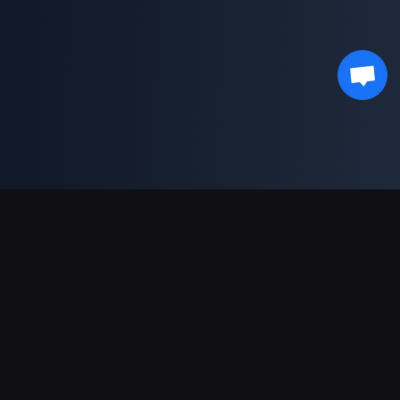
결제 지원
파트너
Genshin Impact Wiki
Honkai: Star Rail WIKI