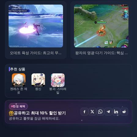
오데트 육성 가이드: 최고의 무기,
왕자의 영광 다기 가이드: 핵심 팁
성유물 및 조합 | 2026년 8월
톱 10 | 2026년 8월
추천 상품
젠레스 존 제
원신
붕괴: 스타레
로
일
한정 혜택
공유하고 최대 10% 할인 받기
공유하고 룰렛을 잠금 해제하세요.