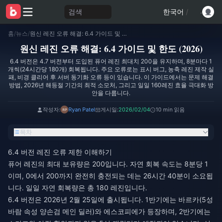
검색
한국어
/
홈
/
뉴스
/
원신 레진 오류 해결: 6.4 가이드 및 한도 (2026)
원신 레진 오류 해결: 6.4 가이드 및 한도 (2026)
6.4 버전은 4.7 버전부터 도입된 퓨어 레진 최대치 200을 유지하며, 8분마다 1
개씩(24시간당 180개) 회복됩니다. 주요 오류로는 표시 버그, 농축 레진 제작 실
패, 비경 클리어 후 서버 동기화 오류 등이 있습니다. 이 가이드에서는 문제 해결
방법, 2026년 해등절 기간의 최적 소모처, 그리고 일일 160레진 효율 극대화 방
안을 다룹니다.
작성자:
Ryan Patel
게시일:
2026/02/04
10 min 읽음
목차
6.4 버전 레진 오류 제한 이해하기
퓨어 레진의 최대 보유량은 200입니다. 자연 회복 속도는 8분당 1
이며, 0에서 200까지 완전히 충전되는 데는 26시간 40분이 소요됩
니다. 일일 자연 회복량은 총 180 레진입니다.
6.4 버전은 2026년 2월 25일에 출시됩니다. 1반기에는 바르카(5성
바람 속성 양손검 메인 딜러)와 에스코피에가 등장하며, 2반기에는