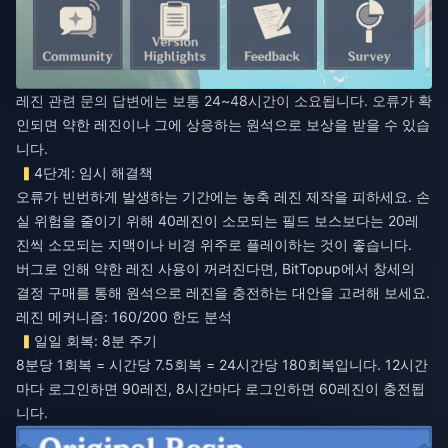
레진 관련 문의 답변에는 보통 24~48시간이 소요됩니다. 오류가 확
인되면 약한 레진이나 그에 상응하는 원석으로 보상을 받을 수 있습
니다.
4단계: 임시 해결책
오류가 빈번하게 발생하는 기간에는 농축 레진 제작을 피하세요. 손
실 위험을 줄이기 위해 40레진이 소모되는 필드 보스보다는 20레
진씩 소모되는 지맥이나 비경 위주로 플레이하는 것이 좋습니다.
버그로 인해 약한 레진 사용이 꺼려진다면, BitTopup에서
창세의
결정 구매
를 통해 원석으로 레진을 충전하는 대안을 고려해 보세요.
레진 메커니즘: 160/200 한도 분석
일일 회복: 8분 주기
8분당 1회복 = 시간당 7.5회복 = 24시간당 180회복입니다. 12시간
마다 로그인하면 90레진, 8시간마다 로그인하면 60레진이 충전됩
니다.