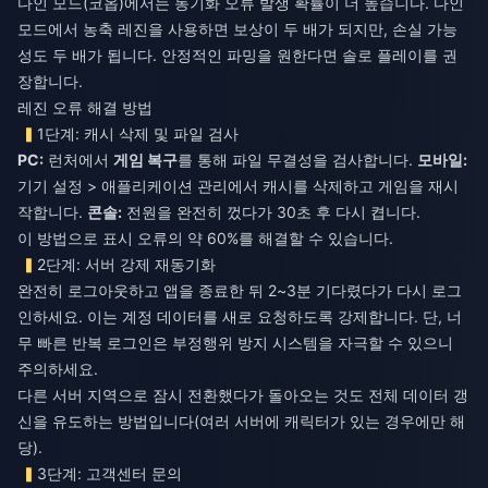
다인 모드(코옵)에서는 동기화 오류 발생 확률이 더 높습니다. 다인
모드에서 농축 레진을 사용하면 보상이 두 배가 되지만, 손실 가능
성도 두 배가 됩니다. 안정적인 파밍을 원한다면 솔로 플레이를 권
장합니다.
레진 오류 해결 방법
1단계: 캐시 삭제 및 파일 검사
PC:
런처에서
게임 복구
를 통해 파일 무결성을 검사합니다.
모바일:
기기 설정 > 애플리케이션 관리에서 캐시를 삭제하고 게임을 재시
작합니다.
콘솔:
전원을 완전히 껐다가 30초 후 다시 켭니다.
이 방법으로 표시 오류의 약 60%를 해결할 수 있습니다.
2단계: 서버 강제 재동기화
완전히 로그아웃하고 앱을 종료한 뒤 2~3분 기다렸다가 다시 로그
인하세요. 이는 계정 데이터를 새로 요청하도록 강제합니다. 단, 너
무 빠른 반복 로그인은 부정행위 방지 시스템을 자극할 수 있으니
주의하세요.
다른 서버 지역으로 잠시 전환했다가 돌아오는 것도 전체 데이터 갱
신을 유도하는 방법입니다(여러 서버에 캐릭터가 있는 경우에만 해
당).
3단계: 고객센터 문의