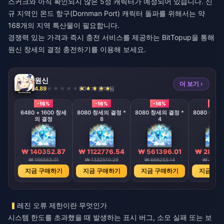
스커크와 아직 확인되지 않은 5성 캐릭터가 예정되어 있습니다. 신
규 지역인 몬드 항구(Dornman Port) 캐릭터 돌파를 위해서는 약
168개의 지역 특산물이 필요합니다.
경쟁력 있는 가격과 즉시 충전 서비스를 제공하는 BitTopup을 통해
원신 창세의 결정 충전하기
를 이용해 보세요.
원신
더 보기 ›
4.89
804 개 판매됨
-16%
-16%
-16%
-16%
6480 + 1600 창세
8080 창세의 결정 *
8080 창세의 결정 *
8080 창세의
의 결정
8
4
2
₩ 140352.87
₩ 1122776.54
₩ 561396.01
₩ 28069
₩ 166563.01
₩ 1332510.29
₩ 666255.14
₩ 33312
지금 구매하기
지금 구매하기
지금 구매하기
지금 구
레진 오류 제한이란 무엇인가
시스템 한도를 초과했을 때 발생하는 표시 버그, 소모 실패 또는 보