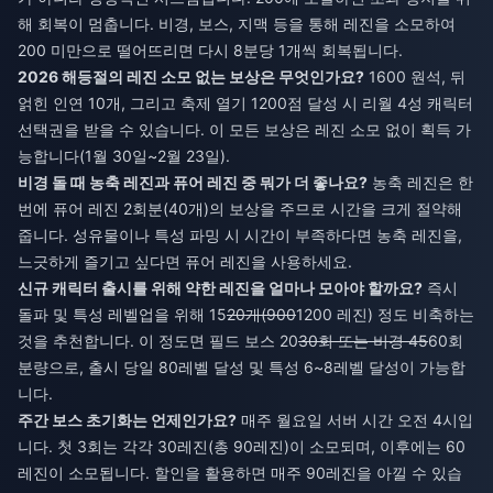
해 회복이 멈춥니다. 비경, 보스, 지맥 등을 통해 레진을 소모하여
200 미만으로 떨어뜨리면 다시 8분당 1개씩 회복됩니다.
2026 해등절의 레진 소모 없는 보상은 무엇인가요?
1600 원석, 뒤
얽힌 인연 10개, 그리고 축제 열기 1200점 달성 시 리월 4성 캐릭터
선택권을 받을 수 있습니다. 이 모든 보상은 레진 소모 없이 획득 가
능합니다(1월 30일~2월 23일).
비경 돌 때 농축 레진과 퓨어 레진 중 뭐가 더 좋나요?
농축 레진은 한
번에 퓨어 레진 2회분(40개)의 보상을 주므로 시간을 크게 절약해
줍니다. 성유물이나 특성 파밍 시 시간이 부족하다면 농축 레진을,
느긋하게 즐기고 싶다면 퓨어 레진을 사용하세요.
신규 캐릭터 출시를 위해 약한 레진을 얼마나 모아야 할까요?
즉시
돌파 및 특성 레벨업을 위해 15
20개(900
1200 레진) 정도 비축하는
것을 추천합니다. 이 정도면 필드 보스 20
30회 또는 비경 45
60회
분량으로, 출시 당일 80레벨 달성 및 특성 6~8레벨 달성이 가능합
니다.
주간 보스 초기화는 언제인가요?
매주 월요일 서버 시간 오전 4시입
니다. 첫 3회는 각각 30레진(총 90레진)이 소모되며, 이후에는 60
레진이 소모됩니다. 할인을 활용하면 매주 90레진을 아낄 수 있습