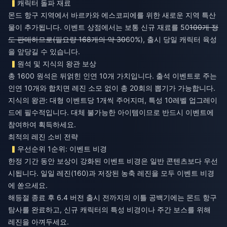
캐릭터 돌파 재료
몬드 항구 지역에서 바르카와 에스코피에를 위한 새로운 지역 특산
물이 추가됩니다. 이벤트 상점에서는 보통 신규 재료를 50
100개 정
도 판매하므로(필요량 168개의 약 30
60%), 출시 당일 캐릭터 육성
을 앞당길 수 있습니다.
원석 및 지식의 왕관 보상
총 1600 원석은 뒤얽힌 인연 10개 가치입니다. 출석 이벤트로 주는
인연 10개와 합치면 레진 소모 없이 총 20회의 뽑기가 가능합니다.
지식의 왕관: 대형 이벤트당 1개씩 주어지며, 특성 10레벨 업그레이
드에 필수적입니다. 대체 불가능한 아이템이므로 반드시 이벤트에
참여하여 획득하세요.
최적의 레진 소비 전략
우선순위 1순위: 이벤트 비경
한정 기간 동안 보상이 강화된 이벤트 비경은 일반 콘텐츠보다 우선
시됩니다. 일일 레진(160)과 저장된 농축 레진을 모두 이벤트 비경
에 쏟으세요.
해등절 종료 후 6.4 버전 출시 전까지의 이틀 공백기에는 몬드 항구
탐사를 완료하고, 신규 캐릭터의 특성 비경이나 주간 보스를 위해
레진을 아껴두세요.