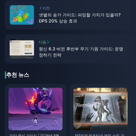
이전
샛별의 송가 가이드: 파밍할 가치가 있을까?
DPS 20% 상승 효과
다음
원신 6.3 버전 후반부 무기 기원 가이드: 운명
정하기 전략
추천 뉴스
미탸 원신 가이드 | 2026년 8월
제5인격 허츠티어 에밀 스킬 가