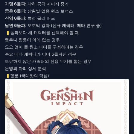
가명 6돌파
: 낙하 공격 데미지 증가
중운 6돌파
: 상황별 얼음 원소 보너스
신염 6돌파
: 특정 물리 버프
남연 6돌파
: 보호막 강화 (신규 캐릭터, 메타 연구 중)
돌파보다 새 캐릭터를 선택해야 할 때
행추나 향릉이 아예 없는 경우
요요 없이 풀 원소 파티를 구성하려는 경우
주요 메타 캐릭터가 이미 6돌파인 경우
보유하지 않은 캐릭터의 전용 무기를 뽑은 경우
운명의 자리 상세 분석
향릉 (국대팟의 핵심)