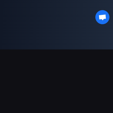
결제 지원
파트너
Genshin Impact Wiki
Honkai: Star Rail WIKI