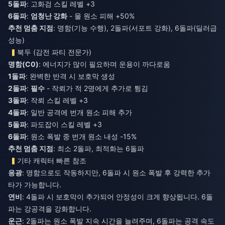
5돌파
: 고화검 스킬 레벨 +3
6돌파
:
엄청난 강화
- 물 원소 피해 +50%
추천 멈춤 지점
: 명함(기능 수행), 2돌파(서포트 강화), 6돌파(딜러급
성능)
북두 (감전 파티 전문가)
명함(C0)
: 에너지가 많이 필요하며 운용이 까다로움
1돌파
: 완벽한 반격 시 보호막 생성
2돌파
:
필수
- 작뢰가 적 2명에게 추가로 튕김
3돌파
: 작뢰 스킬 레벨 +3
4돌파
: 일반 공격에 번개 원소 피해 추가
5돌파
: 파도잡이 스킬 레벨 +3
6돌파
: 원소 폭발 중 번개 원소 내성 -15%
추천 멈춤 지점
: 최소 2돌파, 최적화는 6돌파
기타 캐릭터 빠른 참조
응광
: 명함으로도 작동하지만, 6돌파 시 원소 폭발 후 강력한 추가
타가 가능합니다.
연비
: 4돌파 시 보호막이 추가되어 안정성이 크게 향상됩니다. 6돌
파는 강공격을 강화합니다.
운근
: 2돌파는 원소 폭발 지속 시간을 늘려주며, 6돌파는 공격 속도