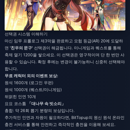
선택권 시스템 이해하기
마신 임무 프롤로그 제3막을 완료하고 모험 등급(AR) 20에 도달하
면
'친우의 문구'
선택권이 해금됩니다. 미니게임과 퀘스트를 통해
축제 열기 1200을 쌓으세요. 이 선택권은 영구적이며 단 한 번만 사
용할 수 있습니다. 확정 후에는 변경이 불가능하니 신중히 선택해야
합니다.
무료 캐릭터 외의 이벤트 보상:
원석 1600개 (로그인 우편)
원석 1000개 (퀘스트/미니게임)
뒤얽힌 인연 10개
요요 코스튬
「대나무 속 빗소리」
총합: 약 26회 뽑기 분량의 보상입니다.
추가적인 인연과 자원이 필요하다면, BitTopup의
원신 원석 온라인
충전
서비스를 통해 안전하고 즉각적인 충전을 이용해 보세요.