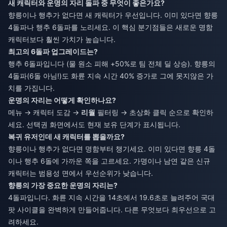
새 캐릭터와 운명의 자리 돌파 중 무엇이 좋은가요?
향릉이나 행추가 없다면 새 캐릭터가 우선입니다. 이미 있다면 향릉
4돌파나 행추 6돌파를 노리세요. 이 핵심 분기점들은 새로운 명함
캐릭터보다 훨씬 가치가 높습니다.
최고의 6돌파 업그레이드는?
행추 6돌파입니다 (물 원소 피해 +50%로 팀 전체 딜 상승). 향릉의
4돌파(6돌 아님!)도 화륜 지속 시간 40% 증가로 그에 못지않은 가
치를 가집니다.
운명의 자리는 어떻게 확인하나요?
메뉴 → 캐릭터 도감 →
리월
필터링 → 초상화 클릭 순으로 확인하
세요. 선택권 화면에서도 현재 보유 단계가 표시됩니다.
복귀 유저인데 새 캐릭터를 뽑을까요?
향릉이나 행추가 없다면 명함부터 챙기세요. 이미 있다면 향릉 4돌
이나 행추 6돌에 가까운 쪽을 고르세요. 가명이나 남연 같은 신규
캐릭터는 범용성 면에서 우선순위가 낮습니다.
향릉의 가장 중요한 운명의 자리는?
4돌파입니다. 화륜 지속 시간을 14초에서 19.6초로 늘려주어 국대
팟 사이클을 완벽하게 만들어줍니다. 다른 무엇보다 최우선으로 고
려하세요.