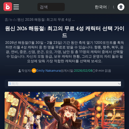
검색
한국어
/
홈
/
뉴스
/
원신 2026 해등절: 최고의 무료 4성 캐릭터 선택 가이드
원신 2026 해등절: 최고의 무료 4성 캐릭터 선택 가이
드
2026년 해등절(1월 30일 - 2월 23일) 기간 동안 축제 열기 1200포인트를 획득
하면 리월 4성 캐릭터 중 한 명을 무료로 받을 수 있습니다. 향릉, 행추, 북두, 응
광, 연비, 중운, 신염, 운근, 요요, 가명, 남안 등 총 11명의 캐릭터 중에서 선택할
수 있습니다. 자신의 모험 등급, 보유 캐릭터 현황, 그리고 운명의 자리 돌파 필
요성에 맞춰 가장 적합한 캐릭터를 선택해 보세요.
작성자:
Emily Nakamura
게시일:
2026/02/08
9 min 읽음
목차