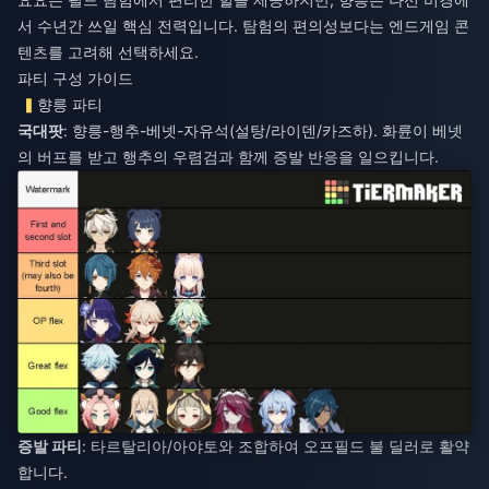
서 수년간 쓰일 핵심 전력입니다. 탐험의 편의성보다는 엔드게임 콘
텐츠를 고려해 선택하세요.
파티 구성 가이드
향릉 파티
국대팟
: 향릉-행추-베넷-자유석(설탕/라이덴/카즈하). 화륜이 베넷
의 버프를 받고 행추의 우렴검과 함께 증발 반응을 일으킵니다.
증발 파티
: 타르탈리아/아야토와 조합하여 오프필드 불 딜러로 활약
합니다.