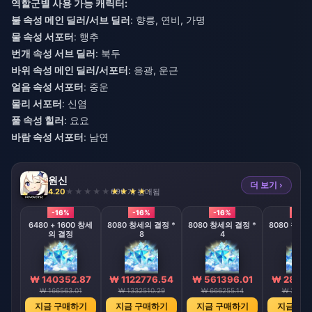
역할군별 사용 가능 캐릭터:
불 속성 메인 딜러/서브 딜러
: 향릉, 연비, 가명
물 속성 서포터
: 행추
번개 속성 서브 딜러
: 북두
바위 속성 메인 딜러/서포터
: 응광, 운근
얼음 속성 서포터
: 중운
물리 서포터
: 신염
풀 속성 힐러
: 요요
바람 속성 서포터
: 남연
원신
더 보기 ›
4.20
696 개 판매됨
-16%
-16%
-16%
-16%
6480 + 1600 창세
8080 창세의 결정 *
8080 창세의 결정 *
8080 창세의
의 결정
8
4
2
₩ 140352.87
₩ 1122776.54
₩ 561396.01
₩ 28069
₩ 166563.01
₩ 1332510.29
₩ 666255.14
₩ 33312
지금 구매하기
지금 구매하기
지금 구매하기
지금 구