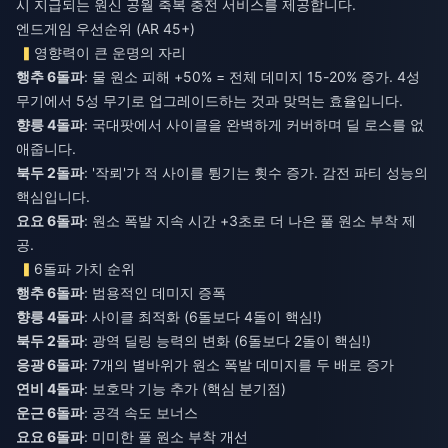
시 지급되는
원신 공월 축복 충전
서비스를 제공합니다.
엔드게임 우선순위 (AR 45+)
영향력이 큰 운명의 자리
행추 6돌파
: 물 원소 피해 +50% = 전체 데미지 15-20% 증가. 4성
무기에서 5성 무기로 업그레이드하는 것과 맞먹는 효율입니다.
향릉 4돌파
: 국대팟에서 사이클을 완벽하게 커버하며 딜 로스를 없
애줍니다.
북두 2돌파
: '작뢰'가 적 사이를 튕기는 횟수 증가. 감전 파티 성능의
핵심입니다.
요요 6돌파
: 원소 폭발 지속 시간 +3초로 더 나은 풀 원소 부착 제
공.
6돌파 가치 순위
행추 6돌파
: 범용적인 데미지 증폭
향릉 4돌파
: 사이클 최적화 (6돌보다 4돌이 핵심!)
북두 2돌파
: 광역 딜링 능력의 변화 (6돌보다 2돌이 핵심!)
응광 6돌파
: 7개의 별바위가 원소 폭발 데미지를 두 배로 증가
연비 4돌파
: 보호막 기능 추가 (핵심 분기점)
운근 6돌파
: 공격 속도 보너스
요요 6돌파
: 미미한 풀 원소 부착 개선