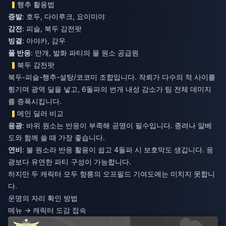
행추 활용법
증발
: 호두, 다이루크, 요이미야
감전
: 피슬, 북두 감전팟
빙결
: 아야카, 감우
풀 반응
: 만개, 발화 파티의 물 원소 공급원
북두 감전팟
북두-피슬-행추-설탕/코코미 조합입니다. 작뢰가 다수의 적 사이를
튕기며 광역 딜을 넣고, 6돌파의 번개 내성 감소가 팀 전체 데미지
를 증폭시킵니다.
메인 딜러 비교
응광
: 바위 원소는 반응이 부족해 공명이 필수입니다. 종려나 알베
도와 함께 쓸 때 가장 좋습니다.
연비
: 불 원소라 반응 활용이 쉽고 4돌파 시 보호막도 생깁니다. 응
광보다 유연한 파티 구성이 가능합니다.
하지만 두 캐릭터 모두 향릉의 오프필드 기여도에는 미치지 못합니
다.
운명의 자리 확인 방법
메뉴 → 캐릭터 도감 접속