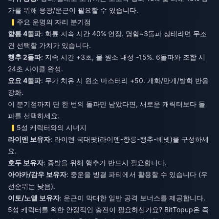
가를 위해 응광/운근이 필요할 수 있습니다.
주요 운명의 자리 분기점
향릉 4돌파
: 화륜 지속 시간 40% 연장. 명함~3돌파 상태라면 무조
건 선택할 가치가 있습니다.
행추 2돌파
: 지속 시간 +3초, 물 원소 내성 -15%. 6돌파와 조합 시
24초 사이클 완성.
요요 4돌파
: 무가 치유 시 원소 마스터리 +50. 개화/만개/발화 반응
강화.
이 분기점까지 단 한 번의 돌파만 남았다면, 새로운 캐릭터보다 돌
파를 선택하세요.
5성 캐릭터와의 시너지
라이덴 보유자
: 라이덴 국대팟(라이덴-향릉-행추-베넷)을 구성하세
요.
호두 보유자
: 증발을 위해 행추가 반드시 필요합니다.
아야카/감우 보유자
: 중운을 빙결 파티에서 활용할 수 있습니다 (우
선순위는 낮음).
이토/노엘 보유자
: 운근이 막대한 일반 공격 보너스를 제공합니다.
5성 캐릭터를 위한 안정적인 충전이 필요하신가요? BitTopup은 즉