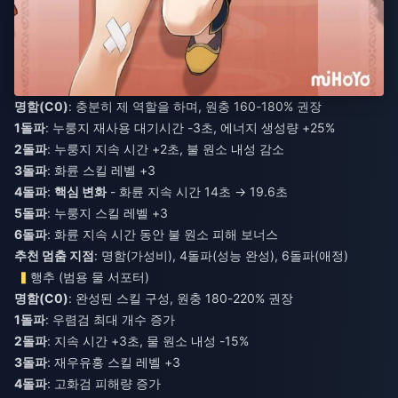
명함(C0)
: 충분히 제 역할을 하며, 원충 160-180% 권장
1돌파
: 누룽지 재사용 대기시간 -3초, 에너지 생성량 +25%
2돌파
: 누룽지 지속 시간 +2초, 불 원소 내성 감소
3돌파
: 화륜 스킬 레벨 +3
4돌파
:
핵심 변화
- 화륜 지속 시간 14초 → 19.6초
5돌파
: 누룽지 스킬 레벨 +3
6돌파
: 화륜 지속 시간 동안 불 원소 피해 보너스
추천 멈춤 지점
: 명함(가성비), 4돌파(성능 완성), 6돌파(애정)
행추 (범용 물 서포터)
명함(C0)
: 완성된 스킬 구성, 원충 180-220% 권장
1돌파
: 우렴검 최대 개수 증가
2돌파
: 지속 시간 +3초, 물 원소 내성 -15%
3돌파
: 재우유홍 스킬 레벨 +3
4돌파
: 고화검 피해량 증가