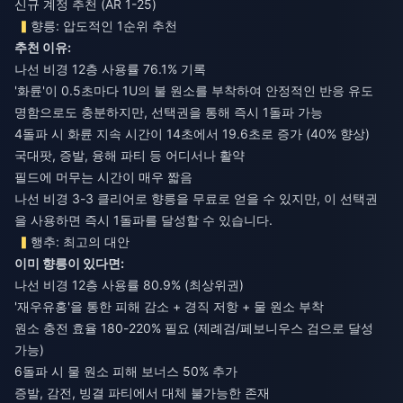
신규 계정 추천 (AR 1-25)
향릉: 압도적인 1순위 추천
추천 이유:
나선 비경 12층 사용률 76.1% 기록
'화륜'이 0.5초마다 1U의 불 원소를 부착하여 안정적인 반응 유도
명함으로도 충분하지만, 선택권을 통해 즉시 1돌파 가능
4돌파 시 화륜 지속 시간이 14초에서 19.6초로 증가 (40% 향상)
국대팟, 증발, 융해 파티 등 어디서나 활약
필드에 머무는 시간이 매우 짧음
나선 비경 3-3 클리어로 향릉을 무료로 얻을 수 있지만, 이 선택권
을 사용하면 즉시 1돌파를 달성할 수 있습니다.
행추: 최고의 대안
이미 향릉이 있다면:
나선 비경 12층 사용률 80.9% (최상위권)
'재우유홍'을 통한 피해 감소 + 경직 저항 + 물 원소 부착
원소 충전 효율 180-220% 필요 (제례검/페보니우스 검으로 달성
가능)
6돌파 시 물 원소 피해 보너스 50% 추가
증발, 감전, 빙결 파티에서 대체 불가능한 존재