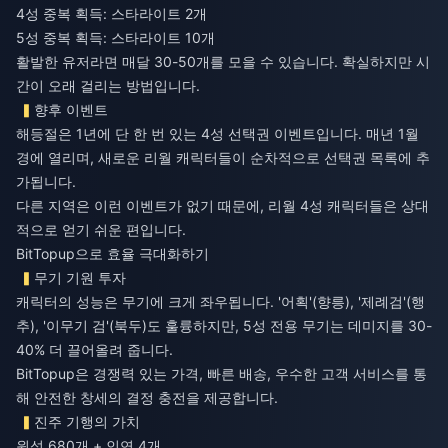
4성 중복 획득: 스타라이트 2개
5성 중복 획득: 스타라이트 10개
활발한 유저라면 매달 30-50개를 모을 수 있습니다. 확실하지만 시
간이 오래 걸리는 방법입니다.
향후 이벤트
해등절은 1년에 단 한 번 있는 4성 선택권 이벤트입니다. 매년 1월
경에 열리며, 새로운 리월 캐릭터들이 순차적으로 선택권 목록에 추
가됩니다.
다른 지역은 이런 이벤트가 없기 때문에, 리월 4성 캐릭터들은 상대
적으로 얻기 쉬운 편입니다.
BitTopup으로 효율 극대화하기
무기 기원 투자
캐릭터의 성능은 무기에 크게 좌우됩니다. '어획'(향릉), '제례검'(행
추), '이무기 검'(북두)도 훌륭하지만, 5성 전용 무기는 데미지를 30-
40% 더 끌어올려 줍니다.
BitTopup은 경쟁력 있는 가격, 빠른 배송, 우수한 고객 서비스를 통
해 안전한 창세의 결정 충전을 제공합니다.
진주 기행의 가치
원석 680개 + 인연 4개