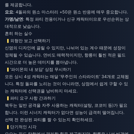
를 제공합니다.
요요
: 4돌파의 원소 마스터리 +50은 원소 반응에 매우 중요합니다.
가명/남연
: 특정 파티 전용이거나 신규 캐릭터이므로 우선순위는 상
대적으로 낮습니다.
흔히 하는 실수
외형만 보고 선택하기
신염의 디자인에 끌릴 수 있지만, 나뉘어 있는 계수 때문에 성장이
정체될 수 있습니다. 연비도 매력적이지만, 향릉이 훨씬 적은 필드
시간으로 더 높은 데미지를 뽑아냅니다.
'파이몬의 내 보답' 상점 무시하기
모든 상시 4성 캐릭터는 매달 '무주인의 스타라이트' 34개로 교체됩
니다. 특정 돌파를 노리는 것이 아니라면, 상점에서 쉽게 구할 수 있
는 캐릭터에 선택권을 낭비하지 마세요.
파티 요구 사항 간과하기
북두는 일반 공격을 자주 사용하는 캐릭터(설탕, 코코미 등)가 필요
합니다. 이런 시너지 캐릭터가 없다면 성능이 급격히 떨어집니다.
선택 전 완성된 파티를 짤 수 있는지 확인하세요.
단기적인 시각
요요는 필드 탐험에서 편리한 힐을 제공하지만, 향릉은 나선 비경에