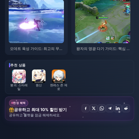
오데트 육성 가이드: 최고의 무기,
왕자의 영광 다기 가이드: 핵심 팁
성유물 및 조합 | 2026년 8월
톱 10 | 2026년 8월
추천 상품
붕괴: 스타레
원신
젠레스 존 제
일
로
한정 혜택
공유하고 최대 10% 할인 받기
공유하고 룰렛을 잠금 해제하세요.