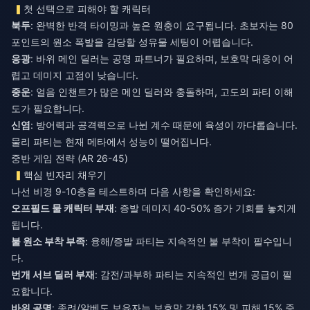
첫 선택으로 피해야 할 캐릭터
북두
: 완벽한 반격 타이밍과 높은 원충이 요구됩니다. 초보자는 80
포인트의 원소 폭발을 감당할 성유물 세팅이 어렵습니다.
응광
: 바위 메인 딜러는 공명 파트너가 필요하며, 보호막 대응이 어
렵고 데미지 고점이 낮습니다.
중운
: 얼음 인챈트가 많은 메인 딜러와 충돌하며, 고도의 파티 이해
도가 필요합니다.
신염
: 방어력과 공격력으로 나뉜 계수 때문에 육성이 까다롭습니다.
물리 파티는 현재 메타에서 성능이 떨어집니다.
중반 게임 전략 (AR 26-45)
핵심 빈자리 채우기
나선 비경 9-10층을 테스트하며 다음 사항을 확인하세요:
오프필드 물 캐릭터 부재
: 증발 데미지 40-50% 증가 기회를 놓치게
됩니다.
불 원소 부착 부족
: 융해/증발 파티는 지속적인 불 부착이 필수입니
다.
번개 서브 딜러 부재
: 감전/과부하 파티는 지속적인 번개 공급이 필
요합니다.
바위 공명
: 종려/알베도 보유자는 보호막 강화 15% 및 피해 15% 증