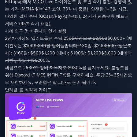
BitTopup에서 MICO Live 다이아몬드 및 코인 즉시 충전
: 경쟁력 있
는 가격 (MENA $1=143 코인, 30% 더 좋음), 안전한 1~3일 지급,
다양한 결제 수단 (GCash/PayPal/은행), 24시간 연중무휴 애프터
서비스 (95% 즉시 해결).
사례 연구 3: 커뮤니티 인기 설정
2년차 이상의 엘리트들은 주당 25
35시간으로 $2,500
$6,000+ (에
이전시는 $10K
$30K)를 벌어들입니다. 1
30일: $200
$500 (설문조
사); 31
60일: $500
$1,200 (테마); 61
90일: $1,200
$3,000 (데이터
기반), 휴일 +150
200%.
세금으로 25
30%, 장비 재투자로 20
30%를 남겨두세요. 충성도를
위해 Discord (TIMES INFINITY)를 구축하세요. 주당 25~35시간으
로 제한하세요. 꾸준함은 말 그대로 돈이 됩니다.
단계별 룸 최적화 가이드