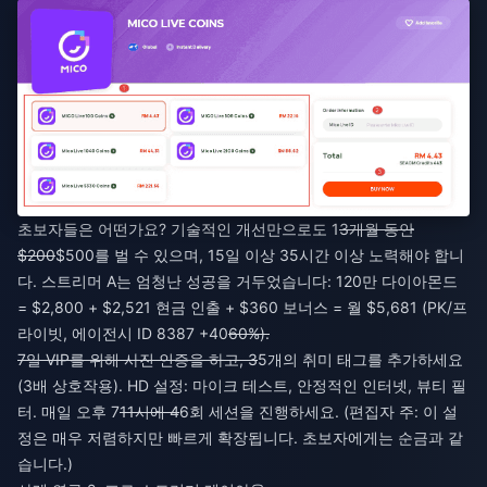
초보자들은 어떤가요? 기술적인 개선만으로도 1
3개월 동안
$200
$500를 벌 수 있으며, 15일 이상 35시간 이상 노력해야 합니
다. 스트리머 A는 엄청난 성공을 거두었습니다: 120만 다이아몬드
= $2,800 + $2,521 현금 인출 + $360 보너스 = 월 $5,681 (PK/프
라이빗, 에이전시 ID 8387 +40
60%).
7일 VIP를 위해 사진 인증을 하고, 3
5개의 취미 태그를 추가하세요
(3배 상호작용). HD 설정: 마이크 테스트, 안정적인 인터넷, 뷰티 필
터. 매일 오후 7
11시에 4
6회 세션을 진행하세요. (편집자 주: 이 설
정은 매우 저렴하지만 빠르게 확장됩니다. 초보자에게는 순금과 같
습니다.)