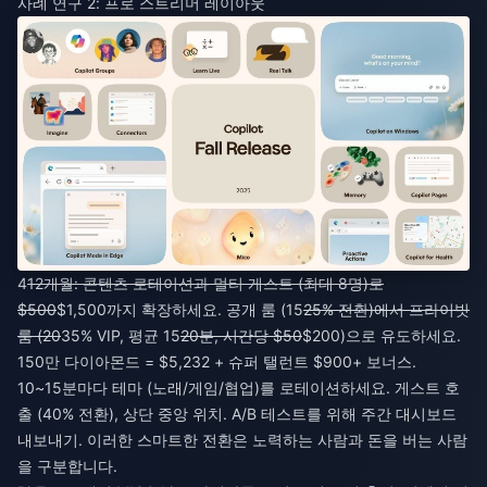
사례 연구 2: 프로 스트리머 레이아웃
4
12개월: 콘텐츠 로테이션과 멀티 게스트 (최대 8명)로
$500
$1,500까지 확장하세요. 공개 룸 (15
25% 전환)에서 프라이빗
룸 (20
35% VIP, 평균 15
20분, 시간당 $50
$200)으로 유도하세요.
150만 다이아몬드 = $5,232 + 슈퍼 탤런트 $900+ 보너스.
10~15분마다 테마 (노래/게임/협업)를 로테이션하세요. 게스트 호
출 (40% 전환), 상단 중앙 위치. A/B 테스트를 위해 주간 대시보드
내보내기. 이러한 스마트한 전환은 노력하는 사람과 돈을 버는 사람
을 구분합니다.