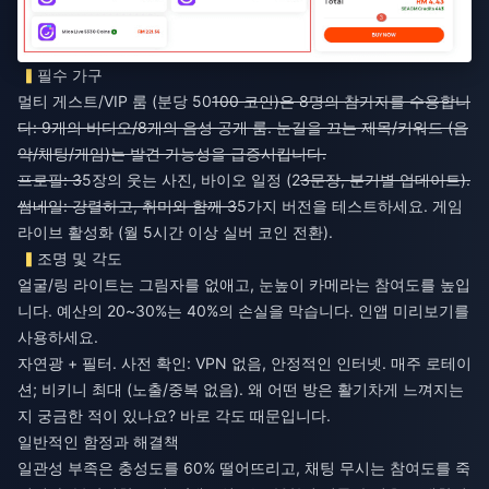
필수 가구
멀티 게스트/VIP 룸 (분당 50
100 코인)은 8명의 참가자를 수용합니
다: 9개의 비디오/8개의 음성 공개 룸. 눈길을 끄는 제목/키워드 (음
악/채팅/게임)는 발견 가능성을 급증시킵니다.
프로필: 3
5장의 웃는 사진, 바이오 일정 (2
3문장, 분기별 업데이트).
썸네일: 강렬하고, 취미와 함께 3
5가지 버전을 테스트하세요. 게임
라이브 활성화 (월 5시간 이상 실버 코인 전환).
조명 및 각도
얼굴/링 라이트는 그림자를 없애고, 눈높이 카메라는 참여도를 높입
니다. 예산의 20~30%는 40%의 손실을 막습니다. 인앱 미리보기를
사용하세요.
자연광 + 필터. 사전 확인: VPN 없음, 안정적인 인터넷. 매주 로테이
션; 비키니 최대 (노출/중복 없음). 왜 어떤 방은 활기차게 느껴지는
지 궁금한 적이 있나요? 바로 각도 때문입니다.
일반적인 함정과 해결책
일관성 부족은 충성도를 60% 떨어뜨리고, 채팅 무시는 참여도를 죽