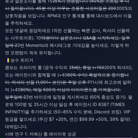
웃과 설문조사를 통해 15
25%가 전환됩니다 (40%는 스트림 후 다
시 돌아옵니다). 45분 이상 머무는 조용한 서포터들은 200
300%의
상호작용을 보입니다. RPM과 인구 통계를 통해 대시보드에서 이들
을 추적하세요.
모든 댓글에 응답하세요 (작은 선물에는 빠른 감사, 럭셔리 선물에
는 샤우트아웃). 10
15분마다 설문조사나 Q&A를 시작하세요. 일주
일에 2
3번 Moments와 해시태그로 기대감을 높이세요. 이렇게 하
면 모멘텀이 계속 유지됩니다.
승수 트리거
콤보는 프라이빗 룸 (공개 수익의 3
5배), 휴일 (+150
200% 럭셔리),
또는 에이전시와 함께할 때 (+40
60% 수익) 폭발적으로 증가합니
다. 럭셔리 선물 (1,001+ 코인)은 주말 오후 7
11시에 최고조에 달하
며 (+40
60%), 매일 500개 이상의 다이아몬드를 가져옵니다.
일주일에 2
3번 바이오에 일정을 게시하세요 (60% 충성도 증가). 팔
로워 100명 및 35시간 이상 달성 후 에이전시 ID 8387 (TIMES
INFINITY)을 추가하세요 (50~85% 수익 분배, Discord 코칭). VIP
등급을 쌓으세요 (주간 $7 +20%, 연간 $99.99 +50%, 39% 절약).
대박입니다.
사례 연구 1: 저예산 룸 레이아웃 성공