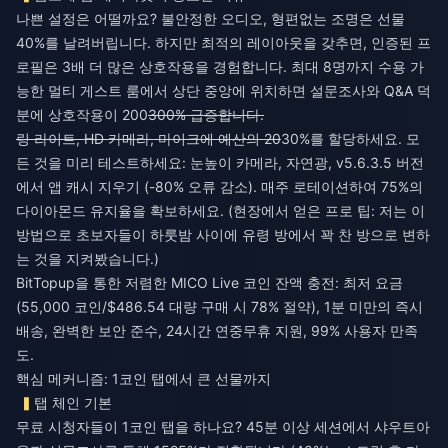
나쁜 설정은 어떨까요? 불안정한 오디오, 형편없는 조명은 선물
40%를 날려버립니다. 하지만 최적의 레이아웃을 갖추면, 인증된 프
로필은 3배 더 많은 상호작용을 경험합니다. 최대 8명까지 수용 가
능한 멀티 게스트 룸에서 상단 중앙에 위치하면 설문조사와 Q&A 덕
분에 상호작용이 200
300% 급증합니다.
링 라이트, HD 카메라, 마이크에 예산의 20
30%를 할당하세요. 모
든 것을 미리 테스트하세요: 눈높이 카메라, 자연광, v5.6.3.5 버전
에서 앱 캐시 지우기 (-80% 오류 감소). 매주 로테이션하여 75%의
다이아몬드 유지율을 확보하세요. (현장에서 얻은 프로 팁: 저는 이
방법으로 초보자들이 하룻밤 사이에 유령 방에서 꽉 찬 방으로 변하
는 것을 지켜봤습니다.)
BitTopup을 통한 저렴한 MICO Live 코인 잔액 충전
: 최저 요금
(55,000 코인/$486.54 대량 구매 시 78% 절약), 1분 미만의 즉시
배송, 완벽한 보안 준수, 24시간 연중무휴 지원, 99% 사용자 만족
도.
핵심 메커니즘: 1코인 탭에서 큰 선물까지
탭 체인 기본
무료 시청자들이 1코인 탭을 하나요? 45분 이상 세션에서 샤우트아