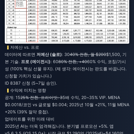
저예산 vs. 프로
데이터에 따르면
저예산 (솔로)
: 30
40% 전환, 월 $200
$1,500, 기
본 기술.
프로 (에이전시)
: 60
80% 전환, +40
60% 수익, 코칭/가시
성 (100% 핵심 선물 유지). (제 생각: 에이전시는 판도를 바꿉니다.
신청할 가치가 있습니다.)
ID 8387 신청 (5~7일 승인).
수익에 미치는 영향
공개: 15
25% 전환. 프라이빗: 3
5배 수익, 20~35% VIP. MENA
$0.0018/코인 vs 글로벌 $0.004; 2025년 10월 +21%, 11월 MENA
+20% (39% 절약 중첩).
업데이트를 위한 미래 대비
2025년 AI는 더욱 엄격해집니다. 분기별 프로모션 +5%. 앱
v5.6.3.5 (iOS 15.0+); 시장 규모 $1,290억 (2025년)~$4,160억