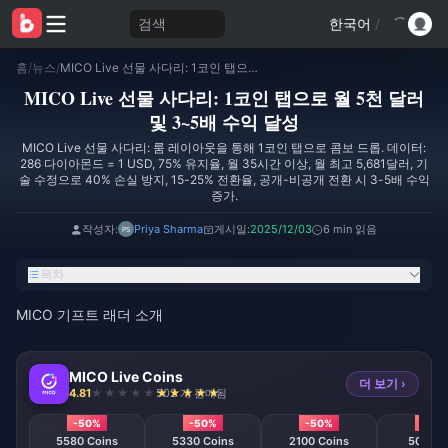
검색
한국어
/
홈
/
뉴스
/
MICO Live 선물 사다리: 1코인 탭으로 월 5천 달러 및 3~5배 수익 달성
MICO Live 선물 사다리: 1코인 탭으로 월 5천 달러
및 3~5배 수익 달성
MICO Live 선물 사다리: 룸 레이아웃을 통해 1코인 탭으로 콤보 드롭. 데이터:
286 다이아몬드 = 1 USD, 75% 유지율, 월 35시간 이상, 월 최고 5,681달러, 기
술 수정으로 40% 손실 방지, 15-25% 전환율, 공개-비공개 전환 시 3-5배 수익
증가.
작성자:
Priya Sharma
게시일:
2025/12/03
6 min 읽음
목차
MICO 기프트 래더 소개
MICO Live Coins
더 보기 ›
4.81
502 개 판매됨
-50%
-50%
-50%
-50
5580 Coins
5330 Coins
2100 Coins
508 Co