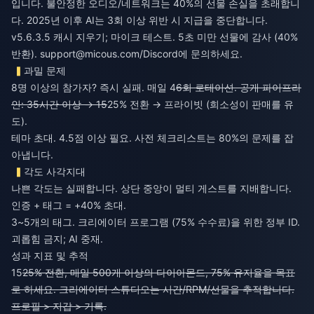
입니다. 불안정한 오디오/네트워크는 40%의 선물 손실을 초래합니
다. 2025년 이후 AI는 3회 이상 위반 시 지급을 중단합니다.
v5.6.3.5 캐시 지우기; 마이크 테스트. 5초 미만 선물에 감사 (40%
반환).
support@micous.com
/Discord에 문의하세요.
과밀 문제
8명 이상의 참가자? 즉시 실패. 매일 4
6회 로테이션. 공개 파이프라
인: 35시간 이상 → 15
25% 전환 → 프라이빗 (희소성이 판매를 유
도).
테마 초대. 4.5점 이상 필요. 사전 체크리스트는 80%의 문제를 잡
아냅니다.
각도 사각지대
나쁜 각도는 실패합니다. 상단 중앙이 멀티 게스트를 지배합니다.
인증 + 태그 = +40% 초대.
3~5개의 태그. 크리에이터 프로그램 (75% 수수료)을 위한 정부 ID.
괴롭힘 금지; AI 중재.
성과 지표 및 추적
15
25% 전환, 매일 500개 이상의 다이아몬드, 75% 유지율을 목표
로 하세요. 크리에이터 스튜디오는 시간/RPM/선물을 추적합니다.
프로필 > 지갑 > 기록.