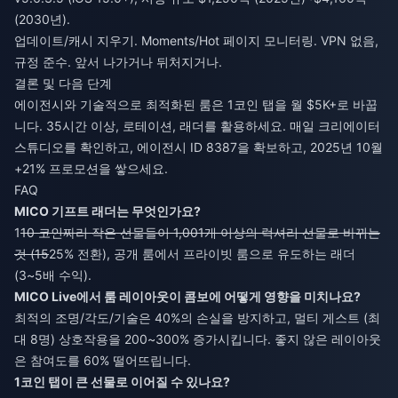
(2030년).
업데이트/캐시 지우기. Moments/Hot 페이지 모니터링. VPN 없음,
규정 준수. 앞서 나가거나 뒤처지거나.
결론 및 다음 단계
에이전시와 기술적으로 최적화된 룸은 1코인 탭을 월 $5K+로 바꿉
니다. 35시간 이상, 로테이션, 래더를 활용하세요. 매일 크리에이터
스튜디오를 확인하고, 에이전시 ID 8387을 확보하고, 2025년 10월
+21% 프로모션을 쌓으세요.
FAQ
MICO 기프트 래더는 무엇인가요?
1
10 코인짜리 작은 선물들이 1,001개 이상의 럭셔리 선물로 바뀌는
것 (15
25% 전환), 공개 룸에서 프라이빗 룸으로 유도하는 래더
(3~5배 수익).
MICO Live에서 룸 레이아웃이 콤보에 어떻게 영향을 미치나요?
최적의 조명/각도/기술은 40%의 손실을 방지하고, 멀티 게스트 (최
대 8명) 상호작용을 200~300% 증가시킵니다. 좋지 않은 레이아웃
은 참여도를 60% 떨어뜨립니다.
1코인 탭이 큰 선물로 이어질 수 있나요?