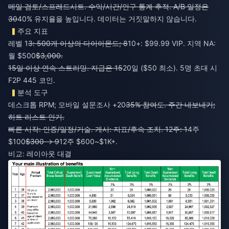
매일 검토/스프레드시트. 수익/시간/인구 통계 추적. A/B 일정은
30
40% 유지율을 높입니다. 데이터는 거짓말하지 않습니다.
주요 지표
레벨 1
3: 500개 이상의 다이아몬드; 8
10+: $99.99 VIP. 지역 NA:
월 $500
$3,000.
15일 이상 연속 스트리밍. 지급은 15
20일 ($50 최소). 5명 초대 시
F2P 445 코인.
분석 도구
데스크톱 RPM; 모바일 설문조사 +20
35% 참여도. 주간 내보내기;
히트 리스트 인기.
빠른 시작: 인증/일정/기술. 게시: 지표/후속 조치. 12주: 1
4주
$100
$300 → 9
12주 $600~$1K+.
비교: 레이아웃 대결