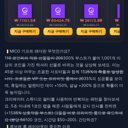
₩ 71151.54
₩ 65424.75
₩ 26172.99
₩ 6547
₩ 141112.83
₩ 129755.21
₩ 51901.77
₩ 12976
지금 구매하기
지금 구매하기
지금 구매하기
지금 구
MICO 기프트 래더란 무엇인가요?
1
10 코인짜리 작은 선물들이 200
300% 부스트가 붙어 1,001개 이
상의 코인을 가진 럭셔리 선물로 바뀌는 것을 상상해 보세요. 이는
45분 이상 머무는 조용한 서포터들과 함께 15
25%의 확률로 발생합
니다. 프로들은 VIP 또는 프라이빗 룸에서 20
35%의 성공률을 보이
며, 휴일에는 발렌타인 데이 +150%, 설날 +200% 등으로 확률이 더
욱 높아집니다.
크리에이터 스튜디오 필터를 사용하여 반복되는 패턴을 찾아보세
요. 5초 이내에 1코인 탭을 해준 사람들에게 감사 인사를 전하면
(+15
35% 상호작용 부스트) 그들을 바로 프라이빗 룸으로 유도하세
요 (분당 50
100 코인, 시간당 $50~200). 간단하죠?
콤보에 룸 레이아웃이 중요한 이유