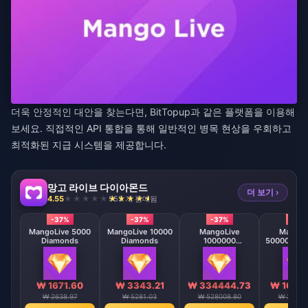
더욱 안정적인 대안을 찾는다면,
BitTopup
과 같은 플랫폼을 이용해
보세요. 직접적인 API 통합을 통해 일반적인 병목 현상을 우회하고
최적화된 지급 시스템을 제공합니다.
망고 라이브 다이아몬드
더 보기 ›
4.55
955 개 판매됨
-37%
-37%
-37%
-37
MangoLive 5000
MangoLive 10000
MangoLive
MangoL
Diamonds
Diamonds
1000000
500000 Di
Diamonds
₩ 1671.60
₩ 3343.21
₩ 334444.73
₩ 16722
₩ 2638.97
₩ 5281.03
₩ 528008.80
₩ 26400