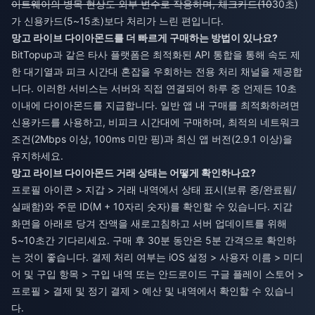
이트웨이의 병목 현상도 외부 변수로 작용하며, 체크카드(10
30초)
가 신용카드(5~15초)보다 처리가 느린 편입니다.
망고 라이브 다이아몬드를 더 빠르게 구매하는 방법이 있나요?
BitTopup과 같은 타사 플랫폼은 최적화된 API 통합을 통해 속도 제
한 대기열과 피크 시간대 혼잡을 우회하는 전용 처리 채널을 제공합
니다. 이러한 서비스는 서버와 직접 연결되어 하루 중 언제든 10초
이내에 다이아몬드를 지급합니다. 일반 앱 내 구매를 최적화하려면
신용카드를 사용하고, 비피크 시간대에 구매하며, 최적의 네트워크
조건(2Mbps 이상, 100ms 미만 핑)과 최신 앱 버전(2.9.1 이상)을
유지하세요.
망고 라이브 다이아몬드 거래 상태는 어떻게 확인하나요?
프로필 아이콘 > 지갑 > 거래 내역에서 상태 표시(보류 중/완료됨/
실패함)와 주문 ID(M + 10자리 숫자)를 확인할 수 있습니다. 지갑
화면을 아래로 당겨 잔액을 새로고침하고 서버 업데이트를 위해
5~10초간 기다리세요. 구매 후 30분 동안은 5분 간격으로 확인하
는 것이 좋습니다. 결제 처리 여부는 iOS 설정 > 사용자 이름 > 미디
어 및 구입 항목 > 구입 내역 또는 안드로이드 구글 플레이 스토어 >
프로필 > 결제 및 정기 결제 > 예산 및 내역에서 확인할 수 있습니
다.