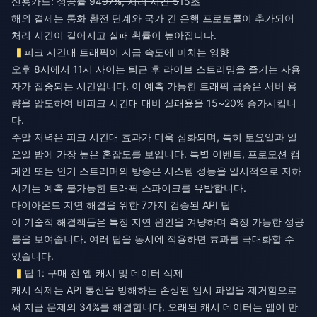
신용카드: 성공률 94
97%, 처리 시간 5
15초
해외 결제는 통화 환전 단계와 국가 간 은행 프로토콜이 추가되어
처리 시간이 길어지고 실패 확률이 높아집니다.
피크 시간대 트래픽이 지급 속도에 미치는 영향
오후 8시에서 11시 사이는 퇴근 후 라이브 스트리밍을 즐기는 사용
자가 집중되는 시간입니다. 이 예측 가능한 트래픽 급증은 서버 용
량을 압도하여 비피크 시간대 대비 실패율을 15~20% 증가시킵니
다.
주말 저녁은 피크 시간대 효과가 더욱 심화되며, 특히 토요일과 일
요일 밤에 가장 높은 혼잡도를 보입니다. 특별 이벤트, 프로모션 캠
페인 또는 인기 스트리머의 방송은 시스템 성능을 일시적으로 저하
시키는 예측 불가능한 트래픽 스파이크를 유발합니다.
다이아몬드 지연 해결을 위한 7가지 검증된 API 팁
이 기술적 해결책들은 특정 지연 원인을 겨냥하며 측정 가능한 성공
률을 보여줍니다. 여러 팁을 동시에 적용하면 효과를 극대화할 수
있습니다.
팁 1: 구매 전 앱 캐시 및 데이터 삭제
캐시 삭제는 API 통신을 방해하는 손상된 임시 파일을 제거함으로
써 지급 문제의 34%를 해결합니다. 오래된 캐시 데이터는 앱이 만