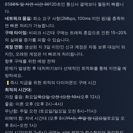
85
88% 및 지연 시간 30
120초인 통신사 결제보다 월등히 빠릅니
다.
네트워크 품질:
최소 요구 사항(2Mbps, 100ms 미만 핑)을 충족하
면 빠른 처리가 가능합니다.
구매 타이밍:
비피크 시간대 구매는 트래픽 혼잡으로 인한 15~20%
의 실패율 증가를 피할 수 있습니다.
계정 연령:
생성된 지 3일 미만인 신규 계정은 자동 보류 대상이 되
지만, 오래된 계정은 더 빠르게 처리됩니다.
향후 구매를 위한 예방 전략
문제가 발생한 후 대처하기보다 선제적인 최적화를 통해 지연을 예
방하세요.
즉시 지급을 위한 최적의 다이아몬드 구매 시간
최적의 시간대:
가장 좋음: 화요일
목요일 오전 (오전 10시
오후 12시)
좋음: 이른 오후 (오후 2시~4시)
무난함: 주말 오전 (토요일/일요일 오전 8시~11시)
피해야 함: 저녁 시간대 (오후 8시
11시), 주말 밤 (금요일
토요일 오
후 8시~오전 1시)
심야 시간(오전 2~6시) 구매는 서버 부하가 최소화되어 유리하지