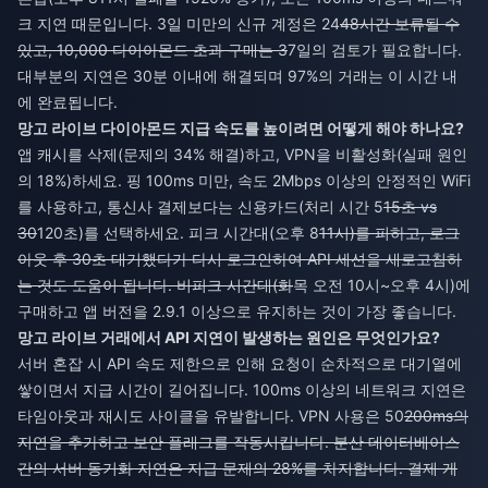
크 지연 때문입니다. 3일 미만의 신규 계정은 24
48시간 보류될 수
있고, 10,000 다이아몬드 초과 구매는 3
7일의 검토가 필요합니다.
대부분의 지연은 30분 이내에 해결되며 97%의 거래는 이 시간 내
에 완료됩니다.
망고 라이브 다이아몬드 지급 속도를 높이려면 어떻게 해야 하나요?
앱 캐시를 삭제(문제의 34% 해결)하고, VPN을 비활성화(실패 원인
의 18%)하세요. 핑 100ms 미만, 속도 2Mbps 이상의 안정적인 WiFi
를 사용하고, 통신사 결제보다는 신용카드(처리 시간 5
15초 vs
30
120초)를 선택하세요. 피크 시간대(오후 8
11시)를 피하고, 로그
아웃 후 30초 대기했다가 다시 로그인하여 API 세션을 새로고침하
는 것도 도움이 됩니다. 비피크 시간대(화
목 오전 10시~오후 4시)에
구매하고 앱 버전을 2.9.1 이상으로 유지하는 것이 가장 좋습니다.
망고 라이브 거래에서 API 지연이 발생하는 원인은 무엇인가요?
서버 혼잡 시 API 속도 제한으로 인해 요청이 순차적으로 대기열에
쌓이면서 지급 시간이 길어집니다. 100ms 이상의 네트워크 지연은
타임아웃과 재시도 사이클을 유발합니다. VPN 사용은 50
200ms의
지연을 추가하고 보안 플래그를 작동시킵니다. 분산 데이터베이스
간의 서버 동기화 지연은 지급 문제의 28%를 차지합니다. 결제 게