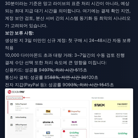
30분이라는 기준은 망고 라이브의 표준 처리 시간이 아니라, 예상
되는 최대 지급 대기 시간을 의미합니다. 여기에는 결제 확인 지연,
계정 보안 검토, 분산 서버 간의 시스템 동기화 등 최악의 시나리오
가 고려되어 있습니다.
보안 보류 사항:
생성된 지 3일 미만인 신규 계정: 첫 구매 시 24~48시간 자동 보류
적용
10,000 다이아몬드 초과 대량 거래: 3~7일간의 수동 검토 진행
결제 수단 선택 또한 처리 속도에 큰 영향을 미칩니다:
신용카드: 성공률 94
97%, 처리 시간 5
15초
통신사 결제: 성공률 85
88%, 지연 시간 30
120초
전자 지갑(PayPal 등): 성공률 90
93%, 처리 시간 15
45초