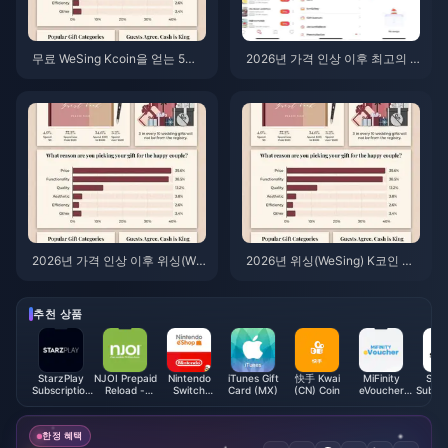
무료 WeSing Kcoin을 얻는 5가
2026년 가격 인상 이후 최고의 W
지 빠른 팁 – 2026년 5월 가격 인
eSing Kcoin 충전 사이트 7곳 (1
상 이후
0% 이상 절약)
2026년 가격 인상 이후 위싱(We
2026년 위싱(WeSing) K코인 무
Sing) K코인 충전 최적의 딜 —
료 획득 방법: 가격 인상 후에도
완벽 비교
여전히 유효한 7가지 전략
추천 상품
StarzPlay
NJOI Prepaid
Nintendo
iTunes Gift
快手 Kwai
MiFinity
Stor
Subscription
Reload -
Switch
Card (MX)
(CN) Coin
eVoucher
Subscr
(MA)
Astro (MY)
Online
(NOK)
(E
Membership
(UK)
한정 혜택