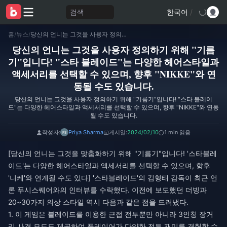
검색
한국어
/
홈
/
뉴스
/
당신의 언니는 그것을 사용자 정의하기 위해 "기름기"입니다! "스타 블레이드"는 다양한 헤어스타일과 액세서리를 선택할 수 있으며, 향후 "NIKKE"와 연동될 수도 있습니다.
당신의 언니는 그것을 사용자 정의하기 위해 "기름
기"입니다! "스타 블레이드"는 다양한 헤어스타일과
액세서리를 선택할 수 있으며, 향후 "NIKKE"와 연
동될 수도 있습니다.
당신의 언니는 그것을 사용자 정의하기 위해 "기름기"입니다! "스타 블레이
드"는 다양한 헤어스타일과 액세서리를 선택할 수 있으며, 향후 "NIKKE"와 연동
될 수도 있습니다.
작성자:
Priya Sharma
게시일:
2024/02/10
1 min 읽음
[당신의 언니는 그것을 맞춤화하기 위해 "기름기"입니다! '스타블레
이드'는 다양한 헤어스타일과 액세서리를 선택할 수 있으며, 향후
'니케'와 연계될 수도 있다] '스타블레이드'의 김형태 감독이 최근 언
론 푸시스퀘어와의 인터뷰를 수락했다. 이전에 보도했던 더빙과
20~30가지 의상 스타일 역시 다음과 같은 점을 드러냈다.
1. 이 게임은 블레이드를 이용한 근접 전투뿐만 아니라 3인칭 장거
리 사격 모드도 제공하여 플레이어가 다양한 전투 재미를 경험할 수