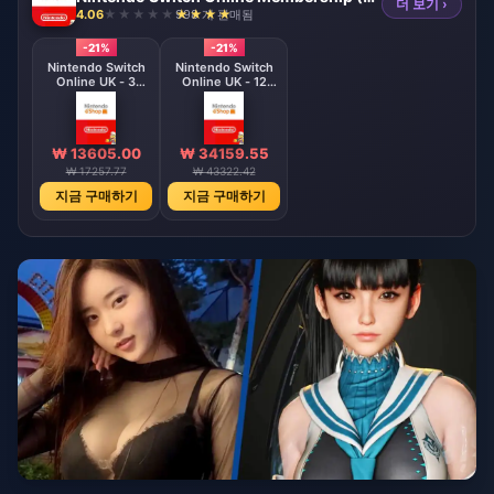
더 보기 ›
4.06
998 개 판매됨
-21%
-21%
Nintendo Switch
Nintendo Switch
Online UK - 3
Online UK - 12
Month
Month
Subscription
Subscription
₩ 13605.00
₩ 34159.55
₩ 17257.77
₩ 43322.42
지금 구매하기
지금 구매하기