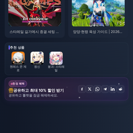
스타레일 길가메시 종결 세팅 가
양양·현령 육성 가이드 | 2026년
이드 | 2026년 8월
8월
추천 상품
젠레스 존 제
원신
붕괴: 스타레
로
일
한정 혜택
공유하고 최대 10% 할인 받기
공유하고 룰렛을 잠금 해제하세요.