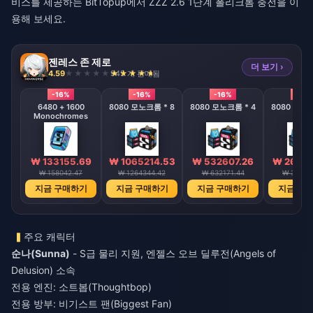
비스를 제공하는 BitTopup에서
ZZZ 2.6 1단계 폴리크롬 충전
을 이
용해 보세요.
젠레스 존 제로
더 보기 ›
4.59
945 개 판매됨
-16%
-16%
-16%
-16%
6480 + 1600
8080 모노크롬 * 8
8080 모노크롬 * 4
8080 모노크
Monochromes
₩ 133155.69
₩ 1065214.53
₩ 532607.26
₩ 26629
₩ 158042.47
₩ 1264344.42
₩ 632171.44
₩ 31608
지금 구매하기
지금 구매하기
지금 구매하기
지금 구
주요 캐릭터
순나(Sunna)
- S급 물리 지원, 엔젤스 오브 딜루전(Angels of
Delusion) 소속
전용 엔진: 소트봅(Thoughtbop)
전용 방부: 비기스트 팬(Biggest Fan)