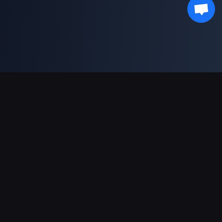
결제 지원
파트너
Genshin Impact Wiki
Honkai: Star Rail WIKI
Zenless Zone Zero WIKI
PUBG Mobile WIKI