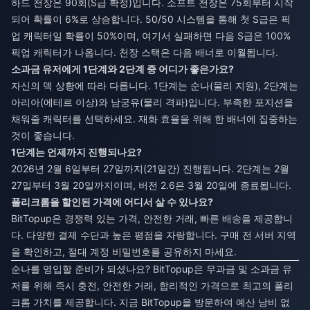
하드 천장은 90회(S급 확정)입니다. 소프트 천장은 75회부터 시작
되어 확률이 6%로 상승합니다. 50/50 시스템을 통해 첫 S급은 픽
업 캐릭터일 확률이 50%이며, 여기서 실패하면 다음 S급은 100%
픽업 캐릭터가 나옵니다. 천장 스택은 다음 배너로 이월됩니다.
소과금 유저에게 1단계와 2단계 중 어디가 좋은가요?
자신의 덱 상황에 따라 다릅니다. 1단계는 순나(물리 지원), 2단계는
아리아(에테르 이상)와 남궁유(물리 격파)입니다. 부족한 포지션을
채워줄 캐릭터를 선택하세요. 재화 효율을 위해 한 배너에 집중하는
것이 좋습니다.
1단계는 언제까지 진행되나요?
2026년 2월 6일부터 27일까지(21일간) 진행됩니다. 2단계는 2월
27일부터 3월 20일까지이며, 버전 2.6은 3월 20일에 종료됩니다.
폴리크롬을 할인된 가격에 어디서 살 수 있나요?
BitTopup은 경쟁력 있는 가격, 안전한 거래, 빠른 배송을 제공합니
다. 다양한 결제 수단과 높은 평점을 자랑합니다. 구매 전 서버 지역
을 확인하고, 절대 계정 비밀번호를 공유하지 마세요.
순나를 영입할 준비가 되셨나요? BitTopup은 무과금 및 소과금 유
저를 위해 즉시 충전, 안전한 거래, 합리적인 가격으로 최고의 폴리
크롬 가치를 제공합니다. 지금 BitTopup을 방문하여 예산 낭비 없