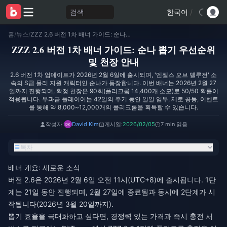
검색
한국어
/
홈
/
뉴스
/
ZZZ 2.6 버전 1차 배너 가이드: 순나 뽑기 우선순위 및 천장 안내
ZZZ 2.6 버전 1차 배너 가이드: 순나 뽑기 우선순위
및 천장 안내
2.6 버전 1차 업데이트가 2026년 2월 6일에 출시되며, '엔젤스 오브 델루전' 소
속의 S급 물리 지원 캐릭터인 순나가 등장합니다. 이번 배너는 2026년 2월 27
일까지 진행되며, 확정 천장은 90회(폴리크롬 14,400개 소모)로 50/50 확률이
적용됩니다. 무과금 플레이어는 42일의 주기 동안 일일 임무, 제로 공동, 이벤트
를 통해 약 8,000~12,000개의 폴리크롬을 획득할 수 있습니다.
작성자:
David Kim
게시일:
2026/02/05
7 min 읽음
목차
배너 개요: 새로운 소식
버전 2.6은 2026년 2월 6일 오전 11시(UTC+8)에 출시됩니다. 1단
계는 21일 동안 진행되며, 2월 27일에 종료됨과 동시에 2단계가 시
작됩니다(2026년 3월 20일까지).
뽑기 효율을 극대화하고 싶다면, 경쟁력 있는 가격과 즉시 충전 서