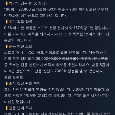
최악의 경우 (이중 천장)
180회 = 28,800 폴리크롬 (90회 픽뚫 + 90회 확정). 드문 경우지
만 재화의 상한선으로 고려해야 합니다.
조기 획득 확률
0.6%의 기본 확률은 소프트 천장 전까지 약 167회당 1번 꼴입니다.
이를 기대하고 계획을 세우지 마세요. 조기 획득은 '보너스'이지 '기
본값'이 아닙니다.
전용 엔진 조율
소트봅 배너는 75회 하드 천장으로 별도 운영됩니다. 캐릭터와 무
기를 모두 챙기려면 26,000
40,000 폴리크롬이 필요합니다. 무과
금 유저는 전용 엔진보다 캐릭터 확보를 우선시하세요. 범용 S급이
나 A급 엔진으로도 전용 엔진의 70
80% 성능을 낼 수 있습니다.
흔한 실수들
출시 첫날 확률 루머
뽑는 시점은 확률에 영향을 주지 않습니다. 0.6%의 기본 확률과 소
프트 천장은 1일부터 21일까지 동일합니다. **'운 좋은 시간대'**는
미신일 뿐입니다.
진행 단계 무시
초반(Lv 1-30): 특화된 지원가보다는 다양한 캐릭터 풀 확보가 중요