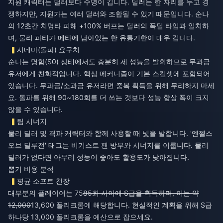
지원 캐릭터는 딜러보다 수명이 깁니다. 딜러는 한 자리를 두고 경
쟁하지만, 지원가는 여러 딜러와 조합될 수 있기 때문입니다. 순나
의 12초간 치명타 피해 +100% 버프는 딜러의 폭딜 타임과 일치하
며, 물리 파티가 메타에 남아있는 한 유통기한이 매우 깁니다.
시네마(돌파) 요구치
순나는 명함(S0) 상태에서도 충분히 제 성능을 발휘하므로 무과금
유저에게 친화적입니다. 핵심 메커니즘이 기본 스킬셋에 포함되어
있습니다. 무과금/소과금 유저라면 중복 획득을 위해 무리하지 마세
요. 돌파를 위해 90~180회를 더 쓰는 것보다 성능 향상 폭이 크지
않을 수 있습니다.
팀 시너지
물리 딜러 및 격파 캐릭터와 함께 사용할 때 빛을 발합니다. '엔젤스
오브 딜루전' 태그는 비기스트 팬 방부와 시너지를 이룹니다. 물리
딜러가 없다면 아무리 성능이 좋아도 활용도가 낮아집니다.
뽑기 비용 분석
평균 소프트 천장
대부분의 플레이어는 75
85회 사이에 S급을 획득하며, 이는 약
12,000
13,600 폴리크롬에 해당합니다. 현실적인 계획을 위해 S급
하나당 13,000 폴리크롬을 예산으로 잡으세요.