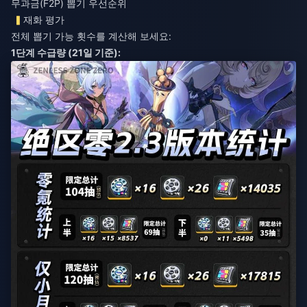
무과금(F2P) 뽑기 우선순위
재화 평가
전체 뽑기 가능 횟수를 계산해 보세요:
1단계 수급량 (21일 기준):