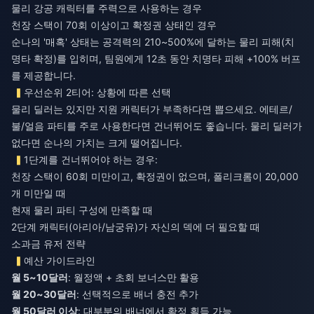
물리 강공 캐릭터를 주력으로 사용하는 경우
천장 스택이 70회 이상이고 확정권 상태인 경우
순나의 '매혹' 상태는 공격력의 210~500%에 달하는 물리 피해(치
명타 확정)를 입히며, 팀원에게 12초 동안 치명타 피해 +100% 버프
를 제공합니다.
우선순위 2티어: 상황에 따른 선택
물리 딜러는 있지만 지원 캐릭터가 부족하다면 뽑으세요. 에테르/
불/얼음 파티를 주로 사용한다면 건너뛰어도 좋습니다. 물리 딜러가
없다면 순나의 가치는 크게 떨어집니다.
1단계를 건너뛰어야 하는 경우:
천장 스택이 60회 미만이고, 확정권이 없으며, 폴리크롬이 20,000
개 미만일 때
현재 물리 파티 구성에 만족할 때
2단계 캐릭터(아리아/남궁유)가 자신의 덱에 더 필요할 때
소과금 유저 전략
예산 가이드라인
월 5~10달러
: 월정액 + 초회 보너스만 활용
월 20~30달러
: 선택적으로 배너 충전 추가
월 50달러 이상
: 대부분의 배너에서 확정 획득 가능