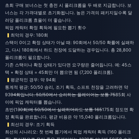
초회 구매 보너스는 첫 충전 시 폴리크롬을 두 배로 지급합니다. 보
너스는 각 가격대별로 초기화됩니다. 높은 가격의 패키지일수록 달
러당 폴리크롬 효율이 더 좋습니다.
픽업 캐릭터 확정 획득에 필요한 뽑기 횟수
최악의 경우: 180회
스택이 0이고 확정 상태가 아닐 때: 90회에서 50/50 확률에 실패하
고, 다시 180회에서 하드 천장에 도달하는 경우입니다. 총 28,800
폴리크롬이 필요합니다.
기존 스택이나 확정 상태가 있다면 요구량은 줄어듭니다. 예: 45스
택 + 확정 상태 = 45회만 더 뽑으면 됨 (7,200 폴리크롬).
평균적인 경우: 약 94회
통계적 평균: 50/50 승리, 조기 획득, 소프트 천장을 고려하면 약
93
94회입니다. 50/50에서 승리하는 플레이어는 보통 75
85회 사
이에 픽업 캐릭터를 뽑습니다.
초반(1
30회)에 50/50에서 실패하더라도 보통 165
175회 정도면 확
정 획득을 완료합니다. 평균 비용은 약 15,040 폴리크롬입니다.
최선의 경우: 조기 획득
최선의 시나리오: 첫 번째 뽑기에서 픽업 캐릭터 획득 (160 폴리크