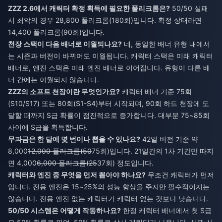
ZZZ 2.6에서 캐릭터 확정 획득에 필요한 폴리크롬은?
50/50 실패
시 최악의 경우 28,800 폴리크롬(180회)입니다. 확정 상태라면
14,400 폴리크롬(90회)입니다.
천장 스택이 다음 배너로 이월되나요?
네, 동일한 배너 유형 내에서
는 시즌과 버전이 바뀌어도 이월됩니다. 캐릭터 스택은 미래 캐릭터
배너로, 엔진 스택은 미래 엔진 배너로 이어집니다. 유형이 다른 배
너 간에는 이월되지 않습니다.
ZZZ의 소프트 천장이란 무엇인가요?
캐릭터 배너 기준 75회
(S10/S17) 또는 80회(S1-S4)부터 시작되며, 90회 하드 천장에 도
달할 때까지 S급 확률이 점진적으로 증가합니다. 대부분 75~85회
사이에 S급을 획득합니다.
무과금은 한 달에 몇 번이나 뽑을 수 있나요?
42일 버전 기준 약
8,000
12,000 폴리크롬(50
75회)입니다. 21일간의 1차 기간만 따지
면 4,000
6,000 폴리크롬(25
37회) 정도입니다.
캐릭터와 엔진 중 무엇을 먼저 뽑아야 하나요?
무조건 캐릭터가 먼저
입니다. 전용 엔진은 15~25%의 성능 향상을 주지만 필수적이지는
않습니다. 전용 엔진 없는 캐릭터가 캐릭터 없는 것보다 낫습니다.
50/50 시스템은 어떻게 작동하나요?
한정 캐릭터 배너에서 첫 S급