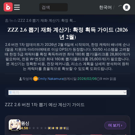
검색
한국어
/
홈
/
뉴스
/
ZZZ 2.6 뽑기 재화 계산기: 확정 획득 가이드 (2026년 2월)
ZZZ 2.6 뽑기 재화 계산기: 확정 획득 가이드 (2026
년 2월)
2.6 버전 1차 업데이트가 2026년 2월 6일에 시작되며, 한정 캐릭터 배너에 순나
(얼음 지원)와 아리아(에테르 이상 DPS)가 등장합니다. 50/50 시스템을 고려할
때 한정 S급 캐릭터를 확정 획득하려면 최대 180회 뽑기(폴리크롬 28,800개)가
필요하며, 전용 W-엔진은 최대 160회 뽑기(폴리크롬 25,600개)가 필요합니다.
본 계산기는 정확한 비용, 천장 메커니즘, 리소스 계획을 상세히 분석하여 원하
는 캐릭터를 효율적으로 확보할 수 있도록 도와드립니다.
작성자:
Emily Nakamura
게시일:
2026/02/06
9 min 읽음
목차
ZZZ 2.6 버전 1차 뽑기 예산 계산기 가이드
원신
더 보기 ›
4.56
834 개 판매됨