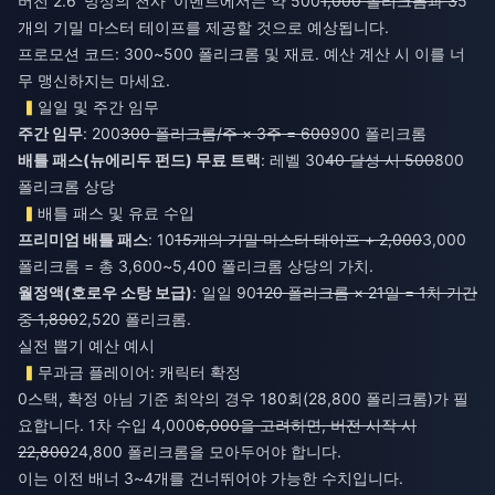
버전 2.6 '망상의 천사' 이벤트에서는 약 500
1,000 폴리크롬과 3
5
개의 기밀 마스터 테이프를 제공할 것으로 예상됩니다.
프로모션 코드: 300~500 폴리크롬 및 재료. 예산 계산 시 이를 너
무 맹신하지는 마세요.
일일 및 주간 임무
주간 임무
: 200
300 폴리크롬/주 × 3주 = 600
900 폴리크롬
배틀 패스(뉴에리두 펀드) 무료 트랙
: 레벨 30
40 달성 시 500
800
폴리크롬 상당
배틀 패스 및 유료 수입
프리미엄 배틀 패스
: 10
15개의 기밀 마스터 테이프 + 2,000
3,000
폴리크롬 = 총 3,600~5,400 폴리크롬 상당의 가치.
월정액(호로우 소탕 보급)
: 일일 90
120 폴리크롬 × 21일 = 1차 기간
중 1,890
2,520 폴리크롬.
실전 뽑기 예산 예시
무과금 플레이어: 캐릭터 확정
0스택, 확정 아님 기준 최악의 경우 180회(28,800 폴리크롬)가 필
요합니다. 1차 수입 4,000
6,000을 고려하면, 버전 시작 시
22,800
24,800 폴리크롬을 모아두어야 합니다.
이는 이전 배너 3~4개를 건너뛰어야 가능한 수치입니다.