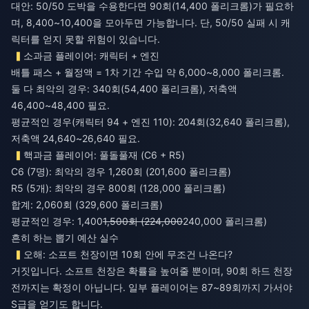
대안: 50/50 도박을 수용한다면 90회(14,400 폴리크롬)가 필요하
며, 8,400~10,400을 모아두면 가능합니다. 단, 50/50 실패 시 캐
릭터를 얻지 못할 위험이 있습니다.
소과금 플레이어: 캐릭터 + 엔진
배틀 패스 + 월정액 = 1차 기간 수입 약 6,000~8,000 폴리크롬.
둘 다 최악의 경우: 340회(54,400 폴리크롬), 저축액
46,400~48,400 필요.
평균적인 경우(캐릭터 94 + 엔진 110): 204회(32,640 폴리크롬),
저축액 24,640~26,640 필요.
핵과금 플레이어: 풀돌풀재 (C6 + R5)
C6 (7명): 최악의 경우 1,260회 (201,600 폴리크롬)
R5 (5개): 최악의 경우 800회 (128,000 폴리크롬)
합계: 2,060회 (329,600 폴리크롬)
평균적인 경우: 1,400
1,500회 (224,000
240,000 폴리크롬)
흔히 하는 뽑기 예산 실수
오해: 소프트 천장이면 10회 안에 무조건 나온다?
거짓입니다. 소프트 천장은 확률을 높여줄 뿐이며, 90회 하드 천장
전까지는 확정이 아닙니다. 일부 플레이어는 87~89회까지 가서야
S급을 얻기도 합니다.