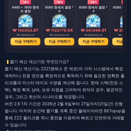
-16%
-16%
-16%
-16%
6480 + 1600 창세
8080 창세의 결정 *
8080 창세의 결정 *
8080 창세의
의 결정
8
4
2
₩ 140352.87
₩ 1122776.54
₩ 561396.01
₩ 28069
₩ 166563.01
₩ 1332510.29
₩ 666255.14
₩ 33312
지금 구매하기
지금 구매하기
지금 구매하기
지금 구
뽑기 예산 계산기란 무엇인가요?
뽑기 예산 계산기는 ZZZ(젠레스 존 제로)의 가차 시스템에서 특정
캐릭터나 전용 엔진을 확정적으로 획득하기 위해 필요한 정확한 폴
리크롬과 마스터 테이프 수량을 계산해 줍니다. 현재 스택(천장 스
택), 확정 획득 상태, 보유 자원을 고려하여 최악의 경우, 평균적인
경우, 그리고 최선의 시나리오를 제공합니다.
버전 2.6 1차 기간은 2026년 2월 6일부터 27일까지(21일간) 진행
됩니다. 마지막 순간에 뽑기를 계획 중인 플레이어라면 BitTopup을
통해
ZZZ 폴리크롬 즉시 충전
을 이용하여 빠르고 안전하게 거래할
수 있습니다.