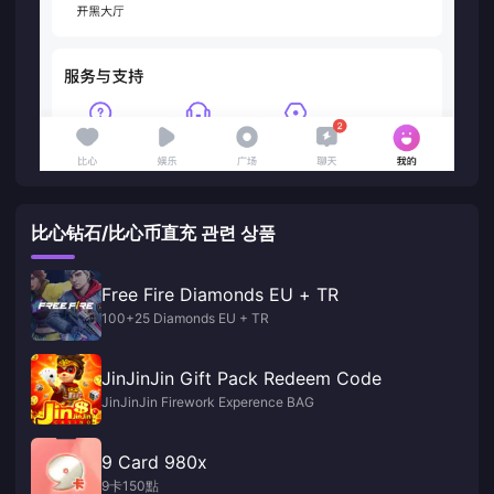
比心钻石/比心币直充 관련 상품
Free Fire Diamonds EU + TR
100+25 Diamonds EU + TR
JinJinJin Gift Pack Redeem Code
JinJinJin Firework Experence BAG
9 Card 980x
9卡150點