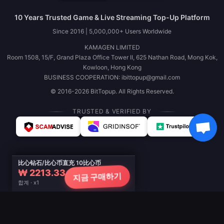
10 Years Trusted Game & Live Streaming Top-Up Platform
Since 2016 | 5,000,000+ Users Worldwide
KAMAGEN LIMITED
Room 1508, 15/F, Grand Plaza Office Tower II, 625 Nathan Road, Mong Kok,
Kowloon, Hong Kong
BUSINESS COOPERATION: ibittopup@gmail.com
© 2016-2026 BitTopup. All Rights Reserved.
TRUSTED & VERIFIED BY
比心钻石/比心币直充 10比心币
₩ 2213.33
지금 구매하기
합계 · x1