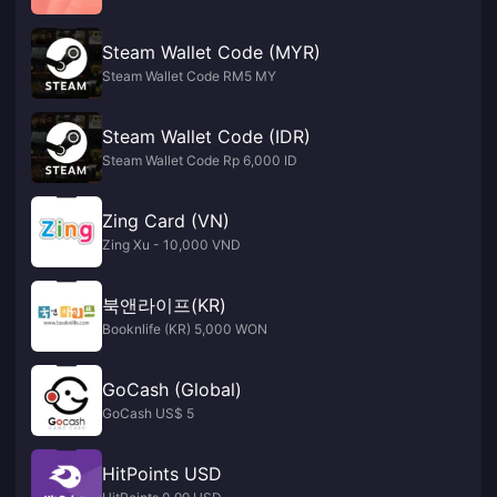
Steam Wallet Code (MYR)
Steam Wallet Code RM5 MY
Steam Wallet Code (IDR)
Steam Wallet Code Rp 6,000 ID
Zing Card (VN)
Zing Xu - 10,000 VND
북앤라이프(KR)
Booknlife (KR) 5,000 WON
GoCash (Global)
GoCash US$ 5
HitPoints USD