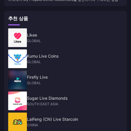
하는 방법
추천 상품
Likee
GLOBAL
Kumu Live Coins
GLOBAL
Firefly Live
GLOBAL
Sugar Live Diamonds
SOUTH EAST ASIA
LaiFeng (CN) Live Starcoin
CHINA