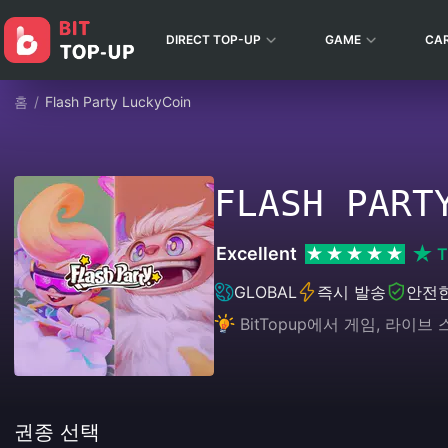
DIRECT TOP-UP
GAME
CA
홈
/
Flash Party LuckyCoin
FLASH PART
Excellent
T
GLOBAL
즉시 발송
안전
BitTopup에서 게임, 라
권종 선택