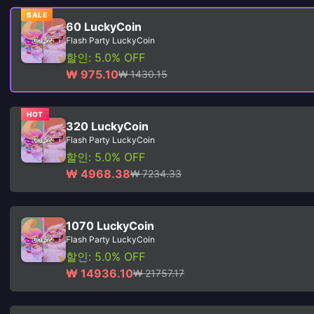
SALE
60 LuckyCoin
Flash Party LuckyCoin
할인: 5.0% OFF
₩ 975.10
₩ 1430.15
HOT
320 LuckyCoin
Flash Party LuckyCoin
할인: 5.0% OFF
₩ 4968.38
₩ 7234.33
1070 LuckyCoin
Flash Party LuckyCoin
할인: 5.0% OFF
₩ 14936.10
₩ 21757.17