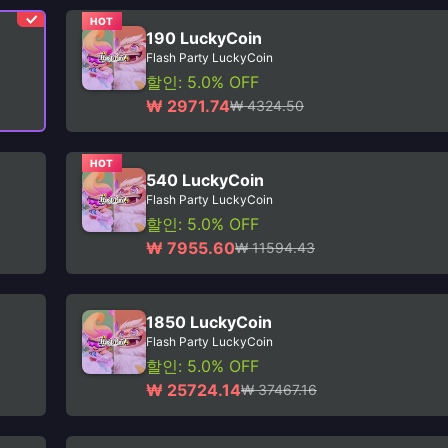
HOT
190 LuckyCoin
Flash Party LuckyCoin
할인: 5.0% OFF
₩ 2971.74
₩ 4324.50
HOT
540 LuckyCoin
Flash Party LuckyCoin
할인: 5.0% OFF
₩ 7955.60
₩ 11594.43
1850 LuckyCoin
Flash Party LuckyCoin
할인: 5.0% OFF
₩ 25724.14
₩ 37467.16