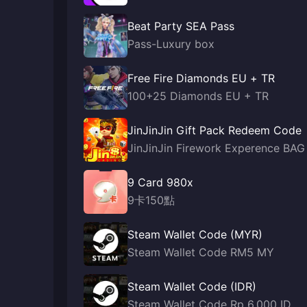
Beat Party SEA Pass
Pass-Luxury box
Free Fire Diamonds EU + TR
100+25 Diamonds EU + TR
JinJinJin Gift Pack Redeem Code
JinJinJin Firework Experence BAG
9 Card 980x
9卡150點
Steam Wallet Code (MYR)
Steam Wallet Code RM5 MY
Steam Wallet Code (IDR)
Steam Wallet Code Rp 6,000 ID