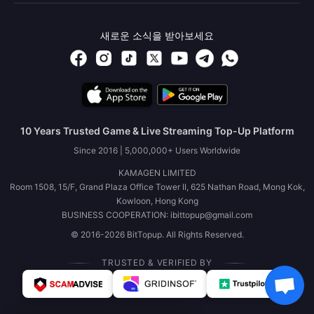
새로운 소식을 받아보세요
10 Years Trusted Game & Live Streaming Top-Up Platform
Since 2016 | 5,000,000+ Users Worldwide
KAMAGEN LIMITED
Room 1508, 15/F, Grand Plaza Office Tower II, 625 Nathan Road, Mong Kok,
Kowloon, Hong Kong
BUSINESS COOPERATION: ibittopup@gmail.com
© 2016-2026 BitTopup. All Rights Reserved.
TRUSTED & VERIFIED BY