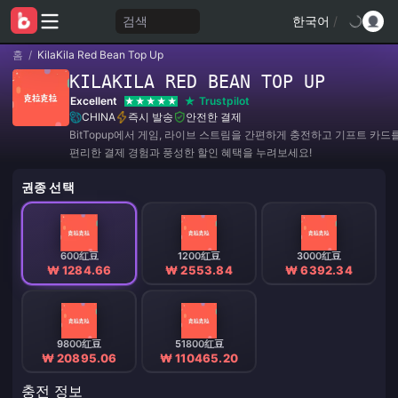
검색
한국어
/
홈
/
KilaKila Red Bean Top Up
KILAKILA RED BEAN TOP UP
Excellent
Trustpilot
CHINA
즉시 발송
안전한 결제
BitTopup에서 게임, 라이브 스트림을 간편하게 충전하고 기프트 카드
편리한 결제 경험과 풍성한 할인 혜택을 누려보세요!
권종 선택
600红豆
1200红豆
3000红豆
₩ 1284.66
₩ 2553.84
₩ 6392.34
9800红豆
51800红豆
₩ 20895.06
₩ 110465.20
충전 정보