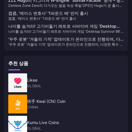
ZZZ Hugo의 시그니처 W-Engine “Sunfall Facade” 공개 – 높
크!
Zenless Zone Zero의 다가오는 얼음 속성 폭발 DPS인 Hugo가 곧 출시됩
은 호환성 있지만 강력한 대안도 존재. 여전히 뽑을 가치가 있을
니다. 그의 시그니처 W-Engine인 “Sunfall Facade”의 효과와 스탯이 공식
까?
캡콤, '에이스 변호사' '1파운드 배' 반지 출시
적으로 공개되었습니다. 뽑을 가치가 있을까요?
캡콤, '에이스 변호사' '1파운드 배' 반지 출시
나이를 숨겨라! 고기비둘기 레트로 서바이버 게임 'Desktop
나이를 숨겨라! 고기비둘기 레트로 서바이버 게임 'Desktop Survivor 98'
Survivor 98' 스팀 스토어 페이지 오픈
스팀 스토어 페이지 오픈
'우주 로봇' '겨울의 기적' 업데이트가 온라인으로 진행되며, 다
'우주 로봇' '겨울의 기적' 업데이트가 온라인으로 진행되며, 다양한 특수 로
양한 특수 로봇이 추가됩니다.
봇이 추가됩니다.
추천 상품
Likee
GLOBAL
快手 Kwai (CN) Coin
CHINA
Kumu Live Coins
GLOBAL