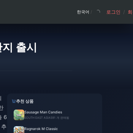
로그인
/
회
한국어
/
 반지 출시
의
추천 상품
만
Sausage Man Candies
 6
SOUTH EAST ASIA
591 개 판매됨
 추
Ragnarok M Classic