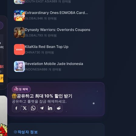
SOUTH EAST ASIA
989 개 판매됨
Extraordinary Ones EOMOBA Card
(Global)
GLOBAL
946 개 판매됨
Dynasty Warriors: Overlords Coupons
GLOBAL
793 개 판매됨
-43%
-42%
-39%
n
Abundant Double
32.8 Million + 2.7
Dragon Spine Pact
KilaKila Red Bean Top Up
Log
Zeny Supply
Million Zeny
Giftbox
CHINA
730 개 판매됨
Revelation Mobile Jade Indonesia
89
₩ 36620.52
₩ 54280.71
₩ 60115.85
INDONESIA
886 개 판매됨
0
₩ 64236.05
₩ 94156.22
₩ 97909.59
하기
지금 구매하기
지금 구매하기
지금 구매하기
한정 혜택
공유하고 최대 10% 할인 받기
공유하고 룰렛을 잠금 해제하세요.
작성자 정보