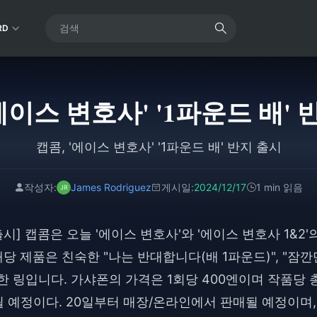
RD
에이스 변호사' '1파운드 배'
캡콤, '에이스 변호사' '1파운드 배' 반지 출시
작성자:
James Rodriguez
게시일:
2024/12/17
1 min 읽음
출시] 캡콤은 오늘 '에이스 변호사'와 '에이스 변호사 1&2'
 제품은 친숙한 "나는 반대합니다(배 1파운드)", "잠깐
한 링입니다. 가샤폰의 가격은 1회당 400엔이며 작품당 총
 예정이다. 20일부터 매장/온라인에서 판매될 예정이며,