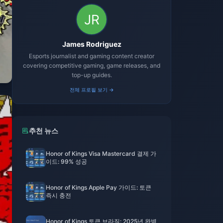
James Rodriguez
Esports journalist and gaming content creator
covering competitive gaming, game releases, and
top-up guides.
전체 프로필 보기 →
추천 뉴스
Honor of Kings Visa Mastercard 결제 가
이드: 99% 성공
Honor of Kings Apple Pay 가이드: 토큰
즉시 충전
Honor of Kings 토큰 브라질: 2025년 완벽