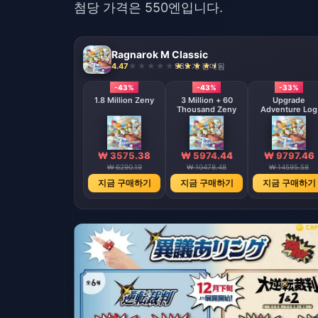
첨당 가격은 550엔입니다.
Ragnarok M Classic
4.47
989 개 판매됨
-43%
-43%
-33%
1.8 Million Zeny
3 Million + 60
Upgrade
Thousand Zeny
Adventure Log
₩ 3575.38
₩ 5974.44
₩ 9797.46
₩ 6290.19
₩ 10478.48
₩ 14595.58
지금 구매하기
지금 구매하기
지금 구매하기