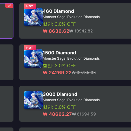
HOT
460 Diamond
Monster Saga: Evolution Diamonds
할인: 3.0% OFF
₩ 8636.62
₩ 10942.82
HOT
1500 Diamond
Monster Saga: Evolution Diamonds
할인: 3.0% OFF
₩ 24269.22
₩ 30785.38
3000 Diamond
Monster Saga: Evolution Diamonds
할인: 3.0% OFF
₩ 48662.27
₩ 61694.59