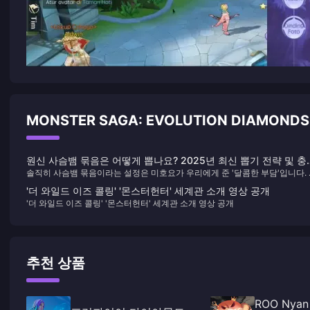
MONSTER SAGA: EVOLUTION DIAMOND
원신 사슴뱀 묶음은 어떻게 뽑나요? 2025년 최신 뽑기 전략 및 충
솔직히 사슴뱀 묶음이라는 설정은 미호요가 우리에게 준 '달콤한 부담'입니다.
최적화 가이드
신 뽑기 메커니즘을 2년 넘게 추적해 온 편집자로서, 저는 당신이 먼저 침착하
'더 와일드 이즈 콜링' '몬스터헌터' 세계관 소개 영상 공개
캐릭터 가치를 평가하고, 외모에 현혹되지 말 것을 권합니다. 저도 야에 미코의
'더 와일드 이즈 콜링' '몬스터헌터' 세계관 소개 영상 공개
소리 때문에 파산할 뻔했지만요.
추천 상품
ROO Nyan 