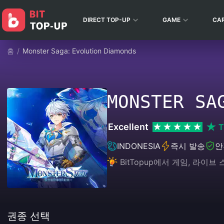
DIRECT TOP-UP
GAME
CA
홈
/
Monster Saga: Evolution Diamonds
MONSTER SA
Excellent
T
INDONESIA
즉시 발송
안
BitTopup에서 게임, 라
권종 선택