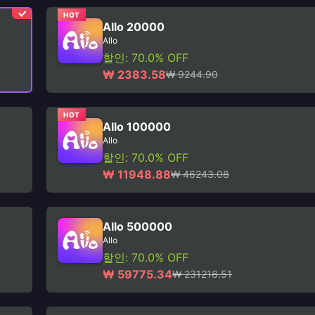
HOT
Allo 20000
Allo
할인: 70.0% OFF
₩ 2383.58
₩ 9244.90
HOT
Allo 100000
Allo
할인: 70.0% OFF
₩ 11948.88
₩ 46243.08
Allo 500000
Allo
할인: 70.0% OFF
₩ 59775.34
₩ 231218.51