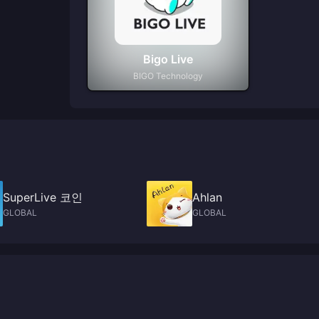
Bigo Live
BIGO Technology
SuperLive 코인
Ahlan
GLOBAL
GLOBAL