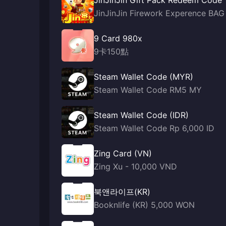
JinJinJin Gift Pack Redeem Code
JinJinJin Firework Experence BAG
9 Card 980x
9卡150點
Steam Wallet Code (MYR)
Steam Wallet Code RM5 MY
Steam Wallet Code (IDR)
Steam Wallet Code Rp 6,000 ID
Zing Card (VN)
Zing Xu - 10,000 VND
북앤라이프(KR)
Booknlife (KR) 5,000 WON