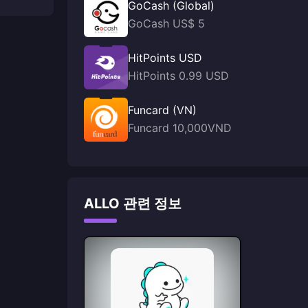
GoCash (Global)
GoCash US$ 5
HitPoints USD
HitPoints 0.99 USD
Funcard (VN)
Funcard 10,000VND
ALLO 관련 정보