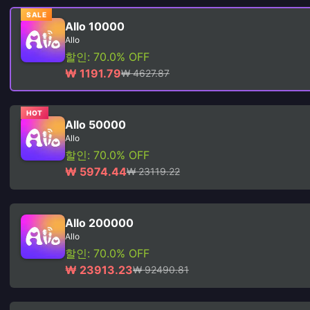
SALE
Allo 10000
Allo
할인: 70.0% OFF
₩ 1191.79
₩ 4627.87
HOT
Allo 50000
Allo
할인: 70.0% OFF
₩ 5974.44
₩ 23119.22
Allo 200000
Allo
할인: 70.0% OFF
₩ 23913.23
₩ 92490.81