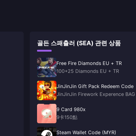
골든 스패츌러 (SEA) 관련 상품
Free Fire Diamonds EU + TR
100+25 Diamonds EU + TR
JinJinJin Gift Pack Redeem Code
JinJinJin Firework Experence BAG
9 Card 980x
9卡150點
Steam Wallet Code (MYR)