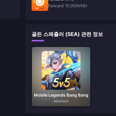
Funcard 10,000VND
골든 스패츌러 (SEA) 관련 정보
Mobile Legends Bang Bang
Moontoon