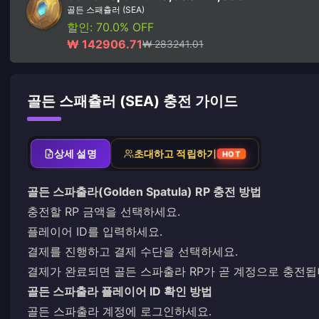
골든 스패츌러 (SEA)
할인: 70.0% OFF
₩ 142906.71
₩ 283241.01
골든 스패츌러 (SEA) 충전 가이드
상세 설명
초대하고 적립하기
HOT
골든 스파출라(Golden Spatula) RP 충전 방법
충전할 RP 금액을 선택하세요.
플레이어 ID를 입력하세요.
결제를 진행하고 결제 수단을 선택하세요.
결제가 완료되면 골든 스파출라 RP가 곧 계정으로 충전됩
골든 스파출라 플레이어 ID 확인 방법
골든 스파출라 계정에 로그인하세요.