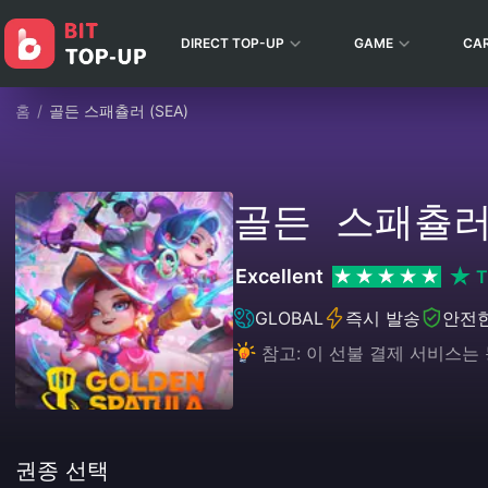
DIRECT TOP-UP
GAME
CA
홈
/
골든 스패츌러 (SEA)
골든 스패츌러 
Excellent
T
GLOBAL
즉시 발송
안전
참고: 이 선불 결제 서비스
권종 선택