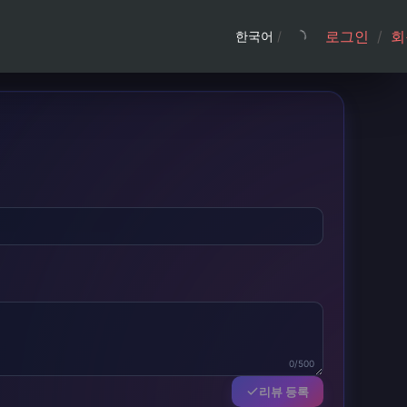
로그인
/
회
한국어
/
0/500
리뷰 등록