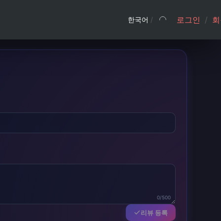
로그인
/
회
한국어
/
0/500
리뷰 등록