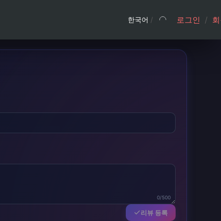
로그인
/
회
한국어
/
0/500
리뷰 등록