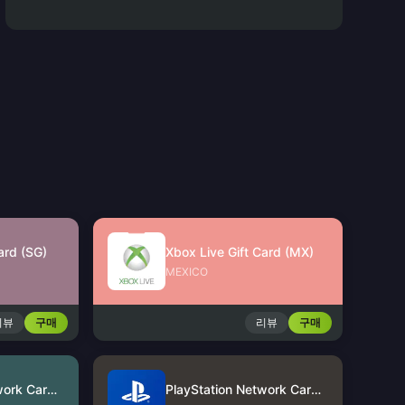
ard (SG)
Xbox Live Gift Card (MX)
MEXICO
리뷰
구매
리뷰
구매
PlayStation Network Card (US)
PlayStation Network Card (HK)