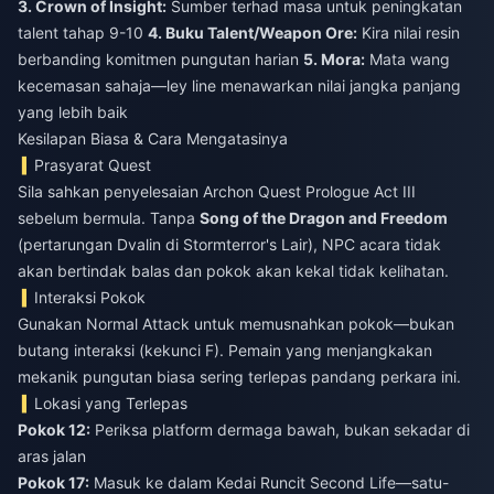
3. Crown of Insight:
Sumber terhad masa untuk peningkatan
talent tahap 9-10
4. Buku Talent/Weapon Ore:
Kira nilai resin
berbanding komitmen pungutan harian
5. Mora:
Mata wang
kecemasan sahaja—ley line menawarkan nilai jangka panjang
yang lebih baik
Kesilapan Biasa & Cara Mengatasinya
Prasyarat Quest
Sila sahkan penyelesaian Archon Quest Prologue Act III
sebelum bermula. Tanpa
Song of the Dragon and Freedom
(pertarungan Dvalin di Stormterror's Lair), NPC acara tidak
akan bertindak balas dan pokok akan kekal tidak kelihatan.
Interaksi Pokok
Gunakan Normal Attack untuk memusnahkan pokok—bukan
butang interaksi (kekunci F). Pemain yang menjangkakan
mekanik pungutan biasa sering terlepas pandang perkara ini.
Lokasi yang Terlepas
Pokok 12:
Periksa platform dermaga bawah, bukan sekadar di
aras jalan
Pokok 17:
Masuk ke dalam Kedai Runcit Second Life—satu-