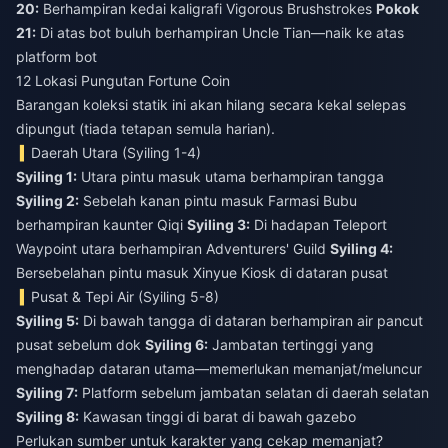
20:
Berhampiran kedai kaligrafi Vigorous Brushstrokes
Pokok
21:
Di atas bot buluh berhampiran Uncle Tian—naik ke atas
platform bot
12 Lokasi Pungutan Fortune Coin
Barangan koleksi statik ini akan hilang secara kekal selepas
dipungut (tiada tetapan semula harian).
Daerah Utara (Syiling 1-4)
Syiling 1:
Utara pintu masuk utama berhampiran tangga
Syiling 2:
Sebelah kanan pintu masuk Farmasi Bubu
berhampiran kaunter Qiqi
Syiling 3:
Di hadapan Teleport
Waypoint utara berhampiran Adventurers' Guild
Syiling 4:
Bersebelahan pintu masuk Xinyue Kiosk di dataran pusat
Pusat & Tepi Air (Syiling 5-8)
Syiling 5:
Di bawah tangga di dataran berhampiran air pancut
pusat sebelum dok
Syiling 6:
Jambatan tertinggi yang
menghadap dataran utama—memerlukan memanjat/meluncur
Syiling 7:
Platform sebelum jambatan selatan di daerah selatan
Syiling 8:
Kawasan tinggi di barat di bawah gazebo
Perlukan sumber untuk karakter yang cekap memanjat?