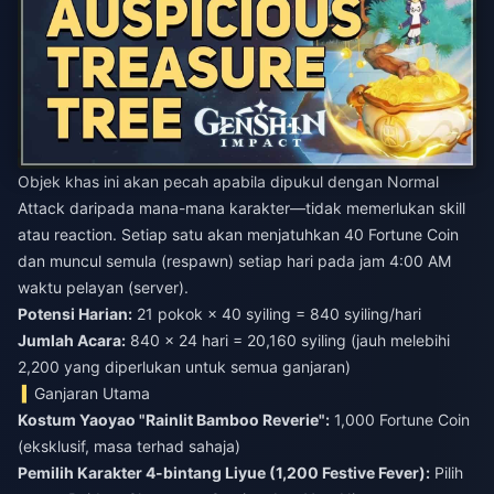
Objek khas ini akan pecah apabila dipukul dengan Normal
Attack daripada mana-mana karakter—tidak memerlukan skill
atau reaction. Setiap satu akan menjatuhkan 40 Fortune Coin
dan muncul semula (respawn) setiap hari pada jam 4:00 AM
waktu pelayan (server).
Potensi Harian:
21 pokok × 40 syiling = 840 syiling/hari
Jumlah Acara:
840 × 24 hari = 20,160 syiling (jauh melebihi
2,200 yang diperlukan untuk semua ganjaran)
Ganjaran Utama
Kostum Yaoyao "Rainlit Bamboo Reverie":
1,000 Fortune Coin
(eksklusif, masa terhad sahaja)
Pemilih Karakter 4-bintang Liyue (1,200 Festive Fever):
Pilih