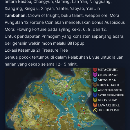
antara Beidou, Chongyun, Gaming, Lan Yan, Ningguang,
Xiangling, Xingqiu, Xinyan, Yanfei, Yaoyao, Yun Jin
Tambahan:
Crown of Insight, buku talent, weapon ore, Mora
Pungutan 12 Fortune Coin akan mencetuskan bonus Auspicious
Mora: Flowing Fortune pada syiling ke-3, 6, 9, dan 12.
Untuk pendapatan Primogem yang konsisten sepanjang acara,
beli genshin welkin moon
melalui BitTopup.
Lokasi Kesemua 21 Treasure Tree
Semua pokok tertumpu di dalam Pelabuhan Liyue untuk laluan
harian yang cekap selama 12-15 minit.