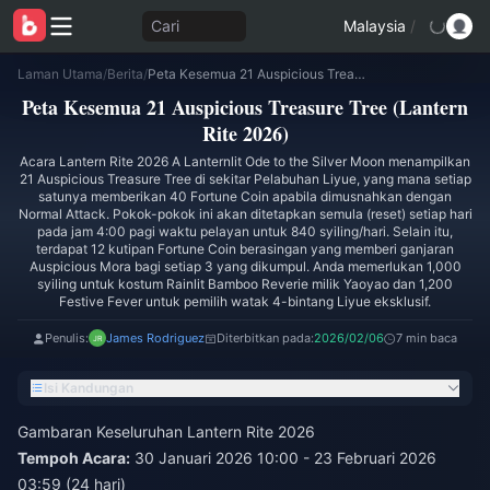
Cari
Malaysia
/
Laman Utama
/
Berita
/
Peta Kesemua 21 Auspicious Treasure Tree (Lantern Rite 2026)
Peta Kesemua 21 Auspicious Treasure Tree (Lantern
Rite 2026)
Acara Lantern Rite 2026 A Lanternlit Ode to the Silver Moon menampilkan
21 Auspicious Treasure Tree di sekitar Pelabuhan Liyue, yang mana setiap
satunya memberikan 40 Fortune Coin apabila dimusnahkan dengan
Normal Attack. Pokok-pokok ini akan ditetapkan semula (reset) setiap hari
pada jam 4:00 pagi waktu pelayan untuk 840 syiling/hari. Selain itu,
terdapat 12 kutipan Fortune Coin berasingan yang memberi ganjaran
Auspicious Mora bagi setiap 3 yang dikumpul. Anda memerlukan 1,000
syiling untuk kostum Rainlit Bamboo Reverie milik Yaoyao dan 1,200
Festive Fever untuk pemilih watak 4-bintang Liyue eksklusif.
Penulis:
James Rodriguez
Diterbitkan pada:
2026/02/06
7 min baca
Isi Kandungan
Gambaran Keseluruhan Lantern Rite 2026
Tempoh Acara:
30 Januari 2026 10:00 - 23 Februari 2026
03:59 (24 hari)