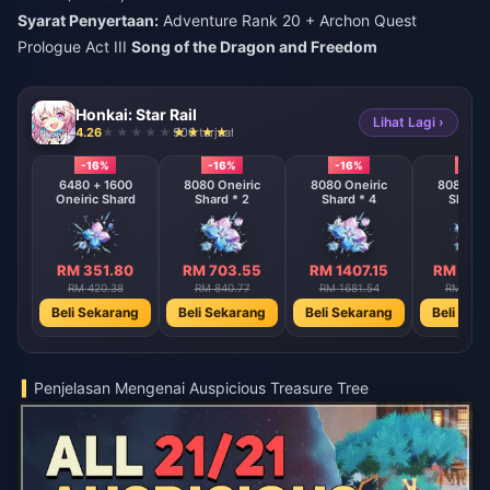
Syarat Penyertaan:
Adventure Rank 20 + Archon Quest
Prologue Act III
Song of the Dragon and Freedom
Honkai: Star Rail
Lihat Lagi ›
4.26
906 terjual
-16%
-16%
-16%
-16%
6480 + 1600
8080 Oneiric
8080 Oneiric
8080 One
Oneiric Shard
Shard * 2
Shard * 4
Shard 
RM 351.80
RM 703.55
RM 1407.15
RM 281
RM 420.38
RM 840.77
RM 1681.54
RM 3363
Beli Sekarang
Beli Sekarang
Beli Sekarang
Beli Sek
Penjelasan Mengenai Auspicious Treasure Tree