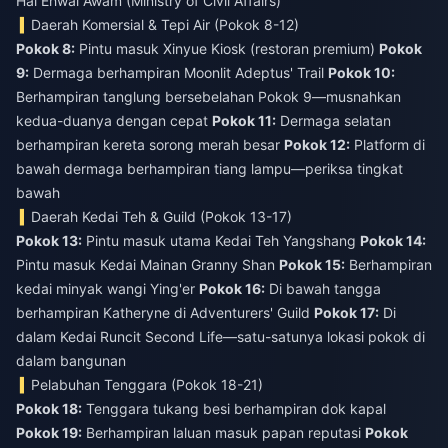
Hal Ehwal Awam (Ministry of Civil Affairs)
Daerah Komersial & Tepi Air (Pokok 8-12)
Pokok 8:
Pintu masuk Xinyue Kiosk (restoran premium)
Pokok
9:
Dermaga berhampiran Moonlit Adeptus' Trail
Pokok 10:
Berhampiran tanglung bersebelahan Pokok 9—musnahkan
kedua-duanya dengan cepat
Pokok 11:
Dermaga selatan
berhampiran kereta sorong merah besar
Pokok 12:
Platform di
bawah dermaga berhampiran tiang lampu—periksa tingkat
bawah
Daerah Kedai Teh & Guild (Pokok 13-17)
Pokok 13:
Pintu masuk utama Kedai Teh Yangshang
Pokok 14:
Pintu masuk Kedai Mainan Granny Shan
Pokok 15:
Berhampiran
kedai minyak wangi Ying'er
Pokok 16:
Di bawah tangga
berhampiran Katheryne di Adventurers' Guild
Pokok 17:
Di
dalam Kedai Runcit Second Life—satu-satunya lokasi pokok di
dalam bangunan
Pelabuhan Tenggara (Pokok 18-21)
Pokok 18:
Tenggara tukang besi berhampiran dok kapal
Pokok 19:
Berhampiran laluan masuk papan reputasi
Pokok