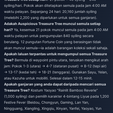
syiling/hari. Pokok akan ditetapkan semula pada jam 4:00 AM
waktu pelayan. Sepanjang 24 hari: 20,160 jumlah syiling
(melebihi 2,200 yang diperlukan untuk semua ganjaran).
Adakah Auspicious Treasure Tree muncul semula setiap
hari?
Ya, kesemua 21 pokok muncul semula pada jam 4:00 AM
waktu pelayan untuk pengumpulan 840 syiling secara
berulang. 12 pungutan Fortune Coin yang berasingan tidak
akan muncul semula—ia adalah barangan koleksi sekali sahaja.
Apakah laluan terpantas untuk mengumpul semua Treasure
Tree?
Bermula di waypoint pintu utara, teruskan mengikut arah
jam: Pokok 1-3 (utara) → 4-7 (dataran pusat) → 8-12 (tepi air)
→ 13-17 (kedai teh) → 18-21 (tenggara). Gunakan Sayu, Yelan,
atau Kazuha untuk mobiliti. Selesai dalam 12-15 minit.
Apakah ganjaran yang anda dapat daripada mencari semua
Treasure Tree?
Kostum Yaoyao "Rainlit Bamboo Reverie"
(1,000 syiling) dan pemilih karakter 4-bintang Liyue pada 1,200
Festive Fever (Beidou, Chongyun, Gaming, Lan Yan,
Ningguang, Xiangling, Xingqiu, Xinyan, Yanfei, Yaoyao, Yun