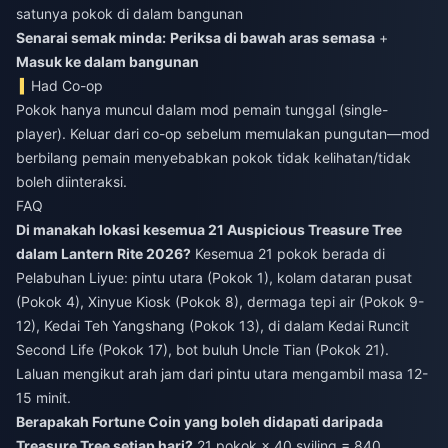
satunya pokok di dalam bangunan
Senarai semak minda:
Periksa di bawah aras semasa
+
Masuk ke dalam bangunan
Had Co-op
Pokok hanya muncul dalam mod pemain tunggal (single-
player). Keluar dari co-op sebelum memulakan pungutan—mod
berbilang pemain menyebabkan pokok tidak kelihatan/tidak
boleh diinteraksi.
FAQ
Di manakah lokasi kesemua 21 Auspicious Treasure Tree
dalam Lantern Rite 2026?
Kesemua 21 pokok berada di
Pelabuhan Liyue: pintu utara (Pokok 1), kolam dataran pusat
(Pokok 4), Xinyue Kiosk (Pokok 8), dermaga tepi air (Pokok 9-
12), Kedai Teh Yangshang (Pokok 13), di dalam Kedai Runcit
Second Life (Pokok 17), bot buluh Uncle Tian (Pokok 21).
Laluan mengikut arah jam dari pintu utara mengambil masa 12-
15 minit.
Berapakah Fortune Coin yang boleh didapati daripada
Treasure Tree setiap hari?
21 pokok × 40 syiling = 840