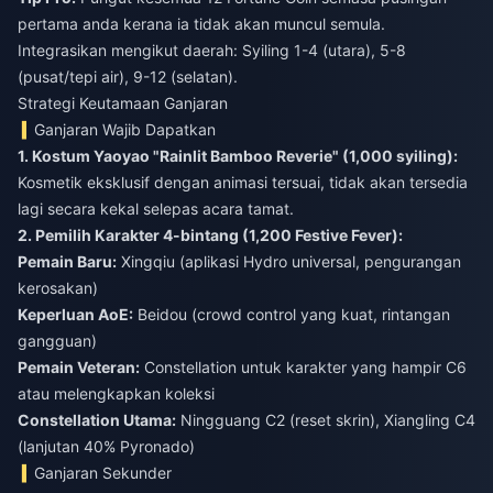
pertama anda kerana ia tidak akan muncul semula.
Integrasikan mengikut daerah: Syiling 1-4 (utara), 5-8
(pusat/tepi air), 9-12 (selatan).
Strategi Keutamaan Ganjaran
Ganjaran Wajib Dapatkan
1. Kostum Yaoyao "Rainlit Bamboo Reverie" (1,000 syiling):
Kosmetik eksklusif dengan animasi tersuai, tidak akan tersedia
lagi secara kekal selepas acara tamat.
2. Pemilih Karakter 4-bintang (1,200 Festive Fever):
Pemain Baru:
Xingqiu (aplikasi Hydro universal, pengurangan
kerosakan)
Keperluan AoE:
Beidou (crowd control yang kuat, rintangan
gangguan)
Pemain Veteran:
Constellation untuk karakter yang hampir C6
atau melengkapkan koleksi
Constellation Utama:
Ningguang C2 (reset skrin), Xiangling C4
(lanjutan 40% Pyronado)
Ganjaran Sekunder