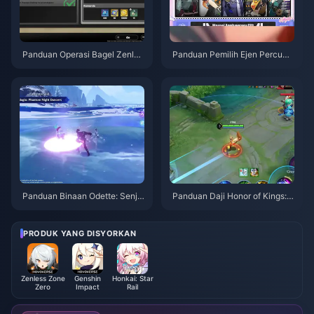
Panduan Operasi Bagel Zenles
Panduan Pemilih Ejen Percuma
s Zone Zero | Ogos 2026
ZZZ 3.1 | Ogos 2026
Panduan Binaan Odette: Senja
Panduan Daji Honor of Kings: 1
ta, Artefik & Pasukan Terbaik |
0 Tip Teratas | Ogos 2026
Ogos 2026
PRODUK YANG DISYORKAN
Zenless Zone
Genshin
Honkai: Star
Zero
Impact
Rail