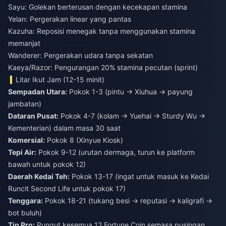
Sayu: Golekan berterusan dengan kecekapan stamina
Yelan: Pergerakan linear yang pantas
Kazuha: Reposisi menegak tanpa menggunakan stamina
memanjat
Wanderer: Pergerakan udara tanpa sekatan
Kaeya/Razor: Pengurangan 20% stamina pecutan (sprint)
Litar Ikut Jam (12-15 minit)
Sempadan Utara:
Pokok 1-3 (pintu → Xiuhua → payung
jambatan)
Dataran Pusat:
Pokok 4-7 (kolam → Yuehai → Sturdy Wu →
Kementerian) dalam masa 30 saat
Komersial:
Pokok 8 (Xinyue Kiosk)
Tepi Air:
Pokok 9-12 (urutan dermaga, turun ke platform
bawah untuk pokok 12)
Daerah Kedai Teh:
Pokok 13-17 (ingat untuk masuk ke Kedai
Runcit Second Life untuk pokok 17)
Tenggara:
Pokok 18-21 (tukang besi → reputasi → kaligrafi →
bot buluh)
Tip Pro:
Pungut kesemua 12 Fortune Coin semasa pusingan