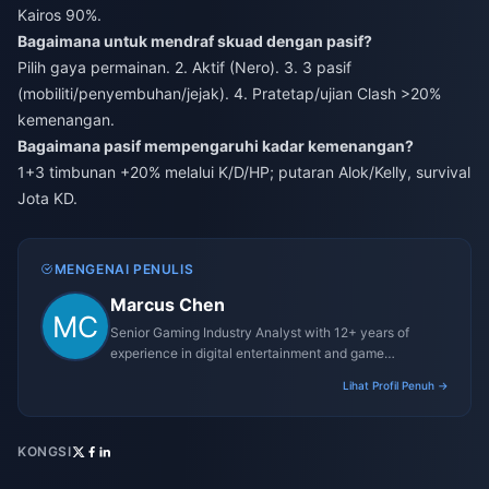
Kairos 90%.
Bagaimana untuk mendraf skuad dengan pasif?
Pilih gaya permainan. 2. Aktif (Nero). 3. 3 pasif
(mobiliti/penyembuhan/jejak). 4. Pratetap/ujian Clash >20%
kemenangan.
Bagaimana pasif mempengaruhi kadar kemenangan?
1+3 timbunan +20% melalui K/D/HP; putaran Alok/Kelly, survival
Jota KD.
MENGENAI PENULIS
Marcus Chen
Senior Gaming Industry Analyst with 12+ years of
experience in digital entertainment and game
monetization strategies.
Lihat Profil Penuh →
KONGSI