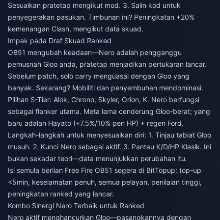
Sesuaikan pratetap mengikut mod. 3. Salin kod untuk
penyegerakan pasukan. Timbunan ini? Peningkatan +20%
kemenangan Clash, mengikut data skuad.
Impak pada Draf Skuad Ranked
OB51 mengubah keadaan—Nero adalah pengganggu
pemusnah Gloo anda, pratetap menjadikan pertukaran lancar.
Sebelum patch, solo carry menguasai dengan Gloo yang
banyak. Sekarang? Mobiliti dan penyembuhan mendominasi.
Pilihan S-Tier: Alok, Chrono, Skyler, Orion, K. Nero berfungsi
sebagai flanker utama. Meta lama cenderung Gloo-berat; yang
baru adalah Hayato (+7.5%/10% pen HP) + regen Ford.
Langkah-langkah untuk menyesuaikan diri: 1. Tinjau tabiat Gloo
musuh. 2. Kunci Nero sebagai aktif. 3. Pantau K/D/HP Klasik. Ini
bukan sekadar teori—data menunjukkan perubahan itu.
Isi semula berlian Free Fire OB51 segera
di BitTopup: top-up
<5min, keselamatan penuh, semua pelayan, penilaian tinggi,
peningkatan ranked yang lancar.
Kombo Sinergi Nero Terbaik untuk Ranked
Nero aktif menghancurkan Gloo—pasangkannya dengan