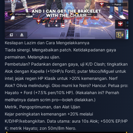
Kesilapan Lazim dan Cara Mengelakkannya
Tiada sinergi. Mengabaikan patch. Ketidakpadanan gaya
permainan. Melangkau ujian.
Pembetulan? Padankan dengan gaya, uji K/D Clash; tingkatkan
Alok dengan Kapella (+10HP/s Ford); putar Moco/Miguel untuk
intel; jejak regen HP Klasik untuk >20% kemenangan. Nerf
Alok? Olivia melindungi. Gloo murni ke Nero? Hancur. Petua pro:
Hayato + Ford (+7.5% pen/10% HP). (Kekalahan ini? Pernah
melihatnya dalam scrim pro—boleh dielakkan.)
Metrik, Pengoptimuman, dan Alat Ujian
Kejar peningkatan kemenangan +20% melalui
K/D/HP/kebangkitan. Data utama: aura 10s Alok; +500% EP/HP
K; metrik Hayato; zon 50m/8m Nero.