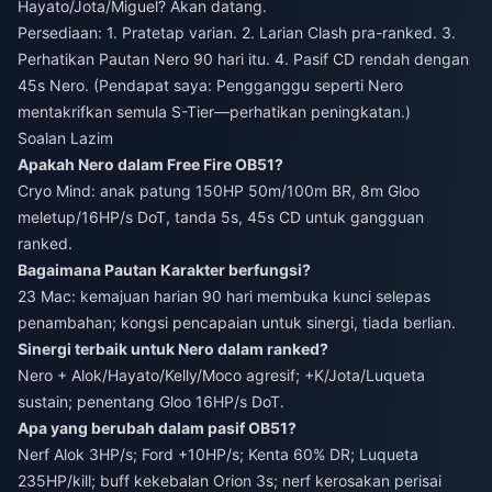
Hayato/Jota/Miguel? Akan datang.
Persediaan: 1. Pratetap varian. 2. Larian Clash pra-ranked. 3.
Perhatikan Pautan Nero 90 hari itu. 4. Pasif CD rendah dengan
45s Nero. (Pendapat saya: Pengganggu seperti Nero
mentakrifkan semula S-Tier—perhatikan peningkatan.)
Soalan Lazim
Apakah Nero dalam Free Fire OB51?
Cryo Mind: anak patung 150HP 50m/100m BR, 8m Gloo
meletup/16HP/s DoT, tanda 5s, 45s CD untuk gangguan
ranked.
Bagaimana Pautan Karakter berfungsi?
23 Mac: kemajuan harian 90 hari membuka kunci selepas
penambahan; kongsi pencapaian untuk sinergi, tiada berlian.
Sinergi terbaik untuk Nero dalam ranked?
Nero + Alok/Hayato/Kelly/Moco agresif; +K/Jota/Luqueta
sustain; penentang Gloo 16HP/s DoT.
Apa yang berubah dalam pasif OB51?
Nerf Alok 3HP/s; Ford +10HP/s; Kenta 60% DR; Luqueta
235HP/kill; buff kekebalan Orion 3s; nerf kerosakan perisai