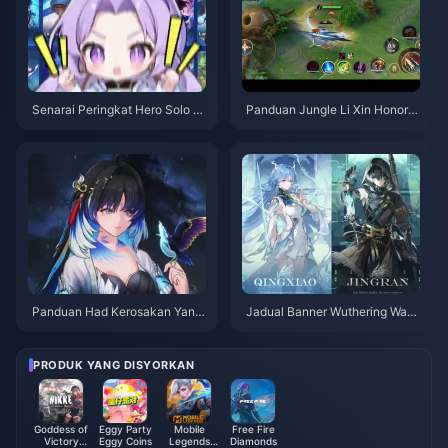
Senarai Peringkat Hero Solo Q
Panduan Jungle Li Xin Honor o
ueue Honor of Kings | Julai 20
f Kings | Julai 2026
26
Panduan Had Kerosakan Yang
Jadual Banner Wuthering Wav
yang Xuanling | Julai 2026
es 3.6 | Julai 2026
PRODUK YANG DISYORKAN
Goddess of
Eggy Party
Mobile
Free Fire
Victory
Eggy Coins
Legends
Diamonds