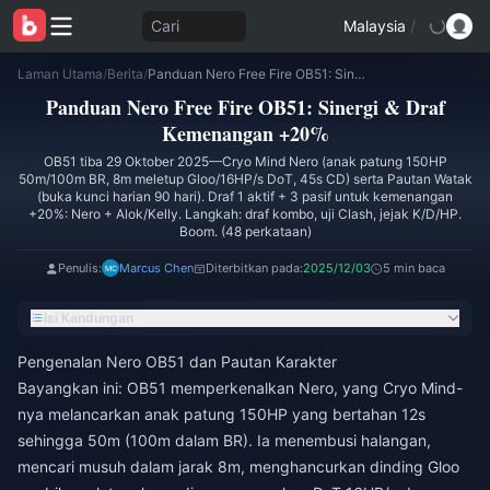
Cari
Malaysia
/
Laman Utama
/
Berita
/
Panduan Nero Free Fire OB51: Sinergi & Draf Kemenangan +20%
Panduan Nero Free Fire OB51: Sinergi & Draf
Kemenangan +20%
OB51 tiba 29 Oktober 2025—Cryo Mind Nero (anak patung 150HP
50m/100m BR, 8m meletup Gloo/16HP/s DoT, 45s CD) serta Pautan Watak
(buka kunci harian 90 hari). Draf 1 aktif + 3 pasif untuk kemenangan
+20%: Nero + Alok/Kelly. Langkah: draf kombo, uji Clash, jejak K/D/HP.
Boom. (48 perkataan)
Penulis:
Marcus Chen
Diterbitkan pada:
2025/12/03
5 min baca
Isi Kandungan
Pengenalan Nero OB51 dan Pautan Karakter
Bayangkan ini: OB51 memperkenalkan Nero, yang Cryo Mind-
nya melancarkan anak patung 150HP yang bertahan 12s
sehingga 50m (100m dalam BR). Ia menembusi halangan,
mencari musuh dalam jarak 8m, menghancurkan dinding Gloo