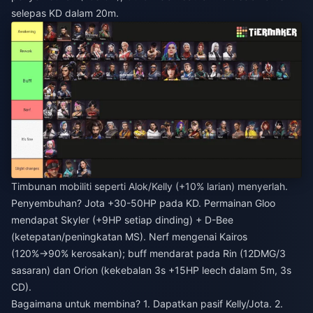
selepas KD dalam 20m.
Timbunan mobiliti seperti Alok/Kelly (+10% larian) menyerlah.
Penyembuhan? Jota +30-50HP pada KD. Permainan Gloo
mendapat Skyler (+9HP setiap dinding) + D-Bee
(ketepatan/peningkatan MS). Nerf mengenai Kairos
(120%→90% kerosakan); buff mendarat pada Rin (12DMG/3
sasaran) dan Orion (kekebalan 3s +15HP leech dalam 5m, 3s
CD).
Bagaimana untuk membina? 1. Dapatkan pasif Kelly/Jota. 2.