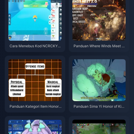
Cara Menebus Kod NCRCKYT
Panduan Where Winds Meet 2.
8EF untuk Dapatkan Eggy Coin
0 Hidden Mountain | Julai 202
s Percuma (Ogos 2026)
6
Panduan Kategori Item Honor o
Panduan Sima Yi Honor of King
f Kings | Julai 2026
s | Julai 2026