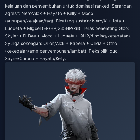
kelajuan dan penyembuhan untuk dominasi ranked. Serangan
agresif: Nero/Alok + Hayato + Kelly + Moco
(aura/pen/kelajuan/tag). Binatang sustain: Nero/K + Jota +
Luqueta + Miguel (EP/HP/235HP/kill). Teras penentang Gloo:
Skyler + D-Bee + Moco + Luqueta (+9HP/dinding/ketepatan).
Syurga sokongan: Orion/Alok + Kapella + Olivia + Otho
(kekebalan/amp penyembuhan/lambat). Fleksibiliti duo:
Xayne/Chrono + Hayato/Kelly.