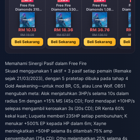
Free Fire
Free Fire
Free Fire
Free F
Diamonds 310
Diamonds 530
Diamonds 1,080
Diamonds 
Diamonds
Diamonds
Diamonds
Diamo
【Middle East
【Middle East
【Middle 
region optional】
region optional】
region opt
RM 10.13
RM 18.36
RM 36.76
RM 73
RM 19.09
RM 67.97
RM 136.10
RM 272
Beli Sekarang
Beli Sekarang
Beli Sekarang
Beli Sek
Memahami Sinergi Pasif dalam Free Fire
Skuad menggunakan 1 aktif + 3 pasif setiap pemain (Remake
sejak 21/03/2023), dengan 5 pratetap dibuka pada tahap 4
Gold Awakening—untuk mod BR, CS, atau Lone Wolf. OB51
mengubah meta: Alok menjatuhkan 3HP/s selama 10s dalam
radius 5m dengan +15% MS (45s CD); Ford mendapat +10HP/s
selepas mengambil kerosakan 3s (20s CD); DR Kenta 60%
kekal kuat; Luqueta memberi 235HP setiap pembunuhan; K
menukar +500% EP kepada HP dalam 6m; Xayne
meningkatkan +50HP selama 8s ditambah 75% amp
penyembuhan (75s CD); Otho melambatkan 25% selama 4s