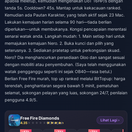
apabila meletup, kemudian mengenakan DoT 16HP/s dengan
tanda 5s. Cooldown? 45s. Mantap untuk kekacauan ranked.
Kemudian ada Pautan Karakter, yang telah aktif sejak 23 Mac.
Lakukan kemajuan harian selama 90 hari—tiada berlian
diperlukan—untuk membukanya. Kongsi pencapaian merentasi
senarai watak anda. Langkah mudah: 1. Main setiap hari untuk
memajukan kemajuan Nero. 2. Buka kunci dan pilih yang
seterusnya. 3. Sediakan pratetap untuk perkongsian skuad.
Nero? Dia menghancurkan persediaan Gloo dan sangat sesuai
dengan mobiliti atau penyembuhan. (Saya telah menggunakan
watak pengganggu seperti ini sejak OB40—rasa betul.)
Berlian Free Fire murah, top up ranked melalui BitTopup: harga
terendah, penghantaran segera bawah 5 minit, pematuhan
selamat, sokongan pelayan yang luas, sokongan 24/7, penilaian
pengguna 4.9/5.
Free Fire Diamonds
Lihat Lagi ›
4.35
613 terjual
-47%
-73%
-73%
-73