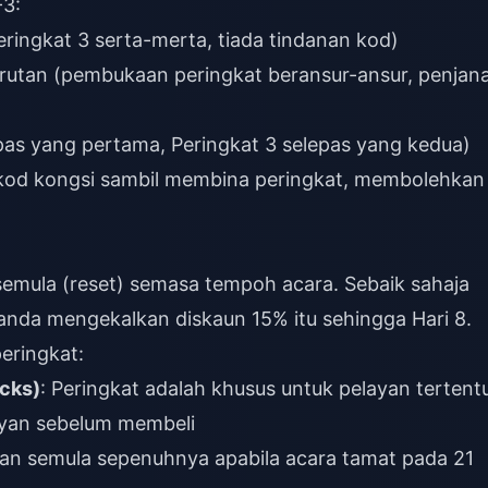
-3:
Peringkat 3 serta-merta, tiada tindanan kod)
urutan (pembukaan peringkat beransur-ansur, penjan
as yang pertama, Peringkat 3 selepas yang kedua)
kod kongsi sambil membina peringkat, membolehkan
semula (reset) semasa tempoh acara. Sebaik sahaja
anda mengekalkan diskaun 15% itu sehingga Hari 8.
eringkat:
ocks)
: Peringkat adalah khusus untuk pelayan tertent
ayan sebelum membeli
pkan semula sepenuhnya apabila acara tamat pada 21