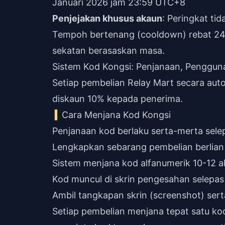
Januari 2026 jam 23:59 UTC+8
Penjejakan khusus akaun
: Peringkat ti
Tempoh bertenang (cooldown) rebat 24 
sekatan berasaskan masa.
Sistem Kod Kongsi: Penjanaan, Penggun
Setiap pembelian Relay Mart secara au
diskaun 10% kepada penerima.
Cara Menjana Kod Kongsi
Penjanaan kod berlaku serta-merta sel
Lengkapkan sebarang pembelian berlian 
Sistem menjana kod alfanumerik 10-12 
Kod muncul di skrin pengesahan selepas
Ambil tangkapan skrin (screenshot) ser
Setiap pembelian menjana tepat satu kod