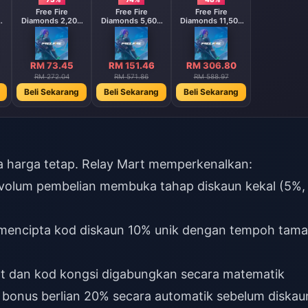
Free Fire
Free Fire
Free Fire
0
Diamonds 2,200
Diamonds 5,600
Diamonds 11,500
Diamonds
Diamonds
Diamonds
【Middle East
】
region optional】
RM 73.45
RM 151.46
RM 306.80
RM 272.04
RM 571.86
RM 588.97
Beli Sekarang
Beli Sekarang
Beli Sekarang
da harga tetap. Relay Mart memperkenalkan:
 volum pembelian membuka tahap diskaun kekal (5%,
i mencipta kod diskaun 10% unik dengan tempoh tama
at dan kod kongsi digabungkan secara matematik
 bonus berlian 20% secara automatik sebelum diskau