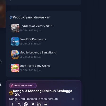
Produk yang disyorkan
Goddess of Victory NIKKE
GLOBAL
662 terjual
Free Fire Diamonds
GLOBAL
887 terjual
Mobile Legends Bang Bang
GLOBAL
566 terjual
0
Eggy Party Eggy Coins
GLOBAL
858 terjual
i
TAWARAN TERHAD
Kongsi & Menang Diskaun Sehingga
10%
Kongsi untuk membuka roda bertuah.