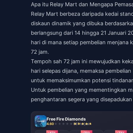
Apa itu Relay Mart dan Mengapa Pemasa
Relay Mart berbeza daripada kedai sta
diskaun dinamik yang dibuka berdasarkan
berlangsung dari 14 hingga 21 Januari 
hari di mana setiap pembelian menjana 
72 jam.
Tempoh sah 72 jam ini mewujudkan keka
hari selepas dijana, memaksa pembelian
untuk memaksimumkan potensi tindanan 
Untuk pembelian yang mementingkan ma
penghantaran segera yang disepadukan 
Free Fire Diamonds
4.60
887 terjual
-47%
-73%
-73%