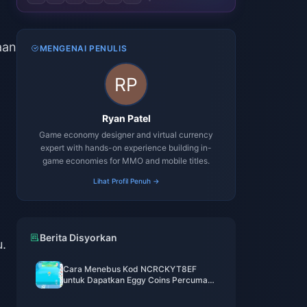
aan
MENGENAI PENULIS
Ryan Patel
Game economy designer and virtual currency
expert with hands-on experience building in-
game economies for MMO and mobile titles.
Lihat Profil Penuh →
Berita Disyorkan
u.
Cara Menebus Kod NCRCKYT8EF
untuk Dapatkan Eggy Coins Percuma
(Ogos 2026)