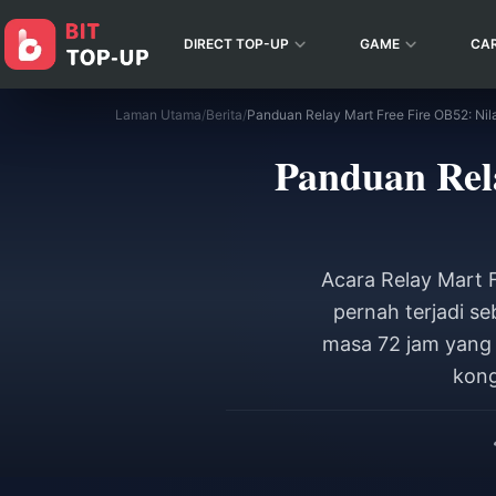
DIRECT TOP-UP
GAME
CA
Laman Utama
/
Berita
/
Panduan Relay Mart Free Fire OB52: Nil
Panduan Rel
Acara Relay Mart F
pernah terjadi se
masa 72 jam yang
kong