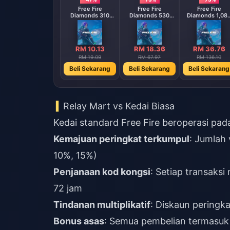
Free Fire
Free Fire
Free Fire
Diamonds 310
Diamonds 530
Diamonds 1,08
Diamonds
Diamonds
Diamonds
【Middle East
【Middle East
region optional】
region optional
RM 10.13
RM 18.36
RM 36.76
RM 19.09
RM 67.97
RM 136.10
Beli Sekarang
Beli Sekarang
Beli Sekarang
Relay Mart vs Kedai Biasa
Kedai standard Free Fire beroperasi pa
Kemajuan peringkat terkumpul
: Jumlah
10%, 15%)
Penjanaan kod kongsi
: Setiap transaks
72 jam
Tindanan multiplikatif
: Diskaun peringk
Bonus asas
: Semua pembelian termasuk