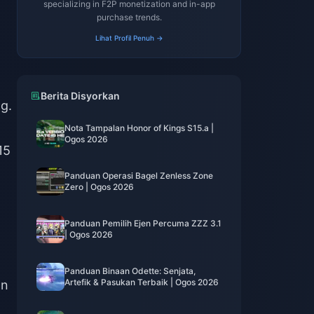
specializing in F2P monetization and in-app
purchase trends.
Lihat Profil Penuh →
Berita Disyorkan
g.
Nota Tampalan Honor of Kings S15.a |
Ogos 2026
15
Panduan Operasi Bagel Zenless Zone
Zero | Ogos 2026
Panduan Pemilih Ejen Percuma ZZZ 3.1
| Ogos 2026
Panduan Binaan Odette: Senjata,
Artefik & Pasukan Terbaik | Ogos 2026
an