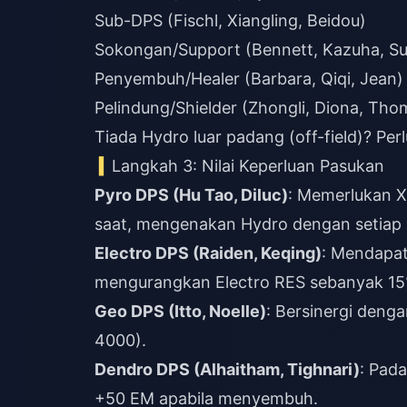
Sub-DPS (Fischl, Xiangling, Beidou)
Sokongan/Support (Bennett, Kazuha, Su
Penyembuh/Healer (Barbara, Qiqi, Jean)
Pelindung/Shielder (Zhongli, Diona, Tho
Tiada Hydro luar padang (off-field)? Per
Langkah 3: Nilai Keperluan Pasukan
Pyro DPS (Hu Tao, Diluc)
: Memerlukan X
saat, mengenakan Hydro dengan setiap 
Electro DPS (Raiden, Keqing)
: Mendapat
mengurangkan Electro RES sebanyak 15
Geo DPS (Itto, Noelle)
: Bersinergi deng
4000).
Dendro DPS (Alhaitham, Tighnari)
: Pad
+50 EM apabila menyembuh.