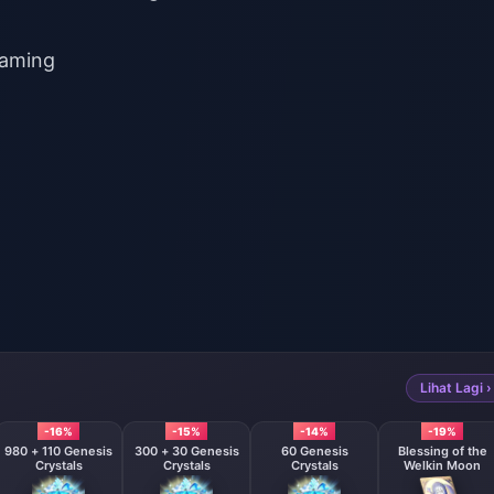
Gaming
Lihat Lagi ›
-16%
-15%
-14%
-19%
980 + 110 Genesis
300 + 30 Genesis
60 Genesis
Blessing of the
Crystals
Crystals
Crystals
Welkin Moon