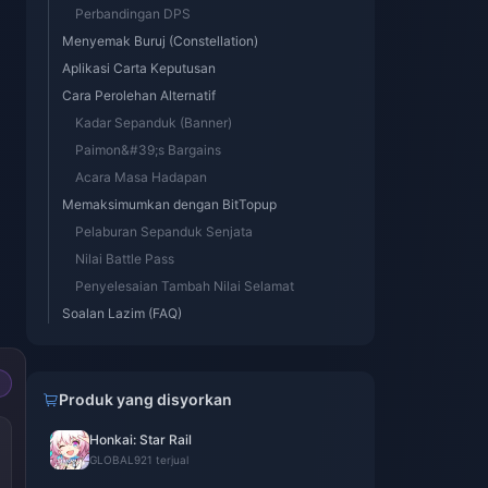
Perbandingan DPS
Menyemak Buruj (Constellation)
Aplikasi Carta Keputusan
Cara Perolehan Alternatif
Kadar Sepanduk (Banner)
Paimon&#39;s Bargains
Acara Masa Hadapan
Memaksimumkan dengan BitTopup
Pelaburan Sepanduk Senjata
Nilai Battle Pass
Penyelesaian Tambah Nilai Selamat
Soalan Lazim (FAQ)
Produk yang disyorkan
Honkai: Star Rail
GLOBAL
921 terjual