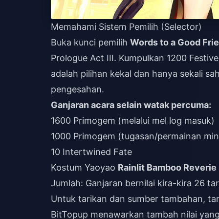
Memahami Sistem Pemilih (Selector)
Buka kunci pemilih
Words to a Good Fri
Prologue Act III. Kumpulkan 1200 Festive
adalah pilihan kekal dan hanya sekali s
pengesahan.
Ganjaran acara selain watak percuma:
1600 Primogem (melalui mel log masuk)
1000 Primogem (tugasan/permainan min
10 Intertwined Fate
Kostum Yaoyao
Rainlit Bamboo Reverie
Jumlah: Ganjaran bernilai kira-kira 26 ta
Untuk tarikan dan sumber tambahan,
ta
BitTopup menawarkan tambah nilai yang