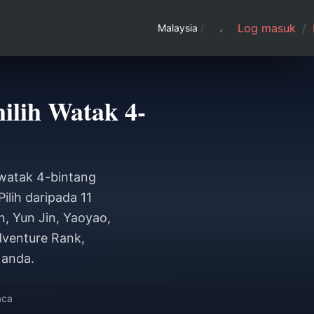
Log masuk
/
Malaysia
/
ilih Watak 4-
 watak 4-bintang
lih daripada 11
n, Yun Jin, Yaoyao,
dventure Rank,
 anda.
aca