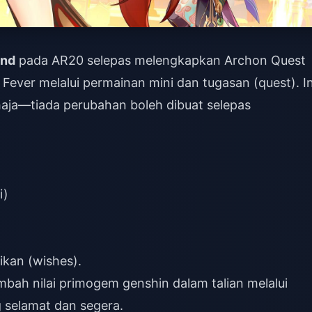
end
pada AR20 selepas melengkapkan Archon Quest
 Fever melalui permainan mini dan tugasan (quest). In
ahaja—tiada perubahan boleh dibuat selepas
i)
rikan (wishes).
mbah nilai primogem genshin dalam talian
melalui
 selamat dan segera.