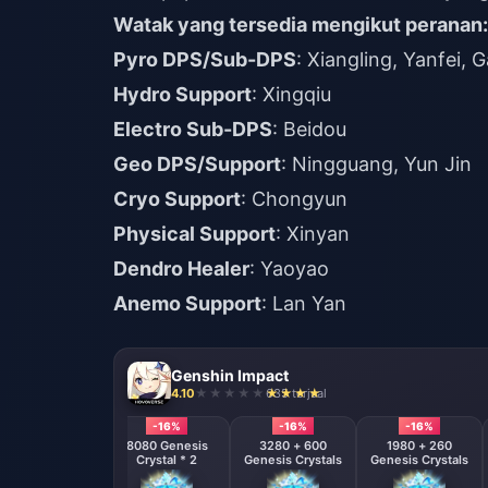
Watak yang tersedia mengikut peranan:
Pyro DPS/Sub-DPS
: Xiangling, Yanfei, 
Hydro Support
: Xingqiu
Electro Sub-DPS
: Beidou
Geo DPS/Support
: Ningguang, Yun Jin
Cryo Support
: Chongyun
Physical Support
: Xinyan
Dendro Healer
: Yaoyao
Anemo Support
: Lan Yan
Genshin Impact
4.10
635 terjual
-16%
-16%
-16%
-16%
8080 Genesis
8080 Genesis
3280 + 600
1980 + 260
Crystal * 4
Crystal * 2
Genesis Crystals
Genesis Crystals