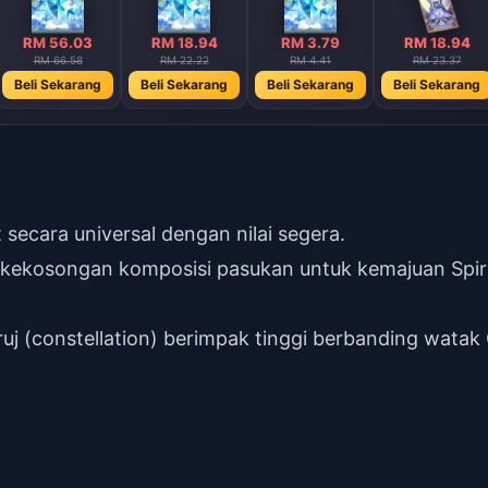
RM 56.03
RM 18.94
RM 3.79
RM 18.94
RM 66.58
RM 22.22
RM 4.41
RM 23.37
Beli Sekarang
Beli Sekarang
Beli Sekarang
Beli Sekarang
 secara universal dengan nilai segera.
si kekosongan komposisi pasukan untuk kemajuan Spir
ruj (constellation) berimpak tinggi berbanding watak