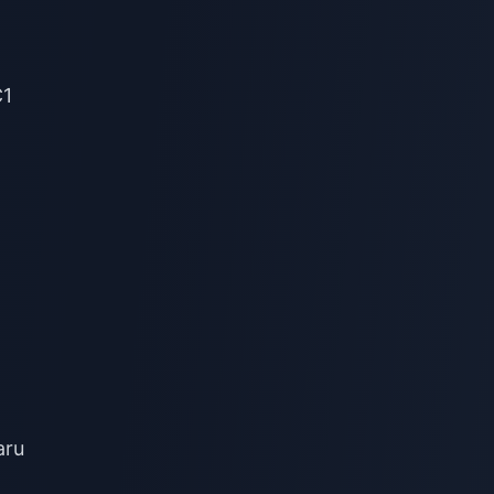
C1
aru