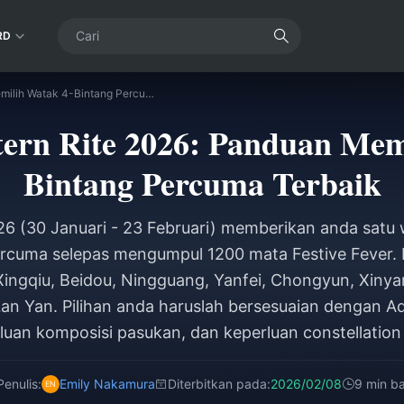
RD
Genshin Lantern Rite 2026: Panduan Memilih Watak 4-Bintang Percuma Terbaik
ern Rite 2026: Panduan Mem
Bintang Percuma Terbaik
26 (30 Januari - 23 Februari) memberikan anda satu
ercuma selepas mengumpul 1200 mata Festive Fever. Pi
Xingqiu, Beidou, Ningguang, Yanfei, Chongyun, Xinya
an Yan. Pilihan anda haruslah bersesuaian dengan A
luan komposisi pasukan, dan keperluan constellation
Penulis:
Emily Nakamura
Diterbitkan pada:
2026/02/08
9 min b