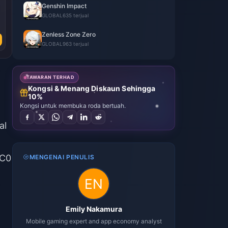
Genshin Impact
GLOBAL
635 terjual
Zenless Zone Zero
GLOBAL
963 terjual
TAWARAN TERHAD
Kongsi & Menang Diskaun Sehingga
10%
Kongsi untuk membuka roda bertuah.
al
 C0
MENGENAI PENULIS
Emily Nakamura
Mobile gaming expert and app economy analyst