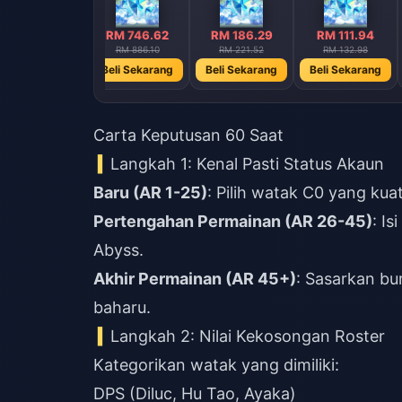
RM 1493.28
RM 746.62
RM 186.29
RM 111.94
RM 1772.20
RM 886.10
RM 221.52
RM 132.98
Beli Sekarang
Beli Sekarang
Beli Sekarang
Beli Sekarang
Carta Keputusan 60 Saat
Langkah 1: Kenal Pasti Status Akaun
Baru (AR 1-25)
: Pilih watak C0 yang kuat
Pertengahan Permainan (AR 26-45)
: I
Abyss.
Akhir Permainan (AR 45+)
: Sasarkan bu
baharu.
Langkah 2: Nilai Kekosongan Roster
Kategorikan watak yang dimiliki:
DPS (Diluc, Hu Tao, Ayaka)