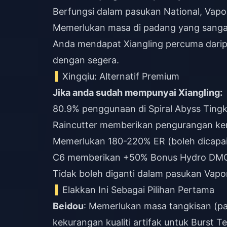
Berfungsi dalam pasukan National, Vapor
Memerlukan masa di padang yang sanga
Anda mendapat Xiangling percuma daripa
dengan segera.
Xingqiu: Alternatif Premium
Jika anda sudah mempunyai Xiangling:
80.9% penggunaan di Spiral Abyss Tingka
Raincutter memberikan pengurangan ker
Memerlukan 180-220% ER (boleh dicapai 
C6 memberikan +50% Bonus Hydro DM
Tidak boleh diganti dalam pasukan Vapo
Elakkan Ini Sebagai Pilihan Pertama
Beidou
: Memerlukan masa tangkisan (pa
kekurangan kualiti artifak untuk Burst T