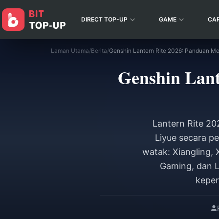
DIRECT TOP-UP
GAME
CA
Laman Utama
/
Berita
/
Genshin Lant
Lantern Rite 20
Liyue secara p
watak: Xiangling, 
Gaming, dan L
keper