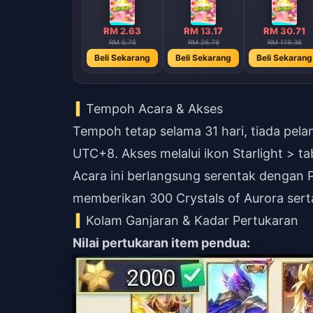
RM 2.63
RM 13.17
RM 30.71
RM 5.76
RM 26.76
RM 119.36
Beli Sekarang
Beli Sekarang
Beli Sekarang
Tempoh Acara & Akses
Tempoh tetap selama 31 hari, tiada pela
UTC+8. Akses melalui ikon Starlight > ta
Acara ini berlangsung serentak dengan 
memberikan 300 Crystals of Aurora serta
Kolam Ganjaran & Kadar Pertukaran
Nilai pertukaran item pendua: