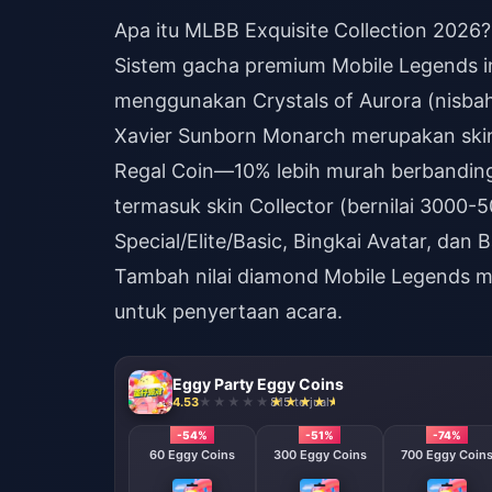
Apa itu MLBB Exquisite Collection 2026?
Sistem gacha premium Mobile Legends ini
menggunakan Crystals of Aurora (nisbah
Xavier Sunborn Monarch merupakan ski
Regal Coin—10% lebih murah berbanding 
termasuk skin Collector (bernilai 3000-5
Special/Elite/Basic, Bingkai Avatar, dan 
Tambah nilai diamond Mobile Legends
me
untuk penyertaan acara.
Eggy Party Eggy Coins
4.53
815 terjual
-54%
-51%
-74%
60 Eggy Coins
300 Eggy Coins
700 Eggy Coin