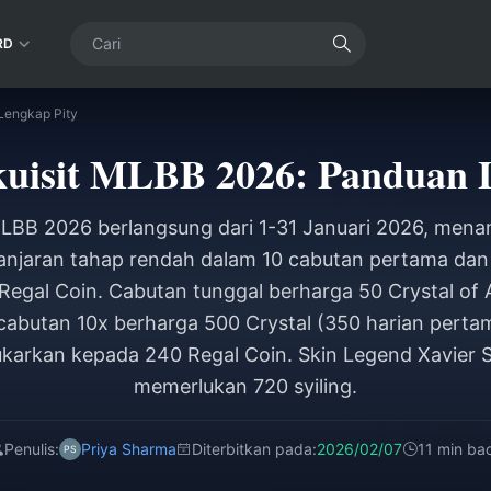
RD
Lengkap Pity
kuisit MLBB 2026: Panduan 
 MLBB 2026 berlangsung dari 1-31 Januari 2026, menam
njaran tahap rendah dalam 10 cabutan pertama da
egal Coin. Cabutan tunggal berharga 50 Crystal of 
cabutan 10x berharga 500 Crystal (350 harian pertam
ukarkan kepada 240 Regal Coin. Skin Legend Xavier
memerlukan 720 syiling.
Penulis:
Priya Sharma
Diterbitkan pada:
2026/02/07
11 min ba