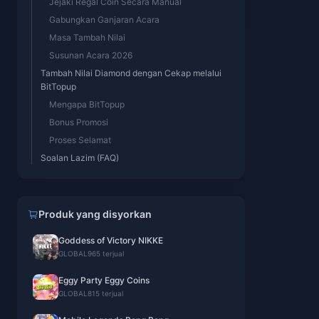
Jejaki Regal Coin Secara Manual
Gabungkan Ganjaran Acara
Masa Tambah Nilai
Susunan Acara 2026
Tambah Nilai Diamond dengan Cekap melalui
BitTopup
Mengapa BitTopup
Bonus Promosi
Proses Selamat
Soalan Lazim (FAQ)
Produk yang disyorkan
Goddess of Victory NIKKE
GLOBAL
965 terjual
Eggy Party Eggy Coins
GLOBAL
815 terjual