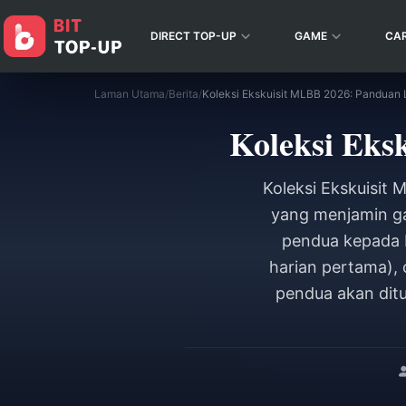
DIRECT TOP-UP
GAME
CA
Laman Utama
/
Berita
/
Koleksi Ekskuisit MLBB 2026: Panduan 
Koleksi Eks
Koleksi Ekskuisit
yang menjamin ga
pendua kepada R
harian pertama), 
pendua akan dit