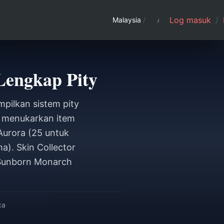
Log masuk
/
Malaysia
/
Lengkap Pity
pilkan sistem pity
n menukarkan item
Aurora (25 untuk
a). Skin Collector
 Sunborn Monarch
ca