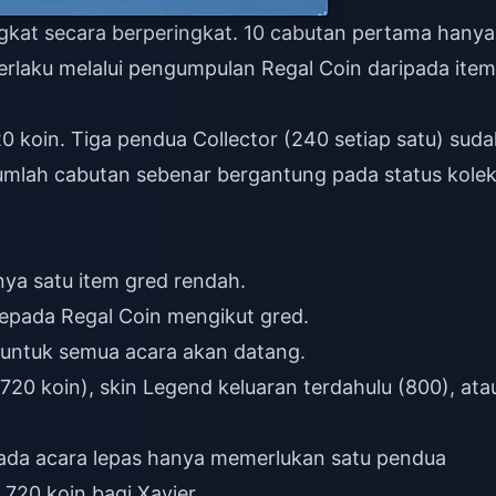
ngkat secara berperingkat. 10 cabutan pertama hanya
rlaku melalui pengumpulan Regal Coin daripada item
koin. Tiga pendua Collector (240 setiap satu) suda
lah cabutan sebenar bergantung pada status kolek
nya satu item gred rendah.
kepada Regal Coin mengikut gred.
 untuk semua acara akan datang.
720 koin), skin Legend keluaran terdahulu (800), ata
ada acara lepas hanya memerlukan satu pendua
720 koin bagi Xavier.