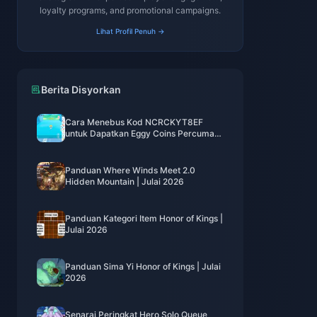
loyalty programs, and promotional campaigns.
Lihat Profil Penuh →
Berita Disyorkan
Cara Menebus Kod NCRCKYT8EF
untuk Dapatkan Eggy Coins Percuma
(Ogos 2026)
Panduan Where Winds Meet 2.0
Hidden Mountain | Julai 2026
Panduan Kategori Item Honor of Kings |
Julai 2026
Panduan Sima Yi Honor of Kings | Julai
2026
Senarai Peringkat Hero Solo Queue