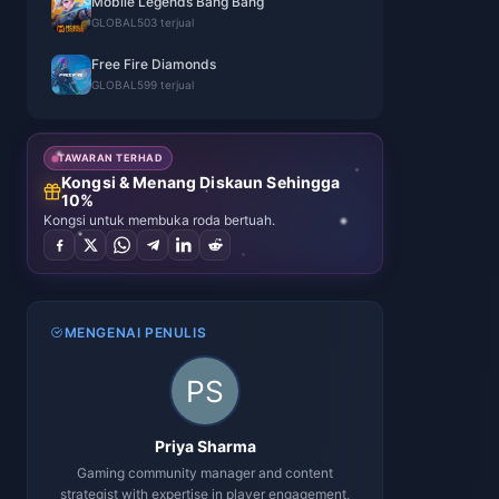
Mobile Legends Bang Bang
GLOBAL
503 terjual
Free Fire Diamonds
GLOBAL
599 terjual
TAWARAN TERHAD
Kongsi & Menang Diskaun Sehingga
10%
Kongsi untuk membuka roda bertuah.
MENGENAI PENULIS
Priya Sharma
Gaming community manager and content
strategist with expertise in player engagement,