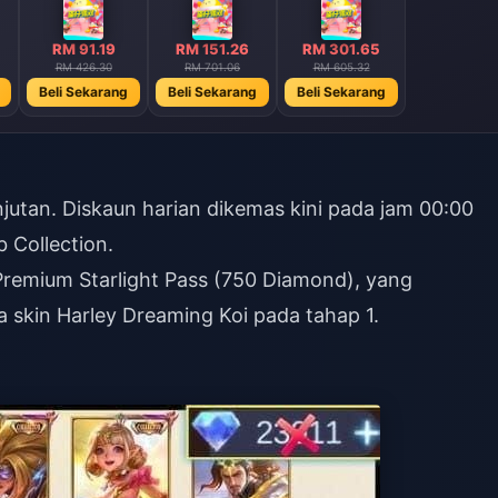
RM 91.19
RM 151.26
RM 301.65
RM 426.30
RM 701.06
RM 605.32
Beli Sekarang
Beli Sekarang
Beli Sekarang
njutan. Diskaun harian dikemas kini pada jam 00:00
b Collection.
Premium Starlight Pass (750 Diamond), yang
 skin Harley Dreaming Koi pada tahap 1.