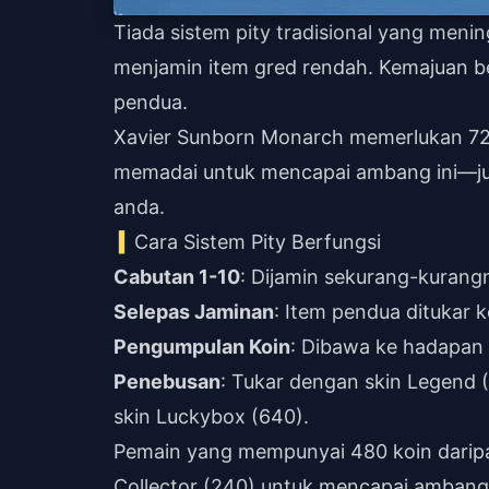
Tiada sistem pity tradisional yang meni
menjamin item gred rendah. Kemajuan be
pendua.
Xavier Sunborn Monarch memerlukan 720 
memadai untuk mencapai ambang ini—jum
anda.
Cara Sistem Pity Berfungsi
Cabutan 1-10
: Dijamin sekurang-kurang
Selepas Jaminan
: Item pendua ditukar 
Pengumpulan Koin
: Dibawa ke hadapan
Penebusan
: Tukar dengan skin Legend (
skin Luckybox (640).
Pemain yang mempunyai 480 koin darip
Collector (240) untuk mencapai ambang 