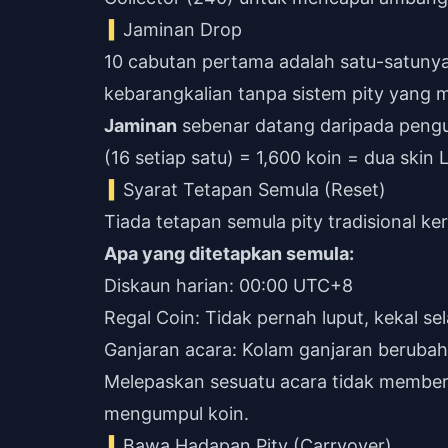
Jaminan Drop
10 cabutan pertama adalah satu-satunya 
kebarangkalian tanpa sistem pity yang 
Jaminan
sebenar datang daripada pengu
(16 setiap satu) = 1,600 koin = dua skin
Syarat Tetapan Semula (Reset)
Tiada tetapan semula pity tradisional ke
Apa yang ditetapkan semula:
Diskaun harian: 00:00 UTC+8
Regal Coin: Tidak pernah luput, kekal s
Ganjaran acara: Kolam ganjaran berubah 
Melepaskan sesuatu acara tidak member
mengumpul koin.
Bawa Hadapan Pity (Carryover)