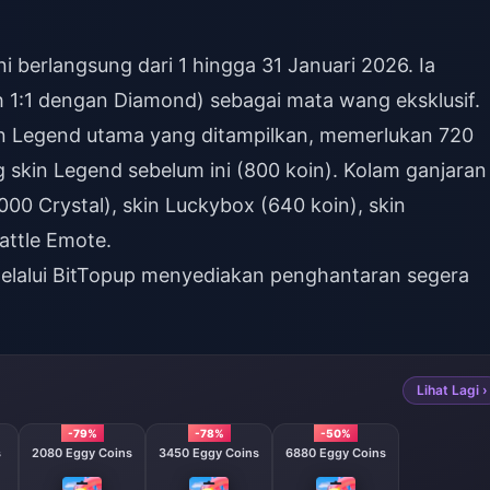
 berlangsung dari 1 hingga 31 Januari 2026. Ia
 1:1 dengan Diamond) sebagai mata wang eksklusif.
n Legend utama yang ditampilkan, memerlukan 720
skin Legend sebelum ini (800 koin). Kolam ganjaran
000 Crystal), skin Luckybox (640 koin), skin
Battle Emote.
lalui BitTopup menyediakan penghantaran segera
Lihat Lagi ›
-79%
-78%
-50%
s
2080 Eggy Coins
3450 Eggy Coins
6880 Eggy Coins