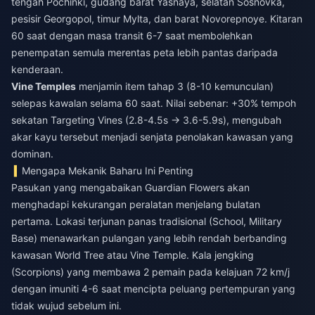
tengah Pochinki, gudang barat Yasnaya, selatan Sosnovka,
pesisir Georgopol, timur Mylta, dan barat Novorepnoye. Kitaran
60 saat dengan masa transit 6-7 saat membolehkan
penempatan semula merentas peta lebih pantas daripada
kenderaan.
Vine Temples
menjamin item tahap 3 (8-10 kemunculan)
selepas kawalan selama 60 saat. Nilai sebenar: +30% tempoh
sekatan Targeting Vines (2.8-4.5s → 3.6-5.9s), mengubah
akar kayu tersebut menjadi senjata penolakan kawasan yang
dominan.
Mengapa Mekanik Baharu Ini Penting
Pasukan yang mengabaikan Guardian Flowers akan
menghadapi kekurangan peralatan menjelang bulatan
pertama. Lokasi terjunan panas tradisional (School, Military
Base) menawarkan pulangan yang lebih rendah berbanding
kawasan World Tree atau Vine Temple. Kala jengking
(Scorpions) yang membawa 2 pemain pada kelajuan 72 km/j
dengan imuniti 4-6 saat mencipta peluang pertempuran yang
tidak wujud sebelum ini.