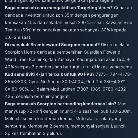
kitaran gelung 60 saat untuk pergerakan peta segera.
Bagaimanakah cara mengaktifkan Targeting Vines?
Gunakan
daripada inventori untuk zon 35m dengan pengurangan
kerosakan 40% dan sekatan musuh 2.8-4.5 saat. Kawalan Vine
Temple (60s) meningkatkan sekatan sebanyak 30% kepada
3.6-5.9 saat.
Di manakah Bramblewood Scorpion muncul?
Diseru melalui
Scorpion Horns daripada pembersihan Guardian Flower di
World Tree, Pochinki, dan Yasnaya. Kadar jatuhan asas 15% →
40% selepas 3 pembersihan berturut-turut di lokasi yang sama.
Kod sensitiviti 4-jari terbaik untuk 90 FPS?
7275-1794-4178-
8556-303. Gyro: No Scope 300-400%, Red Dot 280-400%,
8x 80-90%. Uji dalam Mod Latihan (7307-1085-6780-4282-
435) sebelum bermain pangkat.
Bagaimanakah Scorpion berbanding kenderaan lain?
Mod
menyusup 72 km/j dengan imuniti 4-6 saat meliputi 100-200m.
Melebihi semua kenderaan kecuali Motosikal di jalan yang
sempurna. Membawa 2 pemain, mempunyai senjata Launch
Spikes (tembakan 3 peluru).