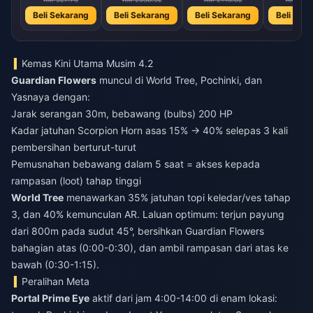
Beli Sekarang
Beli Sekarang
Beli Sekarang
Beli Sek
Kemas Kini Utama Musim 4.2
Guardian Flowers
muncul di World Tree, Pochinki, dan
Yasnaya dengan:
Jarak serangan 30m, bebawang (bulbs) 200 HP
Kadar jatuhan Scorpion Horn asas 15% → 40% selepas 3 kali
pembersihan berturut-turut
Pemusnahan bebawang dalam 5 saat = akses kepada
rampasan (loot) tahap tinggi
World Tree
menawarkan 35% jatuhan topi keledar/ves tahap
3, dan 40% kemunculan AR. Laluan optimum: terjun payung
dari 800m pada sudut 45°, bersihkan Guardian Flowers
bahagian atas (0:00-0:30), dan ambil rampasan dari atas ke
bawah (0:30-1:15).
Peralihan Meta
Portal Prime Eye
aktif dari jam 4:00-14:00 di enam lokasi: