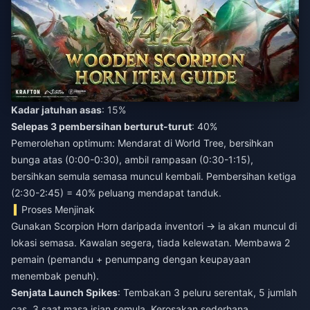
Kadar jatuhan asas
: 15%
Selepas 3 pembersihan berturut-turut
: 40%
Pemerolehan optimum: Mendarat di World Tree, bersihkan
bunga atas (0:00-0:30), ambil rampasan (0:30-1:15),
bersihkan semula semasa muncul kembali. Pembersihan ketiga
(2:30-2:45) = 40% peluang mendapat tanduk.
Proses Menjinak
Gunakan Scorpion Horn daripada inventori → ia akan muncul di
lokasi semasa. Kawalan segera, tiada kelewatan. Membawa 2
pemain (pemandu + penumpang dengan keupayaan
menembak penuh).
Senjata Launch Spikes
: Tembakan 3 peluru serentak, 5 jumlah
cas, 3 saat masa isian semula. Kerosakan sederhana,