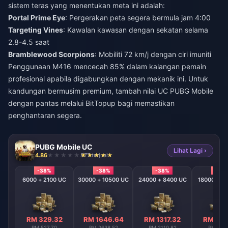
sistem teras yang menentukan meta ini adalah:
Portal Prime Eye
: Pergerakan peta segera bermula jam 4:00
Targeting Vines
: Kawalan kawasan dengan sekatan selama
2.8-4.5 saat
Bramblewood Scorpions
: Mobiliti 72 km/j dengan ciri imuniti
Penggunaan M416 mencecah 85% dalam kalangan pemain
profesional apabila digabungkan dengan mekanik ini. Untuk
kandungan bermusim premium,
tambah nilai UC PUBG Mobile
dengan pantas
melalui BitTopup bagi memastikan
penghantaran segera.
PUBG Mobile UC
Lihat Lagi ›
4.86
877 terjual
-38%
-38%
-38%
-38
6000 + 2100 UC
30000 + 10500 UC
24000 + 8400 UC
18000 + 6
RM 329.32
RM 1646.64
RM 1317.32
RM 988
RM 527.70
RM 2638.52
RM 2110.82
RM 1583