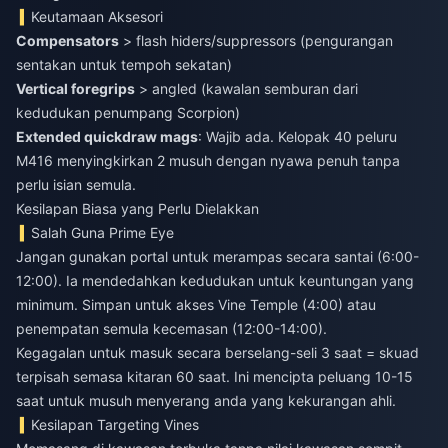
Keutamaan Aksesori
Compensators
> flash hiders/suppressors (pengurangan
sentakan untuk tempoh sekatan)
Vertical foregrips
> angled (kawalan semburan dari
kedudukan penumpang Scorpion)
Extended quickdraw mags
: Wajib ada. Kelopak 40 peluru
M416 menyingkirkan 2 musuh dengan nyawa penuh tanpa
perlu isian semula.
Kesilapan Biasa yang Perlu Dielakkan
Salah Guna Prime Eye
Jangan gunakan portal untuk merampas secara santai (6:00-
12:00). Ia mendedahkan kedudukan untuk keuntungan yang
minimum. Simpan untuk akses Vine Temple (4:00) atau
penempatan semula kecemasan (12:00-14:00).
Kegagalan untuk masuk secara berselang-seli 3 saat = skuad
terpisah semasa kitaran 60 saat. Ini mencipta peluang 10-15
saat untuk musuh menyerang anda yang kekurangan ahli.
Kesilapan Targeting Vines