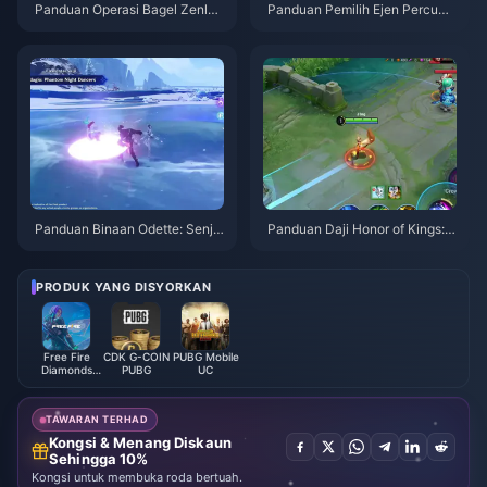
Panduan Operasi Bagel Zenles
Panduan Pemilih Ejen Percuma
s Zone Zero | Ogos 2026
ZZZ 3.1 | Ogos 2026
Panduan Binaan Odette: Senja
Panduan Daji Honor of Kings: 1
ta, Artefik & Pasukan Terbaik |
0 Tip Teratas | Ogos 2026
Ogos 2026
PRODUK YANG DISYORKAN
Free Fire
CDK G-COIN
PUBG Mobile
Diamonds
PUBG
UC
(LATAM)
TAWARAN TERHAD
Kongsi & Menang Diskaun
Sehingga 10%
Kongsi untuk membuka roda bertuah.