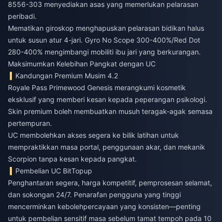
8556-303 menyediakan asas yang memerlukan pelarasan
peribadi.
Mematikan giroskop menghapuskan pelarasan bidikan halus
untuk susun atur 4-jari. Gyro No Scope 300-400%/Red Dot
280-400% mengimbangi mobiliti ibu jari yang berkurangan.
Maksimumkan Kelebihan Pangkat dengan UC
Kandungan Premium Musim 4.2
Royale Pass Primewood Genesis merangkumi kosmetik
eksklusif yang memberi kesan kepada peperangan psikologi.
Skin premium boleh membuatkan musuh teragak-agak semasa
pertempuran.
UC membolehkan akses segera ke bilik latihan untuk
mempraktikkan masa portal, penggunaan akar, dan mekanik
Scorpion tanpa kesan kepada pangkat.
Pembelian UC BitTopup
Penghantaran segera, harga kompetitif, pemprosesan selamat,
dan sokongan 24/7. Penarafan pengguna yang tinggi
mencerminkan kebolehpercayaan yang konsisten—penting
untuk pembelian sensitif masa sebelum tamat tempoh pada 10