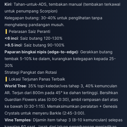
Kiri
: Tahan-untuk-ADS, tembakan manual (tembakan terkawal
untuk penumpang Scorpion)
Kelegapan butang: 30-40% untuk penglihatan tanpa
menghalang pandangan musuh.
Pelarasan Saiz Peranti
<6 inci
: Saiz butang 120-130%
>6.5 inci
: Saiz butang 90-100%
Paparan bingkai nipis (edge-to-edge)
: Gerakkan butang
tembak 5-10% ke dalam, kurangkan kelegapan kepada 25-
30%
Strategi Pangkat dan Rotasi
Lokasi Terjunan Panas Terbaik
World Tree
: 35% topi keledar/ves tahap 3, 40% kemunculan
AR. Terjun dari 800m pada 45° ke dahan tertinggi. Bersihkan
Guardian Flowers atas (0:00-0:30), ambil rampasan dari atas
ke bawah (0:30-1:15). Memaksimumkan peralatan + Genesis
Crystals untuk menyeru Barkle (2:45-3:00).
Vine Temples
: Dijamin item tahap 3 (8-10 kemunculan) selepas
kawalan 60 saat. Jarak dari laluan penerbangan menjadikan