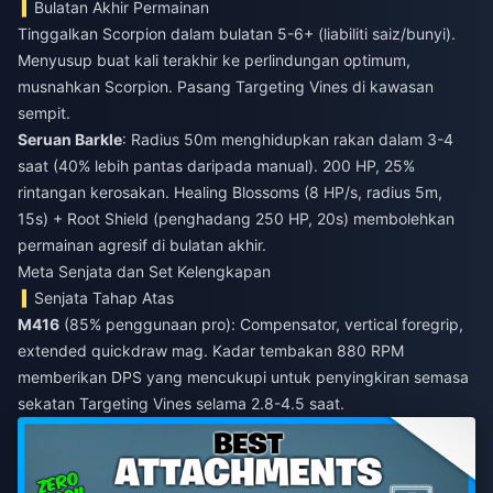
Bulatan Akhir Permainan
Tinggalkan Scorpion dalam bulatan 5-6+ (liabiliti saiz/bunyi).
Menyusup buat kali terakhir ke perlindungan optimum,
musnahkan Scorpion. Pasang Targeting Vines di kawasan
sempit.
Seruan Barkle
: Radius 50m menghidupkan rakan dalam 3-4
saat (40% lebih pantas daripada manual). 200 HP, 25%
rintangan kerosakan. Healing Blossoms (8 HP/s, radius 5m,
15s) + Root Shield (penghadang 250 HP, 20s) membolehkan
permainan agresif di bulatan akhir.
Meta Senjata dan Set Kelengkapan
Senjata Tahap Atas
M416
(85% penggunaan pro): Compensator, vertical foregrip,
extended quickdraw mag. Kadar tembakan 880 RPM
memberikan DPS yang mencukupi untuk penyingkiran semasa
sekatan Targeting Vines selama 2.8-4.5 saat.