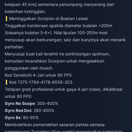
kelajuan 40 km/j sementara penumpang menyerang dari
kelebihan ketinggian.
Meninggalkan Scorpion di Bulatan Lewat
Tinggalkan kenderaan apabila diameter bulatan <200m
(biasanya bulatan 5-6+). Nilai liputan 100-200m mod
menyusup akan berkurangan; saiz dan bunyinya akan menarik
perhatian.
Menyusup buat kali terakhir ke perlindungan optimum,
kemudian musnahkan Scorpion untuk mengelakkan
penggunaan oleh musuh.
Kod Sensitiviti 4-Jari untuk 90 FPS
Kod 7275-1794-4178-8556-303
Tetapan gred profesional untuk gaya 4-jari (claw), dikalibrasi
untuk 90 FPS:
Gyro No Scope
: 300-400%
Gyro Red Dot
: 280-400%
Gyro 8x
: 80-90%
Membolehkan pemerolehan sasaran pantas semasa
pertempuran Targeting Vines sambil mengekalkan ketepatan