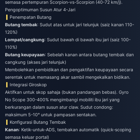
semasa pertempuran Scorpion-vs-Scorpion (40-72 km/j).
Pengoptimuman Susun Atur 4-Jari
Penempatan Butang
Butang tembak
: Sudut atas untuk jari telunjuk (saiz kanan 110-
120%)
Lompat/cangkung
: Sudut bawah di bawah ibu jari (saiz 100-
110%)
Butang keupayaan
: Sebelah kanan antara butang tembak dan
cangkung (akses jari telunjuk)
Membolehkan pembidikan dan pengaktifan keupayaan secara
serentak untuk memasang akar sambil mengekalkan bidikan.
Integrasi Giroskop
Aktifkan untuk skop sahaja (bukan pandangan bebas). Gyro
No Scope 300-400% mengimbangi mobiliti ibu jari yang
berkurangan dalam susun atur claw. Sudut condong:
maksimum 5-10° untuk pampasan sentakan.
Konfigurasi Butang Tembak
Kanan
: Ketik-untuk-ADS, tembakan automatik (quick-scoping
semasa keluar portal)