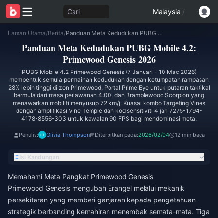
Cari
Malaysia
/
Laman Utama
/
Berita
/
Panduan Meta Kedudukan PUBG Mobile 4.2: Primewood Genesis 2026
Panduan Meta Kedudukan PUBG Mobile 4.2:
Primewood Genesis 2026
PUBG Mobile 4.2 Primewood Genesis (7 Januari - 10 Mac 2026)
membentuk semula permainan kedudukan dengan ketumpatan rampasan
28% lebih tinggi di zon Primewood, Portal Prime Eye untuk putaran taktikal
bermula dari masa perlawanan 4:00, dan Bramblewood Scorpion yang
menawarkan mobiliti menyusup 72 km/j. Kuasai kombo Targeting Vines
dengan amplifikasi Vine Temple dan kod sensitiviti 4 jari 7275-1794-
4178-8556-303 untuk kawalan 90 FPS bagi mendominasi meta.
Penulis:
Olivia Thompson
Diterbitkan pada:
2026/02/04
12 min baca
Isi Kandungan
Memahami Meta Pangkat Primewood Genesis
Primewood Genesis mengubah Erangel melalui mekanik
persekitaran yang memberi ganjaran kepada pengetahuan
strategik berbanding kemahiran menembak semata-mata. Tiga