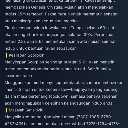
Memasang di kawasan terbuka tanpa nilai kawasan sempit
membazirkan Genesis Crystals. Musuh akan mengelakkan
radius 35m tersebut. Paksa musuh untuk merempuh sekatan
atau meninggalkan kedudukan mereka.
Tidak mengamankan kawalan Vine Temple selama 60 saat
akan mengorbankan rangsangan sekatan 30%. Perbezaan
antara 2.8s dan 3.6s menentukan sama ada musuh sempat
hidup untuk bantuan rakan sepasukan.
Kesilapan Scorpion
Menyimpan Scorpion sehingga bulatan 5-6+ akan menarik
tumpuan tembakan daripada semua skuad. Saiz/bunyi =
sasaran utama.
Menggunakan mod menyusup untuk rotasi santai membazirkan
imuniti. Simpan untuk kecemasan—keupayaan yang sedang
dalam masa bertenang (cooldown) semasa bahaya sebenar
akan menghapuskan kelebihan kelangsungan hidup anda.
Masalah Sensitiviti
Menyalin kod tanpa ujian Mod Latihan (7307-1085-6780-
4282-435) akan menurunkan prestasi. Kod 7275-1794-4178-