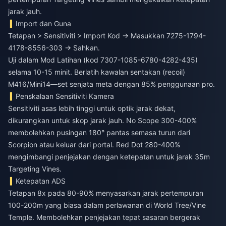
jarak jauh.
Import dan Guna
Tetapan > Sensitiviti > Import Kod → Masukkan 7275-1794-
4178-8556-303 → Sahkan.
Uji dalam Mod Latihan (kod 7307-1085-6780-4282-435)
selama 10-15 minit. Berlatih kawalan sentakan (recoil)
M416/Mini14—set senjata meta dengan 85% penggunaan pro.
Penskalaan Sensitiviti Kamera
Sensitiviti asas lebih tinggi untuk optik jarak dekat,
dikurangkan untuk skop jarak jauh. No Scope 300-400%
membolehkan pusingan 180° pantas semasa turun dari
Scorpion atau keluar dari portal. Red Dot 280-400%
mengimbangi penjejakan dengan ketepatan untuk jarak 35m
Targeting Vines.
Ketepatan ADS
Tetapan 8x pada 80-90% menyasarkan jarak pertempuran
100-200m yang biasa dalam perlawanan di World Tree/Vine
Temple. Membolehkan penjejakan tepat sasaran bergerak