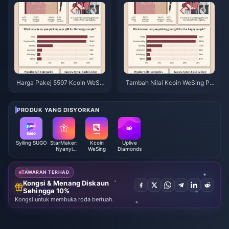
ipada Rasmi?
Harga Pakej 5597 Kcoin WeSin
Tambah Nilai Kcoin WeSing Pal
g Selepas Kenaikan 5.5%: Anal
ing Murah Selepas Kenaikan H
isis Sebenar v8.2 (2026)
arga 5.5% 2026: Pengiraan Se
benar, Saluran Teruji, Keputusa
PRODUK YANG DISYORKAN
n
Syiling SUGO
StarMaker:
Kcoin
Uplive
Nyanyi
WeSing
Diamonds
Karaoke
Coins
TAWARAN TERHAD
Kongsi & Menang Diskaun
Sehingga 10%
Kongsi untuk membuka roda bertuah.