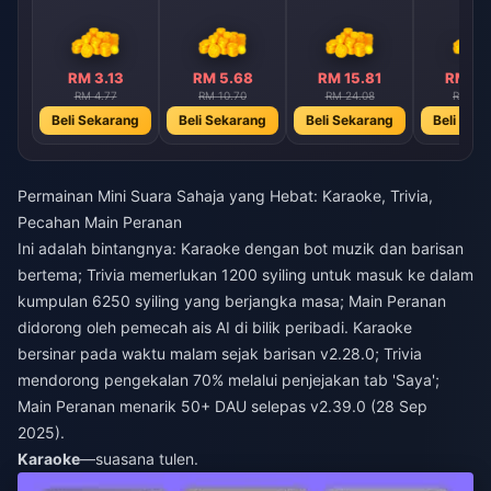
RM 3.13
RM 5.68
RM 15.81
RM 29
RM 4.77
RM 10.70
RM 24.08
RM 48.
Beli Sekarang
Beli Sekarang
Beli Sekarang
Beli Sek
Permainan Mini Suara Sahaja yang Hebat: Karaoke, Trivia,
Pecahan Main Peranan
Ini adalah bintangnya: Karaoke dengan bot muzik dan barisan
bertema; Trivia memerlukan 1200 syiling untuk masuk ke dalam
kumpulan 6250 syiling yang berjangka masa; Main Peranan
didorong oleh pemecah ais AI di bilik peribadi. Karaoke
bersinar pada waktu malam sejak barisan v2.28.0; Trivia
mendorong pengekalan 70% melalui penjejakan tab 'Saya';
Main Peranan menarik 50+ DAU selepas v2.39.0 (28 Sep
2025).
Karaoke
—suasana tulen.