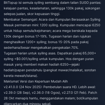
BitTopup
isi semula syiling sembang dalam talian SUGO pantas
:
kelajuan pantas, keselamatan, sehingga 130k pakej, sokongan
selepas jualan, skor kepuasan tinggi.
Membakar Semangat: Acara dan Kumpulan Berasaskan Syiling
Masuk permainan mini: 1200 syiling. Kumpulan mencapai 6250
untuk hidup semula/kejohanan; acara mega berskala kepada
130k dengan bonus 17-19%. Tugasan harian dan rujukan
menghasilkan 1200+ syiling; bonus 15-20% pada pakej
sederhana/besar mengekalkan pengekalan 70%.
Tugasan harian untuk syiling asas. Dapatkan pakej 65,000+
syiling <$0.001/syiling untuk kumpulan. Hos dengan yuran
masuk yang memberi makan hadiah 6250—jejaki
hadiah/papan pendahulu (pangkat mawar/malaikat, sorotan
kereta mewah/istana).
Maklumat Versi dan Keperluan Mudah Alih
v2.41.0.0 (24 Nov 2025): Pembetulan suara HD. Lebih awal:
v2.39.0 (28 Sep), v2.36.0 (18 Ogos), v2.27.0 (21 Feb). Patch
28 Okt menapis hantu, menggandakan malam; bot/kumpulan
dilancarkan dua minggu sekali.