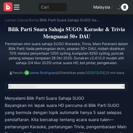
Cari
Malaysia
/
Laman Utama
/
Berita
/
Bilik Parti Suara Sahaja SUGO: Karaoke & Trivia Menguasai 50+ DAU
Bilik Parti Suara Sahaja SUGO: Karaoke & Trivia
Menguasai 50+ DAU
Permainan mini suara sahaja SUGO (Karaoke, Trivia, Main Peranan) dalam
Bilik Parti: tiada perkongsian skrin, sasaran 50+ DAU, nisbah disahkan
70% melalui penyertaan 1200 syiling, kumpulan 6250 syiling, puncak
petang selepas tampalan 28 Okt 2025. Gunakan v2.41.0.0 mudah alih
sahaja (24 Nov 2025) untuk suara HD, bot pintar, pengekalan.
Penulis:
James Rodriguez
Diterbitkan pada:
2025/12/03
5 min baca
Isi Kandungan
Menyelami Bilik Parti Suara Sahaja SUGO
Bayangkan ini: lepak suara HD percuma di Bilik Parti SUGO
yang bermula dengan topik automatik hanya 5 saat selepas
pendaftaran. Kita bercakap tentang acara suara tulen—
pertarungan Karaoke, pertarungan Trivia, pengembaraan Main