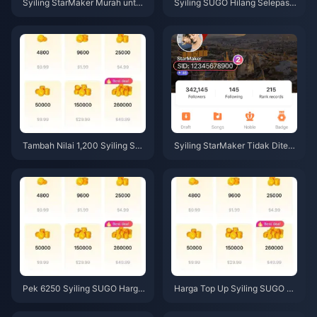
Syiling StarMaker Murah untuk
Syiling SUGO Hilang Selepas T
Ujibakat SupernovaX 2026 (Di
ambah Nilai? Atasinya & Elakk
skaun 12-23%)
an Sekatan pada 2026
Tambah Nilai 1,200 Syiling SU
Syiling StarMaker Tidak Diteri
GO pada Harga Reseller $0.75
ma Selepas Pembayaran? Pan
(Semakan Harga Jun 2026)
duan Pembaikan & Pemulihan
Jun 2026
Pek 6250 Syiling SUGO Harga
Harga Top Up Syiling SUGO Ju
Penjual Semula $3.77: Berbalo
n 2026: Adakah Penjual Semul
i Ke? (Jun 2026)
a Sebenarnya Lebih Murah Dar