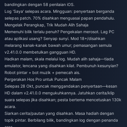
bandingkan dengan 58 penilaian iOS.
Log 'Saya' selepas acara. Mingguan: penyertaan berganda
selepas patch. 70% disahkan menguasai papan pendahulu.
Mengelak Perangkap, Trik Mudah Alih Sahaja
Memenuhi bilik terlalu penuh? Pengekalan merosot. Lag PC
atau aplikasi usang? Senyap sunyi. Mod 18+/disahkan
melarang kanak-kanak bawah umur; pemasangan semula
v2.41.0.0 membetulkan gangguan HD.
Hadkan malam, skala melalui log. Mudah alih sahaja—tiada
emulator, lencana yang disahkan kilat. Pembunuh kesunyian?
Robot pintar + bot muzik + pemecah ais.
Pergerakan Hos Pro untuk Puncak Malam
Selepas 28 Okt, puncak menggandakan penyertaan—kesan
HD dalam v2.41.0.0 mengukuhkannya. Jatuhkan cerita/klip
suara selepas jika disahkan; pesta bertema mencetuskan 130k
acara.
Siarkan cerita/pautan yang disahkan. Masa hadiah dengan
topik pintar. Berbilang bilik, bandingkan log dengan penanda
aras.