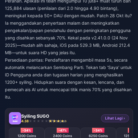
Peranan. Aplikasi ini telah mengumpul 10 juta+ muat turun dan
125,884 ulasan (penilaian dari 2.0 hingga 4.90 bintang),
meningkat kepada 50+ DAU dengan mudah. Patch 28 Okt itu?
Ia menggandakan penyertaan malam dan meningkatkan
pengekalan/papan pendahulu dengan peningkatan pengguna
yang disahkan sebanyak 70%. Kekal pada v2.41.0.0 (24 Nov
2025)—mudah alih sahaja, iOS pada 529.3 MB, Android 212.4
MB—untuk suara HD yang jelas itu.
Persediaan pantas: Pendaftaran mengambil masa 5s, secara
automatik melancarkan Sembang Parti. Tekan tab 'Saya' untuk
ID Pengguna anda dan tugasan harian yang menghasilkan
1200+ syiling. Hidupkan suara dengan kesan, lencana, dan
pemecah ais AI untuk mencapai titik manis 70% yang disahkan
itu.
Syiling SUGO
Lihat Lagi ›
4.38
978 terjual
-34%
-47%
-34%
-40
1200 Coins
2400 Coins
6250 Coins
12500 C