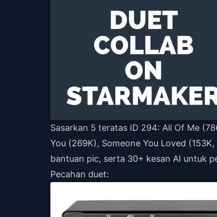
Sasarkan 5 teratas ID 294: All Of Me (7
You (269K), Someone You Loved (153K, 18
bantuan pic, serta 30+ kesan AI untuk p
Pecahan duet: