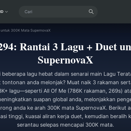
RD
et untuk 300K Mata SupernovaX
294: Rantai 3 Lagu + Duet u
SupernovaX
 beberapa lagu hebat dalam senarai main Lagu Terat
t tontonan anda melonjak? Muat naik 3 rakaman serta
53K+ lagu—seperti All Of Me (786K rakaman, 269s) at
 meningkatkan suapan global anda, melonjakkan peng
rong anda ke arah 300K mata SupernovaX. Berikut ada
asi tinggi, kuasai aliran kerja duet, kemudian berali
serantau selepas mencapai 300K mata.