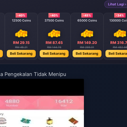
Lihat Lagi ›
-40%
-40%
-45%
-34%
12500 Coins
37500 Coins
65000 Coins
130000 Coi
RM 29.15
RM 87.45
RM 149.20
RM 316.
RM 48.21
RM 144.76
RM 269.01
RM 482.6
Beli Sekarang
Beli Sekarang
Beli Sekarang
Beli Sekar
ka Pengekalan Tidak Menipu