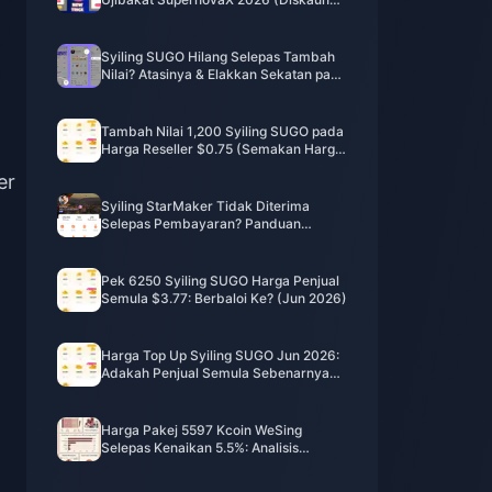
12-23%)
Syiling SUGO Hilang Selepas Tambah
Nilai? Atasinya & Elakkan Sekatan pada
2026
Tambah Nilai 1,200 Syiling SUGO pada
Harga Reseller $0.75 (Semakan Harga
Jun 2026)
er
Syiling StarMaker Tidak Diterima
Selepas Pembayaran? Panduan
Pembaikan & Pemulihan Jun 2026
Pek 6250 Syiling SUGO Harga Penjual
Semula $3.77: Berbaloi Ke? (Jun 2026)
Harga Top Up Syiling SUGO Jun 2026:
Adakah Penjual Semula Sebenarnya
Lebih Murah Daripada Rasmi?
Harga Pakej 5597 Kcoin WeSing
Selepas Kenaikan 5.5%: Analisis
Sebenar v8.2 (2026)