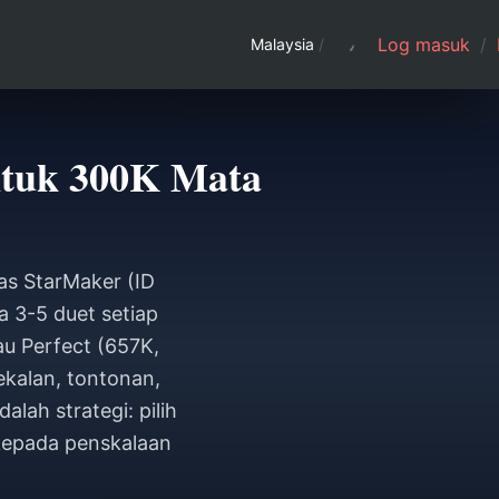
Log masuk
/
Malaysia
/
ntuk 300K Mata
as StarMaker (ID
 3-5 duet setiap
au Perfect (657K,
ekalan, tontonan,
lah strategi: pilih
h kepada penskalaan