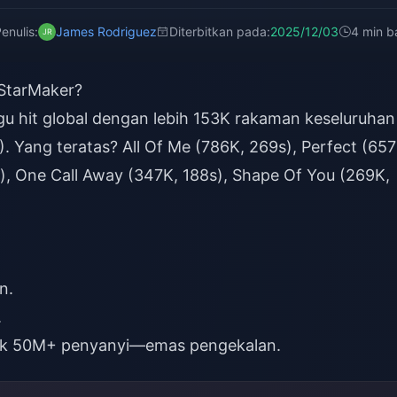
enulis:
James Rodriguez
Diterbitkan pada:
2025/12/03
4 min b
 StarMaker?
u hit global dengan lebih 153K rakaman keseluruhan
 Yang teratas? All Of Me (786K, 269s), Perfect (657
), One Call Away (347K, 188s), Shape Of You (269K,
n.
.
rik 50M+ penyanyi—emas pengekalan.