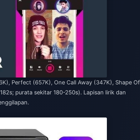
86K), Perfect (657K), One Call Away (347K), Shape Of
2s; purata sekitar 180-250s). Lapisan lirik dan
enggilapan.