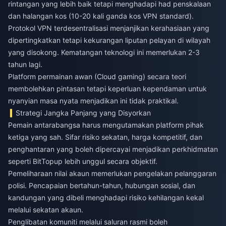
rintangan yang lebih baik tetapi menghadapi had penskalaan
dan halangan kos (10-20 kali ganda kos VPN standard).
Protokol VPN terdesentralisasi menjanjikan kerahasiaan yang
dipertingkatkan tetapi kekurangan liputan pelayan di wilayah
yang disokong. Kematangan teknologi ini memerlukan 2-3
tahun lagi.
Platform permainan awan (Cloud gaming) secara teori
membolehkan pintasan tetapi keperluan kependaman untuk
nyanyian masa nyata menjadikan ini tidak praktikal.
Strategi Jangka Panjang yang Disyorkan
Pemain antarabangsa harus mengutamakan platform pihak
ketiga yang sah. Sifar risiko sekatan, harga kompetitif, dan
penghantaran yang boleh dipercayai menjadikan perkhidmatan
seperti BitTopup lebih unggul secara objektif.
Pemeliharaan nilai akaun memerlukan pengelakan pelanggaran
polisi. Pencapaian bertahun-tahun, hubungan sosial, dan
kandungan yang dibeli menghadapi risiko kehilangan kekal
melalui sekatan akaun.
Penglibatan komuniti melalui saluran rasmi boleh