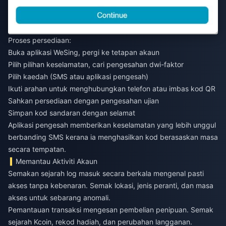
Proses persediaan:
Buka aplikasi WeSing, pergi ke tetapan akaun
Pilih pilihan keselamatan, cari pengesahan dwi-faktor
Pilih kaedah (SMS atau aplikasi pengesah)
Ikuti arahan untuk menghubungkan telefon atau imbas kod QR
Sahkan persediaan dengan pengesahan ujian
Simpan kod sandaran dengan selamat
Aplikasi pengesah memberikan keselamatan yang lebih unggul
berbanding SMS kerana ia menghasilkan kod berasaskan masa
secara tempatan.
Memantau Aktiviti Akaun
Semakan sejarah log masuk secara berkala mengenal pasti
akses tanpa kebenaran. Semak lokasi, jenis peranti, dan masa
akses untuk sebarang anomali.
Pemantauan transaksi mengesan pembelian penipuan. Semak
sejarah Kcoin, rekod hadiah, dan perubahan langganan.