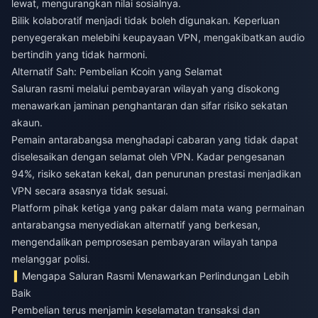
lewat, mengurangkan nilai sosialnya.
Bilik kolaboratif menjadi tidak boleh digunakan. Keperluan
penyegerakan melebihi keupayaan VPN, mengakibatkan audio
bertindih yang tidak harmoni.
Alternatif Sah: Pembelian Kcoin yang Selamat
Saluran rasmi melalui pembayaran wilayah yang disokong
menawarkan jaminan penghantaran dan sifar risiko sekatan
akaun.
Pemain antarabangsa menghadapi cabaran yang tidak dapat
diselesaikan dengan selamat oleh VPN. Kadar pengesanan
94%, risiko sekatan kekal, dan penurunan prestasi menjadikan
VPN secara asasnya tidak sesuai.
Platform pihak ketiga yang pakar dalam mata wang permainan
antarabangsa menyediakan alternatif yang berkesan,
mengendalikan pemprosesan pembayaran wilayah tanpa
melanggar polisi.
Mengapa Saluran Rasmi Menawarkan Perlindungan Lebih
Baik
Pembelian terus menjamin keselamatan transaksi dan