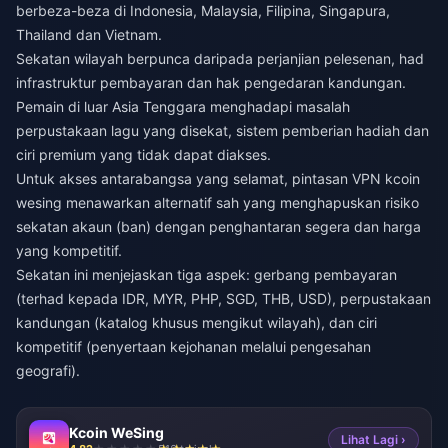
berbeza-beza di Indonesia, Malaysia, Filipina, Singapura,
Thailand dan Vietnam.
Sekatan wilayah berpunca daripada perjanjian pelesenan, had
infrastruktur pembayaran dan hak pengedaran kandungan.
Pemain di luar Asia Tenggara menghadapi masalah
perpustakaan lagu yang disekat, sistem pemberian hadiah dan
ciri premium yang tidak dapat diakses.
Untuk akses antarabangsa yang selamat,
pintasan VPN kcoin
wesing
menawarkan alternatif sah yang menghapuskan risiko
sekatan akaun (ban) dengan penghantaran segera dan harga
yang kompetitif.
Sekatan ini menjejaskan tiga aspek: gerbang pembayaran
(terhad kepada IDR, MYR, PHP, SGD, THB, USD), perpustakaan
kandungan (katalog khusus mengikut wilayah), dan ciri
kompetitif (penyertaan kejohanan melalui pengesahan
geografi).
Kcoin WeSing
Lihat Lagi ›