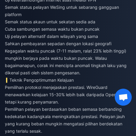
Semak status pelayan WeSing untuk sebarang gangguan
platform
Semak status akaun untuk sekatan sedia ada
Cuba sambungan semasa waktu bukan puncak
Uji pelayan alternatif dalam wilayah yang sama
Sahkan pembayaran sepadan dengan lokasi geografi
Kegagalan waktu puncak (7-11 malam, ralat 23% lebih tinggi)
mungkin berjaya pada waktu bukan puncak. Walau
bagaimanapun, corak ini mencipta anomali tingkah laku yang
dikenal pasti oleh sistem pengesanan.
Teknik Pengoptimuman Kelajuan
Pemilihan protokol menjejaskan prestasi. WireGuard
menawarkan kelajuan 15-30% lebih baik daripada OpenVPN
tetapi kurang penyamaran.
Pemilihan pelayan berdasarkan beban semasa berbanding
kedekatan kadangkala meningkatkan prestasi. Pelayan jauh
yang kurang beban mungkin mengatasi pilihan berdekatan
yang terlalu sesak.