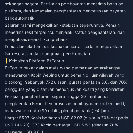
sokongan segera. Pertikaian pembayaran menerima bantuan
platform, dan kegagalan penghantaran mencetuskan bayaran
balik automatik.
Saluran rasmi mengekalkan ketelusan sepenuhnya. Pemain
menerima resit terperinci, menjejaki status penghantaran, dan
mengakses sejarah komprehensif.
Kemas kini platform dilaksanakan serta-merta, mengelakkan
isu keserasian dan gangguan perkhidmatan.
Kelebihan Platform BitTopup
BitTopup pakar dalam mata wang permainan antarabangsa,
menawarkan Kcoin WeSing untuk pemain di luar wilayah yang
disokong. Sebanyak 772 ulasan, purata penilaian 5.0, dan 70%
pengguna yang disahkan menunjukkan kualiti yang konsisten.
Kelajuan penghantaran: segera hingga 30 minit untuk
pengkreditan Kcoin. Pemprosesan pembayaran: kad (5 minit),
mata wang kripto (30 minit), pindahan bank (1-4 jam).
Harga: 5597 Kcoin berharga USD 82.97 (diskaun 70% daripada
USD 144.20). 373 Kcoin berharga USD 5.53 (diskaun 70%
daripada USD 9.61).