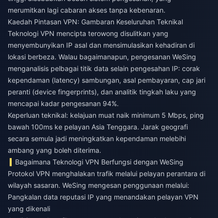
merumitkan lagi cabaran akses tanpa kebenaran.
Kaedah Pintasan VPN: Gambaran Keseluruhan Teknikal
Teknologi VPN mencipta terowong disulitkan yang
menyembunyikan IP asal dan mensimulasikan kehadiran di
lokasi berbeza. Walau bagaimanapun, pengesanan WeSing
menganalisis pelbagai titik data selain pengesahan IP: corak
kependaman (latency) sambungan, asal pembayaran, cap jari
peranti (device fingerprints), dan analitik tingkah laku yang
mencapai kadar pengesanan 94%.
Keperluan teknikal: kelajuan muat naik minimum 5 Mbps, ping
bawah 100ms ke pelayan Asia Tenggara. Jarak geografi
secara semula jadi meningkatkan kependaman melebihi
ambang yang boleh diterima.
Bagaimana Teknologi VPN Berfungsi dengan WeSing
Protokol VPN menghalakan trafik melalui pelayan perantara di
wilayah sasaran. WeSing mengesan penggunaan melalui:
Pangkalan data reputasi IP yang menandakan pelayan VPN
yang dikenali