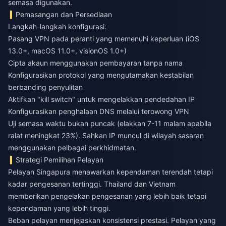
semasa digunakan.
Pemasangan dan Persediaan
Langkah-langkah konfigurasi:
Pasang VPN pada peranti yang memenuhi keperluan (iOS
13.0+, macOS 11.0+, visionOS 1.0+)
Cipta akaun menggunakan pembayaran tanpa nama
Konfigurasikan protokol yang mengutamakan kestabilan
berbanding penyulitan
Aktifkan "kill switch" untuk mengelakkan pendedahan IP
Konfigurasikan penghalaan DNS melalui terowong VPN
Uji semasa waktu bukan puncak (elakkan 7-11 malam apabila
ralat meningkat 23%). Sahkan IP muncul di wilayah sasaran
menggunakan pelbagai perkhidmatan.
Strategi Pemilihan Pelayan
Pelayan Singapura menawarkan kependaman terendah tetapi
kadar pengesanan tertinggi. Thailand dan Vietnam
memberikan pengelakan pengesanan yang lebih baik tetapi
kependaman yang lebih tinggi.
Beban pelayan menjejaskan konsistensi prestasi. Pelayan yang