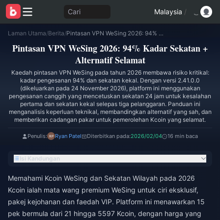
Cari
Malaysia
/
Laman Utama
/
Berita
/
Pintasan VPN WeSing 2026: 94% Kadar Sekatan + Alternatif Selamat
Pintasan VPN WeSing 2026: 94% Kadar Sekatan +
Alternatif Selamat
Kaedah pintasan VPN WeSing pada tahun 2026 membawa risiko kritikal:
kadar pengesanan 94% dan sekatan kekal. Dengan versi 2.41.0.0
(dikeluarkan pada 24 November 2026), platform ini menggunakan
pengesanan canggih yang mencetuskan sekatan 24 jam untuk kesalahan
pertama dan sekatan kekal selepas tiga pelanggaran. Panduan ini
menganalisis keperluan teknikal, membandingkan alternatif yang sah, dan
memberikan cadangan pakar untuk pemerolehan Kcoin yang selamat.
Penulis:
Ryan Patel
Diterbitkan pada:
2026/02/04
16 min baca
Isi Kandungan
Memahami Kcoin WeSing dan Sekatan Wilayah pada 2026
Kcoin ialah mata wang premium WeSing untuk ciri eksklusif,
pakej kejohanan dan faedah VIP. Platform ini menawarkan 15
pek bermula dari 21 hingga 5597 Kcoin, dengan harga yang