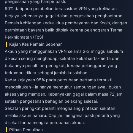
pengesanan yang hampir pasti.
90% daripada pembelian berasaskan VPN yang kelihatan
berjaya sebenarnya gagal dalam pengesahan penghantaran.
Pemain kehilangan kedua-dua pembayaran dan Kcoin, dengan
permintaan bayaran balik ditolak kerana pelanggaran Terma
Perkhidmatan (ToS).
Kajian Kes Pemain Sebenar
Akaun yang menggunakan VPN selama 2-3 minggu sebelum
dikesan sering menghadapi sekatan kekal serta-merta dan
bukannya penalti berperingkat, kerana pelanggaran yang
terkumpul dikira sebagai jumlah kesalahan.
Kadar kejayaan 95% pada percubaan pertama terbukti
mengelirukan—ia hanya mengukur sambungan awal, bukan
akses yang mampan. Kebanyakan gagal dalam masa 72 jam
setelah pengesahan bahagian belakang selesai.
Sekatan peringkat peranti menghalang pintasan sekatan
melalui akaun baharu. Cap jari mengenal pasti peranti yang
disekat tanpa mengira perubahan akaun.
Pilihan Pemulihan