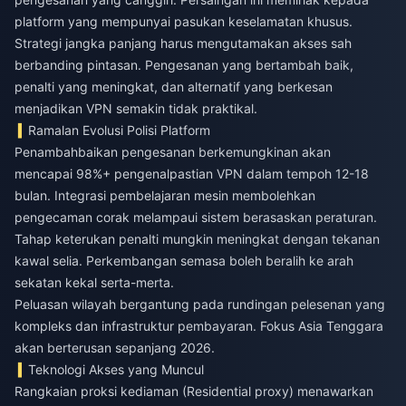
platform yang mempunyai pasukan keselamatan khusus.
Strategi jangka panjang harus mengutamakan akses sah
berbanding pintasan. Pengesanan yang bertambah baik,
penalti yang meningkat, dan alternatif yang berkesan
menjadikan VPN semakin tidak praktikal.
Ramalan Evolusi Polisi Platform
Penambahbaikan pengesanan berkemungkinan akan
mencapai 98%+ pengenalpastian VPN dalam tempoh 12-18
bulan. Integrasi pembelajaran mesin membolehkan
pengecaman corak melampaui sistem berasaskan peraturan.
Tahap keterukan penalti mungkin meningkat dengan tekanan
kawal selia. Perkembangan semasa boleh beralih ke arah
sekatan kekal serta-merta.
Peluasan wilayah bergantung pada rundingan pelesenan yang
kompleks dan infrastruktur pembayaran. Fokus Asia Tenggara
akan berterusan sepanjang 2026.
Teknologi Akses yang Muncul
Rangkaian proksi kediaman (Residential proxy) menawarkan