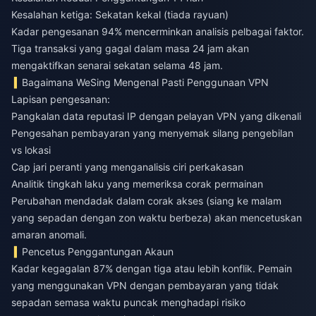
Kesalahan ketiga: Sekatan kekal (tiada rayuan)
Kadar pengesanan 94% mencerminkan analisis pelbagai faktor.
Tiga transaksi yang gagal dalam masa 24 jam akan
mengaktifkan senarai sekatan selama 48 jam.
Bagaimana WeSing Mengenal Pasti Penggunaan VPN
Lapisan pengesanan:
Pangkalan data reputasi IP dengan pelayan VPN yang dikenali
Pengesahan pembayaran yang menyemak silang pengebilan
vs lokasi
Cap jari peranti yang menganalisis ciri perkakasan
Analitik tingkah laku yang memeriksa corak permainan
Perubahan mendadak dalam corak akses (siang ke malam
yang sepadan dengan zon waktu berbeza) akan mencetuskan
amaran anomali.
Pencetus Penggantungan Akaun
Kadar kegagalan 87% dengan tiga atau lebih konflik. Pemain
yang menggunakan VPN dengan pembayaran yang tidak
sepadan semasa waktu puncak menghadapi risiko