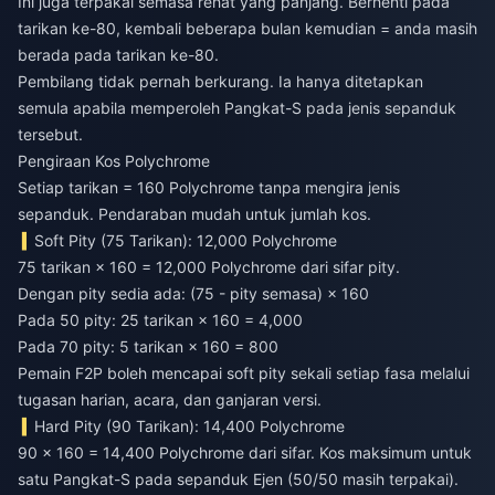
Ini juga terpakai semasa rehat yang panjang. Berhenti pada
tarikan ke-80, kembali beberapa bulan kemudian = anda masih
berada pada tarikan ke-80.
Pembilang tidak pernah berkurang. Ia hanya ditetapkan
semula apabila memperoleh Pangkat-S pada jenis sepanduk
tersebut.
Pengiraan Kos Polychrome
Setiap tarikan = 160 Polychrome tanpa mengira jenis
sepanduk. Pendaraban mudah untuk jumlah kos.
Soft Pity (75 Tarikan): 12,000 Polychrome
75 tarikan × 160 = 12,000 Polychrome dari sifar pity.
Dengan pity sedia ada: (75 - pity semasa) × 160
Pada 50 pity: 25 tarikan × 160 = 4,000
Pada 70 pity: 5 tarikan × 160 = 800
Pemain F2P boleh mencapai soft pity sekali setiap fasa melalui
tugasan harian, acara, dan ganjaran versi.
Hard Pity (90 Tarikan): 14,400 Polychrome
90 × 160 = 14,400 Polychrome dari sifar. Kos maksimum untuk
satu Pangkat-S pada sepanduk Ejen (50/50 masih terpakai).