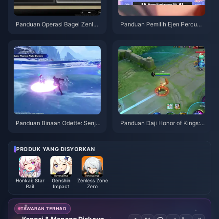
Panduan Operasi Bagel Zenles
Panduan Pemilih Ejen Percuma
s Zone Zero | Ogos 2026
ZZZ 3.1 | Ogos 2026
Panduan Binaan Odette: Senja
Panduan Daji Honor of Kings: 1
ta, Artefik & Pasukan Terbaik |
0 Tip Teratas | Ogos 2026
Ogos 2026
PRODUK YANG DISYORKAN
Honkai: Star
Genshin
Zenless Zone
Rail
Impact
Zero
TAWARAN TERHAD
Kongsi & Menang Diskaun