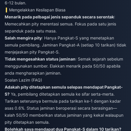
6-12 bulan.
Mengelakkan Kesilapan Biasa
Menarik pada pelbagai jenis sepanduk secara serentak
:
Memecahkan pity merentasi semua. Fokus pada satu jenis
sepanduk pada satu masa.
Salah mengira pity
: Hanya Pangkat-S yang menetapkan
semula pembilang. Jaminan Pangkat-A (setiap 10 tarikan) tidak
menjejaskan pity Pangkat-S.
Tidak mengesahkan status jaminan
: Semak sejarah sebelum
menggunakan sumber. Elakkan menarik pada 50/50 apabila
anda mengharapkan jaminan.
Soalan Lazim (FAQ)
Adakah pity ditetapkan semula selepas mendapat Pangkat-
S?
Ya, pembilang ditetapkan semula ke sifar serta-merta.
Tarikan seterusnya bermula pada tarikan ke-1 dengan kadar
asas 0.6%. Status jaminan beroperasi secara berasingan—
kalah 50/50 memberikan status jaminan yang kekal walaupun
pity ditetapkan semula.
Bolehkah saya mendapat dua Pangkat-S dalam 10 tarikan?