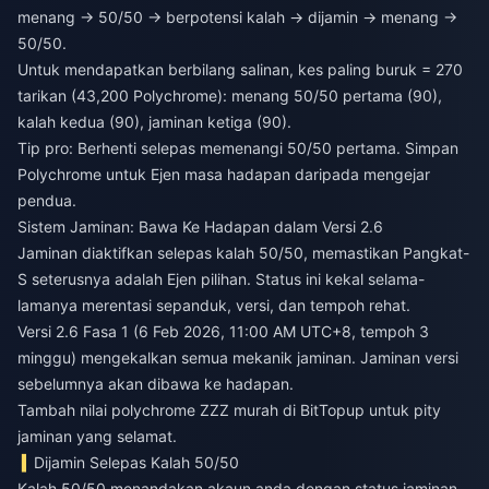
menang → 50/50 → berpotensi kalah → dijamin → menang →
50/50.
Untuk mendapatkan berbilang salinan, kes paling buruk = 270
tarikan (43,200 Polychrome): menang 50/50 pertama (90),
kalah kedua (90), jaminan ketiga (90).
Tip pro: Berhenti selepas memenangi 50/50 pertama. Simpan
Polychrome untuk Ejen masa hadapan daripada mengejar
pendua.
Sistem Jaminan: Bawa Ke Hadapan dalam Versi 2.6
Jaminan diaktifkan selepas kalah 50/50, memastikan Pangkat-
S seterusnya adalah Ejen pilihan. Status ini kekal selama-
lamanya merentasi sepanduk, versi, dan tempoh rehat.
Versi 2.6 Fasa 1 (6 Feb 2026, 11:00 AM UTC+8, tempoh 3
minggu) mengekalkan semua mekanik jaminan. Jaminan versi
sebelumnya akan dibawa ke hadapan.
Tambah nilai polychrome ZZZ murah
di BitTopup untuk pity
jaminan yang selamat.
Dijamin Selepas Kalah 50/50
Kalah 50/50 menandakan akaun anda dengan status jaminan