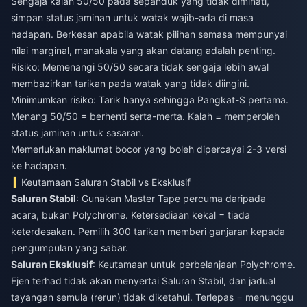
Sengaja kalah 50/50 pada sepanduk yang tidak diminati,
simpan status jaminan untuk watak wajib-ada di masa
hadapan. Berkesan apabila watak pilihan semasa mempunyai
nilai marginal, manakala yang akan datang adalah penting.
Risiko: Memenangi 50/50 secara tidak sengaja lebih awal
membazirkan tarikan pada watak yang tidak diingini.
Minimumkan risiko: Tarik hanya sehingga Pangkat-S pertama.
Menang 50/50 = berhenti serta-merta. Kalah = memperoleh
status jaminan untuk sasaran.
Memerlukan maklumat bocor yang boleh dipercayai 2-3 versi
ke hadapan.
Keutamaan Saluran Stabil vs Eksklusif
Saluran Stabil
: Gunakan Master Tape percuma daripada
acara, bukan Polychrome. Ketersediaan kekal = tiada
keterdesakan. Pemilih 300 tarikan memberi ganjaran kepada
pengumpulan yang sabar.
Saluran Eksklusif
: Keutamaan untuk perbelanjaan Polychrome.
Ejen terhad tidak akan menyertai Saluran Stabil, dan jadual
tayangan semula (rerun) tidak diketahui. Terlepas = menunggu