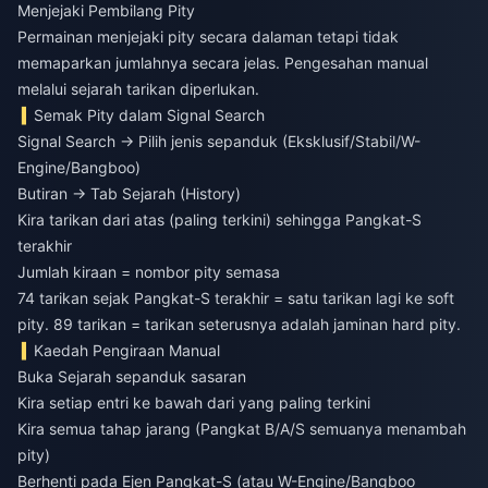
Menjejaki Pembilang Pity
Permainan menjejaki pity secara dalaman tetapi tidak
memaparkan jumlahnya secara jelas. Pengesahan manual
melalui sejarah tarikan diperlukan.
Semak Pity dalam Signal Search
Signal Search → Pilih jenis sepanduk (Eksklusif/Stabil/W-
Engine/Bangboo)
Butiran → Tab Sejarah (History)
Kira tarikan dari atas (paling terkini) sehingga Pangkat-S
terakhir
Jumlah kiraan = nombor pity semasa
74 tarikan sejak Pangkat-S terakhir = satu tarikan lagi ke soft
pity. 89 tarikan = tarikan seterusnya adalah jaminan hard pity.
Kaedah Pengiraan Manual
Buka Sejarah sepanduk sasaran
Kira setiap entri ke bawah dari yang paling terkini
Kira semua tahap jarang (Pangkat B/A/S semuanya menambah
pity)
Berhenti pada Ejen Pangkat-S (atau W-Engine/Bangboo