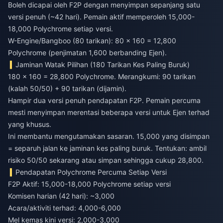
Boleh dicapai oleh F2P dengan menyimpan sepanjang satu
versi penuh (~42 hari). Pemain aktif memperoleh 15,000-
18,000 Polychrome setiap versi.
W-Engine/Bangboo (80 tarikan): 80 × 160 = 12,800
Polychrome (penjimatan 1,600 berbanding Ejen).
Jaminan Watak Pilihan (180 Tarikan Kes Paling Buruk)
180 × 160 = 28,800 Polychrome. Merangkumi: 90 tarikan
(kalah 50/50) + 90 tarikan (dijamin).
Hampir dua versi penuh pendapatan F2P. Pemain percuma
mesti menyimpan merentasi beberapa versi untuk Ejen terhad
yang khusus.
Ini membantu mengutamakan sasaran. 15,000 yang disimpan
= separuh jalan ke jaminan kes paling buruk. Tentukan: ambil
risiko 50/50 sekarang atau simpan sehingga cukup 28,800.
Pendapatan Polychrome Percuma Setiap Versi
F2P Aktif: 15,000-18,000 Polychrome setiap versi
Komisen harian (42 hari): ~3,000
Acara/aktiviti terhad: 4,000-6,000
Mel kemas kini versi: 2,000-3,000