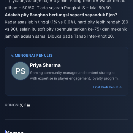
11/Lycaon/Grace/Rina) = dijamin. Paling terkini = watak terhad
pilihan = 50/50. Tiada sejarah Pangkat-S = lalai 50/50.
Adakah pity Bangboo berfungsi seperti sepanduk Ejen?
Kadar asas lebih tinggi (1% vs 0.6%), hard pity lebih rendah (80
vs 90), selain itu soft pity (bermula tarikan ke-75) dan mekanik
jaminan adalah sama. Dibuka pada Tahap Inter-Knot 20.
MENGENAI PENULIS
Priya Sharma
Gaming community manager and content strategist
with expertise in player engagement, loyalty programs,
and promotional campaigns.
Lihat Profil Penuh →
KONGSI