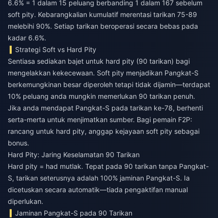
6.6% = 1 dalam 15 peluang berbanding 1 dalam 167 sebelum
soft pity. Kebarangkalian kumulatif merentasi tarikan 75-89
melebihi 90%. Setiap tarikan beroperasi secara bebas pada
kadar 6.6%.
Strategi Soft vs Hard Pity
Sentiasa sediakan bajet untuk hard pity (90 tarikan) bagi
mengelakkan kekecewaan. Soft pity menjadikan Pangkat-S
berkemungkinan besar diperoleh tetapi tidak dijamin—terdapat
10% peluang anda mungkin memerlukan 90 tarikan penuh.
Jika anda mendapat Pangkat-S pada tarikan ke-78, berhenti
serta-merta untuk menjimatkan sumber. Bagi pemain F2P:
rancang untuk hard pity, anggap kejayaan soft pity sebagai
bonus.
Hard Pity: Jaring Keselamatan 90 Tarikan
Hard pity = had mutlak. Tepat pada 90 tarikan tanpa Pangkat-
S, tarikan seterusnya adalah 100% jaminan Pangkat-S. Ia
dicetuskan secara automatik—tiada pengaktifan manual
diperlukan.
Jaminan Pangkat-S pada 90 Tarikan