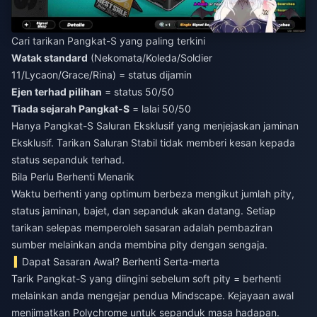
Cari tarikan Pangkat-S yang paling terkini
Watak standard
(Nekomata/Koleda/Soldier
11/Lycaon/Grace/Rina) = status dijamin
Ejen terhad pilihan
= status 50/50
Tiada sejarah Pangkat-S
= lalai 50/50
Hanya Pangkat-S Saluran Eksklusif yang menjejaskan jaminan
Eksklusif. Tarikan Saluran Stabil tidak memberi kesan kepada
status sepanduk terhad.
Bila Perlu Berhenti Menarik
Waktu berhenti yang optimum berbeza mengikut jumlah pity,
status jaminan, bajet, dan sepanduk akan datang. Setiap
tarikan selepas memperoleh sasaran adalah pembaziran
sumber melainkan anda membina pity dengan sengaja.
Dapat Sasaran Awal? Berhenti Serta-merta
Tarik Pangkat-S yang diingini sebelum soft pity = berhenti
melainkan anda mengejar pendua Mindscape. Kejayaan awal
menjimatkan Polychrome untuk sepanduk masa hadapan.