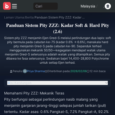
Cari
Malaysia
/
Laman Utama
/
Berita
/
Panduan Sistem Pity ZZZ: Kadar Soft & Hard Pity (2.6)
Panduan Sistem Pity ZZZ: Kadar Soft & Hard Pity
(2.6)
Sistem pity ZZZ menjamin Ejen Gred-S melalui perlindungan dua lapis: soft
pity bermula pada cabutan ke-75 (kadar 0.6% → 6.6%), manakala hard
pity menjamin Gred-S pada cabutan ke-90. Sepanduk terhad
menggunakan mekanik 50/50—kegagalan mendapat watak utama
menjamin Gred-S seterusnya adalah watak yang ditampilkan. Semua pity
dibawa ke fasa seterusnya. Sediakan bajet 14,400-28,800 Polychrome
untuk setiap Ejen terhad.
Penulis:
Priya Sharma
Diterbitkan pada:
2026/02/06
12 min baca
Isi Kandungan
Memahami Pity ZZZ: Mekanik Teras
Pity berfungsi sebagai perlindungan nasib malang yang
menjamin ganjaran jarang-tinggi selepas jumlah tarikan (pull)
tertentu. Kadar asas: 0.6% Pangkat-S, 7.2% Pangkat-A, 92.2%