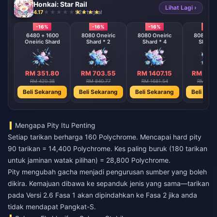
Honkai: Star Rail
Lihat Lagi ›
4.17
924 terjual
-16%
-16%
-16%
-16%
6480 + 1600
8080 Oneiric
8080 Oneiric
8080 One
Oneiric Shard
Shard * 2
Shard * 4
Shard 
RM 351.80
RM 703.55
RM 1407.15
RM 281
RM 420.38
RM 840.77
RM 1681.54
RM 3363
Beli Sekarang
Beli Sekarang
Beli Sekarang
Beli Sek
Mengapa Pity Itu Penting
Setiap tarikan berharga 160 Polychrome. Mencapai hard pity
90 tarikan = 14,400 Polychrome. Kes paling buruk (180 tarikan
untuk jaminan watak pilihan) = 28,800 Polychrome.
Pity mengubah gacha menjadi pengurusan sumber yang boleh
dikira. Kemajuan dibawa ke sepanduk jenis yang sama—tarikan
pada Versi 2.6 Fasa 1 akan dipindahkan ke Fasa 2 jika anda
tidak mendapat Pangkat-S.