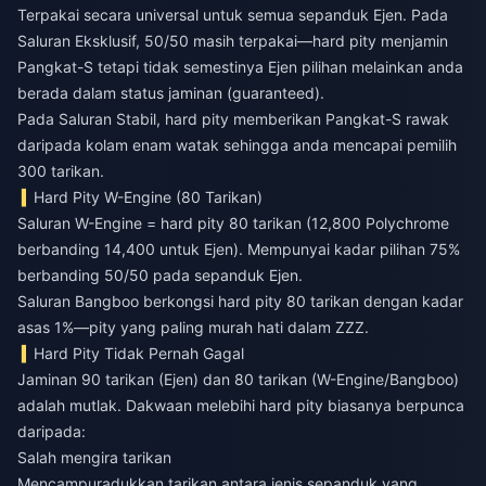
Terpakai secara universal untuk semua sepanduk Ejen. Pada
Saluran Eksklusif, 50/50 masih terpakai—hard pity menjamin
Pangkat-S tetapi tidak semestinya Ejen pilihan melainkan anda
berada dalam status jaminan (guaranteed).
Pada Saluran Stabil, hard pity memberikan Pangkat-S rawak
daripada kolam enam watak sehingga anda mencapai pemilih
300 tarikan.
Hard Pity W-Engine (80 Tarikan)
Saluran W-Engine = hard pity 80 tarikan (12,800 Polychrome
berbanding 14,400 untuk Ejen). Mempunyai kadar pilihan 75%
berbanding 50/50 pada sepanduk Ejen.
Saluran Bangboo berkongsi hard pity 80 tarikan dengan kadar
asas 1%—pity yang paling murah hati dalam ZZZ.
Hard Pity Tidak Pernah Gagal
Jaminan 90 tarikan (Ejen) dan 80 tarikan (W-Engine/Bangboo)
adalah mutlak. Dakwaan melebihi hard pity biasanya berpunca
daripada:
Salah mengira tarikan
Mencampuradukkan tarikan antara jenis sepanduk yang