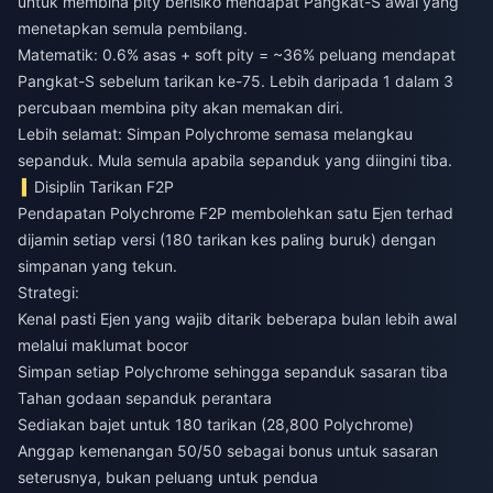
untuk membina pity berisiko mendapat Pangkat-S awal yang
menetapkan semula pembilang.
Matematik: 0.6% asas + soft pity = ~36% peluang mendapat
Pangkat-S sebelum tarikan ke-75. Lebih daripada 1 dalam 3
percubaan membina pity akan memakan diri.
Lebih selamat: Simpan Polychrome semasa melangkau
sepanduk. Mula semula apabila sepanduk yang diingini tiba.
Disiplin Tarikan F2P
Pendapatan Polychrome F2P membolehkan satu Ejen terhad
dijamin setiap versi (180 tarikan kes paling buruk) dengan
simpanan yang tekun.
Strategi:
Kenal pasti Ejen yang wajib ditarik beberapa bulan lebih awal
melalui maklumat bocor
Simpan setiap Polychrome sehingga sepanduk sasaran tiba
Tahan godaan sepanduk perantara
Sediakan bajet untuk 180 tarikan (28,800 Polychrome)
Anggap kemenangan 50/50 sebagai bonus untuk sasaran
seterusnya, bukan peluang untuk pendua