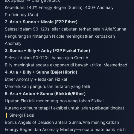
EX Special → Charge Attack
Keperluan: 140% Energy Regen (Sunna), 400+ Anomaly
Proficiency (Aria)
2. Aria + Sunna + Nicole (F2P Ether)
Selesai dalam 90-120s, sifar cabutan terhad selain Aria/Sunna
Pengurangan rintangan Nicole meningkatkan kerosakan
Anomaly
3. Sunna + Billy + Anby (F2P Fizikal Tulen)
Selesai dalam 90-120s, hanya ejen Gred-A
Billy meningkat secara eksponen di bawah kritikal Mesmerized
4. Aria + Billy + Sunna (Bajet Hibrid)
Ether Anomaly + ledakan Fizikal
Memerlukan pengurusan putaran yang teliti
5. Aria + Anton + Sunna (Elektrik/Ether)
Liputan Elektrik menentang bos yang tahan Fizikal
Kurang optimum tetapi fleksibel untuk larian pelbagai tingkat
Sinergi Faksi
Bonus Angels of Delusion antara Sunna/Aria meningkatkan
Energy Regen dan Anomaly Mastery—secara matematik lebih