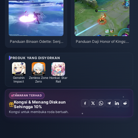
Panduan Binaan Odette: Senja
Panduan Daji Honor of Kings: 1
ta, Artefik & Pasukan Terbaik |
0 Tip Teratas | Ogos 2026
Ogos 2026
PRODUK YANG DISYORKAN
Genshin
Zenless Zone
Honkai: Star
Impact
Zero
Rail
TAWARAN TERHAD
Kongsi & Menang Diskaun
Sehingga 10%
Kongsi untuk membuka roda bertuah.