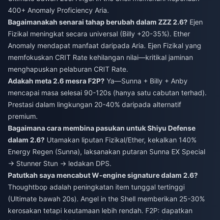
400+ Anomaly Proficiency Aria.
Bagaimanakah senarai tahap berubah dalam ZZZ 2.6?
Ejen
Fizikal meningkat secara universal (Billy +20-35%). Ether
Anomaly mendapat manfaat daripada Aria. Ejen Fizikal yang
memfokuskan CRIT Rate kehilangan nilai—kritikal jaminan
menghapuskan pelaburan CRIT Rate.
Adakah meta 2.6 mesra F2P?
Ya—Sunna + Billy + Anby
mencapai masa selesai 90-120s (hanya satu cabutan terhad).
Prestasi dalam lingkungan 20-40% daripada alternatif
premium.
Bagaimana cara membina pasukan untuk Shiyu Defense
dalam 2.6?
Utamakan liputan Fizikal/Ether, kekalkan 140%
Energy Regen (Sunna), laksanakan putaran Sunna EX Special
→ Stunner Stun → ledakan DPS.
Patutkah saya mencabut W-engine signature dalam 2.6?
Thoughtbop adalah peningkatan item tunggal tertinggi
(Ultimate bawah 20s). Angel in the Shell memberikan 25-30%
kerosakan tetapi keutamaan lebih rendah. F2P: dapatkan