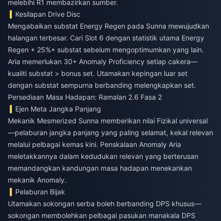
melebihi R1 membazirkan sumber.
Kesilapan Drive Disc
Mengabaikan substat Energy Regen pada Sunna mewujudkan
halangan terbesar. Cari Slot 6 dengan statistik utama Energy
Regen + 25%+ substat sebelum mengoptimumkan yang lain.
Aria memerlukan 30+ Anomaly Proficiency setiap cakera—
kualiti substat > bonus set. Utamakan kepingan luar set
dengan substat sempurna berbanding melengkapkan set.
Persediaan Masa Hadapan: Ramalan 2.6 Fasa 2
Ejen Meta Jangka Panjang
Mekanik Mesmerized Sunna memberikan nilai Fizikal universal
—pelaburan jangka panjang yang paling selamat, kekal relevan
melalui pelbagai kemas kini. Penskalaan Anomaly Aria
meletakkannya dalam kedudukan relevan yang berterusan
memandangkan kandungan masa hadapan menekankan
mekanik Anomaly.
Pelaburan Bijak
Utamakan sokongan serba boleh berbanding DPS khusus—
sokongan membolehkan pelbagai pasukan manakala DPS