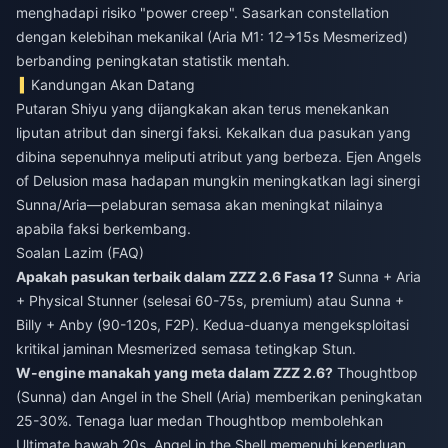
menghadapi risiko "power creep". Sasarkan constellation
dengan kelebihan mekanikal (Aria M1: 12→15s Mesmerized)
berbanding peningkatan statistik mentah.
Kandungan Akan Datang
Putaran Shiyu yang dijangkakan akan terus menekankan
liputan atribut dan sinergi faksi. Kekalkan dua pasukan yang
dibina sepenuhnya meliputi atribut yang berbeza. Ejen Angels
of Delusion masa hadapan mungkin meningkatkan lagi sinergi
Sunna/Aria—pelaburan semasa akan meningkat nilainya
apabila faksi berkembang.
Soalan Lazim (FAQ)
Apakah pasukan terbaik dalam ZZZ 2.6 Fasa 1?
Sunna + Aria
+ Physical Stunner (selesai 60-75s, premium) atau Sunna +
Billy + Anby (90-120s, F2P). Kedua-duanya mengeksploitasi
kritikal jaminan Mesmerized semasa tetingkap Stun.
W-engine manakah yang meta dalam ZZZ 2.6?
Thoughtbop
(Sunna) dan Angel in the Shell (Aria) memberikan peningkatan
25-30%. Tenaga luar medan Thoughtbop membolehkan
Ultimate bawah 20s. Angel in the Shell memenuhi keperluan