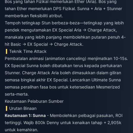
Bos yang tahan Fizikal memerlukan Ether (Aria). Bos yang
tahan Ether memerlukan DPS Fizikal. Sunna + Aria + Stunner
memberikan fleksibiliti atribut.
Tempoh tetingkap Stun berbeza-beza—tetingkap yang lebih
pendek mengutamakan EX Special Aria → Charge Attack,
manakala yang lebih panjang membolehkan putaran penuh 4-
hit Basic → EX Special → Charge Attack.
Teknik Time Attack
Pembatalan animasi (animation canceling) menjimatkan 10-15s.
EX Special Sunna boleh dibatalkan terus kepada pertukaran
Stunner. Charge Attack Aria boleh dimasukkan dalam giliran
semasa bingkai akhir EX Special. Lancarkan Ultimate Sunna
semasa peralihan fasa bos untuk ketersediaan Mesmerized
serta-merta.
Keutamaan Pelaburan Sumber
Urutan Binaan
Keutamaan 1: Sunna
- Membolehkan pelbagai pasukan, ROI
tertinggi. Wajib 800k Denny untuk kenaikan tahap + 2,905k
untuk kemahiran.