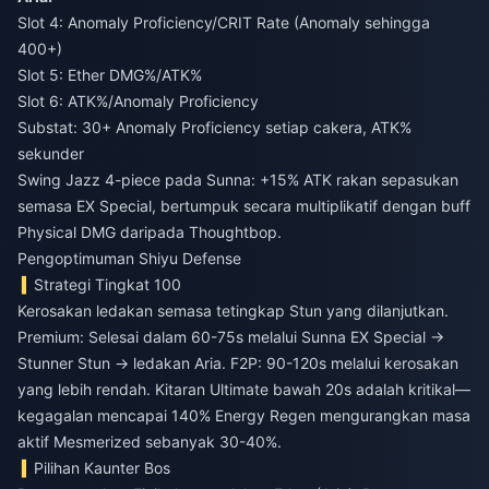
Slot 4: Anomaly Proficiency/CRIT Rate (Anomaly sehingga
400+)
Slot 5: Ether DMG%/ATK%
Slot 6: ATK%/Anomaly Proficiency
Substat: 30+ Anomaly Proficiency setiap cakera, ATK%
sekunder
Swing Jazz 4-piece pada Sunna: +15% ATK rakan sepasukan
semasa EX Special, bertumpuk secara multiplikatif dengan buff
Physical DMG daripada Thoughtbop.
Pengoptimuman Shiyu Defense
Strategi Tingkat 100
Kerosakan ledakan semasa tetingkap Stun yang dilanjutkan.
Premium: Selesai dalam 60-75s melalui Sunna EX Special →
Stunner Stun → ledakan Aria. F2P: 90-120s melalui kerosakan
yang lebih rendah. Kitaran Ultimate bawah 20s adalah kritikal—
kegagalan mencapai 140% Energy Regen mengurangkan masa
aktif Mesmerized sebanyak 30-40%.
Pilihan Kaunter Bos