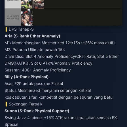
DPS Tahap-S
Aria (S-Rank Ether Anomaly)
M1: Memanjangkan Mesmerized 12→15s (+25% masa aktif)
M2: Putaran Ultimate bawah 15s
Drive Disc: Slot 4 Anomaly Proficiency/CRIT Rate, Slot 5 Ether
DMG%/ATK%, Slot 6 ATK%/Anomaly Proficiency
Sasaran: 400+ Anomaly Proficiency
Billy (A-Rank Physical)
Asas F2P untuk pasukan Fizikal
Status Mesmerized menjamin serangan kritikal
Kos cabutan sifar, kompetitif dengan pelaburan yang betul
Sokongan Terbaik
Sunna (S-Rank Physical Support)
Swing Jazz 4-piece: +15% ATK rakan sepasukan semasa EX
Special