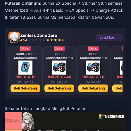
Putaran Optimum:
Sunna EX Special → Stunner Stun semasa
Mesmerized → Aria 4-hit Basic → EX Special → Charge Attack
(kitaran 18-22s). Sunna M2 mencapai kitaran bawah 20s.
Zenless Zone Zero
Lihat Lagi ›
4.54
713 terjual
-16%
-16%
-16%
-16%
6480 + 1600
8080
8080
808
Monochromes
Monochrome * 8
Monochrome * 4
Monochrom
RM 354.19
RM 2833.40
RM 1416.70
RM 708
RM 420.38
RM 3363.07
RM 1681.54
RM 840
Beli Sekarang
Beli Sekarang
Beli Sekarang
Beli Sek
Senarai Tahap Lengkap Mengikut Peranan