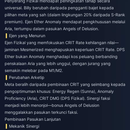
Penyerang Fizikal mendapat peningkatan tahap secara
universal. Billy berubah daripada pengganti bajet kepada
pilihan meta yang sah (dalam lingkungan 20% daripada S-Rank
premium). Ejen Ether Anomaly mendapat pengkhususan melalui
Aria, tertumpu dalam pasukan Angels of Delusion.
Ejen yang Menurun
Ejen Fizikal yang memfokuskan CRIT Rate kehilangan nilai—
jaminan Mesmerized menghapuskan keperluan CRIT Rate. DPS
Ether bukan Anomaly menghadapi kos peluang berbanding
penskalaan Aria yang lebih unggul, dengan jurang yang
semakin melebar pada M1/M2.
Perubahan Arketip
Meta beralih daripada pembinaan CRIT yang seimbang kepada
pengoptimuman khusus: Energy Regen (Sunna), Anomaly
Proficiency (Aria), CRIT DMG (DPS Fizikal). Sinergi faksi
menjadi lebih menonjol—bonus Angels of Delusion
menggalakkan pasukan terkunci faksi.
Pembinaan Pasukan Lanjutan
Mekanik Sinergi