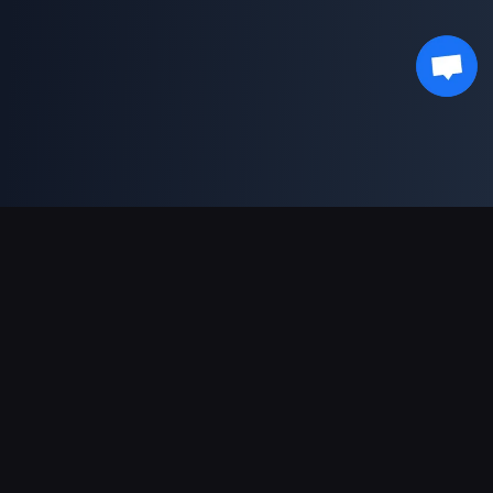
Sokongan Pembayaran
Rakan Kongsi
Genshin Impact Wiki
Honkai: Star Rail WIKI
Zenless Zone Zero WIKI