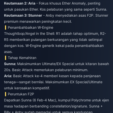
Keutamaan 2: Aria
- Fokus khusus Ether Anomaly, penting
untuk pasukan Ether. Kos pelaburan yang sama seperti Sunna.
Keutamaan 3: Stunner
- Anby menyediakan asas F2P. Stunner
premium menawarkan peningkatan kecil.
Penambahbaikan W-Engine
Thoughtbop/Angel in the Shell: R1 adalah tahap optimum, R2-
R5 memberikan pulangan berkurangan yang tidak setimpal
dengan kos. W-Engine generik kekal pada penambahbaikan
asas.
Tahap Kemahiran
Sunna:
Maksimumkan Ultimate/EX Special untuk kitaran bawah
20s. Basic Attack memerlukan pelaburan minimum.
Aria:
Basic Attack ke-4 memberi kesan kepada penjanaan
tenaga—sangat bernilai. Maksimumkan EX Special/Ultimate
untuk kerosakan kompetitif.
Peruntukan F2P
Dapatkan Sunna (6 Feb-4 Mac), kumpul Polychrome untuk ejen
masa hadapan berbanding constellation/signature. Sunna +
Billy + Anby sudah memadai untuk semua kandungan.