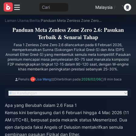
Cari
Malaysia
/
Laman Utama
/
Berita
/
Panduan Meta Zenless Zone Zero 2.6: Pasukan Terbaik & Senarai Tahap
Panduan Meta Zenless Zone Zero 2.6: Pasukan
Terbaik & Senarai Tahap
Fasa 1 Zenless Zone Zero 2.6 dilancarkan pada 6 Februari 2026,
memperkenalkan Sunna (Sokongan Fizikal Gred-S) dan Aria (DPS
Anomali Ether Gred-S) yang membentuk semula meta kompetitif. Pasukan
premium mencapai masa penyelesaian 60-75 saat manakala komposisi
F2P melengkapkan tingkat 12-15 dalam 90-120 saat, dengan W-engine
khas memberikan peningkatan prestasi sebanyak 25-30%.
Penulis:
Lisa Wang
Diterbitkan pada:
2026/02/06
9 min baca
Isi Kandungan
Apa yang Berubah dalam 2.6 Fasa 1
Kemas kini berlangsung dari 6 Februari hingga 4 Mac 2026 (11
AM UTC+8), berpusat pada mekanik status Mesmerized. Dua
ejen daripada faksi Angels of Delusion mentakrifkan semula
pembinaan pasukan Fizikal dan Ether.