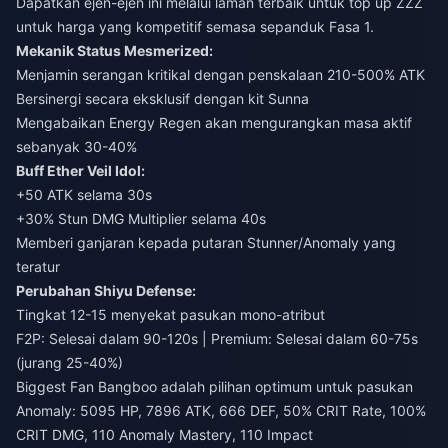
Dapatkan ejen-ejen ini melalui
laman terbaik untuk top up ZZZ
untuk harga yang kompetitif semasa sepanduk Fasa 1.
Mekanik Status Mesmerized:
Menjamin serangan kritikal dengan penskalaan 210-500% ATK
Bersinergi secara eksklusif dengan kit Sunna
Mengabaikan Energy Regen akan mengurangkan masa aktif
sebanyak 30-40%
Buff Ether Veil Idol:
+50 ATK selama 30s
+30% Stun DMG Multiplier selama 40s
Memberi ganjaran kepada putaran Stunner/Anomaly yang
teratur
Perubahan Shiyu Defense:
Tingkat 12-15 menyekat pasukan mono-atribut
F2P: Selesai dalam 90-120s | Premium: Selesai dalam 60-75s
(jurang 25-40%)
Biggest Fan Bangboo adalah pilihan optimum untuk pasukan
Anomaly: 5095 HP, 7896 ATK, 666 DEF, 50% CRIT Rate, 100%
CRIT DMG, 110 Anomaly Mastery, 110 Impact