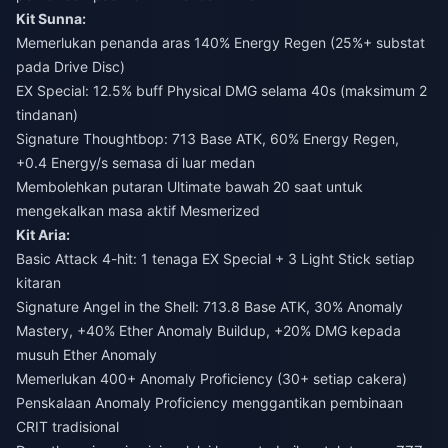
Kit Sunna:
Memerlukan penanda aras 140% Energy Regen (25%+ substat
pada Drive Disc)
EX Special: 12.5% buff Physical DMG selama 40s (maksimum 2
tindanan)
Signature Thoughtbop: 713 Base ATK, 60% Energy Regen,
+0.4 Energy/s semasa di luar medan
Membolehkan putaran Ultimate bawah 20 saat untuk
mengekalkan masa aktif Mesmerized
Kit Aria:
Basic Attack 4-hit: 1 tenaga EX Special + 3 Light Stick setiap
kitaran
Signature Angel in the Shell: 713.8 Base ATK, 30% Anomaly
Mastery, +40% Ether Anomaly Buildup, +20% DMG kepada
musuh Ether Anomaly
Memerlukan 400+ Anomaly Proficiency (30+ setiap cakera)
Penskalaan Anomaly Proficiency menggantikan pembinaan
CRIT tradisional