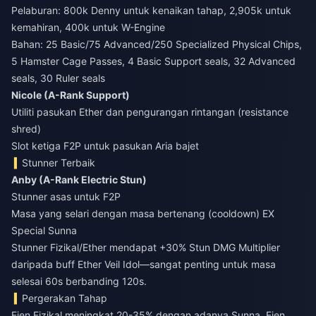
Pelaburan: 800k Denny untuk kenaikan tahap, 2,905k untuk
kemahiran, 400k untuk W-Engine
Bahan: 25 Basic/75 Advanced/250 Specialized Physical Chips,
5 Hamster Cage Passes, 4 Basic Support seals, 32 Advanced
seals, 30 Ruler seals
Nicole (A-Rank Support)
Utiliti pasukan Ether dan pengurangan rintangan (resistance
shred)
Slot ketiga F2P untuk pasukan Aria bajet
Stunner Terbaik
Anby (A-Rank Electric Stun)
Stunner asas untuk F2P
Masa yang selari dengan masa bertenang (cooldown) EX
Special Sunna
Stunner Fizikal/Ether mendapat +30% Stun DMG Multiplier
daripada buff Ether Veil Idol—sangat penting untuk masa
selesai 60s berbanding 120s.
Pergerakan Tahap
Ejen Fizikal meningkat 20-35% dengan adanya Sunna. Ejen