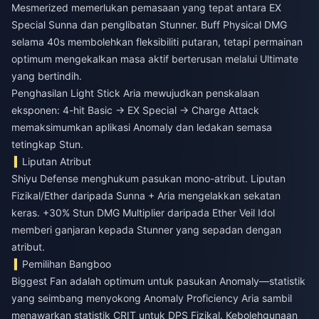
Mesmerized memerlukan pemasaan yang tepat antara EX
Special Sunna dan penglibatan Stunner. Buff Physical DMG
selama 40s membolehkan fleksibiliti putaran, tetapi permainan
optimum mengekalkan masa aktif berterusan melalui Ultimate
yang bertindih.
Penghasilan Light Stick Aria mewujudkan penskalaan
eksponen: 4-hit Basic → EX Special → Charge Attack
memaksimumkan aplikasi Anomaly dan ledakan semasa
tetingkap Stun.
Liputan Atribut
Shiyu Defense menghukum pasukan mono-atribut. Liputan
Fizikal/Ether daripada Sunna + Aria mengelakkan sekatan
keras. +30% Stun DMG Multiplier daripada Ether Veil Idol
memberi ganjaran kepada Stunner yang sepadan dengan
atribut.
Pemilihan Bangboo
Biggest Fan adalah optimum untuk pasukan Anomaly—statistik
yang seimbang menyokong Anomaly Proficiency Aria sambil
menawarkan statistik CRIT untuk DPS Fizikal. Kebolehgunaan