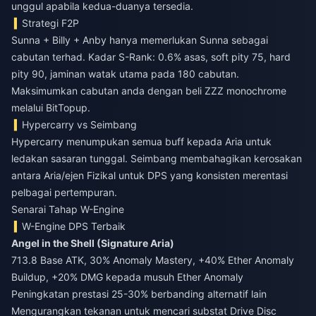
unggul apabila kedua-duanya tersedia.
Strategi F2P
Sunna + Billy + Anby hanya memerlukan Sunna sebagai
cabutan terhad. Kadar S-Rank: 0.6% asas, soft pity 75, hard
pity 90, jaminan watak utama pada 180 cabutan.
Maksimumkan cabutan anda dengan
beli ZZZ monochrome
melalui BitTopup.
Hypercarry vs Seimbang
Hypercarry menumpukan semua buff kepada Aria untuk
ledakan sasaran tunggal. Seimbang membahagikan kerosakan
antara Aria/ejen Fizikal untuk DPS yang konsisten merentasi
pelbagai pertempuran.
Senarai Tahap W-Engine
W-Engine DPS Terbaik
Angel in the Shell (Signature Aria)
713.8 Base ATK, 30% Anomaly Mastery, +40% Ether Anomaly
Buildup, +20% DMG kepada musuh Ether Anomaly
Peningkatan prestasi 25-30% berbanding alternatif lain
Mengurangkan tekanan untuk mencari substat Drive Disc