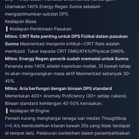
Utamakan 140% Energy Regen Sunna sebelum
mengoptimumkan substat DPS.
Kesilapan Biasa
Kesilapan Pembinaan Pasukan
Mitos: CRIT Rate penting untuk DPS Fizikal dalam pasukan
Sunna
Mesmerized menjamin kritikal—CRIT Rate adalah
membazir. Tukar kepada CRIT DMG/ATK%/Physical DMG%.
Mitos: Energy Regen generik sudah memadai untuk Sunna
Penanda aras 140% adalah keperluan mutlak. Di bawah tahap
ini akan mengurangkan masa aktif Mesmerized sebanyak 30-
40%.
Mitos: Aria berfungsi dengan binaan DPS standard
Memerlukan 400+ Anomaly Proficiency (30+ setiap cakera).
Binaan standard kehilangan 40-50% kerosakan.
Kesilapan W-Engine
Pemain kurang menghargai tenaga luar medan Thoughtbop
(+0.4/s membolehkan kitaran bawah 20s yang tidak terdapat
di tempat lain). Pelaburan berlebihan dalam penambahbaikan