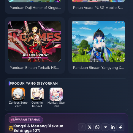
Panduan Daji Honor of Kings: 1
Petua Acara PUBG Mobile Spi
0 Tip Teratas | Ogos 2026
der-Man | Ogos 2026
Panduan Binaan Terbaik HSR
Panduan Binaan Yangyang Xu
Gilgamesh | Ogos 2026
anling | Ogos 2026
PRODUK YANG DISYORKAN
Zenless Zone
Genshin
Honkai: Star
Zero
Impact
Rail
TAWARAN TERHAD
Kongsi & Menang Diskaun
Sehingga 10%