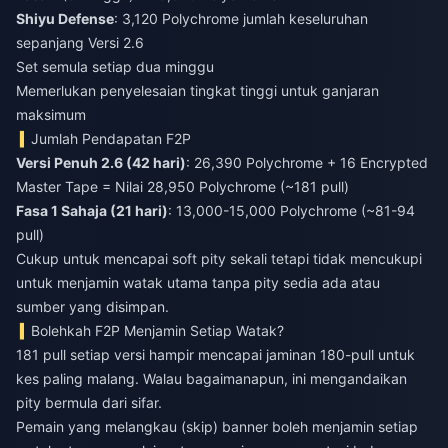
Shiyu Defense
: 3,120 Polychrome jumlah keseluruhan
sepanjang Versi 2.6
Set semula setiap dua minggu
Memerlukan penyelesaian tingkat tinggi untuk ganjaran
maksimum
Jumlah Pendapatan F2P
Versi Penuh 2.6 (42 hari)
: 26,390 Polychrome + 16 Encrypted
Master Tape = Nilai 28,950 Polychrome (~181 pull)
Fasa 1 Sahaja (21 hari)
: 13,000-15,000 Polychrome (~81-94
pull)
Cukup untuk mencapai soft pity sekali tetapi tidak mencukupi
untuk menjamin watak utama tanpa pity sedia ada atau
sumber yang disimpan.
Bolehkah F2P Menjamin Setiap Watak?
181 pull setiap versi hampir mencapai jaminan 180-pull untuk
kes paling malang. Walau bagaimanapun, ini mengandaikan
pity bermula dari sifar.
Pemain yang melangkau (skip) banner boleh menjamin setiap