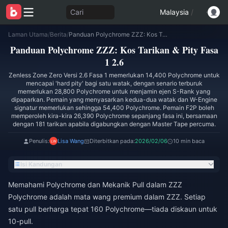
Cari
Malaysia
/
Laman Utama
/
Berita
/
Panduan Polychrome ZZZ: Kos Tarikan & Pity Fasa 1 2.6
Panduan Polychrome ZZZ: Kos Tarikan & Pity Fasa
1 2.6
Zenless Zone Zero Versi 2.6 Fasa 1 memerlukan 14,400 Polychrome untuk
mencapai 'hard pity' bagi satu watak, dengan senario terburuk
memerlukan 28,800 Polychrome untuk menjamin ejen S-Rank yang
dipaparkan. Pemain yang menyasarkan kedua-dua watak dan W-Engine
signatur memerlukan sehingga 54,400 Polychrome. Pemain F2P boleh
memperoleh kira-kira 26,390 Polychrome sepanjang fasa ini, bersamaan
dengan 181 tarikan apabila digabungkan dengan Master Tape percuma.
Penulis:
Lisa Wang
Diterbitkan pada:
2026/02/06
10 min baca
Isi Kandungan
Memahami Polychrome dan Mekanik Pull dalam ZZZ
Polychrome adalah mata wang premium dalam ZZZ. Setiap
satu pull berharga tepat 160 Polychrome—tiada diskaun untuk
10-pull.