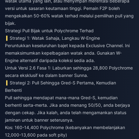
watak utama yang lain, atau menyimpan merentasi beberapa
versi untuk sasaran keutamaan tinggi. Pemain F2P boleh
mengekalkan 50-60% watak terhad melalui pemilihan pull yang
bijak.
Strategi Pull Bijak untuk Polychrome Terhad
Strategi 1: Watak Sahaja, Langkau W-Engine
Peruntukkan keseluruhan bajet kepada Exclusive Channel. Ini
memaksimumkan kepelbagaian watak anda. Gunakan W-
Engine alternatif daripada koleksi sedia ada.
Untuk Versi 2.6 Fasa 1: Laburkan sehingga 28,800 Polychrome
secara eksklusif ke dalam banner Sunna.
Strategi 2: Pull Sehingga Gred-S Pertama, Kemudian
Berhenti
Pull sehingga mendapat mana-mana Gred-S, kemudian
berhenti serta-merta. Jika anda menang 50/50, anda berjaya
dengan cekap. Jika kalah, anda telah mengamankan status
jaminan untuk banner seterusnya.
Kos: 160-14,400 Polychrome (kebanyakan membelanjakan
12,000-13,600 pada soft pity)