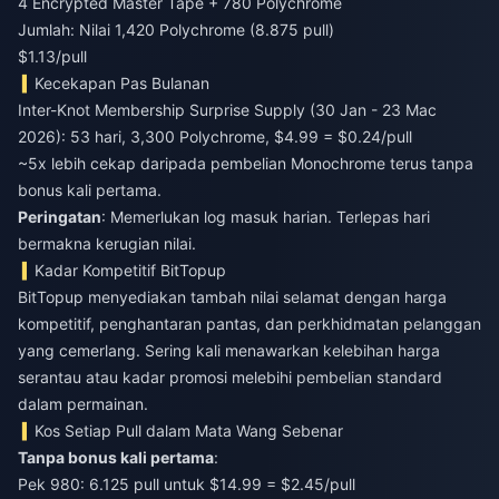
4 Encrypted Master Tape + 780 Polychrome
Jumlah: Nilai 1,420 Polychrome (8.875 pull)
$1.13/pull
Kecekapan Pas Bulanan
Inter-Knot Membership Surprise Supply (30 Jan - 23 Mac
2026): 53 hari, 3,300 Polychrome, $4.99 = $0.24/pull
~5x lebih cekap daripada pembelian Monochrome terus tanpa
bonus kali pertama.
Peringatan
: Memerlukan log masuk harian. Terlepas hari
bermakna kerugian nilai.
Kadar Kompetitif BitTopup
BitTopup menyediakan tambah nilai selamat dengan harga
kompetitif, penghantaran pantas, dan perkhidmatan pelanggan
yang cemerlang. Sering kali menawarkan kelebihan harga
serantau atau kadar promosi melebihi pembelian standard
dalam permainan.
Kos Setiap Pull dalam Mata Wang Sebenar
Tanpa bonus kali pertama
:
Pek 980: 6.125 pull untuk $14.99 = $2.45/pull