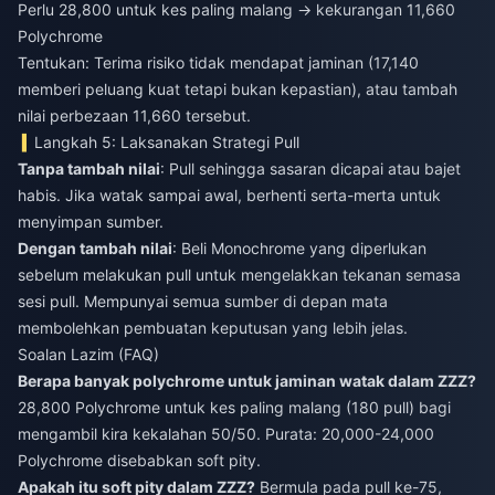
Perlu 28,800 untuk kes paling malang → kekurangan 11,660
Polychrome
Tentukan: Terima risiko tidak mendapat jaminan (17,140
memberi peluang kuat tetapi bukan kepastian), atau tambah
nilai perbezaan 11,660 tersebut.
Langkah 5: Laksanakan Strategi Pull
Tanpa tambah nilai
: Pull sehingga sasaran dicapai atau bajet
habis. Jika watak sampai awal, berhenti serta-merta untuk
menyimpan sumber.
Dengan tambah nilai
: Beli Monochrome yang diperlukan
sebelum melakukan pull untuk mengelakkan tekanan semasa
sesi pull. Mempunyai semua sumber di depan mata
membolehkan pembuatan keputusan yang lebih jelas.
Soalan Lazim (FAQ)
Berapa banyak polychrome untuk jaminan watak dalam ZZZ?
28,800 Polychrome untuk kes paling malang (180 pull) bagi
mengambil kira kekalahan 50/50. Purata: 20,000-24,000
Polychrome disebabkan soft pity.
Apakah itu soft pity dalam ZZZ?
Bermula pada pull ke-75,