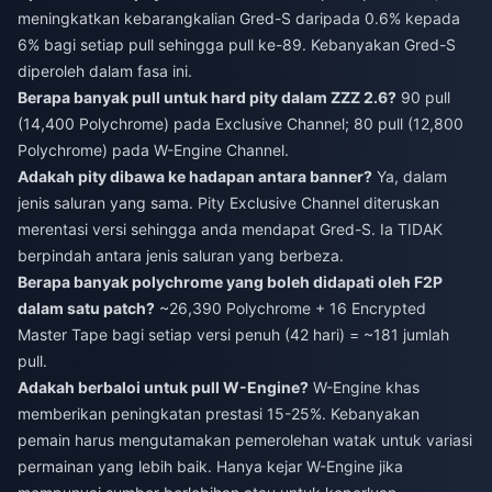
meningkatkan kebarangkalian Gred-S daripada 0.6% kepada
6% bagi setiap pull sehingga pull ke-89. Kebanyakan Gred-S
diperoleh dalam fasa ini.
Berapa banyak pull untuk hard pity dalam ZZZ 2.6?
90 pull
(14,400 Polychrome) pada Exclusive Channel; 80 pull (12,800
Polychrome) pada W-Engine Channel.
Adakah pity dibawa ke hadapan antara banner?
Ya, dalam
jenis saluran yang sama. Pity Exclusive Channel diteruskan
merentasi versi sehingga anda mendapat Gred-S. Ia TIDAK
berpindah antara jenis saluran yang berbeza.
Berapa banyak polychrome yang boleh didapati oleh F2P
dalam satu patch?
~26,390 Polychrome + 16 Encrypted
Master Tape bagi setiap versi penuh (42 hari) = ~181 jumlah
pull.
Adakah berbaloi untuk pull W-Engine?
W-Engine khas
memberikan peningkatan prestasi 15-25%. Kebanyakan
pemain harus mengutamakan pemerolehan watak untuk variasi
permainan yang lebih baik. Hanya kejar W-Engine jika