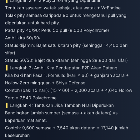
Langkah 2: Kira Polychrome yang Diperlukan
Tentukan sasaran: watak sahaja, atau watak + W-Engine
Tolak pity semasa daripada 90 untuk mengetahui pull yang
diperlukan untuk hard pity.
Pada pity 40/90: Perlu 50 pull (8,000 Polychrome)
Ambil kira 50/50:
Status dijamin: Bajet satu kitaran pity (sehingga 14,400 dari
sifar)
Status 50/50: Bajet dua kitaran (sehingga 28,800 dari sifar)
Langkah 3: Ambil Kira Pendapatan F2P Akan Datang
Kira baki hari Fasa 1. Formula: (Hari × 60) + ganjaran acara +
Hollow Zero mingguan + Shiyu Defense
Contoh (baki 15 hari): (15 × 60) + 2,000 acara + 4,640 Hollow
Zero = 7,540 Polychrome
Langkah 4: Tentukan Jika Tambah Nilai Diperlukan
Bandingkan jumlah sumber (semasa + akan datang) vs
keperluan matlamat.
Contoh: 9,600 semasa + 7,540 akan datang = 17,140 jumlah
keseluruhan