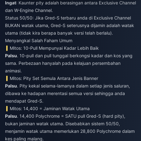
Ingat
: Kaunter pity adalah berasingan antara Exclusive Channel
dan W-Engine Channel.
Status 50/50: Jika Gred-S terbaru anda di Exclusive Channel
BUKAN watak utama, Gred-S seterusnya dijamin adalah watak
utama (tidak kira berapa banyak versi telah berlalu).
Menyangkal Salah Faham Umum
Mitos: 10-Pull Mempunyai Kadar Lebih Baik
Palsu
. 10-pull dan pull tunggal berkongsi kadar dan kos yang
sama. Perbezaan hanyalah pada kelajuan persembahan
animasi.
Mitos: Pity Set Semula Antara Jenis Banner
Palsu
. Pity kekal selama-lamanya dalam setiap jenis saluran,
dibawa ke hadapan merentasi semua versi sehingga anda
mendapat Gred-S.
Mitos: 14,400 = Jaminan Watak Utama
Palsu
. 14,400 Polychrome = SATU pull Gred-S (hard pity),
bukan jaminan watak utama. Disebabkan sistem 50/50,
menjamin watak utama memerlukan 28,800 Polychrome dalam
kes paling malang.