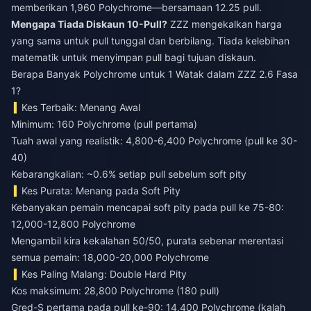
memberikan 1,960 Polychrome—bersamaan 12.25 pull.
Mengapa Tiada Diskaun 10-Pull?
ZZZ mengekalkan harga
yang sama untuk pull tunggal dan berbilang. Tiada kelebihan
matematik untuk menyimpan pull bagi tujuan diskaun.
Berapa Banyak Polychrome untuk 1 Watak dalam ZZZ 2.6 Fasa
1?
Kes Terbaik: Menang Awal
Minimum: 160 Polychrome (pull pertama)
Tuah awal yang realistik: 4,800-6,400 Polychrome (pull ke 30-
40)
Kebarangkalian: ~0.6% setiap pull sebelum soft pity
Kes Purata: Menang pada Soft Pity
Kebanyakan pemain mencapai soft pity pada pull ke 75-80:
12,000-12,800 Polychrome
Mengambil kira kekalahan 50/50, purata sebenar merentasi
semua pemain: 18,000-20,000 Polychrome
Kes Paling Malang: Double Hard Pity
Kos maksimum: 28,800 Polychrome (180 pull)
Gred-S pertama pada pull ke-90: 14,400 Polychrome (kalah