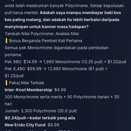
anda telah melaburkan banyak Polychrome. Setiap keputusan
pull harus menilai:
Adakah saya mampu membayar baki kos
kes paling malang, dan adakah itu lebih berbaloi daripada
menyimpan untuk banner masa hadapan?
Tambah Nilai Polychrome: Analisis Nilai
Bonus Berganda Pembeli Kali Pertama
Semua pek Monochrome digandakan pada pembelian
pertama:
Pek 980: $14.99 → 1,960 Monochrome (12.25 pull) = $1.22/pull
Pek 6,480: $99.99 → 12,960 Monochrome (81 pull) =
$1.23/pull
Pakej Nilai Terbaik
Inter-Knot Membership
: $4.99
300 Monochrome serta-merta + 90 Polychrome harian × 30
hari
Jumlah: 3,300 Polychrome (20.6 pull)
$0.24/pull—kadar terbaik yang ada
New Eridu City Fund
: $9.99