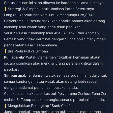
Status jaminan ini akan dibawa ke hadapan selama-lamanya.
Strategi 3: Simpan untuk Jaminan Patch Seterusnya
Langkau keseluruhan versi untuk mengumpul 28,800+
Polychrome. Ini sesuai dilakukan apabila banner akan datang
menampilkan watak yang anda tidak perlukan.
Versi 2.6 Fasa 2 menampilkan Aria (S-Rank Ether Anomaly).
Pemain yang tidak berminat dengan Sunna boleh menyimpan
pendapatan Fasa 1 sepenuhnya.
Bila Perlu Pull vs Simpan
Pull apabila
: Watak utama meningkatkan kemajuan akaun
secara signifikan atau mengisi jurang peranan kritikal dalam
pasukan.
Simpan apabila
: Barisan watak semasa sudah memadai untuk
semua kandungan, atau watak akan datang lebih sesuai
dengan matlamat pembinaan pasukan anda.
Gunakan alat
kalkulator kos pull Polychrome Zenless Zone Zero
melalui BitTopup untuk merangka senario perbelanjaan anda.
Mengelakkan Perangkap "Sunk Cost"
Jangan sesekali terus melakukan pull semata-mata kerana