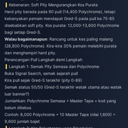
Kebenaran: Soft Pity Mengurangkan Kos Purata
Hard pity berada pada 90 pull (14,400 Polychrome), tetapi
kebanyakan pemain mendapat Gred-S pada pull ke 75-85
disebabkan soft pity. Kos purata: 12,000-13,600 Polychrome
bagi setiap Gred-S.
Walau bagaimanapun
: Rancang untuk kes paling malang
(28,800 Polychrome). Kira-kira 30% pemain melebihi purata
dan menghampiri hard pity.
Perancangan Pull Langkah demi Langkah
Langkah 1: Semak Pity Semasa dan Polychrome
Buka Signal Search, semak sejarah pull
Kira pull sejak Gred-S terakhir (pity 0-89)
Semak status 50/50 (Gred-S terakhir watak utama atau watak
luar banner?)
Jumlahkan: Polychrome Semasa + Master Tape + kod yang
belum ditebus
Contoh: 8,000 Polychrome + 10 Master Tape (nilai 1,600) =
9,600 jumlah bajet