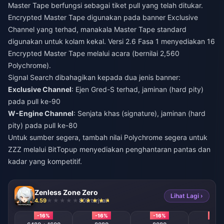
Master Tape berfungsi sebagai tiket pull yang telah ditukar.
Encrypted Master Tape digunakan pada banner Exclusive
Channel yang terhad, manakala Master Tape standard
digunakan untuk kolam kekal. Versi 2.6 Fasa 1 menyediakan 16
Encrypted Master Tape melalui acara (bernilai 2,560
Polychrome).
Signal Search dibahagikan kepada dua jenis banner:
Exclusive Channel
: Ejen Gred-S terhad, jaminan (hard pity)
pada pull ke-90
W-Engine Channel
: Senjata khas (signature), jaminan (hard
pity) pada pull ke-80
Untuk sumber segera,
tambah nilai Polychrome segera untuk
ZZZ
melalui BitTopup menyediakan penghantaran pantas dan
kadar yang kompetitif.
Zenless Zone Zero
Lihat Lagi ›
4.59
808 terjual
-16%
-16%
-16%
-16%