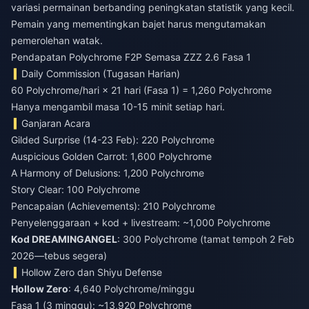
variasi permainan berbanding peningkatan statistik yang kecil.
Pemain yang mementingkan bajet harus mengutamakan
pemerolehan watak.
Pendapatan Polychrome F2P Semasa ZZZ 2.6 Fasa 1
Daily Commission (Tugasan Harian)
60 Polychrome/hari × 21 hari (Fasa 1) = 1,260 Polychrome
Hanya mengambil masa 10-15 minit setiap hari.
Ganjaran Acara
Gilded Surprise (14-23 Feb): 220 Polychrome
Auspicious Golden Carrot: 1,600 Polychrome
A Harmony of Delusions: 1,200 Polychrome
Story Clear: 100 Polychrome
Pencapaian (Achievements): 210 Polychrome
Penyelenggaraan + kod + livestream: ~1,000 Polychrome
Kod DREAMINGANGEL
: 300 Polychrome (tamat tempoh 2 Feb
2026—tebus segera)
Hollow Zero dan Shiyu Defense
Hollow Zero
: 4,640 Polychrome/minggu
Fasa 1 (3 minggu): ~13,920 Polychrome