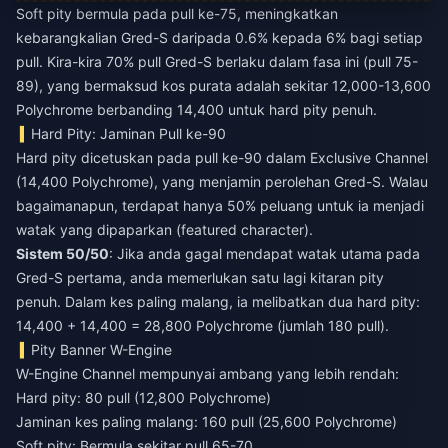
Soft pity bermula pada pull ke-75, meningkatkan
kebarangkalian Gred-S daripada 0.6% kepada 6% bagi setiap
pull. Kira-kira 70% pull Gred-S berlaku dalam fasa ini (pull 75-
89), yang bermaksud kos purata adalah sekitar 12,000-13,600
Polychrome berbanding 14,400 untuk hard pity penuh.
Hard Pity: Jaminan Pull ke-90
Hard pity dicetuskan pada pull ke-90 dalam Exclusive Channel
(14,400 Polychrome), yang menjamin perolehan Gred-S. Walau
bagaimanapun, terdapat hanya 50% peluang untuk ia menjadi
watak yang dipaparkan (featured character).
Sistem 50/50
: Jika anda gagal mendapat watak utama pada
Gred-S pertama, anda memerlukan satu lagi kitaran pity
penuh. Dalam kes paling malang, ia melibatkan dua hard pity:
14,400 + 14,400 = 28,800 Polychrome (jumlah 180 pull).
Pity Banner W-Engine
W-Engine Channel mempunyai ambang yang lebih rendah:
Hard pity: 80 pull (12,800 Polychrome)
Jaminan kes paling malang: 160 pull (25,600 Polychrome)
Soft pity: Bermula sekitar pull 65-70