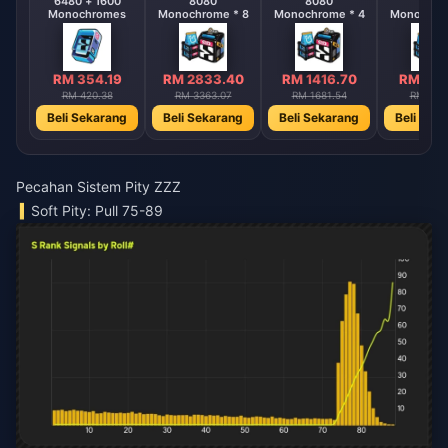
6480 + 1600
8080
8080
808
Monochromes
Monochrome * 8
Monochrome * 4
Monochrom
RM 354.19
RM 2833.40
RM 1416.70
RM 708
RM 420.38
RM 3363.07
RM 1681.54
RM 840
Beli Sekarang
Beli Sekarang
Beli Sekarang
Beli Sek
Pecahan Sistem Pity ZZZ
Soft Pity: Pull 75-89