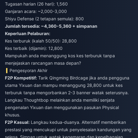
Tugasan harian (26 hari): 1,560
Ganjaran acara: ~2,000-3,000
Shiyu Defense (2 tetapan semula): 800
Jumlah tersedia: ~4,360-5,360 + simpanan
Keperluan Pelaburan:
Kes terburuk (kalah 50/50): 28,800
Kes terbaik (dijamin): 12,800
Mampukah anda menanggung kos kes terburuk tanpa
menjejaskan rancangan masa depan?
Pengesyoran Akhir
F2P Kompetitif:
Tarik Qingming Birdcage jika anda pengguna
utama Yixuan dan mampu menanggung 28,800 untuk kes
terburuk tanpa mengorbankan 2-3 banner watak seterusnya.
Langkau Thoughtbop melainkan anda memiliki senjata
pengenalan Yixuan dan menggunakan pasukan Physical
khusus.
F2P Kasual:
Langkau kedua-duanya. Alternatif memberikan
prestasi yang mencukupi untuk penyelesaian kandungan yang
selesa. Simpan untuk watak kegemaran dan kepelbagaian