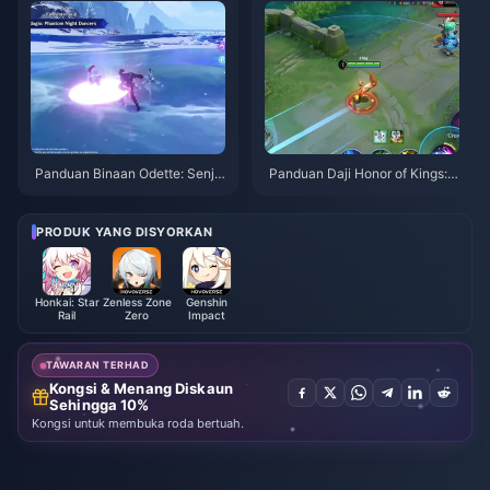
Panduan Binaan Odette: Senja
Panduan Daji Honor of Kings: 1
ta, Artefik & Pasukan Terbaik |
0 Tip Teratas | Ogos 2026
Ogos 2026
PRODUK YANG DISYORKAN
Honkai: Star
Zenless Zone
Genshin
Rail
Zero
Impact
TAWARAN TERHAD
Kongsi & Menang Diskaun
Sehingga 10%
Kongsi untuk membuka roda bertuah.