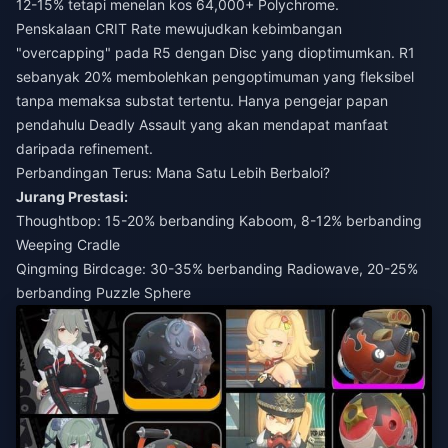
12-15% tetapi menelan kos 64,000+ Polychrome.
Penskalaan CRIT Rate mewujudkan kebimbangan
"overcapping" pada R5 dengan Disc yang dioptimumkan. R1
sebanyak 20% membolehkan pengoptimuman yang fleksibel
tanpa memaksa substat tertentu. Hanya pengejar papan
pendahulu Deadly Assault yang akan mendapat manfaat
daripada refinement.
Perbandingan Terus: Mana Satu Lebih Berbaloi?
Jurang Prestasi:
Thoughtbop: 15-20% berbanding Kaboom, 8-12% berbanding
Weeping Cradle
Qingming Birdcage: 30-35% berbanding Radiowave, 20-25%
berbanding Puzzle Sphere