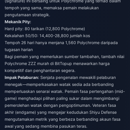
(signature) ini bersaing untuk Polychrome yang terhad dalam
tempoh yang sama, memaksa pemain melakukan
pengutamaan strategik.
Mekanik Pity:
Hard pity: 80 tarikan (12,800 Polychrome)
Kekalahan 50/50: 14,400-28,800 jumlah kos
Tempoh 26 hari hanya menjana 1,560 Polychrome daripada
tugasan harian
Bagi pemain yang memerlukan sumber tambahan,
tambah nilai
Polychrome ZZZ murah
di BitTopup menawarkan harga
kompetitif dan penghantaran segera.
Impak Pelaburan:
Senjata pengenalan mewakili pelaburan
menegak—memperkasakan watak sedia ada berbanding
memperluaskan senarai watak. Pemain fasa pertengahan (mid-
game) menghadapi pilihan paling sukar dalam mengimbangi
pemerolehan watak dengan pengoptimuman. Veteran fasa
akhir (endgame) yang mengejar kedudukan Shiyu Defense
mengutamakan metrik yang berbeza berbanding akaun fasa
awal yang sedang membina pasukan teras.