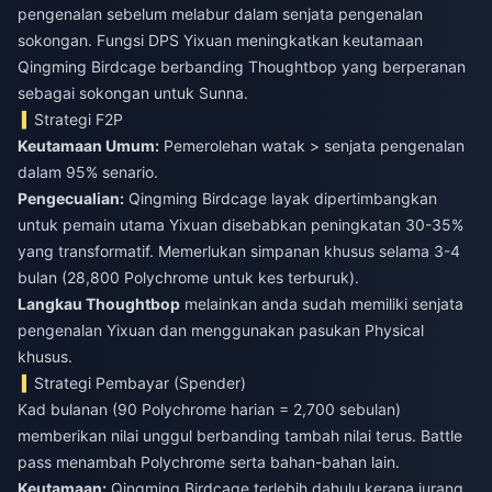
pengenalan sebelum melabur dalam senjata pengenalan
sokongan. Fungsi DPS Yixuan meningkatkan keutamaan
Qingming Birdcage berbanding Thoughtbop yang berperanan
sebagai sokongan untuk Sunna.
Strategi F2P
Keutamaan Umum:
Pemerolehan watak > senjata pengenalan
dalam 95% senario.
Pengecualian:
Qingming Birdcage layak dipertimbangkan
untuk pemain utama Yixuan disebabkan peningkatan 30-35%
yang transformatif. Memerlukan simpanan khusus selama 3-4
bulan (28,800 Polychrome untuk kes terburuk).
Langkau Thoughtbop
melainkan anda sudah memiliki senjata
pengenalan Yixuan dan menggunakan pasukan Physical
khusus.
Strategi Pembayar (Spender)
Kad bulanan (90 Polychrome harian = 2,700 sebulan)
memberikan nilai unggul berbanding tambah nilai terus. Battle
pass menambah Polychrome serta bahan-bahan lain.
Keutamaan:
Qingming Birdcage terlebih dahulu kerana jurang