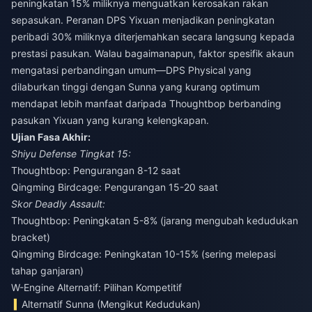
peningkatan 15% miliknya menguatkan kerosakan rakan
sepasukan. Peranan DPS Yixuan menjadikan peningkatan
peribadi 30% miliknya diterjemahkan secara langsung kepada
prestasi pasukan. Walau bagaimanapun, faktor spesifik akaun
mengatasi perbandingan umum—DPS Physical yang
dilaburkan tinggi dengan Sunna yang kurang optimum
mendapat lebih manfaat daripada Thoughtbop berbanding
pasukan Yixuan yang kurang kelengkapan.
Ujian Fasa Akhir:
Shiyu Defense Tingkat 15:
Thoughtbop: Pengurangan 8-12 saat
Qingming Birdcage: Pengurangan 15-20 saat
Skor Deadly Assault:
Thoughtbop: Peningkatan 5-8% (jarang mengubah kedudukan
bracket)
Qingming Birdcage: Peningkatan 10-15% (sering melepasi
tahap ganjaran)
W-Engine Alternatif: Pilihan Kompetitif
Alternatif Sunna (Mengikut Kedudukan)