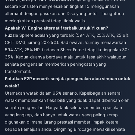
secara konsisten menyelesaikan tingkat 15 menggunakan
alternatif dengan pasukan dan Disc yang betul. Thoughtbop
meningkatkan prestasi tetapi tidak wajib.
Apakah W-Engine alternatif terbaik untuk Yixuan?
Puzzle Sphere adalah yang terbaik (594 ATK, 25% ATK, 25.6%
CRIT DMG, jurang 20-25%). Radiowave Journey menawarkan
594 ATK, 25% HP, tindanan Sheer Force tetapi ketinggalan 30-
35%. Kedua-duanya berdaya maju untuk fasa akhir walaupun
senjata pengenalan memberikan peningkatan yang
transformatif.
Patutkah F2P menarik senjata pengenalan atau simpan untuk
watak?
Utamakan watak dalam 95% senario. Kepelbagaian senarai
watak membolehkan fleksibiliti yang tidak dapat diberikan oleh
senjata pengenalan. Hanya tarik selepas membina pasukan
yang lengkap, dan hanya untuk watak yang paling kerap
digunakan di mana jurang prestasi memberi impak ketara
kepada kemajuan anda. Qingming Birdcage mewakili senjata