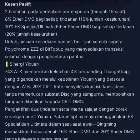
Kesan Pasif:
2 tindanan pada permulaan pertempuran (tempoh 15 saat)
8% Ether DMG bagi setiap tindanan (16% jumlah keseluruhan)
10% EX Special/Ultimate Ether Sheer DMG bagi setiap tindanan
(20% jumlah keseluruhan)
Untuk jaminan kesediaan banner,
beli isian semula segera
Polychrome ZZZ
di BitTopup yang menyediakan transaksi
selamat dengan penghantaran pantas.
Sinergi Yixuan
743 ATK memberikan kelebihan 4% berbanding Thoughtbop,
yang digandakan melalui kebolehan Yixuan yang berskala
dengan ATK. 20% CRIT Rate menyelesaikan isu konsistensi
tanpa memerlukan substat Disc yang sempurna, membolehkan
tumpuan diberikan kepada CRIT DMG.
Pengaktifan dua tindanan serta-merta sejajar dengan corak
serangan burst Yixuan. Putaran optimumnya menggunakan EX
Special dan Ultimate dalam saat-saat awal—Qingming
memastikan bonus penuh 16% Ether DMG dan 20% Sheer DMG
tanpa kelewatan pengumpulan.