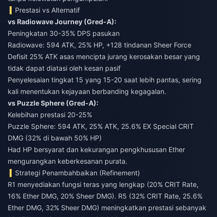
Prestasi vs Alternatif
vs Radiowave Journey (Gred-A):
Peningkatan 30-35% DPS pasukan
Radiowave: 594 ATK, 25% HP, +128 tindanan Sheer Force
Defisit 25% ATK asas mencipta jurang kerosakan besar yang
tidak dapat diatasi oleh kesan pasif
Penyelesaian tingkat 15 yang 15-20 saat lebih pantas, sering
kali menentukan kejayaan berbanding kegagalan.
vs Puzzle Sphere (Gred-A):
Kelebihan prestasi 20-25%
Puzzle Sphere: 594 ATK, 25% ATK, 25.6% EX Special CRIT
DMG (32% di bawah 50% HP)
Had HP bersyarat dan kekurangan pengkhususan Ether
mengurangkan keberkesanan purata.
Strategi Penambahbaikan (Refinement)
R1 menyediakan fungsi teras yang lengkap (20% CRIT Rate,
16% Ether DMG, 20% Sheer DMG). R5 (32% CRIT Rate, 25.6%
Ether DMG, 32% Sheer DMG) meningkatkan prestasi sebanyak