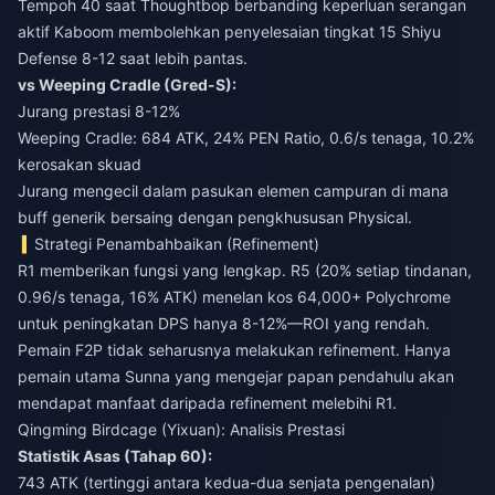
Tempoh 40 saat Thoughtbop berbanding keperluan serangan
aktif Kaboom membolehkan penyelesaian tingkat 15 Shiyu
Defense 8-12 saat lebih pantas.
vs Weeping Cradle (Gred-S):
Jurang prestasi 8-12%
Weeping Cradle: 684 ATK, 24% PEN Ratio, 0.6/s tenaga, 10.2%
kerosakan skuad
Jurang mengecil dalam pasukan elemen campuran di mana
buff generik bersaing dengan pengkhususan Physical.
Strategi Penambahbaikan (Refinement)
R1 memberikan fungsi yang lengkap. R5 (20% setiap tindanan,
0.96/s tenaga, 16% ATK) menelan kos 64,000+ Polychrome
untuk peningkatan DPS hanya 8-12%—ROI yang rendah.
Pemain F2P tidak seharusnya melakukan refinement. Hanya
pemain utama Sunna yang mengejar papan pendahulu akan
mendapat manfaat daripada refinement melebihi R1.
Qingming Birdcage (Yixuan): Analisis Prestasi
Statistik Asas (Tahap 60):
743 ATK (tertinggi antara kedua-dua senjata pengenalan)