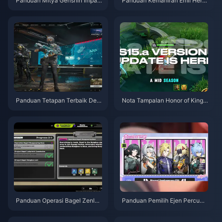
Panduan Mitya Genshin Impac
Panduan Kemahiran Emil Herzt
t | Ogos 2026
ier Identity V | Ogos 2026
Panduan Tetapan Terbaik Delt
Nota Tampalan Honor of Kings
a Force | Ogos 2026
S15.a | Ogos 2026
Panduan Operasi Bagel Zenles
Panduan Pemilih Ejen Percuma
s Zone Zero | Ogos 2026
ZZZ 3.1 | Ogos 2026