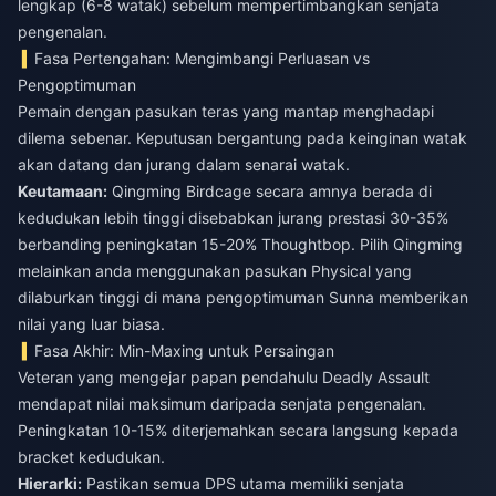
lengkap (6-8 watak) sebelum mempertimbangkan senjata
pengenalan.
Fasa Pertengahan: Mengimbangi Perluasan vs
Pengoptimuman
Pemain dengan pasukan teras yang mantap menghadapi
dilema sebenar. Keputusan bergantung pada keinginan watak
akan datang dan jurang dalam senarai watak.
Keutamaan:
Qingming Birdcage secara amnya berada di
kedudukan lebih tinggi disebabkan jurang prestasi 30-35%
berbanding peningkatan 15-20% Thoughtbop. Pilih Qingming
melainkan anda menggunakan pasukan Physical yang
dilaburkan tinggi di mana pengoptimuman Sunna memberikan
nilai yang luar biasa.
Fasa Akhir: Min-Maxing untuk Persaingan
Veteran yang mengejar papan pendahulu Deadly Assault
mendapat nilai maksimum daripada senjata pengenalan.
Peningkatan 10-15% diterjemahkan secara langsung kepada
bracket kedudukan.
Hierarki:
Pastikan semua DPS utama memiliki senjata