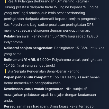
Realiti Pulangan Berkurangan (Diminishing Returns)
Jurang prestasi daripada tiada W-Engine kepada W-Engine
yang berfungsi adalah jauh lebih besar berbanding
peningkatan daripada alternatif kepada senjata pengenalan.
Kos Polychrome bagi setiap peratusan peningkatan DPS
meningkat secara eksponen dengan pengoptimuman.
Pelaburan awal:
Peningkatan 50-100% bagi setiap 12,800
Naiktaraf senjata pengenalan:
Peningkatan 15-35% untuk kos
Refinement R1→R5:
64,000+ Polychrome untuk peningkatan
12-15% (nilai yang sangat teruk)
Bila Senjata Pengenalan Benar-benar Penting
Papan pendahulu kompetitif:
Top 1% Deadly Assault benar-
benar memerlukan pengoptimuman.
Keselesaan untuk watak kegemaran:
Nilai subjektif
mewajarkan pelaburan apabila sejajar dengan keutamaan
anda.
Persediaan masa hadapan:
Siling kuasa kekal terhadap