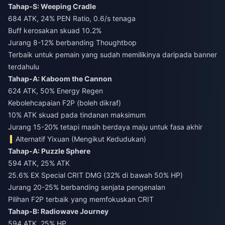
Tahap-S: Weeping Cradle
684 ATK, 24% PEN Ratio, 0.6/s tenaga
Buff kerosakan skuad 10.2%
Jurang 8-12% berbanding Thoughtbop
Terbaik untuk pemain yang sudah memilikinya daripada banner
terdahulu
Tahap-A: Kaboom the Cannon
624 ATK, 50% Energy Regen
Kebolehcapaian F2P (boleh dikraf)
10% ATK skuad pada tindanan maksimum
Jurang 15-20% tetapi masih berdaya maju untuk fasa akhir
Alternatif Yixuan (Mengikut Kedudukan)
Tahap-A: Puzzle Sphere
594 ATK, 25% ATK
25.6% EX Special CRIT DMG (32% di bawah 50% HP)
Jurang 20-25% berbanding senjata pengenalan
Pilihan F2P terbaik yang memfokuskan CRIT
Tahap-B: Radiowave Journey
594 ATK, 25% HP