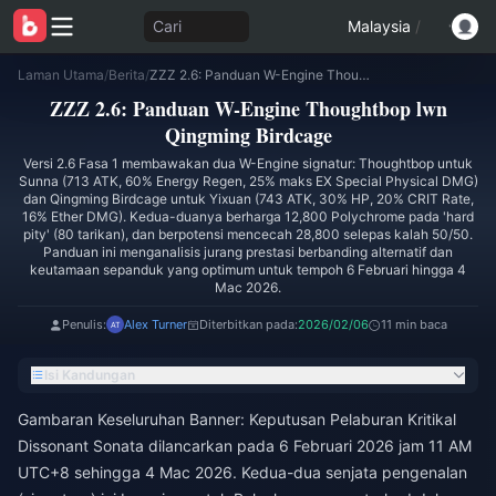
Cari
Malaysia
/
Laman Utama
/
Berita
/
ZZZ 2.6: Panduan W-Engine Thoughtbop lwn Qingming Birdcage
ZZZ 2.6: Panduan W-Engine Thoughtbop lwn
Qingming Birdcage
Versi 2.6 Fasa 1 membawakan dua W-Engine signatur: Thoughtbop untuk
Sunna (713 ATK, 60% Energy Regen, 25% maks EX Special Physical DMG)
dan Qingming Birdcage untuk Yixuan (743 ATK, 30% HP, 20% CRIT Rate,
16% Ether DMG). Kedua-duanya berharga 12,800 Polychrome pada 'hard
pity' (80 tarikan), dan berpotensi mencecah 28,800 selepas kalah 50/50.
Panduan ini menganalisis jurang prestasi berbanding alternatif dan
keutamaan sepanduk yang optimum untuk tempoh 6 Februari hingga 4
Mac 2026.
Penulis:
Alex Turner
Diterbitkan pada:
2026/02/06
11 min baca
Isi Kandungan
Gambaran Keseluruhan Banner: Keputusan Pelaburan Kritikal
Dissonant Sonata dilancarkan pada 6 Februari 2026 jam 11 AM
UTC+8 sehingga 4 Mac 2026. Kedua-dua senjata pengenalan