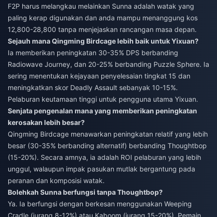
F2P harus melangkau melainkan Sunna adalah watak yang
paling kerap digunakan dan anda mampu menanggung kos
12,800-28,800 tanpa menjejaskan rancangan masa depan.
Sejauh mana Qingming Birdcage lebih baik untuk Yixuan?
Ia memberikan peningkatan 30-35% DPS berbanding
Radiowave Journey, dan 20-25% berbanding Puzzle Sphere. Ia
sering menentukan kejayaan penyelesaian tingkat 15 dan
meningkatkan skor Deadly Assault sebanyak 10-15%.
Pelaburan keutamaan tinggi untuk pengguna utama Yixuan.
Senjata pengenalan mana yang memberikan peningkatan
kerosakan lebih besar?
Qingming Birdcage menawarkan peningkatan relatif yang lebih
besar (30-35% berbanding alternatif) berbanding Thoughtbop
(15-20%). Secara amnya, ia adalah ROI pelaburan yang lebih
unggul, walaupun impak pasukan mutlak bergantung pada
peranan dan komposisi watak.
Bolehkah Sunna berfungsi tanpa Thoughtbop?
Ya. Ia berfungsi dengan berkesan menggunakan Weeping
Cradle (jurang 8-12%) atau Kaboom (jurang 15-20%). Pemain