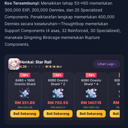
Kos Tersembunyi:
Menaikkan tahap 50→60 memerlukan
300,000 EXP, 200,000 Dennies, dan 20 Specialized
Components. Penaiktarafan lengkap memerlukan 400,000
Dennies secara keseluruhan—Thoughtbop memerlukan
Support Components (4 asas, 32 Reinforced, 30 Specialized),
manakala Qingming Birdcage memerlukan Rupture
Components.
Honkai: Star Rail
Lihat Lagi ›
4.36
928 terjual
-16%
-16%
-16%
-16%
6480 + 1600
8080 Oneiric
8080 Oneiric
8080 One
Oneiric Shard
Shard * 2
Shard * 4
Shard 
RM 351.80
RM 703.55
RM 1407.15
RM 281
RM 420.38
RM 840.77
RM 1681.54
RM 3363
Beli Sekarang
Beli Sekarang
Beli Sekarang
Beli Sek