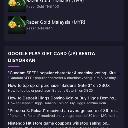
Razer Gold Thailand (THB)
Razer Gold THB 100
Razer Gold Malaysia (MYR)
Razer Gold RM 5
GOOGLE PLAY GIFT CARD (JP) BERITA
DISYORKAN
"Gundam SEED" popular character & machine voting: Kira &
"Gundam SEED" popular character & machine voting: Kira & Destiny
Destiny Spec II temporarily ranked first
Spec II temporarily ranked first
How to top up or purchase "Baldur's Gate 3" on XBOX
How to top up or purchase "Baldur's Gate 3" on XBOX
How to Deposit Higgs Domino Koin or Buy Higgs Domino
How to Deposit Higgs Domino Koin or Buy Higgs Domino Koin
Koin
"Persona 3: Reload" received an average score of 89 from
"Persona 3: Reload" received an average score of 89 from MC media
MC media and received a double 9-point rating from
and received a double 9-point rating from IGN/GS
IGN/GS
Nintendo HK store game coupons will stop selling on