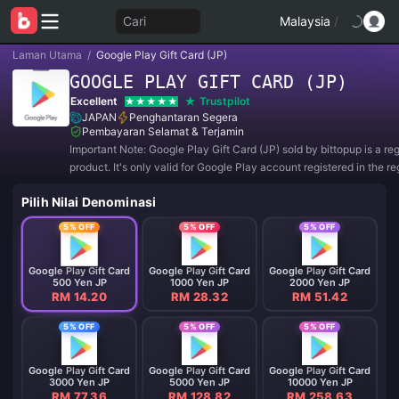
Cari
Malaysia
/
Laman Utama
/
Google Play Gift Card (JP)
GOOGLE PLAY GIFT CARD (JP)
Excellent
Trustpilot
JAPAN
Penghantaran Segera
Pembayaran Selamat & Terjamin
Important Note: Google Play Gift Card (JP) sold by bittopup is a re
product. It's only valid for Google Play account registered in the re
JAPAN. All purchases are NON-REFUNDABLE and NON-RETURN
Pilih Nilai Denominasi
5% OFF
5% OFF
5% OFF
Google Play Gift Card
Google Play Gift Card
Google Play Gift Card
500 Yen JP
1000 Yen JP
2000 Yen JP
RM 14.20
RM 28.32
RM 51.42
5% OFF
5% OFF
5% OFF
Google Play Gift Card
Google Play Gift Card
Google Play Gift Card
3000 Yen JP
5000 Yen JP
10000 Yen JP
RM 77.36
RM 128.82
RM 258.63