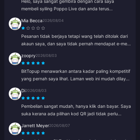
Helo, saya sangat gembira dengan cara saya
membeli syiling Poppo Live dan anda terus
menghantarnya ke akaun Binance saya dengan
Mia Becca
2026/08/04
segera. Saya berpuas hati dengan aplikasi anda dan
cara ia membimbing saya. Terima kasih, teruskan
Pesanan tidak berjaya tetapi wang telah ditolak dari
usaha ini.
akaun saya, dan saya tidak pernah mendapat e-mel
kegagalan pembayaran atau pengesahan. Khidmat
zoopry
2026/08/03
pelanggan juga tidak membantu, dan saya rasa ia
adalah bot kerana tiba-tiba ia mula bercakap dalam
BitTopup menawarkan antara kadar paling kompetitif
bahasa Cina.
yang pernah saya lihat. Laman web ini mudah dilayari
dan terdapat banyak pilihan pembayaran. Semuanya
Di
2026/08/03
berjalan lancar. Saya pasti akan kembali lagi!
Pembelian sangat mudah, hanya klik dan bayar. Saya
suka kerana ada pilihan kod QR jadi tidak perlu
pautkan akaun bank anda.
Jarrett Meyer
2026/08/07