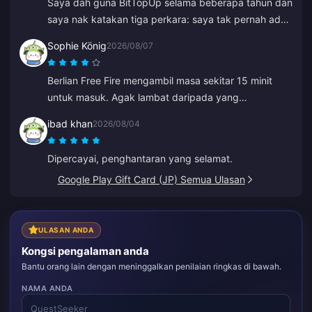
Saya dah guna BitTopUp selama beberapa tahun dan
saya nak katakan tiga perkara: saya tak pernah ada
masalah untuk tambah nilai; kelajuan penghantaran
Sophie König
2026/08/07
mengatasi semua yang lain yang pernah saya cuba;
dan ia sangat mudah, beberapa klik sahaja dan
Berlian Free Fire mengambil masa sekitar 15 minit
semuanya selesai. Ia memudahkan hidup.
untuk masuk. Agak lambat daripada yang
dijangkakan, tetapi harganya bagus jadi saya
ibad khan
2026/08/04
berpuas hati.
Dipercayai, penghantaran yang selamat.
Google Play Gift Card (JP) Semua Ulasan
ULASAN ANDA
Kongsi pengalaman anda
Bantu orang lain dengan meninggalkan penilaian ringkas di bawah.
NAMA ANDA