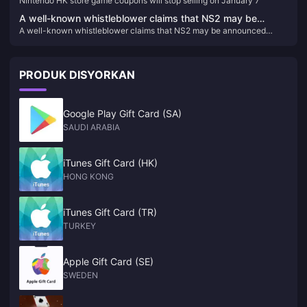
Nintendo HK store game coupons will stop selling on January 7
January 7
A well-known whistleblower claims that NS2 may be
A well-known whistleblower claims that NS2 may be announced
announced before April next year and will launch the
before April next year and will launch the "Bayonetta Trilogy"
"Bayonetta Trilogy"
PRODUK DISYORKAN
Google Play Gift Card (SA)
SAUDI ARABIA
iTunes Gift Card (HK)
HONG KONG
iTunes Gift Card (TR)
TURKEY
Apple Gift Card (SE)
SWEDEN