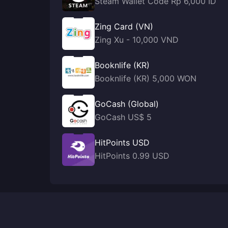
Steam Wallet Code Rp 6,000 ID
Zing Card (VN)
Zing Xu - 10,000 VND
Booknlife (KR)
Booknlife (KR) 5,000 WON
GoCash (Global)
GoCash US$ 5
HitPoints USD
HitPoints 0.99 USD