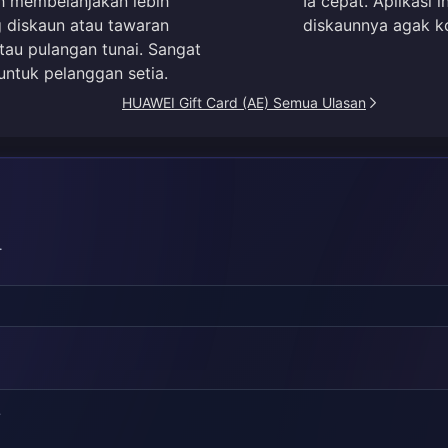
ah membelanjakan lebih
Ia cepat. Aplikasi
g diskaun atau tawaran
diskaunnya agak ko
tau pulangan tunai. Sangat
ntuk pelanggan setia.
HUAWEI Gift Card (AE) Semua Ulasan
.