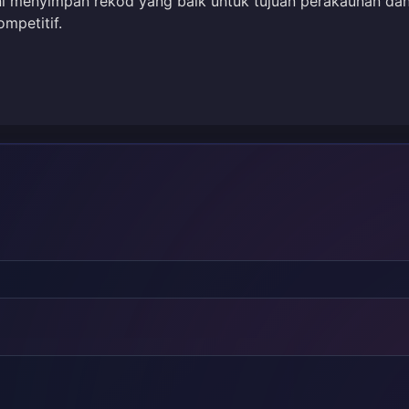
 ini menyimpan rekod yang baik untuk tujuan perakaunan da
mpetitif.