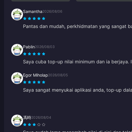
Samantha
2026/08/06
Pantas dan mudah, perkhidmatan yang sangat ba
Pablin
2026/08/03
Saya cuba top-up nilai minimum dan ia berjaya. 
Egor Miholap
2026/08/05
Saya sangat menyukai aplikasi anda, top-up dala
馮時
2026/08/04