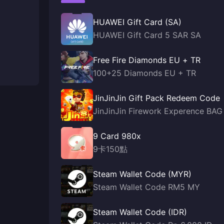
HUAWEI Gift Card (SA)
HUAWEI Gift Card 5 SAR SA
Free Fire Diamonds EU + TR
100+25 Diamonds EU + TR
JinJinJin Gift Pack Redeem Code
JinJinJin Firework Experence BAG
9 Card 980x
9卡150點
Steam Wallet Code (MYR)
Steam Wallet Code RM5 MY
Steam Wallet Code (IDR)