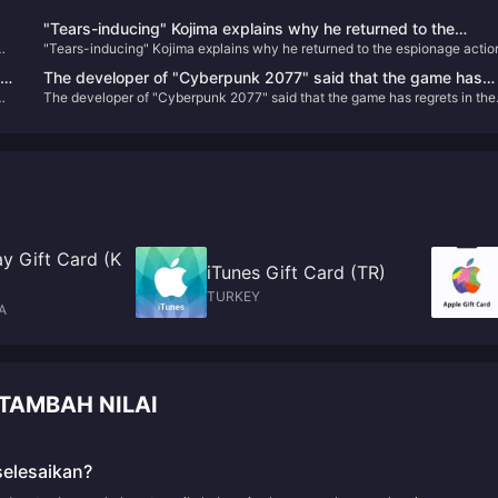
"Tears-inducing" Kojima explains why he returned to the
"Tears-inducing" Kojima explains why he returned to the espionage actio
espionage action game: Responding to players' expectations
game: Responding to players' expectations before his death
before his death
rs
The developer of "Cyberpunk 2077" said that the game has
The developer of "Cyberpunk 2077" said that the game has regrets in the
regrets in the "birth choice" and may be improved in the futur
"birth choice" and may be improved in the future
y Gift Card (K
iTunes Gift Card (TR)
TURKEY
A
 TAMBAH NILAI
selesaikan?