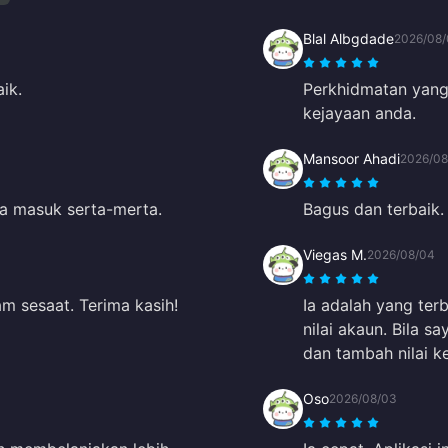
Blal Albgdade
2026/08/
ik.
Perkhidmatan yang 
kejayaan anda.
Mansoor Ahadi
2026/08
Ia masuk serta-merta.
Bagus dan terbaik.
Viegas M.
2026/08/04
m sesaat. Terima kasih!
Ia adalah yang ter
nilai akaun. Bila 
dan tambah nilai ke
Oso
2026/08/03