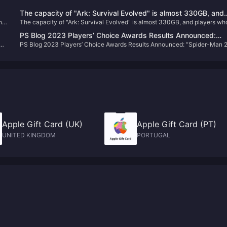
The capacity of "Ark: Survival Evolved" is almost 330GB, and
n
The capacity of "Ark: Survival Evolved" is almost 330GB, and players wh
players who return to the game will directly "crash"
return to the game will directly "crash"
PS Blog 2023 Players’ Choice Awards Results Announced:
PS Blog 2023 Players’ Choice Awards Results Announced: “Spider-Man 
e
“Spider-Man 2” Takes Half of the Sky
Takes Half of the Sky
Apple Gift Card (UK)
Apple Gift Card (PT)
UNITED KINGDOM
PORTUGAL