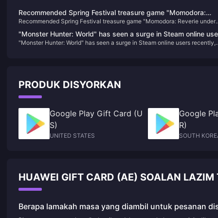
Recommended Spring Festival treasure game "Momodora:
Recommended Spring Festival treasure game "Momodora: Reverie under
Reverie under the Moon"
the Moon"
"Monster Hunter: World" has seen a surge in Steam online use
"Monster Hunter: World" has seen a surge in Steam online users recently,
recently, with the peak now exceeding 110,000
with the peak now exceeding 110,000
PRODUK DISYORKAN
Google Play Gift Card (U
Google Pla
S)
R)
UNITED STATES
SOUTH KORE
HUAWEI GIFT CARD (AE) SOALAN LAZIM
Berapa lamakah masa yang diambil untuk pesanan di