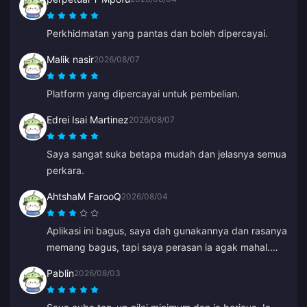
Perkhidmatan yang pantas dan boleh dipercayai.
Malik nasir
2026/08/07
Platform yang dipercayai untuk pembelian.
Edrei Isai Martinez
2026/08/07
Saya sangat suka betapa mudah dan jelasnya semua
perkara.
AhtshaM FarooQ
2026/08/04
Aplikasi ini bagus, saya dah gunakannya dan rasanya
memang bagus, tapi saya perasan ia agak mahal.
Bagaimanapun ia tetap bagus, anda patut berikan
Pablin
2026/08/03
beberapa tawaran yang menarik.