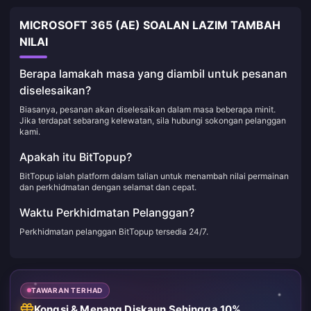
MICROSOFT 365 (AE) SOALAN LAZIM TAMBAH
NILAI
Berapa lamakah masa yang diambil untuk pesanan
diselesaikan?
Biasanya, pesanan akan diselesaikan dalam masa beberapa minit.
Jika terdapat sebarang kelewatan, sila hubungi sokongan pelanggan
kami.
Apakah itu BitTopup?
BitTopup ialah platform dalam talian untuk menambah nilai permainan
dan perkhidmatan dengan selamat dan cepat.
Waktu Perkhidmatan Pelanggan?
Perkhidmatan pelanggan BitTopup tersedia 24/7.
TAWARAN TERHAD
Kongsi & Menang Diskaun Sehingga 10%