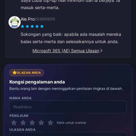
Saya cuba top-up nilai minimum dan ia berjaya. Ia
masuk serta-merta.
Ale Pro
2026/08/05
Sokongan yang baik: apabila ada masalah mereka
balas serta-merta dan selesaikannya untuk anda.
Microsoft 365 (AE) Semua Ulasan
ULASAN ANDA
Kongsi pengalaman anda
Bantu orang lain dengan meninggalkan penilaian ringkas di bawah.
NAMA ANDA
PENILAIAN
Ketik untuk menilai
ULASAN ANDA