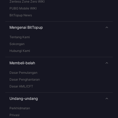
Zenless Zone Zero WIKI
PUBG Mobile WIKI
BitTopup News
Mengenai BitTopup
Tentang Kami
Sokongan
Hubungi Kami
Membeli-belah
Dasar Pemulangan
Dasar Penghantaran
Dasar AML/CFT
Undang-undang
Perkhidmatan
Privasi