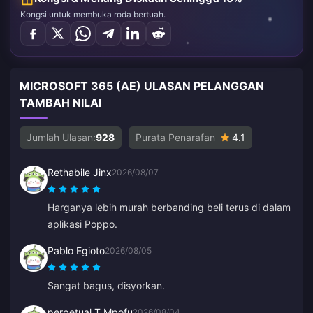
Kongsi untuk membuka roda bertuah.
MICROSOFT 365 (AE) ULASAN PELANGGAN
TAMBAH NILAI
Jumlah Ulasan:
928
Purata Penarafan
4.1
Rethabile Jinx
2026/08/07
Harganya lebih murah berbanding beli terus di dalam
aplikasi Poppo.
Pablo Egioto
2026/08/05
Sangat bagus, disyorkan.
perpetual T Mpofu
2026/08/04