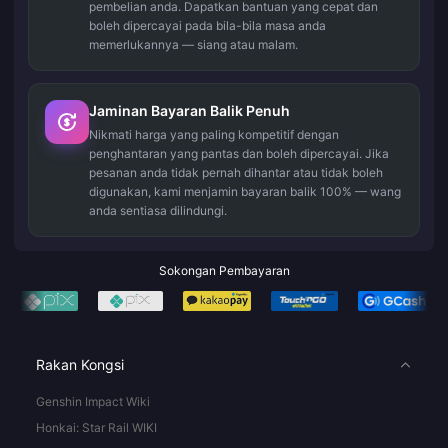
pembelian anda. Dapatkan bantuan yang cepat dan
boleh dipercayai pada bila-bila masa anda
memerlukannya — siang atau malam.
Jaminan Bayaran Balik Penuh
Nikmati harga yang paling kompetitif dengan
penghantaran yang pantas dan boleh dipercayai. Jika
pesanan anda tidak pernah dihantar atau tidak boleh
digunakan, kami menjamin bayaran balik 100% — wang
anda sentiasa dilindungi.
Sokongan Pembayaran
Rakan Kongsi
Genshin Impact Wiki
Honkai: Star Rail WIKI