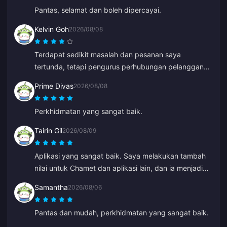
Pantas, selamat dan boleh dipercayai.
Kelvin Goh
2026/08/08
Terdapat sedikit masalah dan pesanan saya
tertunda, tetapi pengurus perhubungan pelanggan
masuk campur dan menyelesaikannya secepat
Prime Divas
2026/08/08
mungkin, serta menunaikan janjinya untuk memberi
pampasan. Keputusan yang memuaskan, saya
Perkhidmatan yang sangat baik.
menghargai usaha tersebut. Terima kasih!
Tairin Gil
2026/08/09
Aplikasi yang sangat baik. Saya melakukan tambah
nilai untuk Chamet dan aplikasi lain, dan ia menjadi
lebih murah berbanding tambah nilai di dalam aplikasi
Samantha
2026/08/06
tersebut.
Pantas dan mudah, perkhidmatan yang sangat baik.