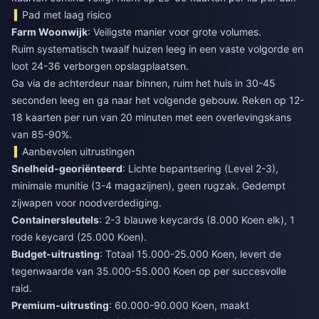
Pad met laag risico
Farm Woonwijk
: Veiligste manier voor grote volumes.
Ruim systematisch twaalf huizen leeg in een vaste volgorde en
loot 24-36 verborgen opslagplaatsen.
Ga via de achterdeur naar binnen, ruim het huis in 30-45
seconden leeg en ga naar het volgende gebouw. Reken op 12-
18 kaarten per run van 20 minuten met een overlevingskans
van 85-90%.
Aanbevolen uitrustingen
Snelheid-georiënteerd
: Lichte bepantsering (Level 2-3),
minimale munitie (3-4 magazijnen), geen rugzak. Gedempt
zijwapen voor noodverdediging.
Containersleutels
: 2-3 blauwe keycards (8.000 Koen elk), 1
rode keycard (25.000 Koen).
Budget-uitrusting
: Totaal 15.000-25.000 Koen, levert de
tegenwaarde van 35.000-55.000 Koen op per succesvolle
raid.
Premium-uitrusting
: 60.000-90.000 Koen, maakt