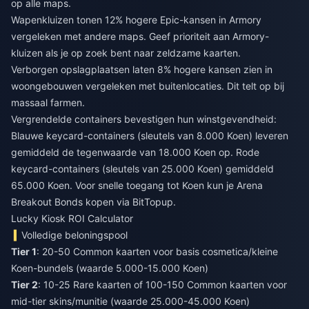
op alle maps.
Wapenkluizen tonen 12% hogere Epic-kansen in Armory
vergeleken met andere maps. Geef prioriteit aan Armory-
kluizen als je op zoek bent naar zeldzame kaarten.
Verborgen opslagplaatsen laten 8% hogere kansen zien in
woongebouwen vergeleken met buitenlocaties. Dit telt op bij
massaal farmen.
Vergrendelde containers bevestigen hun winstgevendheid:
Blauwe keycard-containers (sleutels van 8.000 Koen) leveren
gemiddeld de tegenwaarde van 18.000 Koen op. Rode
keycard-containers (sleutels van 25.000 Koen) gemiddeld
65.000 Koen. Voor snelle toegang tot Koen kun je
Arena
Breakout Bonds kopen
via BitTopup.
Lucky Kiosk ROI Calculator
Volledige beloningspool
Tier 1
: 20-50 Common kaarten voor basis cosmetica/kleine
Koen-bundels (waarde 5.000-15.000 Koen)
Tier 2
: 10-25 Rare kaarten of 100-150 Common kaarten voor
mid-tier skins/munitie (waarde 25.000-45.000 Koen)