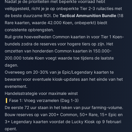
Nadat je de prioriteiten met beperkte voorraad hebt
veiliggesteld, richt je je op onbeperkte Tier 2-3 ruilacties met
de beste duurzame ROI. De
Tactical Ammunition Bundle
(18
Rare kaarten, waarde 42.000 Koen, onbeperkt) biedt
consistente opbrengsten.
Ruil grote hoeveelheden Common kaarten in voor Tier 1 Koen-
bundels zodra de reserves voor hogere tiers op zijn. Het
omzetten van honderden Common kaarten in 150.000-
200.000 totale Koen voegt waarde toe tijdens de laatste
dagen.
Overweeg om 20-30% van je Epic/Legendary kaarten te
bewaren voor eventuele kiosk-updates aan het einde van het
evenement.
Handelsstrategie voor maximale winst
Fase 1: Vroeg verzamelen (Dag 1-3)
De eerste 72 uur staan in het teken van puur farming-volume.
Bouw reserves op van 200+ Common, 50+ Rare, 15+ Epic en
3+ Legendary kaarten voordat de Lucky Kiosk op 9 februari
opent.