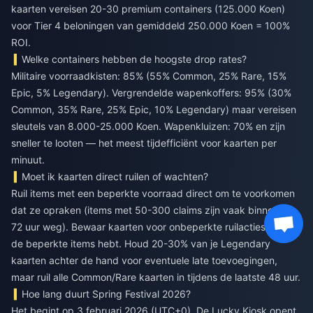
kaarten vereisen 20-30 premium containers (125.000 Koen)
voor Tier 4 beloningen van gemiddeld 250.000 Koen = 100%
ROI.
Welke containers hebben de hoogste drop rates?
Militaire voorraadkisten: 85% (55% Common, 25% Rare, 15%
Epic, 5% Legendary). Vergrendelde wapenkoffers: 95% (30%
Common, 35% Rare, 25% Epic, 10% Legendary) maar vereisen
sleutels van 8.000-25.000 Koen. Wapenkluizen: 70% en zijn
sneller te looten — het meest tijdefficiënt voor kaarten per
minuut.
Moet ik kaarten direct ruilen of wachten?
Ruil items met een beperkte voorraad direct om te voorkomen
dat ze opraken (items met 50-300 claims zijn vaak binnen 24-
72 uur weg). Bewaar kaarten voor onbeperkte ruilacties tot je
de beperkte items hebt. Houd 20-30% van je Legendary
kaarten achter de hand voor eventuele late toevoegingen,
maar ruil alle Common/Rare kaarten in tijdens de laatste 48 uur.
Hoe lang duurt Spring Festival 2026?
Het begint op 3 februari 2026 (UTC+0). De Lucky Kiosk opent