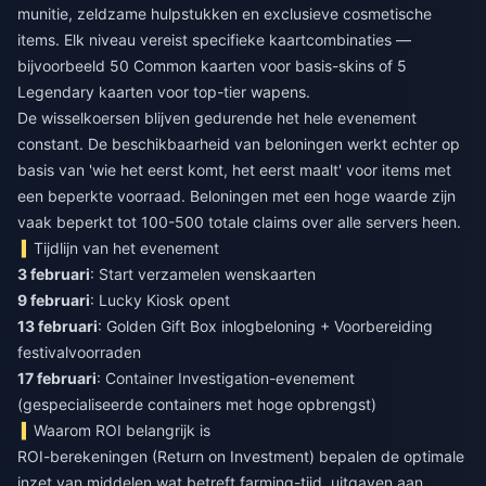
munitie, zeldzame hulpstukken en exclusieve cosmetische
items. Elk niveau vereist specifieke kaartcombinaties —
bijvoorbeeld 50 Common kaarten voor basis-skins of 5
Legendary kaarten voor top-tier wapens.
De wisselkoersen blijven gedurende het hele evenement
constant. De beschikbaarheid van beloningen werkt echter op
basis van 'wie het eerst komt, het eerst maalt' voor items met
een beperkte voorraad. Beloningen met een hoge waarde zijn
vaak beperkt tot 100-500 totale claims over alle servers heen.
Tijdlijn van het evenement
3 februari
: Start verzamelen wenskaarten
9 februari
: Lucky Kiosk opent
13 februari
: Golden Gift Box inlogbeloning + Voorbereiding
festivalvoorraden
17 februari
: Container Investigation-evenement
(gespecialiseerde containers met hoge opbrengst)
Waarom ROI belangrijk is
ROI-berekeningen (Return on Investment) bepalen de optimale
inzet van middelen wat betreft farming-tijd, uitgaven aan