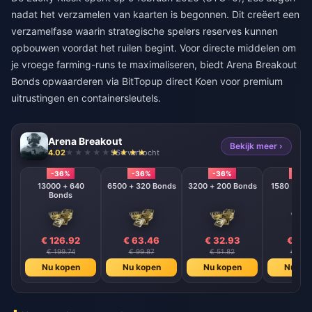
nadat het verzamelen van kaarten is begonnen. Dit creëert een
verzamelfase waarin strategische spelers reserves kunnen
opbouwen voordat het ruilen begint. Voor directe middelen om
je vroege farming-runs te maximaliseren, biedt
Arena Breakout
Bonds opwaarderen
via BitTopup direct Koen voor premium
uitrustingen en containersleutels.
Arena Breakout
Bekijk meer ›
4.02
964 verkocht
-36%
-36%
-36%
-36
13000 + 640
6500 + 320 Bonds
3200 + 200 Bonds
Bonds
€ 126.92
€ 63.46
€ 32.93
€ 16.
€ 199.74
€ 99.87
€ 51.82
€ 25.
Nu kopen
Nu kopen
Nu kopen
Nu ko