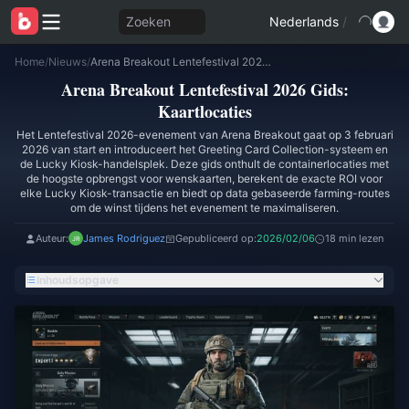
Zoeken
Nederlands
/
Home
/
Nieuws
/
Arena Breakout Lentefestival 2026 Gids: Kaartlocaties
Arena Breakout Lentefestival 2026 Gids:
Kaartlocaties
Het Lentefestival 2026-evenement van Arena Breakout gaat op 3 februari
2026 van start en introduceert het Greeting Card Collection-systeem en
de Lucky Kiosk-handelsplek. Deze gids onthult de containerlocaties met
de hoogste opbrengst voor wenskaarten, berekent de exacte ROI voor
elke Lucky Kiosk-transactie en biedt op data gebaseerde farming-routes
om de winst tijdens het evenement te maximaliseren.
Auteur:
James Rodriguez
Gepubliceerd op:
2026/02/06
18 min lezen
Inhoudsopgave