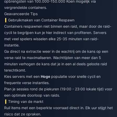
opbrengsten van 100.000-150.000 Koen mogelijk via
vergrendelde containers.
Geavanceerde Tips
Gebruikmaken van Container Respawn
Containers respawnen niet binnen een raid, maar door de raid-
cycli te begrijpen kun je hier indirect van profiteren. Servers
met veel spelers wisselen elke 25-35 minuten van raid-
instantie.
Ga direct na extractie weer in de wachtrij om de kans op een
verse raid te maximaliseren. Wachttijden van meer dan 5
minuten verhogen de kans dat je in een al deels geloote raid
terechtkomt.
Kies servers met een
Hoge
populatie voor snelle cycli en
frequente verse instanties.
Plan je sessies rond de piekuren (19:00 - 23:00 lokale tijd) voor
een optimale doorloop van raids.
Timing van de markt
Ruil items met een beperkte voorraad direct in. Elk uur stijgt het
risico dat ze opraken.