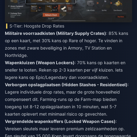
S-Tier: Hoogste Drop Rates
Militaire voorraadkisten (Military Supply Crates)
: 85% kans
op een kaart, met 30% kans op Rare of hoger. Te vinden in
zones met zware beveiliging in Armory, TV Station en
Northridge.
Wapenkluizen (Weapon Lockers)
: 70% kans op kaarten en
sneller te looten. Reken op 2-3 kaarten per vijf kluizen. Iets
lagere kans op Epic/Legendary dan voorraadkisten.
Verborgen opslagplaatsen (Hidden Stashes - Residentieel)
:
Lagere individuele drop rates, maar de grote hoeveelheid
compenseert dit. Farming-runs op de Farm-map bieden
toegang tot 8-12 opslagplaatsen in 10 minuten, wat 5-7
kaarten oplevert met minimaal risico op gevechten.
Vergrendelde wapenkoffers (Locked Weapon Cases)
:
Vereisen sleutels maar leveren premium zeldzaamheden op.
Een sleutel van 15.000 Koen levert doorgaans de tegenwaarde