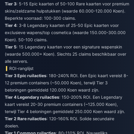
Tier 3
: 5-15 Epic kaarten of 50-100 Rare kaarten voor premium
skins/zeldzame hulpstukken (waarde 60.000-120.000 Koen).
Beperkte voorraad: 100-300 claims.
Tier 4
: 3-8 Legendary kaarten of 25-50 Epic kaarten voor
exclusieve wapens/top cosmetica (waarde 150.000-300.000
Koen). 50-100 claims.
Tier 5
: 15 Legendary kaarten voor een signature wapenskin
(waarde 500.000+ Koen). Slechts 25 claims beschikbaar over
alle servers.
ROI-ranglijst
Tier 3 Epic ruilacties
: 180-240% ROI. Een Epic kaart vereist 8-
12 premium containers (~50.000 Koen), terwijl Tier 3
beloningen gemiddeld 120.000 Koen waard zijn.
Tier 4 Legendary ruilacties
: 150-200% ROI. Een Legendary
kaart vereist 20-30 premium containers (~125.000 Koen),
terwijl Tier 4 beloningen gemiddeld 250.000 Koen waard zijn.
Tier 2 Rare ruilacties
: 120-160% ROI. Solide secundaire
doelen.
Tier 1 Common ruilacties
: 80-110% ROI. Nauwelijks