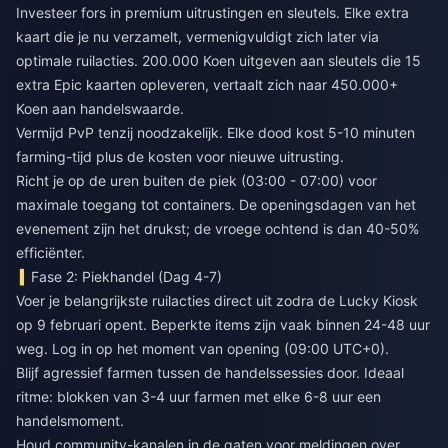
Investeer fors in premium uitrustingen en sleutels. Elke extra
kaart die je nu verzamelt, vermenigvuldigt zich later via
optimale ruilacties. 200.000 Koen uitgeven aan sleutels die 15
extra Epic kaarten opleveren, vertaalt zich naar 450.000+
Koen aan handelswaarde.
Vermijd PvP tenzij noodzakelijk. Elke dood kost 5-10 minuten
farming-tijd plus de kosten voor nieuwe uitrusting.
Richt je op de uren buiten de piek (03:00 - 07:00) voor
maximale toegang tot containers. De openingsdagen van het
evenement zijn het drukst; de vroege ochtend is dan 40-50%
efficiënter.
Fase 2: Piekhandel (Dag 4-7)
Voer je belangrijkste ruilacties direct uit zodra de Lucky Kiosk
op 9 februari opent. Beperkte items zijn vaak binnen 24-48 uur
weg. Log in op het moment van opening (09:00 UTC+0).
Blijf agressief farmen tussen de handelssessies door. Ideaal
ritme: blokken van 3-4 uur farmen met elke 6-8 uur een
handelsmoment.
Houd community-kanalen in de gaten voor meldingen over