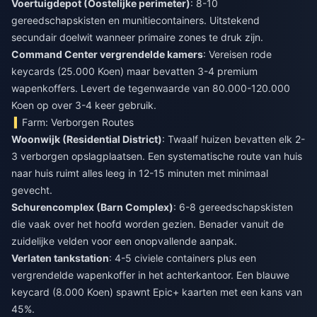
Voertuigdepot (Oostelijke perimeter)
: 8-10
gereedschapskisten en munitiecontainers. Uitstekend
secundair doelwit wanneer primaire zones te druk zijn.
Command Center vergrendelde kamers
: Vereisen rode
keycards (25.000 Koen) maar bevatten 3-4 premium
wapenkoffers. Levert de tegenwaarde van 80.000-120.000
Koen op over 3-4 keer gebruik.
Farm: Verborgen Routes
Woonwijk (Residential District)
: Twaalf huizen bevatten elk 2-
3 verborgen opslagplaatsen. Een systematische route van huis
naar huis ruimt alles leeg in 12-15 minuten met minimaal
gevecht.
Schurencomplex (Barn Complex)
: 6-8 gereedschapskisten
die vaak over het hoofd worden gezien. Benader vanuit de
zuidelijke velden voor een onopvallende aanpak.
Verlaten tankstation
: 4-5 civiele containers plus een
vergrendelde wapenkoffer in het achterkantoor. Een blauwe
keycard (8.000 Koen) spawnt Epic+ kaarten met een kans van
45%.