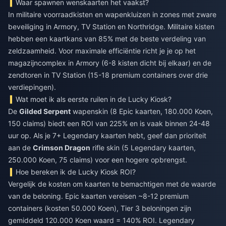
Waar spawnen wenskaarten het vaakst?
In militaire voorraadkisten en wapenkluizen in zones met zware
beveiliging in Armory, TV Station en Northridge. Militaire kisten
hebben een kaartkans van 85% met de beste verdeling van
zeldzaamheid. Voor maximale efficiëntie richt je je op het
magazijncomplex in Armory (6-8 kisten dicht bij elkaar) en de
zendtoren in TV Station (15-18 premium containers over drie
verdiepingen).
Wat moet ik als eerste ruilen in de Lucky Kiosk?
De
Gilded Serpent
wapenskin (8 Epic kaarten, 180.000 Koen,
150 claims) biedt een ROI van 225% en is vaak binnen 24-48
uur op. Als je 7+ Legendary kaarten hebt, geef dan prioriteit
aan de
Crimson Dragon
rifle skin (5 Legendary kaarten,
250.000 Koen, 75 claims) voor een hogere opbrengst.
Hoe bereken ik de Lucky Kiosk ROI?
Vergelijk de kosten om kaarten te bemachtigen met de waarde
van de beloning. Epic kaarten vereisen ~8-12 premium
containers (kosten 50.000 Koen), Tier 3 beloningen zijn
gemiddeld 120.000 Koen waard = 140% ROI. Legendary