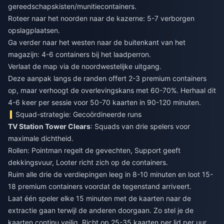
gereedschapskisten/munitiecontainers.
Roteer naar het noorden naar de kazerne: 5-7 verborgen
opslagplaatsen.
Ga verder naar het westen naar de buitenkant van het
magazijn: 4-6 containers bij het laadperron.
Verlaat de map via de noordwestelijke uitgang.
Deze aanpak langs de randen offert 2-3 premium containers
op, maar verhoogt de overlevingskans met 60-70%. Herhaal dit
4-6 keer per sessie voor 50-70 kaarten in 90-120 minuten.
Squad-strategie: Gecoördineerde runs
TV Station Tower Clears
: Squads van drie spelers voor
maximale dichtheid.
Rollen: Pointman regelt de gevechten, Support geeft
dekkingsvuur, Looter richt zich op de containers.
Ruim alle drie de verdiepingen leeg in 8-10 minuten en loot 15-
18 premium containers voordat de tegenstand arriveert.
Laat één speler elke 15 minuten met de kaarten naar de
extractie gaan terwijl de anderen doorgaan. Zo stel je de
kaarten continu veilig. Richt op 25-35 kaarten per lid per uur.