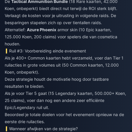
De
Tactical Ammunition Bundle
(18 Rare kaarten, 42.000
Koen, onbeperkt) biedt direct nut terwijl de ROI sterk blijft.
Verlaagt de kosten voor je uitrusting in volgende raids. De
besparingen stapelen zich op over tientallen raids.
Alternatief:
Azure Phoenix
armor skin (10 Epic kaarten,
125.000 Koen, 200 claims) voor spelers die van cosmetica
houden.
Ruil #3: Voorbereiding einde evenement
Als je 400+ Common kaarten hebt verzameld, voer dan Tier 1
ruilacties in grote volumes uit (50 Common kaarten, 12.000
Koen, onbeperkt).
Deze strategie houdt de motivatie hoog door tastbare
resultaten te bieden.
Als je voor Tier 5 gaat (15 Legendary kaarten, 500.000+ Koen,
25 claims), voer dan nog een andere zeer efficiënte
Epic/Legendary ruil uit.
Beoordeel je totale doelen voor het evenement opnieuw na de
eerste drie ruilacties.
Wanneer afwijken van de strategie?