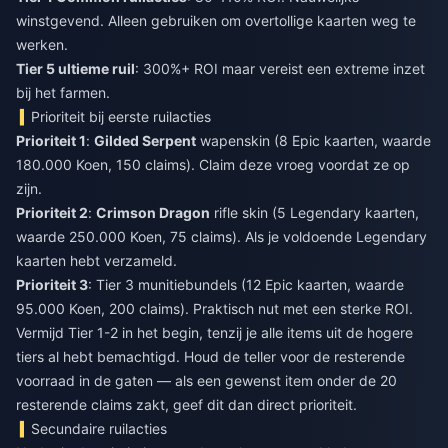
winstgevend. Alleen gebruiken om overtollige kaarten weg te
werken.
Tier 5 ultieme ruil
: 300%+ ROI maar vereist een extreme inzet
bij het farmen.
Prioriteit bij eerste ruilacties
Prioriteit 1
:
Gilded Serpent
wapenskin (8 Epic kaarten, waarde
180.000 Koen, 150 claims). Claim deze vroeg voordat ze op
zijn.
Prioriteit 2
:
Crimson Dragon
rifle skin (5 Legendary kaarten,
waarde 250.000 Koen, 75 claims). Als je voldoende Legendary
kaarten hebt verzameld.
Prioriteit 3
: Tier 3 munitiebundels (12 Epic kaarten, waarde
95.000 Koen, 200 claims). Praktisch nut met een sterke ROI.
Vermijd Tier 1-2 in het begin, tenzij je alle items uit de hogere
tiers al hebt bemachtigd. Houd de teller voor de resterende
voorraad in de gaten — als een gewenst item onder de 20
resterende claims zakt, geef dit dan direct prioriteit.
Secundaire ruilacties