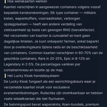
Hoe wenskaarten werken
Kaarten verschijnen in aangewezen containers volgens vooraf
bepaalde kansberekeningen. Elk type container — militaire
kisten, wapenkoffers, voorraadkisten, verborgen
opslagplaatsen — heeft een andere verdeling van
zeldzaamheid op basis van gewogen RNG (toevalsfactor).
Het verzamelen van kaarten is cumulatief en kent geen
dagelijkse limieten. Je kunt onbeperkt farmen, enkel beperkt
door je overlevingskans tijdens raids en de beschikbaarheid
van containers. Common kaarten verschijnen in 60-70% van de
geschikte containers, Rare in 20-25%, Epic in 8-12% en
Legendary in 2-5%. De percentages variëren per
containerniveau en locatie op de map.
Het Lucky Kiosk-handelssysteem
De Lucky Kiosk fungeert als een eenrichtingsbeurs waar je
verzamelde kaarten inruilt voor exclusieve
evenementbeloningen. Ruilacties zijn onomkeerbaar en hebben
vaste wisselkoersen die niet fluctueren.
De beloningspool bevat wapenskins, Koen-bundels, premium