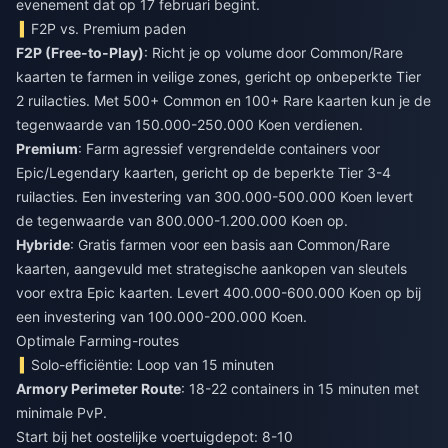
evenement dat op 17 februari begint.
F2P vs. Premium paden
F2P (Free-to-Play)
: Richt je op volume door Common/Rare
kaarten te farmen in veilige zones, gericht op onbeperkte Tier
2 ruilacties. Met 500+ Common en 100+ Rare kaarten kun je de
tegenwaarde van 150.000-250.000 Koen verdienen.
Premium
: Farm agressief vergrendelde containers voor
Epic/Legendary kaarten, gericht op de beperkte Tier 3-4
ruilacties. Een investering van 300.000-500.000 Koen levert
de tegenwaarde van 800.000-1.200.000 Koen op.
Hybride
: Gratis farmen voor een basis aan Common/Rare
kaarten, aangevuld met strategische aankopen van sleutels
voor extra Epic kaarten. Levert 400.000-600.000 Koen op bij
een investering van 100.000-200.000 Koen.
Optimale Farming-routes
Solo-efficiëntie: Loop van 15 minuten
Armory Perimeter Route
: 18-22 containers in 15 minuten met
minimale PvP.
Start bij het oostelijke voertuigdepot: 8-10