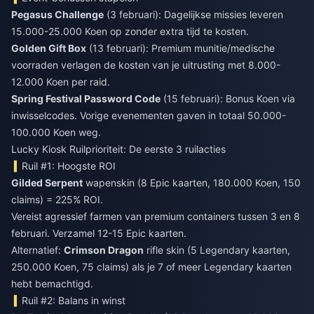
Pegasus Challenge
(3 februari): Dagelijkse missies leveren
15.000-25.000 Koen op zonder extra tijd te kosten.
Golden Gift Box
(13 februari): Premium munitie/medische
voorraden verlagen de kosten van je uitrusting met 8.000-
12.000 Koen per raid.
Spring Festival Password Code
(15 februari): Bonus Koen via
inwisselcodes. Vorige evenementen gaven in totaal 50.000-
100.000 Koen weg.
Lucky Kiosk Ruilprioriteit: De eerste 3 ruilacties
Ruil #1: Hoogste ROI
Gilded Serpent
wapenskin (8 Epic kaarten, 180.000 Koen, 150
claims) = 225% ROI.
Vereist agressief farmen van premium containers tussen 3 en 8
februari. Verzamel 12-15 Epic kaarten.
Alternatief:
Crimson Dragon
rifle skin (5 Legendary kaarten,
250.000 Koen, 75 claims) als je 7 of meer Legendary kaarten
hebt bemachtigd.
Ruil #2: Balans in winst