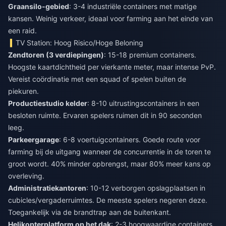
Graansilo-gebied
: 3-4 industriële containers met matige
kansen. Weinig verkeer, ideaal voor farming aan het einde van
een raid.
TV Station: Hoog Risico/Hoge Beloning
Zendtoren (3 verdiepingen)
: 15-18 premium containers.
Hoogste kaartdichtheid per vierkante meter, maar intense PvP.
Vereist coördinatie met een squad of spelen buiten de
piekuren.
Productiestudio kelder
: 8-10 uitrustingscontainers in een
besloten ruimte. Ervaren spelers ruimen dit in 90 seconden
leeg.
Parkeergarage
: 6-8 voertuigcontainers. Goede route voor
farming bij de uitgang wanneer de concurrentie in de toren te
groot wordt. 40% minder opbrengst, maar 80% meer kans op
overleving.
Administratiekantoren
: 10-12 verborgen opslagplaatsen in
cubicles/vergaderruimtes. De meeste spelers negeren deze.
Toegankelijk via de brandtrap aan de buitenkant.
Helikopterplatform op het dak
: 2-3 hoogwaardige containers