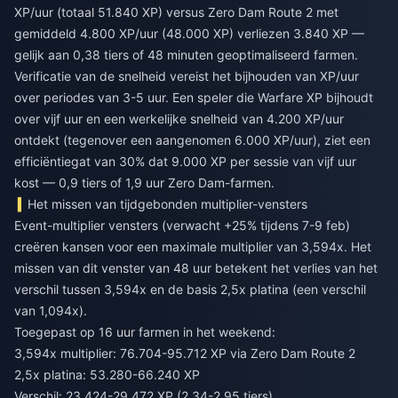
XP/uur (totaal 51.840 XP) versus Zero Dam Route 2 met
gemiddeld 4.800 XP/uur (48.000 XP) verliezen 3.840 XP —
gelijk aan 0,38 tiers of 48 minuten geoptimaliseerd farmen.
Verificatie van de snelheid vereist het bijhouden van XP/uur
over periodes van 3-5 uur. Een speler die Warfare XP bijhoudt
over vijf uur en een werkelijke snelheid van 4.200 XP/uur
ontdekt (tegenover een aangenomen 6.000 XP/uur), ziet een
efficiëntiegat van 30% dat 9.000 XP per sessie van vijf uur
kost — 0,9 tiers of 1,9 uur Zero Dam-farmen.
Het missen van tijdgebonden multiplier-vensters
Event-multiplier vensters (verwacht +25% tijdens 7-9 feb)
creëren kansen voor een maximale multiplier van 3,594x. Het
missen van dit venster van 48 uur betekent het verlies van het
verschil tussen 3,594x en de basis 2,5x platina (een verschil
van 1,094x).
Toegepast op 16 uur farmen in het weekend:
3,594x multiplier: 76.704-95.712 XP via Zero Dam Route 2
2,5x platina: 53.280-66.240 XP
Verschil: 23.424-29.472 XP (2,34-2,95 tiers)