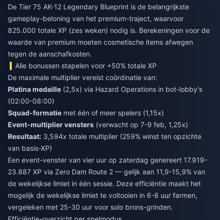
De Tier 75 AK-12 Legendary Blueprint is de belangrijkste
gameplay-beloning van het premium-traject, waarvoor
825.000 totale XP (zes weken) nodig is. Berekeningen voor de
waarde van premium moeten cosmetische items afwegen
tegen de aanschafkosten.
Alle bonussen stapelen voor +50% totale XP
De maximale multiplier vereist coördinatie van:
Platina medaille
(2,5x) via Hazard Operations in bot-lobby's
(02:00-08:00)
Squad-formatie
met één of meer spelers (1,15x)
Event-multiplier vensters
(verwacht op 7-9 feb, 1,25x)
Resultaat:
3,594x totale multiplier (259% winst ten opzichte
van basis-XP)
Een event-venster van vier uur op zaterdag genereert 17.919-
23.887 XP via Zero Dam Route 2 — gelijk aan 11,9-15,9% van
de wekelijkse limiet in één sessie. Deze efficiëntie maakt het
mogelijk de wekelijkse limiet te voltooien in 6-8 uur farmen,
vergeleken met 25-30 uur voor solo brons-grinden.
Efficiëntie-overzicht per spelmodus