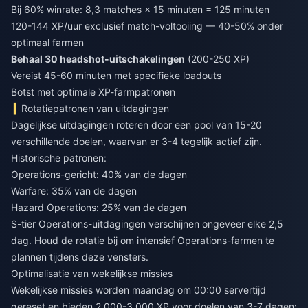
Bij 60% winrate: 8,3 matches × 15 minuten = 125 minuten
120-144 XP/uur exclusief match-voltooiing — 40-50% onder
optimaal farmen
Behaal 30 headshot-uitschakelingen
(200-250 XP)
Vereist 45-60 minuten met specifieke loadouts
Botst met optimale XP-farmpatronen
Rotatiepatronen van uitdagingen
Dagelijkse uitdagingen roteren door een pool van 15-20
verschillende doelen, waarvan er 3-4 tegelijk actief zijn.
Historische patronen:
Operations-gericht: 40% van de dagen
Warfare: 35% van de dagen
Hazard Operations: 25% van de dagen
S-tier Operations-uitdagingen verschijnen ongeveer elke 2,5
dag. Houd de rotatie bij om intensief Operations-farmen te
plannen tijdens deze vensters.
Optimalisatie van wekelijkse missies
Wekelijkse missies worden maandag om 00:00 servertijd
gereset en bieden 2.000-3.000 XP voor doelen van 3-7 dagen: