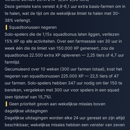
Deze gemiste kans vereist 4,9-6,1 uur extra basis-farmen om in
te halen, wat de tijd om de wekelijkse limiet te halen met 30-
38% verlengt.
Squadbonussen negeren
Solo-spelers die de 1,15x squadbonus laten liggen, verliezen
15% XP op alle activiteiten. Over een farmsessie van 30 uur in
week één die de limiet van 150.000 XP genereert, zou de
squadbonus 22.500 extra XP opleveren — 2,25 tiers of 4,7 uur
farmtijd.
Gecumuleerd over 10 weken (300 uur farmen totaal), kost het
negeren van squadbonussen 225.000 XP — 22,5 tiers of 47
uur farmen. Solo-spelers hebben 347 uur nodig om tier 150 te
bereiken, vergeleken met 300 uur voor spelers in een squad
(een tijdstraf van 15,7%).
Geen prioriteit geven aan wekelijkse missies boven
dagelijkse uitdagingen
Dagelijkse uitdagingen worden elke 24 uur gereset en zijn altijd
beschikbaar; wekelijkse missies hebben een venster van zeven