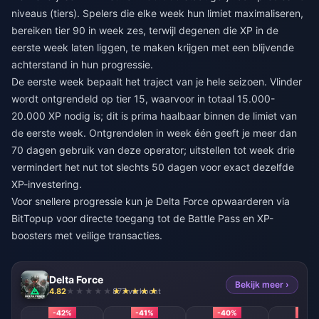
niveaus (tiers). Spelers die elke week hun limiet maximaliseren,
bereiken tier 90 in week zes, terwijl degenen die XP in de
eerste week laten liggen, te maken krijgen met een blijvende
achterstand in hun progressie.
De eerste week bepaalt het traject van je hele seizoen. Vlinder
wordt ontgrendeld op tier 15, waarvoor in totaal 15.000-
20.000 XP nodig is; dit is prima haalbaar binnen de limiet van
de eerste week. Ontgrendelen in week één geeft je meer dan
70 dagen gebruik van deze operator; uitstellen tot week drie
vermindert het nut tot slechts 50 dagen voor exact dezelfde
XP-investering.
Voor snellere progressie kun je
Delta Force opwaarderen
via
BitTopup voor directe toegang tot de Battle Pass en XP-
boosters met veilige transacties.
Delta Force
Bekijk meer ›
4.82
877 verkocht
-42%
-41%
-40%
-39