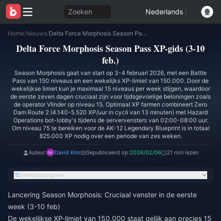
Zoeken
Nederlands
/
Home
/
Nieuws
/
Delta Force Morphosis Season Pass XP-gids (3-10 feb.)
Delta Force Morphosis Season Pass XP-gids (3-10
feb.)
Season Morphosis gaat van start op 3-4 februari 2026, met een Battle
Pass van 150 niveaus en een wekelijks XP-limiet van 150.000. Door de
wekelijkse limiet kun je maximaal 15 niveaus per week stijgen, waardoor
de eerste zeven dagen cruciaal zijn voor tijdsgevoelige beloningen zoals
de operator Vlinder op niveau 15. Optimaal XP farmen combineert Zero
Dam Route 2 (4.140-5.520 XP/uur in cycli van 13 minuten) met Hazard
Operations bot-lobby's tijdens de servervensters van 02:00-08:00 uur.
Om niveau 75 te bereiken voor de AK-12 Legendary Blueprint is in totaal
825.000 XP nodig over een periode van zes weken.
Auteur:
David Kim
Gepubliceerd op:
2026/02/06
21 min lezen
Inhoudsopgave
Lancering Season Morphosis: Cruciaal venster in de eerste
week (3-10 feb)
De wekelijkse XP-limiet van 150.000 staat gelijk aan precies 15