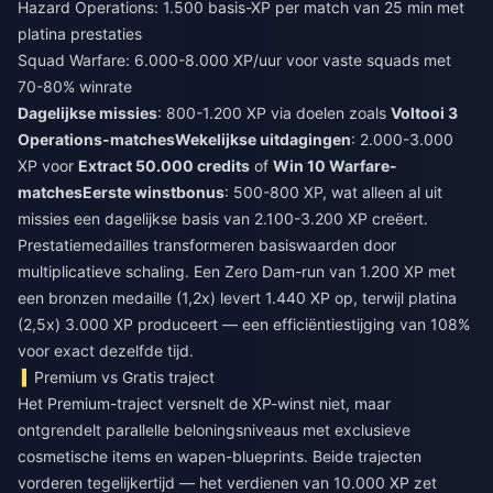
Hazard Operations: 1.500 basis-XP per match van 25 min met
platina prestaties
Squad Warfare: 6.000-8.000 XP/uur voor vaste squads met
70-80% winrate
Dagelijkse missies
: 800-1.200 XP via doelen zoals
Voltooi 3
Operations-matches
Wekelijkse uitdagingen
: 2.000-3.000
XP voor
Extract 50.000 credits
of
Win 10 Warfare-
matches
Eerste winstbonus
: 500-800 XP, wat alleen al uit
missies een dagelijkse basis van 2.100-3.200 XP creëert.
Prestatiemedailles transformeren basiswaarden door
multiplicatieve schaling. Een Zero Dam-run van 1.200 XP met
een bronzen medaille (1,2x) levert 1.440 XP op, terwijl platina
(2,5x) 3.000 XP produceert — een efficiëntiestijging van 108%
voor exact dezelfde tijd.
Premium vs Gratis traject
Het Premium-traject versnelt de XP-winst niet, maar
ontgrendelt parallelle beloningsniveaus met exclusieve
cosmetische items en wapen-blueprints. Beide trajecten
vorderen tegelijkertijd — het verdienen van 10.000 XP zet