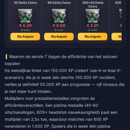
30 Delta Coins
60 Delta Coins
300+20 Delta
420 + 40 
Coins
Coin
€ 0.30
€ 0.60
€ 3.01
€ 4.
€ 0.52
€ 1.02
€ 4.97
€ 7.1
Nu kopen
Nu kopen
Nu kopen
Nu ko
Waarom de eerste 7 dagen de efficiëntie van het seizoen
bepalen
De wekelijkse limiet van 150.000 XP creëert 'use-it-or-lose-it'-
scenario's. Als je in week één slechts 100.000 XP verdient,
verlies je definitief 50.000 XP aan progressie — vijf niveaus die
je niet meer kunt inhalen.
Multipliers voor prestatiemedailles vergroten de
efficiëntieverschillen. Een platina medaille (40-60
uitschakelingen, 60%+ headshot-nauwkeurigheid) past een
multiplier van 2,5x toe, waardoor matches van 600 XP
veranderen in 1.500 XP. Spelers die in week één platina