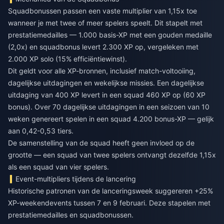
Squadbonussen passen een vaste multiplier van 1,15x toe
wanneer je met twee of meer spelers speelt. Dit stapelt met
prestatiemedailles — 1.000 basis-XP met een gouden medaille
(2,0x) en squadbonus levert 2.300 XP op, vergeleken met
2.000 XP solo (15% efficiëntiewinst).
Dit geldt voor alle XP-bronnen, inclusief match-voltooiing,
dagelijkse uitdagingen en wekelijkse missies. Een dagelijkse
uitdaging van 400 XP levert in een squad 460 XP op (60 XP
bonus). Over 70 dagelijkse uitdagingen in een seizoen van 10
weken genereert spelen in een squad 4.200 bonus-XP — gelijk
aan 0,42-0,53 tiers.
De samenstelling van de squad heeft geen invloed op de
grootte — een squad van twee spelers ontvangt dezelfde 1,15x
als een squad van vier spelers.
Event-multipliers tijdens de lancering
Historische patronen van de lanceringsweek suggereren +25%
XP-weekendevents tussen 7 en 9 februari. Deze stapelen met
prestatiemedailles en squadbonussen.