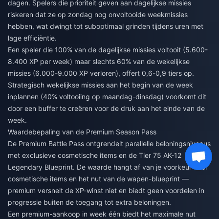
dagen. Spelers die prioriteit geven aan dagelijkse missies
riskeren dat ze op zondag nog onvoltooide weekmissies
hebben, wat dwingt tot suboptimaal grinden tijdens uren met
lage efficiëntie.
Een speler die 100% van de dagelijkse missies voltooit (5.600-
8.400 XP per week) maar slechts 60% van de wekelijkse
missies (6.000-9.000 XP verloren), offert 0,6-0,9 tiers op.
Strategisch wekelijkse missies aan het begin van de week
inplannen (40% voltooiing op maandag-dinsdag) voorkomt dit
door een buffer te creëren voor de druk aan het einde van de
week.
Waardebepaling van de Premium Season Pass
De Premium Battle Pass ontgrendelt parallelle beloningsniveaus
met exclusieve cosmetische items en de Tier 75 AK-12
Legendary Blueprint. De waarde hangt af van je voorkeur voor
cosmetische items en het nut van de wapen-blueprint —
premium versnelt de XP-winst niet en biedt geen voordelen in
progressie buiten de toegang tot extra beloningen.
Een premium-aankoop in week één biedt het maximale nut