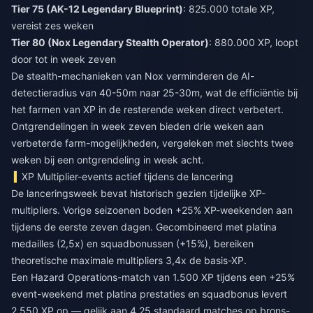
Tier 75 (AK-12 Legendary Blueprint)
: 825.000 totale XP,
vereist zes weken
Tier 80 (Nox Legendary Stealth Operator)
: 880.000 XP, loopt
door tot in week zeven
De stealth-mechanieken van Nox verminderen de AI-
detectieradius van 40-50m naar 25-30m, wat de efficiëntie bij
het farmen van XP in de resterende weken direct verbetert.
Ontgrendelingen in week zeven bieden drie weken aan
verbeterde farm-mogelijkheden, vergeleken met slechts twee
weken bij een ontgrendeling in week acht.
XP Multiplier-events actief tijdens de lancering
De lanceringsweek bevat historisch gezien tijdelijke XP-
multipliers. Vorige seizoenen boden +25% XP-weekenden aan
tijdens de eerste zeven dagen. Gecombineerd met platina
medailles (2,5x) en squadbonussen (+15%), bereiken
theoretische maximale multipliers 3,4x de basis-XP.
Een Hazard Operations-match van 1.500 XP tijdens een +25%
event-weekend met platina prestaties en squadbonus levert
2.550 XP op — gelijk aan 4,25 standaard matches op brons-