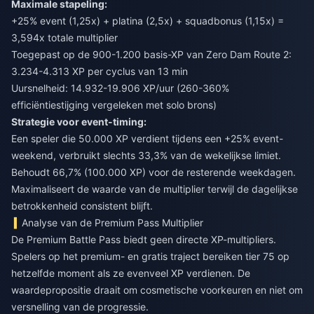
Maximale stapeling:
+25% event (1,25x) + platina (2,5x) + squadbonus (1,15x) =
3,594x totale multiplier
Toegepast op de 900-1.200 basis-XP van Zero Dam Route 2:
3.234-4.313 XP per cyclus van 13 min
Uursnelheid: 14.932-19.906 XP/uur (260-360%
efficiëntiestijging vergeleken met solo brons)
Strategie voor event-timing:
Een speler die 50.000 XP verdient tijdens een +25% event-
weekend, verbruikt slechts 33,3% van de wekelijkse limiet.
Behoudt 66,7% (100.000 XP) voor de resterende weekdagen.
Maximaliseert de waarde van de multiplier terwijl de dagelijkse
betrokkenheid consistent blijft.
Analyse van de Premium Pass Multiplier
De Premium Battle Pass biedt geen directe XP-multipliers.
Spelers op het premium- en gratis traject bereiken tier 75 op
hetzelfde moment als ze evenveel XP verdienen. De
waardepropositie draait om cosmetische voorkeuren en niet om
versnelling van de progressie.