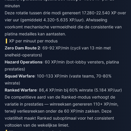
minuten
Deze rotatie tussen drie modi genereert 17.280-22.540 XP over
vier uur (gemiddeld 4.320-5.635 XP/uur). Afwisseling
voorkomt mechanische vermoeidheid die de consistentie van
platina medailles kan aantasten.
XP per minuut per modus
Zero Dam Route 2
: 69-92 XP/min (cycli van 13 min met
snelheid-operators)
Hazard Operations
: 60 XP/min (bot-lobby vensters, platina
prestaties)
Squad Warfare
: 100-133 XP/min (vaste teams, 70-80%
winrate)
Ranked Warfare
: 86,4 XP/min bij 60% winrate (5.184 XP/uur)
De competitieve aard van de Ranked-modus verhoogt de
variatie in prestaties — winreeksen genereren 110+ XP/min,
terwijl verliesreeksen onder de 60 XP/min zakken. Deze
volatiliteit maakt Ranked suboptimaal voor het consistent
voltooien van de wekelijkse limiet.