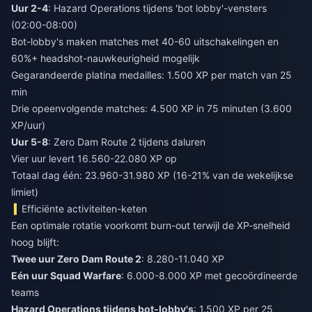
Uur 2-4
: Hazard Operations tijdens 'bot lobby'-vensters
(02:00-08:00)
Bot-lobby's maken matches met 40-60 uitschakelingen en
60%+ headshot-nauwkeurigheid mogelijk
Gegarandeerde platina medailles: 1.500 XP per match van 25
min
Drie opeenvolgende matches: 4.500 XP in 75 minuten (3.600
XP/uur)
Uur 5-8
: Zero Dam Route 2 tijdens daluren
Vier uur levert 16.560-22.080 XP op
Totaal dag één: 23.960-31.980 XP (16-21% van de wekelijkse
limiet)
Efficiënte activiteiten-keten
Een optimale rotatie voorkomt burn-out terwijl de XP-snelheid
hoog blijft:
Twee uur Zero Dam Route 2
: 8.280-11.040 XP
Eén uur Squad Warfare
: 6.000-8.000 XP met gecoördineerde
teams
Hazard Operations tijdens bot-lobby's
: 1.500 XP per 25