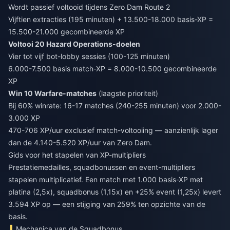
Wordt passief voltooid tijdens Zero Dam Route 2
Vijftien extracties (195 minuten) + 13.500-18.000 basis-XP =
15.500-21.000 gecombineerde XP
Voltooi 20 Hazard Operations-doelen
Vier tot vijf bot-lobby sessies (100-125 minuten)
6.000-7.500 basis match-XP = 8.000-10.500 gecombineerde
XP
Win 10 Warfare-matches
(laagste prioriteit)
Bij 60% winrate: 16-17 matches (240-255 minuten) voor 2.000-
3.000 XP
470-706 XP/uur exclusief match-voltooiing — aanzienlijk lager
dan de 4.140-5.520 XP/uur van Zero Dam.
Gids voor het stapelen van XP-multipliers
Prestatiemedailles, squadbonussen en event-multipliers
stapelen multiplicatief. Een match met 1.000 basis-XP met
platina (2,5x), squadbonus (1,15x) en +25% event (1,25x) levert
3.594 XP op — een stijging van 259% ten opzichte van de
basis.
Mechanica van de Squadbonus