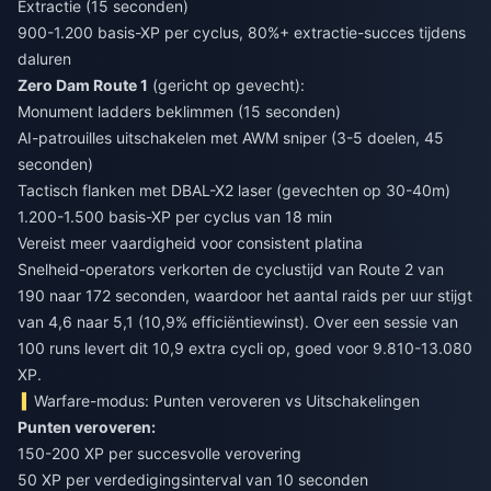
Extractie (15 seconden)
900-1.200 basis-XP per cyclus, 80%+ extractie-succes tijdens
daluren
Zero Dam Route 1
(gericht op gevecht):
Monument ladders beklimmen (15 seconden)
AI-patrouilles uitschakelen met AWM sniper (3-5 doelen, 45
seconden)
Tactisch flanken met DBAL-X2 laser (gevechten op 30-40m)
1.200-1.500 basis-XP per cyclus van 18 min
Vereist meer vaardigheid voor consistent platina
Snelheid-operators verkorten de cyclustijd van Route 2 van
190 naar 172 seconden, waardoor het aantal raids per uur stijgt
van 4,6 naar 5,1 (10,9% efficiëntiewinst). Over een sessie van
100 runs levert dit 10,9 extra cycli op, goed voor 9.810-13.080
XP.
Warfare-modus: Punten veroveren vs Uitschakelingen
Punten veroveren:
150-200 XP per succesvolle verovering
50 XP per verdedigingsinterval van 10 seconden