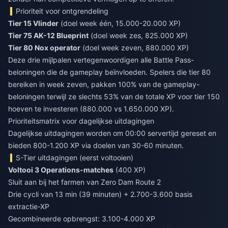
Prioriteit voor ontgrendeling
Tier 15 Vlinder
(doel week één, 15.000-20.000 XP)
Tier 75 AK-12 Blueprint
(doel week zes, 825.000 XP)
Tier 80 Nox operator
(doel week zeven, 880.000 XP)
Deze drie mijlpalen vertegenwoordigen alle Battle Pass-
beloningen die de gameplay beïnvloeden. Spelers die tier 80
bereiken in week zeven, pakken 100% van de gameplay-
beloningen terwijl ze slechts 53% van de totale XP voor tier 150
hoeven te investeren (880.000 vs 1.650.000 XP).
Prioriteitsmatrix voor dagelijkse uitdagingen
Dagelijkse uitdagingen worden om 00:00 servertijd gereset en
bieden 800-1.200 XP via doelen van 30-60 minuten.
S-Tier uitdagingen (eerst voltooien)
Voltooi 3 Operations-matches
(400 XP)
Sluit aan bij het farmen van Zero Dam Route 2
Drie cycli van 13 min (39 minuten) + 2.700-3.600 basis
extractie-XP
Gecombineerde opbrengst: 3.100-4.000 XP