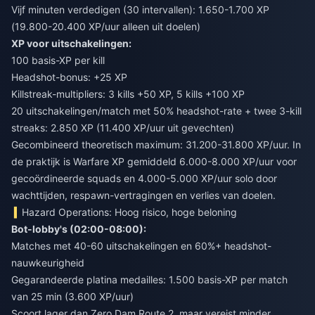
Vijf minuten verdedigen (30 intervallen): 1.650-1.700 XP
(19.800-20.400 XP/uur alleen uit doelen)
XP voor uitschakelingen:
100 basis-XP per kill
Headshot-bonus: +25 XP
Killstreak-multipliers: 3 kills +50 XP, 5 kills +100 XP
20 uitschakelingen/match met 50% headshot-rate + twee 3-kill
streaks: 2.850 XP (11.400 XP/uur uit gevechten)
Gecombineerd theoretisch maximum: 31.200-31.800 XP/uur. In
de praktijk is Warfare XP gemiddeld 6.000-8.000 XP/uur voor
gecoördineerde squads en 4.000-5.000 XP/uur solo door
wachttijden, respawn-vertragingen en verlies van doelen.
Hazard Operations: Hoog risico, hoge beloning
Bot-lobby's (02:00-08:00):
Matches met 40-60 uitschakelingen en 60%+ headshot-
nauwkeurigheid
Gegarandeerde platina medailles: 1.500 basis-XP per match
van 25 min (3.600 XP/uur)
Scoort lager dan Zero Dam Route 2, maar vereist minder