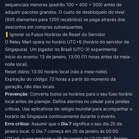
sequenciais menores (padrão 100 + 400 + 500) antes de
adquirir pacotes grandes. O custo de desbloqueio do nível
(905 diamantes para 1200 recebidos) se paga através dos
descontos em compras subsequentes.
Ignorar os Fusos Horários de Reset do Servidor
O Relay Mart opera no horário UTC+8 (horário do servidor de
Singapura). Um jogador no Brasil (UTC-3) experimenta:
Início do evento: 13 de janeiro, 13:00 (11 horas antes da meia-
noite local).
Reset diário: 13:00 horário local (não à meia-noite).
Expiração do código: 72 horas a partir do momento da
geração, não dias locais.
Prevenção
: Converta todos os horários para o seu fuso horário
local antes de planejar. Defina alarmes no celular para janelas
críticas. Use aplicativos de relógio mundial para acompanhar o
horário de Singapura continuamente durante o evento.
Erro crítico
: Assumir que o
Dia 7
significa o seu dia 20 de
janeiro local. O Dia 7 começa em 20 de janeiro às 00:00
UTC+8, o que equivale a 19 de janeiro às 13:00 BRT. Perder