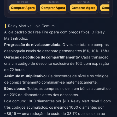
R$ 24.34
R$ 86.68
R$ 173.55
R$ 346
Comprar Agora
Comprar Agora
Comprar Agora
Comprar 
Relay Mart vs. Loja Comum
A loja padrão do Free Fire opera com preços fixos. O Relay
Mart introduz:
Progressão de nível acumulada
: O volume total de compras
desbloqueia níveis de desconto permanentes (5%, 10%, 15%).
Geração de códigos de compartilhamento
: Cada transação
cria um código de desconto exclusivo de 10% com expiração
de 72 horas.
Acúmulo multiplicativo
: Os descontos de nível e os códigos
de compartilhamento combinam-se matematicamente.
Bônus base
: Todas as compras incluem um bônus automático
de 20% de diamantes antes dos descontos.
Loja comum: 1000 diamantes por $10. Relay Mart Nível 3 com
três códigos acumulados: os mesmos 1000 diamantes por
~$6,19 — uma redução de custo de 38,1% que se soma ao