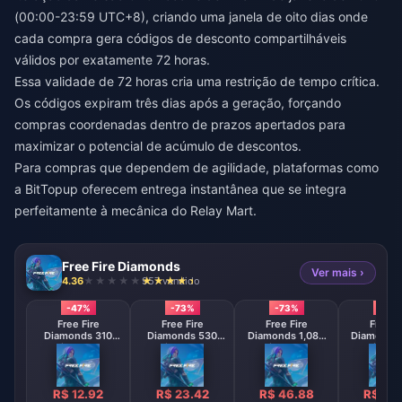
(00:00-23:59 UTC+8), criando uma janela de oito dias onde
cada compra gera códigos de desconto compartilháveis
válidos por exatamente 72 horas.
Essa validade de 72 horas cria uma restrição de tempo crítica.
Os códigos expiram três dias após a geração, forçando
compras coordenadas dentro de prazos apertados para
maximizar o potencial de acúmulo de descontos.
Para compras que dependem de agilidade, plataformas como
a
BitTopup
oferecem entrega instantânea que se integra
perfeitamente à mecânica do Relay Mart.
Free Fire Diamonds
Ver mais ›
4.36
957 vendido
-47%
-73%
-73%
-73
Free Fire
Free Fire
Free Fire
Free F
Diamonds 310
Diamonds 530
Diamonds 1,080
Diamonds 
Diamonds
Diamonds
Diamonds
Diamo
【Middle East
【Middle East
【Middle 
region optional】
region optional】
region opt
R$ 12.92
R$ 23.42
R$ 46.88
R$ 93