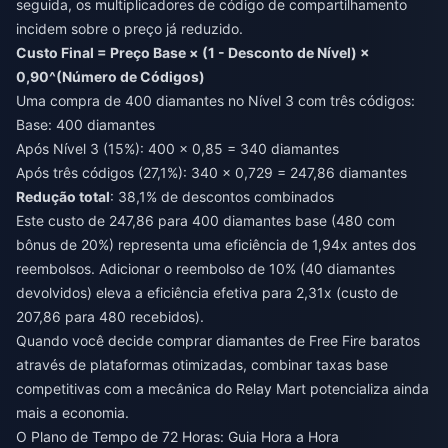
seguida, os multiplicadores de código de compartilhamento
incidem sobre o preço já reduzido.
Custo Final = Preço Base × (1 - Desconto de Nível) ×
0,90^(Número de Códigos)
Uma compra de 400 diamantes no Nível 3 com três códigos:
Base: 400 diamantes
Após Nível 3 (15%): 400 × 0,85 = 340 diamantes
Após três códigos (27,1%): 340 × 0,729 = 247,86 diamantes
Redução total
: 38,1% de descontos combinados
Este custo de 247,86 para 400 diamantes base (480 com
bônus de 20%) representa uma eficiência de 1,94x antes dos
reembolsos. Adicionar o reembolso de 10% (40 diamantes
devolvidos) eleva a eficiência efetiva para 2,31x (custo de
207,86 para 480 recebidos).
Quando você decide
comprar diamantes de Free Fire baratos
através de plataformas otimizadas, combinar taxas base
competitivas com a mecânica do Relay Mart potencializa ainda
mais a economia.
O Plano de Tempo de 72 Horas: Guia Hora a Hora