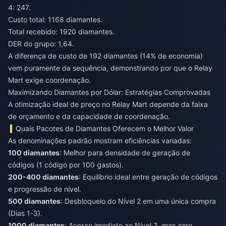
4: 247.
Custo total: 1168 diamantes.
Total recebido: 1920 diamantes.
DER do grupo: 1,64.
A diferença de custo de 192 diamantes (14% de economia)
vem puramente da sequência, demonstrando por que o Relay
Mart exige coordenação.
Maximizando Diamantes por Dólar: Estratégias Comprovadas
A otimização ideal de preço no Relay Mart depende da faixa
de orçamento e da capacidade de coordenação.
Quais Pacotes de Diamantes Oferecem o Melhor Valor
As denominações padrão mostram eficiências variadas:
100 diamantes
: Melhor para densidade de geração de
códigos (1 código por 100 gastos).
200-400 diamantes
: Equilíbrio ideal entre geração de códigos
e progressão de nível.
500 diamantes
: Desbloqueio do Nível 2 em uma única compra
(Dias 1-3).
1000 diamantes
: Acesso imediato ao Nível 3, mas zero