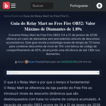
Buscar
Portuguese
/
Início
/
Notícias
/
Guia do Relay Mart no Free Fire OB52: Valor Máximo de Diamantes de 1.89x
Guia do Relay Mart no Free Fire OB52: Valor
Máximo de Diamantes de 1.89x
O evento Relay Mart do Free Fire OB52 (14 a 21 de janeiro de 2026)
oferece um valor de diamantes sem precedentes através de descontos
acumulativos. Este guia revela a estratégia exata de tempo de 72 horas
para combinar descontos de nível de 15% com bônus de código de
compartilhamento de 50%, alcançando uma eficiência de até 1.89x nos
diamantes.
Autor:
Ryan Patel
Publicado em:
2026/02/06
29 min ler
Índice
O que é o Relay Mart e por que o tempo é fundamental
O Relay Mart se diferencia da loja padrão do Free Fire ao
introduzir níveis de desconto dinâmicos que são
desbloqueados com base no volume de compra acumulado. A
iteração da versão OB52 ocorre de 14 a 21 de janeiro de 2026