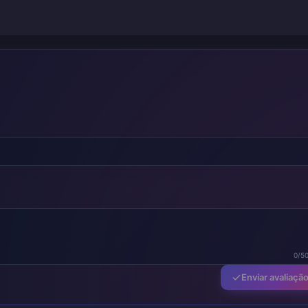
0/5
Enviar avaliaçã