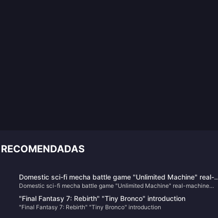
AS RECOMENDADAS
Domestic sci-fi mecha battle game "Unlimited Machine" real-
Domestic sci-fi mecha battle game "Unlimited Machine" real-machine
machine demonstration announced, released in 2025
demonstration announced, released in 2025
"Final Fantasy 7: Rebirth" "Tiny Bronco" introduction
"Final Fantasy 7: Rebirth" "Tiny Bronco" introduction
ns