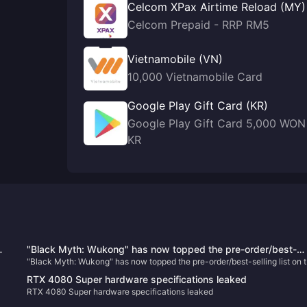
Celcom XPax Airtime Reload (MY)
Celcom Prepaid - RRP RM5
Vietnamobile (VN)
10,000 Vietnamobile Card
Google Play Gift Card (KR)
Google Play Gift Card 5,000 WON
KR
"Black Myth: Wukong" has now topped the pre-order/best-
"Black Myth: Wukong" has now topped the pre-order/best-selling list on 
selling list on the PSN HK store
PSN HK store
RTX 4080 Super hardware specifications leaked
RTX 4080 Super hardware specifications leaked