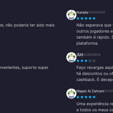
Natalia
2026/08/08
e, não poderia ter sido mais
Não esperava que f
outros jogadores e
também é rápido. 
plataforma.
馮時
2026/08/04
venientes, suporte super
Faço recargas aqui
há descontos ou of
cashback. É decepc
Majed Al Zahrani
2026/
Uma experiência r
a todos os meus c