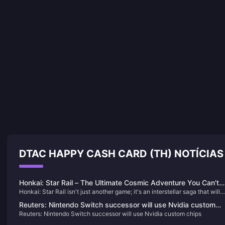
DTAC HAPPY CASH CARD (TH) NOTÍCI
Honkai: Star Rail – The Ultimate Cosmic Adventure You Can't
Honkai: Star Rail isn't just another game; it's an interstellar saga that will
Afford to Miss!
keep you on the edge of your seat. Picture this: you’re aboard the Astral
Reuters: Nintendo Switch successor will use Nvidia custom
Express, journeying through the cosmos, uncovering secrets, and battling
Reuters: Nintendo Switch successor will use Nvidia custom chips
chips
against the enigmatic Honkai. Each character you meet has a story that
intertwines with the grand narrative, filled with unexpected twists and tur