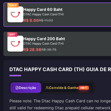
SALE
Happy Card 60 Baht
DTAC Happy Cash Card (TH)
R$ 8.66
R$ 11.03
HOT
Happy Card 200 Baht
DTAC Happy Cash Card (TH)
R$ 28.98
R$ 36.75
DTAC HAPPY CASH CARD (TH) GUIA DE
Descrição
Convide & Ganhe
HOT
Please note: The Dtac Happy Cash Card can no longer
still valid for redeeming Dtac prepaid cellular network