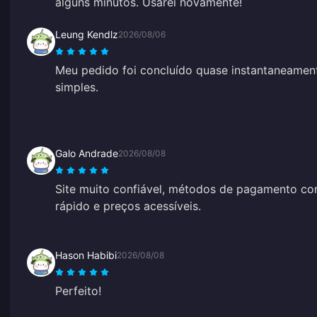
alguns minutos. Usarei novamente!
Leung Kendlz
2026/08/06
Meu pedido foi concluído quase instantaneament
simples.
Galo Andrade
2026/08/08
Site muito confiável, métodos de pagamento con
rápido e preços acessíveis.
Hason Habibi
2026/08/08
Perfeito!