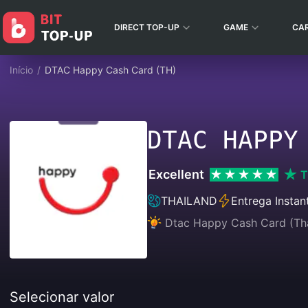
DIRECT TOP-UP
GAME
CA
Início
/
DTAC Happy Cash Card (TH)
DTAC HAPPY
Excellent
T
THAILAND
Entrega Instan
Dtac Happy Cash Card (Thai
Selecionar valor