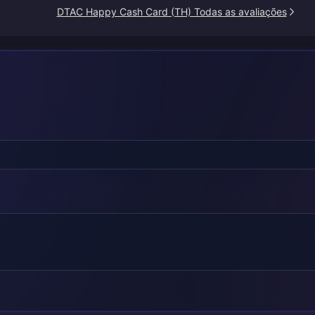
DTAC Happy Cash Card (TH) Todas as avaliações