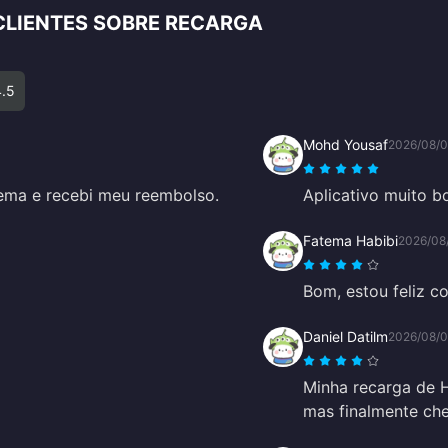
CLIENTES SOBRE RECARGA
4.5
Mohd Yousaf
2026/08/
ema e recebi meu reembolso.
Aplicativo muito b
Fatema Habibi
2026/08
Bom, estou feliz co
Daniel Datilm
2026/08/
Minha recarga de 
mas finalmente ch