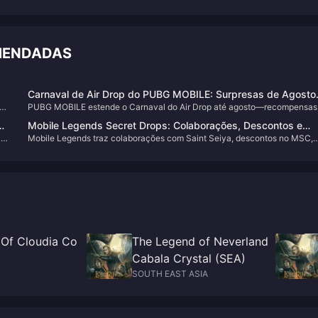
OMENDADAS
a
Carnaval de Air Drop do PUBG MOBILE: Surpresas de Agosto
odo
PUBG MOBILE estende o Carnaval do Air Drop até agosto—recompensas
se Revelam
Macaron e as novas zonas de Nusa aguardam.
Mobile Legends Secret Drops: Colaborações, Descontos e
a
Mobile Legends traz colaborações com Saint Seiya, descontos no MSC,
Novos Heróis?
ê.
novo herói — não perca.
 Of Cloudia Co
The Legend of Neverland
Cabala Crystal (SEA)
SOUTH EAST ASIA