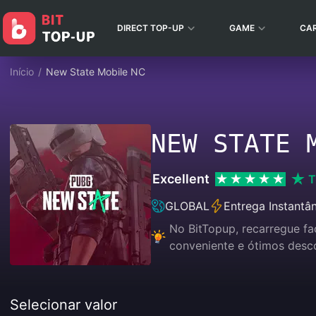
DIRECT TOP-UP
GAME
CA
Início
/
New State Mobile NC
NEW STATE 
Excellent
T
GLOBAL
Entrega Instantâ
No BitTopup, recarregue f
conveniente e ótimos desc
Selecionar valor