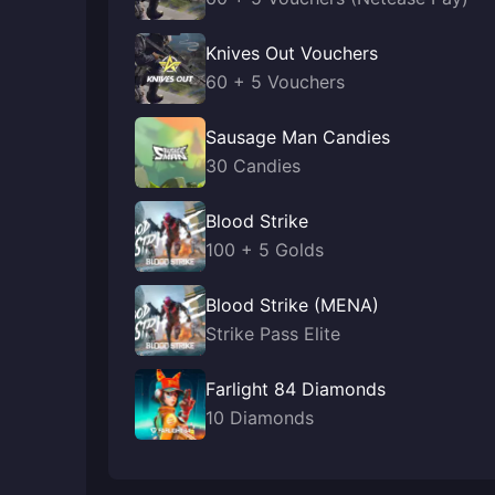
Knives Out Vouchers
60 + 5 Vouchers
Sausage Man Candies
30 Candies
Blood Strike
100 + 5 Golds
Blood Strike (MENA)
Strike Pass Elite
Farlight 84 Diamonds
10 Diamonds