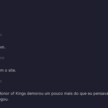
03
om.
/06
m o site.
02
Honor of Kings demorou um pouco mais do que eu pensava
egou.