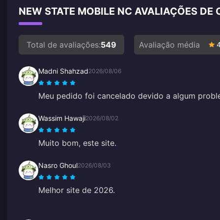
NEW STATE MOBILE NC AVALIAÇÕES DE 
Total de avaliações:
549
Avaliação média
Madni Shahzad
2026/08/06
Meu pedido foi cancelado devido a algum probl
Wassim Hawaji
2026/08/02
Muito bom, este site.
Nasro Ghoul
2026/08/03
Melhor site de 2026.