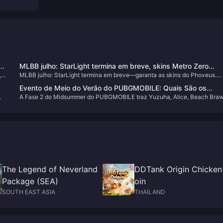
MLBB julho: StarLight termina em breve, skins Metro Zero
,
MLBB julho: StarLight termina em breve—garanta as skins do Phoveus.
provocam batalha?
X.Borg, Ixia e Roger de Metro Zero inflam a batalha.
Evento de Meio do Verão do PUBGMOBILE: Quais São os
A Fase 2 do Midsummer do PUBGMOBILE traz Yuzuha, Alice, Beach Braw
Segredos da Fase 2?
—diversão e recompensas aguardam.
The Legend of Neverland
DDTank Origin Chicken
Package (SEA)
oin
SOUTH EAST ASIA
THAILAND