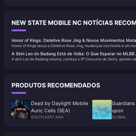
NEW STATE MOBILE NC NOTÍCIAS REC
Honor of Kings: Detetive Rose Jing & Novos Movimentos Met
Honor of Kings lança a Detetive Rose Jing, mudanças nos heróis e um m
secreto. Domine no Grove!
A Skin Leo do Badang Está de Volta: O Que Esperar no MLBB
A skin Leo do Badang retorna, começa o 6º Concurso de Skins, ajustes n
Neste Julho?
Guinevere—emocionantes novidades de julho no MLBB esperam por voc
PRODUTOS RECOMENDADOS
Dead by Daylight Mobile
Guardians
Auric Cells (SEA)
upon
SOUTH EAST ASIA
GLOBAL