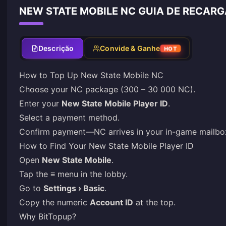
NEW STATE MOBILE NC GUIA DE RECARG
Descrição
Convide & Ganhe
HOT
How to Top Up New State Mobile NC
Choose your NC package (300 – 30 000 NC).
Enter your
New State Mobile Player ID
.
Select a payment method.
Confirm payment—NC arrives in your in-game mailbox
How to Find Your New State Mobile Player ID
Open
New State Mobile
.
Tap the
≡
menu in the lobby.
Go to
Settings › Basic
.
Copy the numeric
Account ID
at the top.
Why BitTopup?