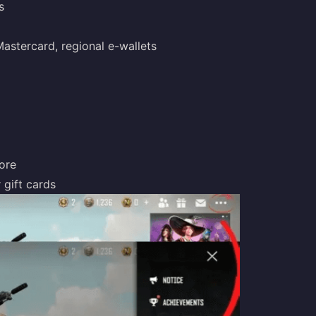
s
astercard, regional e-wallets
ore
 gift cards