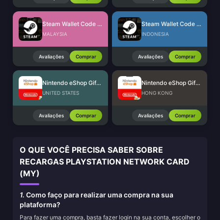
Steam Wallet Code (MYR)
Steam Wallet Code (IDR)
MALAYSIA
INDONESIA
Avaliações
Comprar
Avaliações
Comprar
Nintendo eShop Gift Card (US)
Nintendo eShop Gift Card (HK)
UNITED STATES
HONG KONG
Avaliações
Comprar
Avaliações
Comprar
O QUE VOCÊ PRECISA SABER SOBRE
RECARGAS PLAYSTATION NETWORK CARD
(MY)
1.
Como faço para realizar uma compra na sua
plataforma?
Para fazer uma compra, basta fazer login na sua conta, escolher o