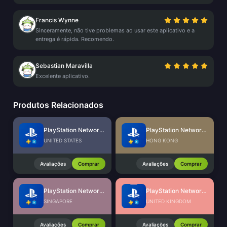
Francis Wynne
Sinceramente, não tive problemas ao usar este aplicativo e a
entrega é rápida. Recomendo.
Sebastian Maravilla
Excelente aplicativo.
Produtos Relacionados
PlayStation Network Card (US)
PlayStation Network Card (HK)
UNITED STATES
HONG KONG
Avaliações
Comprar
Avaliações
Comprar
PlayStation Network Card (SG)
PlayStation Network Card (UK)
SINGAPORE
UNITED KINGDOM
Avaliações
Comprar
Avaliações
Comprar