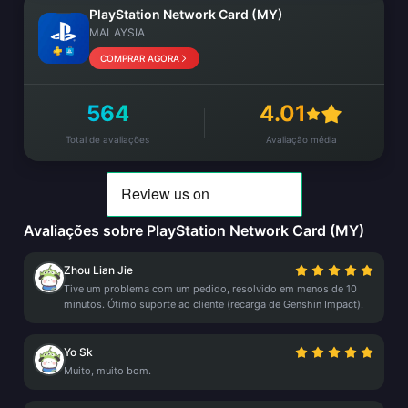
PlayStation Network Card (MY)
MALAYSIA
COMPRAR AGORA
564
4.01
Total de avaliações
Avaliação média
Avaliações sobre PlayStation Network Card (MY)
Zhou Lian Jie
Tive um problema com um pedido, resolvido em menos de 10
minutos. Ótimo suporte ao cliente (recarga de Genshin Impact).
Yo Sk
Muito, muito bom.