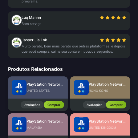
programa.
Luq Mannn
Bom serviço.
Jasper Jia Lok
Muito barato, bem mais barato que outras plataformas, e depois
que você compra, cai na sua conta em poucos segundos.
Produtos Relacionados
PlayStation Network Card (US)
PlayStation Network Card (HK)
UNITED STATES
HONG KONG
Avaliações
Comprar
Avaliações
Comprar
PlayStation Network Card (MY)
PlayStation Network Card (UK)
MALAYSIA
UNITED KINGDOM