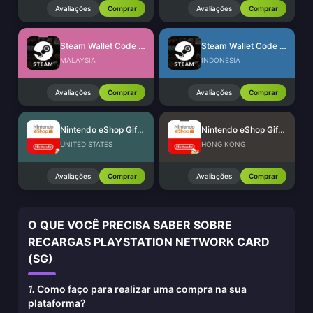
Avaliações
Comprar
Avaliações
Comprar
Steam Wallet Code (MYR)
Steam Wallet Code (IDR)
MALAYSIA
INDONESIA
Avaliações
Comprar
Avaliações
Comprar
Nintendo eShop Gift Card (US)
Nintendo eShop Gift Card (HK)
UNITED STATES
HONG KONG
Avaliações
Comprar
Avaliações
Comprar
O QUE VOCÊ PRECISA SABER SOBRE
RECARGAS PLAYSTATION NETWORK CARD
(SG)
1.
Como faço para realizar uma compra na sua
plataforma?