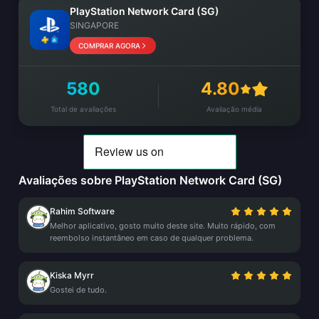
PlayStation Network Card (SG)
SINGAPORE
COMPRAR AGORA
580
4.80
Total de avaliações
Avaliação média
Avaliações sobre PlayStation Network Card (SG)
Rahim Software
Melhor aplicativo, gosto muito deste site. Muito rápido, com
reembolso instantâneo em caso de qualquer problema.
Kiska Myrr
Gostei de tudo.