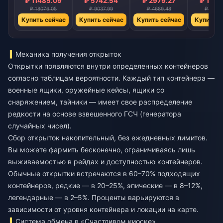
₽ 11485.09
₽ 5742.54
₽ 2979.27
₽ 1468
₽ 18076.05
₽ 9037.99
₽ 4689.48
₽ 2310
Купить сейчас
Купить сейчас
Купить сейчас
Купить с
Механика получения открыток
Открытки появляются внутри определенных контейнеров
согласно таблицам вероятности. Каждый тип контейнера —
военные ящики, оружейные кейсы, ящики со
снаряжением, тайники — имеет свое распределение
редкости на основе взвешенного ГСЧ (генератора
случайных чисел).
Сбор открыток накопительный, без ежедневных лимитов.
Вы можете фармить бесконечно, ограничиваясь лишь
выживаемостью в рейдах и доступностью контейнеров.
Обычные открытки встречаются в 60–70% подходящих
контейнеров, редкие — в 20–25%, эпические — в 8–12%,
легендарные — в 2–5%. Проценты варьируются в
зависимости от уровня контейнера и локации на карте.
Система обмена в «Счастливом киоске»