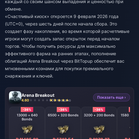
каждый со своим шансом выпадения и ценностью при
обмене.
«Счастливый киоск» откроется 9 февраля 2026 года
(UTC+0), через шесть дней после начала сбора. Это
создает фазу накопления, во время которой расчетливые
игроки могут создать запас открыток перед началом
торгов. Чтобы получить ресурсы для максимально
эффективного фарма на ранних этапах,
пополнение
облигаций Arena Breakout
через BitTopup обеспечит вас
мгновенными коэнами для покупки премиального
снаряжения и ключей.
Arena Breakout
Показать еще ›
4.60
608 продано
-36%
-36%
-36%
-36
13000 + 640
6500 + 320 Bonds
3200 + 200 Bonds
Bonds