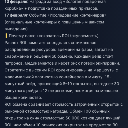
13 февраля
: Награда за вход «Золотая подарочная
коробка» + подготовка праздничных припасов.
17 февраля
: Событие «Исследование контейнеров»
(специальные контейнеры с повышенным шансом
выпадения).
Почему важен показатель ROI (окупаемость)
Расчет ROI помогает определить оптимальное
распределение ресурсов: времени на фарм, затрат на
снаряжение и решений об обмене. Каждый рейд стоит
патронов, медикаментов и несет риск потери экипировки.
Стратегии с высоким ROI ориентированы на маршруты с
максимальной плотностью контейнеров в минуту. 15-
минутный рейд, приносящий 8–10 открыток, выгоднее 30-
минутного рейда с 12 открытками, несмотря на меньшее
общее количество.
ROI обмена сравнивает стоимость затраченных открыток с
рыночной стоимостью награды. Обмен 100 обычных
открыток на скин стоимостью 50 000 коэнов дает лучший
ROI, чем обмен 10 эпических открыток на предмет за 30