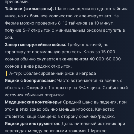
припасами.
Тайники (жилые зоны)
: Шанс выпадения из одного тайника
ниже, но их большое количество компенсирует это. На
Ферме можно проверить 8–12 тайников за 10 минут,
получив 5–7 открыток с минимальным риском вступить в
бой.
Запертые оружейные кейсы
: Требуют ключей, но
гарантируют премиальную редкость. Ключ за 15 000
коэнов обычно окупается эквивалентом 40 000–60 000
коэнов в виде редких открыток.
A-тир: Сбалансированный риск и награда
Ящики с боеприпасами
: Часто встречаются на военных
объектах. Ожидайте 1 открытку на 3–4 ящика. Стабильный
источник обычных открыток.
Медицинские контейнеры
: Средний шанс выпадения, при
этом в этих зонах обычно меньше игроков. Качество
открыток чаще смещено в сторону обычных/редких.
Ящики для инструментов
: Дополнительный источник при
переходах между основными точками. Широкое