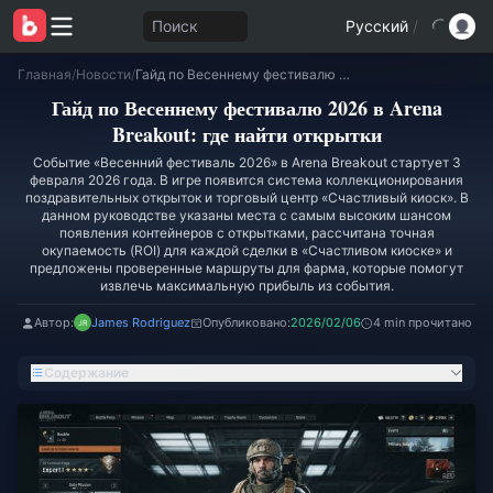
Поиск
Русский
/
Главная
/
Новости
/
Гайд по Весеннему фестивалю 2026 в Arena Breakout: где найти открытки
Гайд по Весеннему фестивалю 2026 в Arena
Breakout: где найти открытки
Событие «Весенний фестиваль 2026» в Arena Breakout стартует 3
февраля 2026 года. В игре появится система коллекционирования
поздравительных открыток и торговый центр «Счастливый киоск». В
данном руководстве указаны места с самым высоким шансом
появления контейнеров с открытками, рассчитана точная
окупаемость (ROI) для каждой сделки в «Счастливом киоске» и
предложены проверенные маршруты для фарма, которые помогут
извлечь максимальную прибыль из события.
Автор:
James Rodriguez
Опубликовано:
2026/02/06
4 min прочитано
Содержание