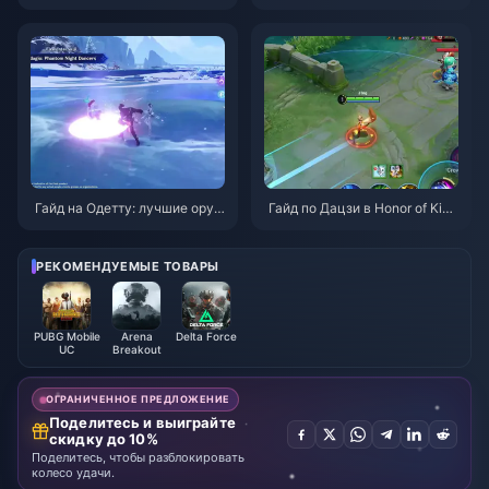
во по операции «Бейгл» | Авг
агента в ZZZ 3.1 | Август 202
уст 2026
6
Гайд на Одетту: лучшие оруж
Гайд по Дацзи в Honor of King
ия, артефакты и команды | Ав
s: 10 главных трюков | Август
густ 2026
2026
РЕКОМЕНДУЕМЫЕ ТОВАРЫ
PUBG Mobile
Arena
Delta Force
UC
Breakout
ОГРАНИЧЕННОЕ ПРЕДЛОЖЕНИЕ
Поделитесь и выиграйте
скидку до 10%
Поделитесь, чтобы разблокировать
колесо удачи.