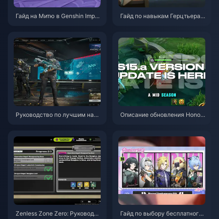
Гайд на Митю в Genshin Impa
Гайд по навыкам Герцтьера
ct | Август 2026
Эмиля в Identity V | Август 20
26
Руководство по лучшим наст
Описание обновления Honor
ройкам Delta Force | Август 2
of Kings S15.a | Август 2026
026
Zenless Zone Zero: Руководст
Гайд по выбору бесплатного