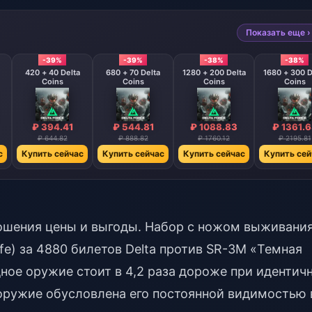
Показать еще ›
-39%
-39%
-38%
-38%
420 + 40 Delta
680 + 70 Delta
1280 + 200 Delta
1680 + 300 D
Coins
Coins
Coins
Coins
₽ 394.41
₽ 544.81
₽ 1088.83
₽ 1361.
₽ 644.82
₽ 888.82
₽ 1760.12
₽ 2195.81
с
Купить сейчас
Купить сейчас
Купить сейчас
Купить сей
ношения цены и выгоды. Набор с ножом выживани
nife) за 4880 билетов Delta против SR-3M «Темная
дное оружие стоит в 4,2 раза дороже при идентич
 оружие обусловлена его постоянной видимостью 