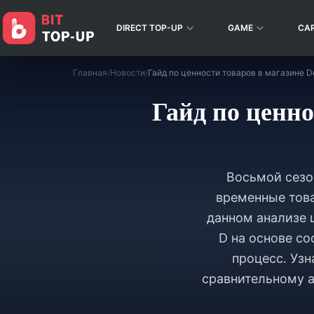
DIRECT TOP-UP
GAME
CA
Главная
/
Новости
/
Гайд по ценно
Восьмой сезо
временные това
данном анализе 
D на основе со
процесс. Узн
сравнительному а