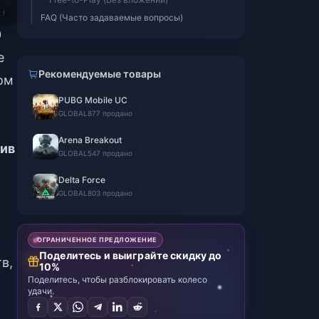
FAQ (Часто задаваемые вопросы)
0
е
Рекомендуемые товары
ом
PUBG Mobile UC
GLOBAL
877 продано
Arena Breakout
ив
GLOBAL
547 продано
Delta Force
GLOBAL
803 продано
ОГРАНИЧЕННОЕ ПРЕДЛОЖЕНИЕ
Поделитесь и выиграйте скидку до
в,
10%
Поделитесь, чтобы разблокировать колесо
удачи.