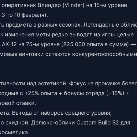
оперативник Влиндер (Vlinder) на 15-м уровне
 3 по 10 февраля).
ь предмета в разных сезонах. Легендарные обли
ак изменения меты редко выводят из игры целые
 АК-12 на 75-м уровне (825 000 опыта в сумме) —
рмовые винтовки остаются конкурентоспособным
ивности над эстетикой. Фокус на прокачке боев
ходные с +25% опыта + бонусы отряда (+15%) +
зовой ставки.
та. Выгода от наборов среднего уровня,
о скидкой. Делюкс-облики Custom Build S2 для
косметика.