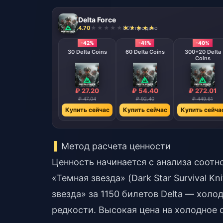
Delta Force
4.70
803 продано
-42%
-41%
-40%
30 Delta Coins
60 Delta Coins
300+20 Delta
Coins
₽ 27.20
₽ 54.40
₽ 272.01
₽ 47.04
₽ 92.40
₽ 449.61
Купить сейчас
Купить сейчас
Купить сейча
Метод расчета ценности
Ценность начинается с анализа соот
«Темная звезда» (Dark Star Survival K
звезда» за 1150 билетов Delta — холо
редкости. Высокая цена на холодное