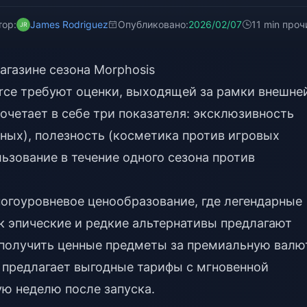
тор:
James Rodriguez
Опубликовано:
2026/02/07
11 min проч
агазине сезона Morphosis
orce требуют оценки, выходящей за рамки внешне
очетает в себе три показателя: эксклюзивность
ных), полезность (косметика против игровых
ьзование в течение одного сезона против
ногоуровневое ценообразование, где легендарные
ак эпические и редкие альтернативы предлагают
получить ценные предметы за премиальную валю
 предлагает выгодные тарифы с мгновенной
ю неделю после запуска.