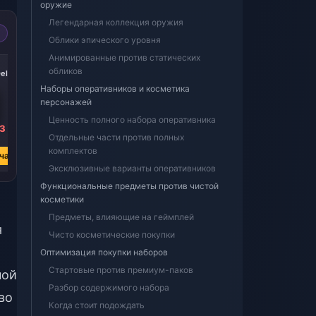
оружие
Легендарная коллекция оружия
Облики эпического уровня
Анимированные против статических
-38%
-38%
обликов
elta
3280 + 670 Delta
6480 + 1620 Delta
Coins
Coins
Наборы оперативников и косметика
персонажей
Ценность полного набора оперативника
63
₽ 2723.27
₽ 5447.34
Отдельные части против полных
₽ 4408.99
₽ 8783.26
комплектов
час
Купить сейчас
Купить сейчас
Эксклюзивные варианты оперативников
Функциональные предметы против чистой
косметики
Предметы, влияющие на геймплей
я
Чисто косметические покупки
Оптимизация покупки наборов
Стартовые против премиум-паков
ной
Разбор содержимого набора
во
Когда стоит подождать