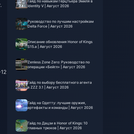
Гайд по навыкам Герцтьера Эмиля в
.
Identity V | Август 2026
Руководство по лучшим настройкам
Delta Force | Август 2026
Описание обновления Honor of Kings
S15.a | Август 2026
Zenless Zone Zero: Руководство по
операции «Бейгл» | Август 2026
-12
Гайд по выбору бесплатного агента
в ZZZ 3.1 | Август 2026
Гайд на Одетту: лучшие оружия,
артефакты и команды | Август 2026
Гайд по Дацзи в Honor of Kings: 10
главных трюков | Август 2026