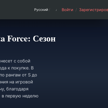
Войти
/
Зарегистриров
Русский
/
a Force: Сезон
несет с собой
да к покупке. В
о рангам от S до
яния на игровой
чу, благодаря
ы в первую неделю