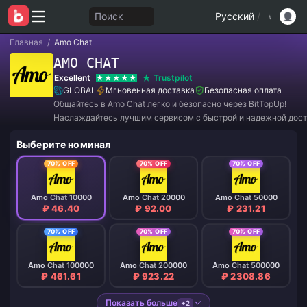
Поиск
Русский
/
Главная
/
Amo Chat
AMO CHAT
Excellent
Trustpilot
GLOBAL
Мгновенная доставка
Безопасная оплата
Общайтесь в Amo Chat легко и безопасно через BitTopUp!
Наслаждайтесь лучшим сервисом с быстрой и надежной дост
Присоединяйтесь к нам прямо сейчас, чтобы получить экскл
Выберите номинал
предложения и потрясающие скидки! ✨
70% OFF
70% OFF
70% OFF
Amo Chat 10000
Amo Chat 20000
Amo Chat 50000
₽ 46.40
₽ 92.00
₽ 231.21
70% OFF
70% OFF
70% OFF
Amo Chat 100000
Amo Chat 200000
Amo Chat 500000
₽ 461.61
₽ 923.22
₽ 2308.86
Показать больше
+2