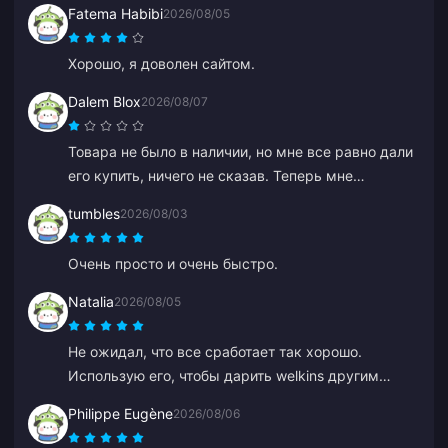
Fatema Habibi
2026/08/05
зависает во время пополнения, а служба
поддержки отвечает медленно. Также не совсем
Хорошо, я доволен сайтом.
понятно, когда обрабатываются платежи. Если бы
эти проблемы были устранены, сервис стал бы
Dalem Blox
2026/08/07
гораздо надежнее.
Товара не было в наличии, но мне все равно дали
его купить, ничего не сказав. Теперь мне
приходится ждать возврата часами или даже
tumbles
2026/08/03
днями.
Очень просто и очень быстро.
Natalia
2026/08/05
Не ожидал, что все сработает так хорошо.
Использую его, чтобы дарить welkins другим
игрокам, и мне очень нравится результат. Служба
Philippe Eugène
2026/08/06
поддержки тоже отвечает быстро. Если хотите
сделать кому-то подарок, это отличная