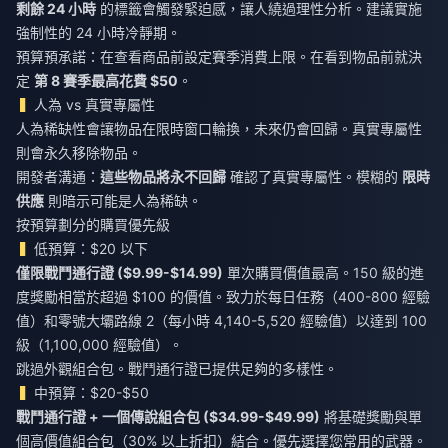
剩餘 24 小時
的標籤會觸發緊迫感，讓人繞過理性分析。建議實施
強制性的 24 小時冷靜期。
預算預承諾：在查看商品前設定賽季消費上限。在看到物品前就決
定
第 8 賽季最高花費 $50
。
人為 vs 真實專屬性
人為稀缺性會讓物品在限時窗口輪換，未來仍會回歸。真實專屬性
則會永久移除物品。
開發者溝通：
這些物品將永不回歸
確認了真實專屬性。模糊的
限時
供應
則暗示可能是人為稀缺。
按預算劃分的購買優先級
低預算：$20 以下
僅限戰鬥通行證 ($9.99-$14.99)
單次購買價值最高。150 級的進
度獎勵相當於超過 $100 的價值。致力於每日任務（400-800 經驗
值）和零號大壩路線 2（每小時 4,140-5,520 經驗值）以達到 100
級（1,100,000 經驗值）。
跳過外觀組合包。戰鬥通行證已提供足夠的多樣性。
中預算：$20-$50
戰鬥通行證 + 一個傳說組合包 ($34.99-$49.99)
將基礎獎勵與單
個高價值組合包（30% 以上折扣）結合。優先選擇您常用的武器。