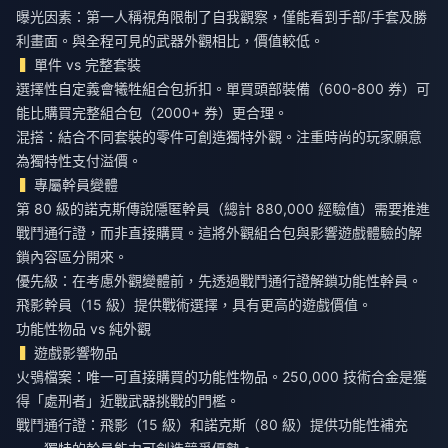
曝光因素：第一人稱視角限制了自我觀察，僅能看到手部/手套及勝
利畫面。與全程可見的武器外觀相比，價值較低。
單件 vs 完整套裝
選擇性自定義會犧牲組合包折扣。單買頭部裝備（600-800 券）可
能比購買完整組合包（2000+ 券）更合理。
混搭：結合不同套裝的零件可創造獨特外觀。注重時尚的玩家願意
為獨特性支付溢價。
專屬幹員變體
第 80 級的諾克斯傳說隱匿幹員（總計 880,000 經驗值）需要推進
戰鬥通行證，而非直接購買。這將外觀組合包與影響遊戲體驗的解
鎖內容區分開來。
優先級：在考慮外觀變體前，先透過戰鬥通行證解鎖功能性幹員。
飛影幹員（15 級）提供戰術選擇，具有更高的遊戲價值。
功能性物品 vs 純外觀
遊戲影響物品
火鴞檔案：唯一可直接購買的功能性物品。250,000 技術合金是獲
得「處刑者」近戰武器挑戰的門檻。
戰鬥通行證：飛影（15 級）和諾克斯（80 級）提供功能性補充