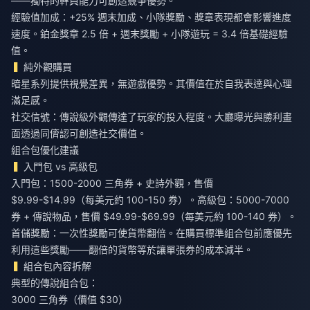
——獨特的幹員能力可創造競爭優勢。
經驗值加成：+25% 週末加成、小隊獎勵、獎章表現都會影響進度
速度。鉑金獎章 2.5 倍 + 週末獎勵 + 小隊遊玩 = 3.4 倍基礎經驗
值。
純外觀購買
暗星系列提供視覺差異，無遊戲優勢。其價值在於自我表達與心理
滿足感。
社交信號：傳說級外觀傳達了玩家的投入程度。大廳曝光與勝利畫
面透過同儕認可創造社交價值。
組合包優化建議
入門包 vs 高級包
入門包：1500-2000 三角券 + 史詩外觀，售價
$9.99-$14.99（每美元約 100-150 券）。高級包：5000-7000
券 + 傳說物品，售價 $49.99-$69.99（每美元約 100-140 券）。
首儲獎勵：一次性獎勵可使貨幣翻倍。在購買標準組合包前應優先
利用這些獎勵——翻倍的貨幣等於讓單張券的成本減半。
組合包內容拆解
典型的傳說組合包：
3000 三角券（價值 $30）