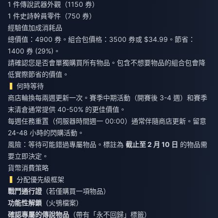
1 件傳說武器外觀（1150 券）
1 件史詩幹員零件（750 券）
經驗值加成消耗品
總價值：4900 券。組合包價格：3500 券或 $34.99。節省：
1400 券 (29%)。
請確認您是否會單獨購買所有物品。包含不想要物品的組合包會降
低實際節省的價值。
何時等待
商店輪換每兩週更新一次。賽季中期活動（開賽後 3-4 週）和賽季
末清倉通常提供 40-50% 的更佳價值。
每週任務重置（伺服器時間週一 00:00）通常伴隨商店更新。留意
24-48 小時的閃購活動。
風險：等待可能錯過專屬物品。標註為
截止至 2 月 10 日
的物品需
要立即決定。
貨幣消費策略
分配優先級框架
戰鬥通行證
（若僅購買一項物品）
功能性解鎖
（火鴞檔案）
確認專屬的傳說物品
（帶有「永不回歸」標籤）