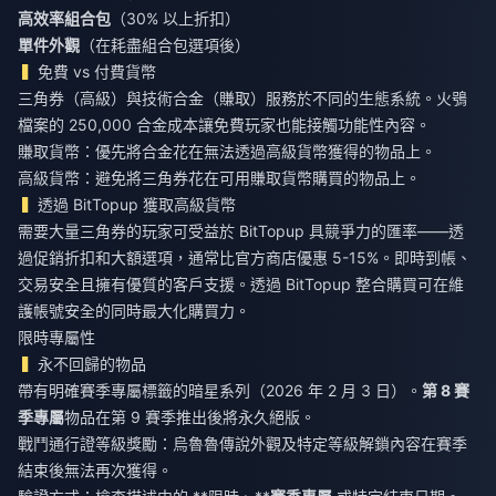
高效率組合包
（30% 以上折扣）
單件外觀
（在耗盡組合包選項後）
免費 vs 付費貨幣
三角券（高級）與技術合金（賺取）服務於不同的生態系統。火鴞
檔案的 250,000 合金成本讓免費玩家也能接觸功能性內容。
賺取貨幣：優先將合金花在無法透過高級貨幣獲得的物品上。
高級貨幣：避免將三角券花在可用賺取貨幣購買的物品上。
透過 BitTopup 獲取高級貨幣
需要大量三角券的玩家可受益於 BitTopup 具競爭力的匯率——透
過促銷折扣和大額選項，通常比官方商店優惠 5-15%。即時到帳、
交易安全且擁有優質的客戶支援。透過 BitTopup 整合購買可在維
護帳號安全的同時最大化購買力。
限時專屬性
永不回歸的物品
帶有明確賽季專屬標籤的暗星系列（2026 年 2 月 3 日）。
第 8 賽
季專屬
物品在第 9 賽季推出後將永久絕版。
戰鬥通行證等級獎勵：烏魯魯傳說外觀及特定等級解鎖內容在賽季
結束後無法再次獲得。