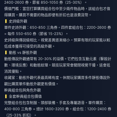
2400-2600 券，節省 850-1050 券（25-30%）。
價值門檻：當您打算購買組合包中至少兩件物品時，該組合包才值
得購買。購買不需要的物品即便有折扣也是浪費貨幣。
史詩級外觀
單件史詩外觀：650-850 三角券。四件套組合包：2200-2600 券
= 每件 550-650 券（節省 15-23%）。
史詩級與傳說級相比，視覺差異逐漸縮小。預算有限的玩家能以較
低成本獲得可接受的高級外觀。
動態 vs 靜態外觀
動態傳說外觀通常有 20-30% 的溢價。它們包含互動元素（擊殺計
數、環境反應）和動態紋理。競技玩家常會關閉視覺干擾，這會抵
消其優點。
收藏家：動態外觀代表最高稀有度。休閒玩家購買多件靜態傳說外
觀比購買單件動態外觀更有價值。
幹員組合包與角色外觀
全套幹員組合包價值
完整組合包包含制服、頭部裝備、手套及專屬語音。單件購買：
400-800 三角券 = 總計 1600-3200 券。組合包：1200-2400 券
（25-33% 折扣）。