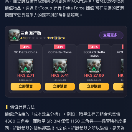
高，而史詩或稀有級別則提供更經濟的入門選擇。若想快速獲取高
價值物品，透過 BitTopup 進行
Delta Force 儲值
可在關鍵的首週
期間享受具競爭力的匯率與即時到帳服務。
三角洲行動
查看更多 ›
4.90
909 已售出
-42%
-41%
-40%
-39
30 Delta Coins
60 Delta Coins
300+20 Delta
420 + 40 
Coins
Coin
HK$ 2.71
HK$ 5.41
HK$ 27.06
HK$ 39
HK$ 4.68
HK$ 9.19
HK$ 44.74
HK$ 64
立即購買
立即購買
立即購買
立即購
價值計算方法
價值評估始於「成本效益分析」。例如：暗星生存刀組合包售價
4880 三角券，而暗星 SR-3M 僅需 1150 三角券——儘管稀有度相
同，近戰武器的價格卻高出 4.2 倍。近戰武器之所以溢價，是因為