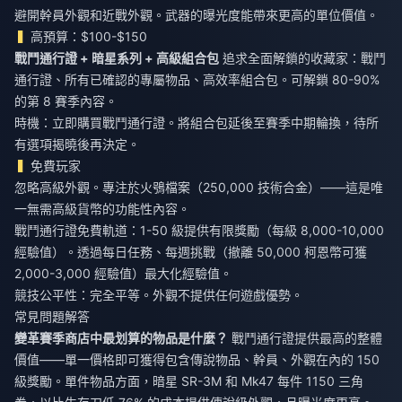
避開幹員外觀和近戰外觀。武器的曝光度能帶來更高的單位價值。
高預算：$100-$150
戰鬥通行證 + 暗星系列 + 高級組合包
追求全面解鎖的收藏家：戰鬥
通行證、所有已確認的專屬物品、高效率組合包。可解鎖 80-90%
的第 8 賽季內容。
時機：立即購買戰鬥通行證。將組合包延後至賽季中期輪換，待所
有選項揭曉後再決定。
免費玩家
忽略高級外觀。專注於火鴞檔案（250,000 技術合金）——這是唯
一無需高級貨幣的功能性內容。
戰鬥通行證免費軌道：1-50 級提供有限獎勵（每級 8,000-10,000
經驗值）。透過每日任務、每週挑戰（撤離 50,000 柯恩幣可獲
2,000-3,000 經驗值）最大化經驗值。
競技公平性：完全平等。外觀不提供任何遊戲優勢。
常見問題解答
變革賽季商店中最划算的物品是什麼？
戰鬥通行證提供最高的整體
價值——單一價格即可獲得包含傳說物品、幹員、外觀在內的 150
級獎勵。單件物品方面，暗星 SR-3M 和 Mk47 每件 1150 三角