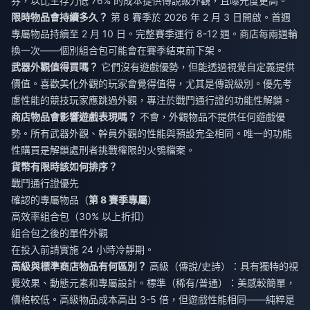
券，以比生存刀低 76% 的成本提供傳說級外觀，且曝光度更高。
限時物品會持續多久？
第 8 賽季於 2026 年 2 月 3 日開啟。首週
專屬物品持續至 2 月 10 日。完整賽季運行 8-12 週。商店每兩週輪
換一次——個別組合包可能會在賽季結束前下架。
武器外觀值得買嗎？
它們沒有遊戲優勢，但能透過視覺自定義提供
價值。喜歡美化外觀的玩家會覺得值得，尤其是傳說級別。優先考
慮性能的競技玩家應跳過外觀，專注於戰鬥通行證的功能性解鎖。
商店物品會影響遊戲表現嗎？
不會，外觀物品不提供任何遊戲優
勢。所有武器外觀、幹員外觀的性能與預設完全相同。唯一的功能
性購買是解鎖處刑者挑戰權限的火鴞檔案。
貨幣有限時該如何排序？
戰鬥通行證優先
確認的專屬物品（
第 8 賽季專屬
）
高效率組合包（30% 以上折扣）
組合包之後的單件外觀
在投入前請實施 24 小時冷靜期。
高級與標準商店物品有何區別？
高級（傳說/史詩）：具有獨特的視
覺效果、動態元素和專屬設計。標準（稀有/普通）：美感較簡單，
價格較低。高級物品成本高出 3-5 倍，但遊戲性能相同——純粹是