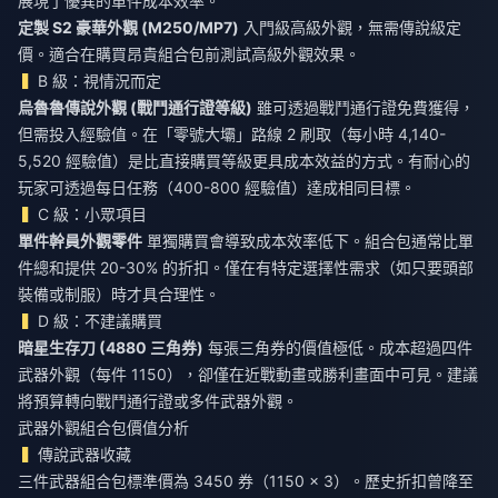
展現了優異的單件成本效率。
定製 S2 豪華外觀 (M250/MP7)
入門級高級外觀，無需傳說級定
價。適合在購買昂貴組合包前測試高級外觀效果。
B 級：視情況而定
烏魯魯傳說外觀 (戰鬥通行證等級)
雖可透過戰鬥通行證免費獲得，
但需投入經驗值。在「零號大壩」路線 2 刷取（每小時 4,140-
5,520 經驗值）是比直接購買等級更具成本效益的方式。有耐心的
玩家可透過每日任務（400-800 經驗值）達成相同目標。
C 級：小眾項目
單件幹員外觀零件
單獨購買會導致成本效率低下。組合包通常比單
件總和提供 20-30% 的折扣。僅在有特定選擇性需求（如只要頭部
裝備或制服）時才具合理性。
D 級：不建議購買
暗星生存刀 (4880 三角券)
每張三角券的價值極低。成本超過四件
武器外觀（每件 1150），卻僅在近戰動畫或勝利畫面中可見。建議
將預算轉向戰鬥通行證或多件武器外觀。
武器外觀組合包價值分析
傳說武器收藏
三件武器組合包標準價為 3450 券（1150 × 3）。歷史折扣曾降至