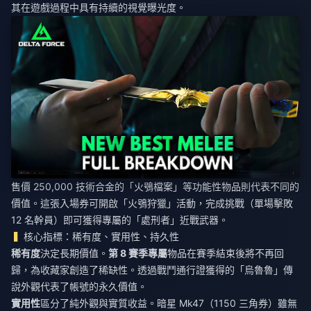
其在遊戲過程中具有持續的視覺曝光度。
售價 250,000 技術合金的「火鴞檔案」等功能性物品則代表不同的
價值。這張入場券可開啟「火鴞狩獵」活動，完成挑戰（單場擊敗
12 名幹員）即可獲得專屬的「處刑者」近戰武器。
核心指標：稀有度、實用性、持久性
稀有度
決定長期價值。
第 8 賽季專屬
物品在賽季結束後將不再回
歸，為收藏家創造了稀缺性。透過戰鬥通行證獲得的「烏魯魯」傳
說外觀代表了帳號的永久價值。
實用性
區分了純外觀與實質收益。暗星 Mk47（1150 三角券）雖無