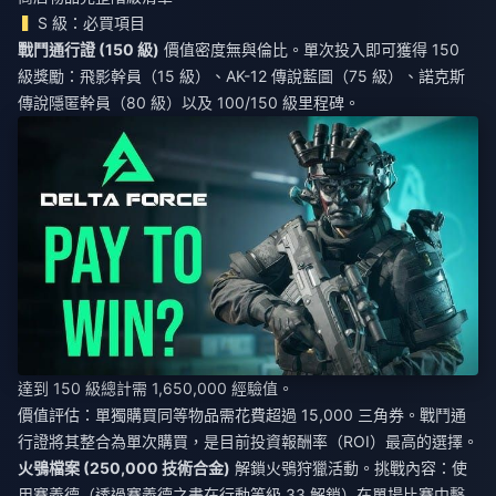
S 級：必買項目
戰鬥通行證 (150 級)
價值密度無與倫比。單次投入即可獲得 150
級獎勵：飛影幹員（15 級）、AK-12 傳說藍圖（75 級）、諾克斯
傳說隱匿幹員（80 級）以及 100/150 級里程碑。
達到 150 級總計需 1,650,000 經驗值。
價值評估：單獨購買同等物品需花費超過 15,000 三角券。戰鬥通
行證將其整合為單次購買，是目前投資報酬率（ROI）最高的選擇。
火鴞檔案 (250,000 技術合金)
解鎖火鴞狩獵活動。挑戰內容：使
用賽義德（透過賽義德之書在行動等級 33 解鎖）在單場比賽中擊