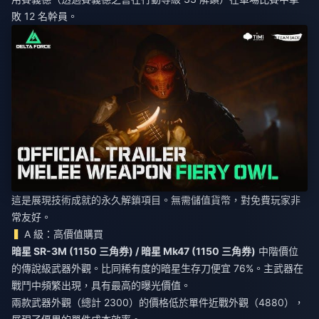
敗 12 名幹員。
這是展現技術成就的永久解鎖項目。無需儲值貨幣，對免費玩家非
常友好。
A 級：高價值購買
暗星 SR-3M (1150 三角券) / 暗星 Mk47 (1150 三角券)
中階價位
的傳說級武器外觀。比同稀有度的暗星生存刀便宜 76%。主武器在
戰鬥中頻繁出現，具有最高的曝光價值。
兩款武器外觀（總計 2300）的價格低於單件近戰外觀（4880），