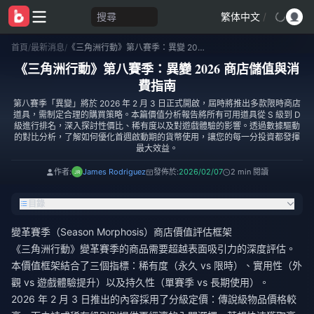
搜尋
繁体中文
/
首頁
/
最新消息
/
《三角洲行動》第八賽季：異變 2026 商店儲值與消費指南
《三角洲行動》第八賽季：異變 2026 商店儲值與消
費指南
第八賽季「異變」將於 2026 年 2 月 3 日正式開啟，屆時將推出多款限時商店
道具，需制定合理的購買策略。本篇價值分析報告將所有可用道具從 S 級到 D
級進行排名，深入探討性價比、稀有度以及對遊戲體驗的影響。透過數據驅動
的對比分析，了解如何優化首週啟動期的貨幣使用，讓您的每一分投資都發揮
最大效益。
作者:
James Rodriguez
發佈於:
2026/02/07
2 min 閱讀
目錄
變革賽季（Season Morphosis）商店價值評估框架
《三角洲行動》變革賽季的商品需要超越表面吸引力的深度評估。
本價值框架結合了三個指標：稀有度（永久 vs 限時）、實用性（外
觀 vs 遊戲體驗提升）以及持久性（單賽季 vs 長期使用）。
2026 年 2 月 3 日推出的內容採用了分級定價：傳說級物品價格較