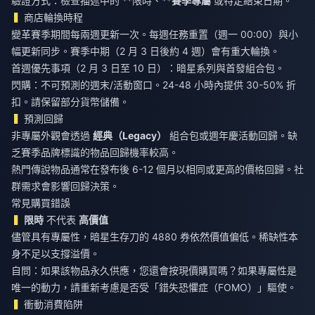
驗證方式：檢查描述中的 **限時、**
賽季專屬
或特定結束日期。
商店輪換時程
變革賽季期間每兩週更新一次。每週任務重置（週一 00:00）與小
幅更新同步。賽季中期（2 月 3 日後約 4 週）會有重大輪換。
首週優先事項（2 月 3 日至 10 日）：暗星系列與首發組合包。
閃購：不可預測的週末/活動窗口。24-48 小時內提供 30-50% 折
扣。請保留部分貨幣儲備。
預測回歸
非專屬外觀會透過
經典（Legacy）
組合包或週年慶活動回歸。缺
乏賽季品牌標識的物品回歸機率較高。
熱門傳說物品通常在發布後 6-12 個月以相同或更高的價格回歸。社
群需求會影響回歸決策。
常見購買錯誤
限時
不代表
高價值
儘管具有專屬性，暗星生存刀的 4880 券依然價值偏低。稀缺性本
身不足以支撐溢價。
自問：如果該物品永久供應，您還會按現價購買嗎？如果專屬性是
唯一的動力，請重新考慮是否受「錯失恐懼症（FOMO）」驅使。
衝動消費陷阱