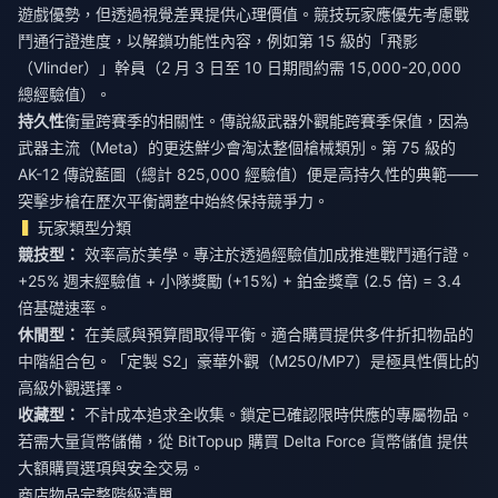
遊戲優勢，但透過視覺差異提供心理價值。競技玩家應優先考慮戰
鬥通行證進度，以解鎖功能性內容，例如第 15 級的「飛影
（Vlinder）」幹員（2 月 3 日至 10 日期間約需 15,000-20,000
總經驗值）。
持久性
衡量跨賽季的相關性。傳說級武器外觀能跨賽季保值，因為
武器主流（Meta）的更迭鮮少會淘汰整個槍械類別。第 75 級的
AK-12 傳說藍圖（總計 825,000 經驗值）便是高持久性的典範——
突擊步槍在歷次平衡調整中始終保持競爭力。
玩家類型分類
競技型：
效率高於美學。專注於透過經驗值加成推進戰鬥通行證。
+25% 週末經驗值 + 小隊獎勵 (+15%) + 鉑金獎章 (2.5 倍) = 3.4
倍基礎速率。
休閒型：
在美感與預算間取得平衡。適合購買提供多件折扣物品的
中階組合包。「定製 S2」豪華外觀（M250/MP7）是極具性價比的
高級外觀選擇。
收藏型：
不計成本追求全收集。鎖定已確認限時供應的專屬物品。
若需大量貨幣儲備，從 BitTopup
購買 Delta Force 貨幣儲值
提供
大額購買選項與安全交易。
商店物品完整階級清單