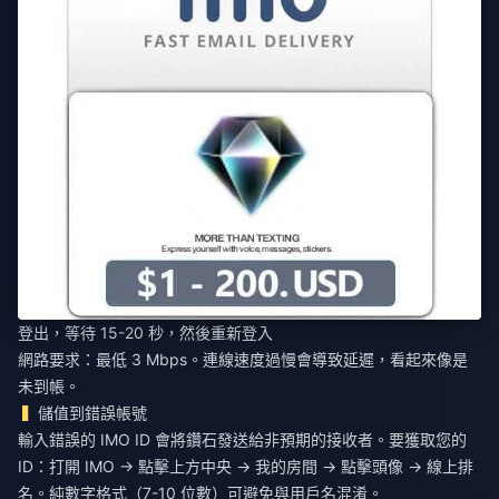
登出，等待 15-20 秒，然後重新登入
網路要求：最低 3 Mbps。連線速度過慢會導致延遲，看起來像是
未到帳。
儲值到錯誤帳號
輸入錯誤的 IMO ID 會將鑽石發送給非預期的接收者。要獲取您的
ID：打開 IMO → 點擊上方中央 → 我的房間 → 點擊頭像 → 線上排
名。純數字格式（7-10 位數）可避免與用戶名混淆。