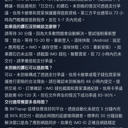
轉讓。但這適用於「已交付」的鑽石。未到帳的情況可透過支付爭
議、信用卡撤單和買家保護獲得退款資格。第三方平台通常以 72 小
時為門檻觸發退款程序，並在 5-7 天內完成。
如果我的鑽石沒到帳該怎麼辦？
請等待 30 分鐘，因為大多數問題會自動解決。嘗試強制重新整
理：登出，等待 15-20 秒，重新登入。清除快取（Android：設定
> 應用程式 > IMO > 儲存空間 > 清除快取；iOS：重新安裝）。如
果鑽石仍未出現，請截圖 IMO 錢包，聯繫賣家，若 72 小時內仍未
交付，請準備發起支付爭議。
未到帳的鑽石可以退款嗎？
可以。未到帳構成了透過支付爭議、信用卡撤單或電子錢包買家保
護進行索賠的合法理由。請在確認未到帳後的 48 小時內提交。提
供交易 ID、訂單確認、IMO 錢包截圖和賣家溝通紀錄。信用卡爭議
退款需 60-120 天，但在文件齊全的情況下成功率達 85-90%。
交付通常需要多長時間？
像 BitTopup 這樣信譽良好的平台，透過自動化系統在 5 分鐘內完
成 95% 的交付。超過此時間的延遲值得調查。標準的 30 分鐘自動
解決窗口是為了應對網路同步。如果在 IMO ID 正確且網路穩定