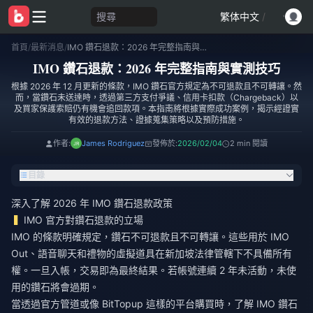
搜尋
繁体中文
/
首頁
/
最新消息
/
IMO 鑽石退款：2026 年完整指南與實測技巧
IMO 鑽石退款：2026 年完整指南與實測技巧
根據 2026 年 12 月更新的條款，IMO 鑽石官方規定為不可退款且不可轉讓。然
而，當鑽石未送達時，透過第三方支付爭議、信用卡扣款（Chargeback）以
及買家保護索賠仍有機會追回款項。本指南將根據實際成功案例，揭示經證實
有效的退款方法、證據蒐集策略以及預防措施。
作者:
James Rodriguez
發佈於:
2026/02/04
2 min 閱讀
目錄
深入了解 2026 年 IMO 鑽石退款政策
IMO 官方對鑽石退款的立場
IMO 的條款明確規定，鑽石不可退款且不可轉讓。這些用於 IMO
Out、語音聊天和禮物的虛擬道具在新加坡法律管轄下不具備所有
權。一旦入帳，交易即為最終結果。若帳號連續 2 年未活動，未使
用的鑽石將會過期。
當透過官方管道或像 BitTopup 這樣的平台購買時，了解
IMO 鑽石