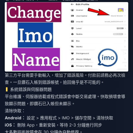
第三方平台需要手動輸入，增加了錯誤風險。付款前請務必再次檢
查。一旦鑽石入帳到錯誤帳號，追回幾乎是不可能的。
系統錯誤與伺服器問題
平台維護、伺服器過載或程式錯誤會中斷交易處理。快取損壞會導
致顯示問題，即鑽石已入帳但未顯示。
清除快取：
Android：
設定 > 應用程式 > IMO > 儲存空間 > 清除快取
iOS：
刪除 App，重新安裝，等待 2-3 分鐘進行同步
大多數技術故障會在 30 分鐘內自動修復。