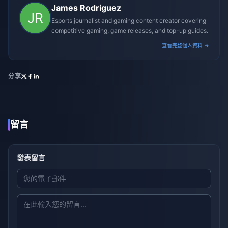
James Rodriguez
Esports journalist and gaming content creator covering
competitive gaming, game releases, and top-up guides.
查看完整個人資料 →
分享
留言
發表留言