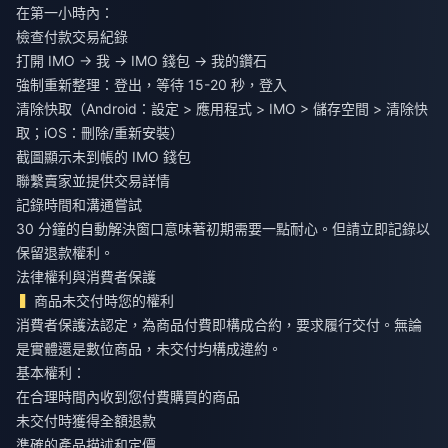
在第一小時內：
檢查付款交易紀錄
打開 IMO → 我 → IMO 錢包 → 我的鑽石
強制重新整理：登出，等待 15-20 秒，登入
清除快取（Android：設定 > 應用程式 > IMO > 儲存空間 > 清除快
取；iOS：刪除/重新安裝）
截圖顯示未到帳的 IMO 錢包
聯繫賣家並提供交易詳情
記錄時間和溝通嘗試
30 分鐘的自動解決窗口意味著初期需要一點耐心。但請立即記錄以
保留退款權利。
法律權利與消費者保護
商品未交付時您的權利
消費者保護法認定，為商品付費即構成合約，要求履行交付。無論
是實體還是數位商品，未交付均構成違約。
基本權利：
在合理時間內收到您付費購買的商品
未交付時獲得全額退款
準確的產品描述和定價