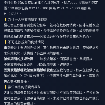
不可退款
的政策有助於建立合理的預期。BitTopup 提供透明的定
價：10 顆鑽石為 ₱12.17，100 顆為 ₱121.74，1000 顆則為
₱1,217.35。
為什麼大多數購買無法退款
鑽石會立即整合到您的餘額中，並可在數秒內消費。因非法獲取虛
擬道具而導致的帳號停權，會使追溯退款變得複雜。虛擬貨幣缺乏
實體產品的退貨物流——其價值純粹存在於平台生態系統內。
不可退款規則的例外情況
未到帳
是主要的例外情況。當付款後鑽石未能入帳時，交易仍處於
未完成狀態，這構成了追回款項的依據。
儲值期間的技術故障
——如系統錯誤、伺服器當機、重複扣款——
不屬於標準政策範圍，因為服務並未正確提供。
因賣家錯誤導致儲值到錯誤帳號
也是退款的理由。如果您提供了正
確的 IMO ID（7-10 位數字），但鑽石卻出現在其他地方，賣家的
失誤需承擔責任。
數位商品的消費者權益
各地區的消費者保護法對虛擬貨幣提供不同程度的保障。許多司法
管轄區認定，無論平台條款如何，未交付已付費的數位商品均違反
了基本的消費者權益。