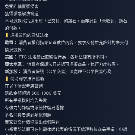
免受詐騙賣家侵害
獲得爭議解決管道
不可退款政策適用於「已交付」的鑽石，而非針對「未收到」鑽石
的付款。
虛擬貨幣的區域法律
歐盟：
消費者權利指令涵蓋數位內容，要求交付並允許針對未交付
情況退款。
美國：
FTC 法規禁止欺騙性行為；各州法律有所不同。
亞太地區：
消費者保護法日益認可虛擬商品，執行力度各異。
新加坡：
消費者保護（公平交易）法處理不公平貿易行為。
何時尋求法律協助
在以下情況考慮諮詢：
退款金額超過 500-1000 美元
所有爭議機制均告失敗
有強力的詐騙或系統性騙局證據
多名消費者遇到類似問題
賣家對交付情況做出虛假陳述
小額索賠法庭可在無需律師代表的情況下處理數位商品爭議。申請