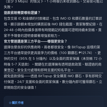
（至少 3 Mbps）的情況下，1 小時後仍未收到鑽石，交易很可能已
失敗。
退款索賠需要哪些證據？
包含交易 ID 和金額的付款確認、包含 IMO ID 和鑽石數量的訂單詳
情、顯示餘額未增加的購買前後 IMO 錢包截圖、賣家聯繫紀錄。在
24-48 小時內拍攝多張帶有時間戳記的截圖可證明持續未到帳。賣
家不予理會的證明會顯著增強索賠力。
官方管道還是第三方平台——哪個更安全？
選擇信譽良好的供應商時，兩者都很安全。像 BitTopup 這樣的第
三方平台通常提供更具競爭力的價格（100 顆鑽石 ₱121.74）、更
快的交付（95% 在 5 分鐘內）以及全面的買家保護（未到帳 72 小
時後 5-7 天退款）。關鍵在於選擇擁有透明退款政策、驗證過的商
業登記、安全支付處理和即時支援的知名平台。
避免退款煩惱——透過 BitTopup 安全購買 IMO 鑽石，享有即時交
付保證、24/7 支援和全面的買家保護。數分鐘內即可獲得鑽石。立
即開始您的安全儲值！
關於作者