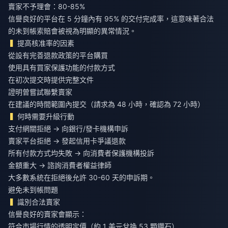
賣家不予理會：80-85%
信譽良好的平台在 5 分鐘內有 95% 的交付完成率，這意味著合法
的未到帳索賠會被視為明顯的異常情況。
提高核准率的因素
從設有完善退款政策的平台購買
使用具有買家保護功能的付款方式
在初次提交時提供完整文件
證明曾嘗試聯繫賣家
在建議的時間範圍內提交（請求為 48 小時，確認為 72 小時）
何時需要升級行動
支付網關拒絕 → 向銀行/發卡機構申訴
賣家平台拒絕 → 發起信用卡爭議退款
所有付款方式均失敗 → 向消費者保護機構投訴
金額重大 → 諮詢消費者權益律師
大多數系統在拒絕後允許 30-60 天的申訴期。
避免未到帳問題
識別合法賣家
信譽良好的賣家會顯示：
符合市場行情的透明定價（約 1 美元兌換 53 顆鑽石）