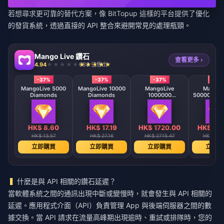
若想尋求更可靠的替代方案，像
BitTopup
這樣的平台提供了優化
的發貨系統，透過直接的 API 整合來避開常見的處理瓶頸。
Mango Live 鑽石
查看更多 ›
4.94
688 已售出
-37%
-37%
-37%
-37
MangoLive 5000
MangoLive 10000
MangoLive
MangoL
Diamonds
Diamonds
1000000
500000 Di
Diamonds
HK$ 8.60
HK$ 17.19
HK$ 1720.00
HK$ 86
HK$ 13.57
HK$ 27.16
HK$ 2715.47
HK$ 135
立即購買
立即購買
立即購買
立即購
什麼是與 API 相關的鑽石延遲？
當軟體系統之間的通訊出現中斷或變慢時，就會發生與 API 相關的
延遲。應用程式介面（API）負責管理 App 與後端伺服器之間的數
據交換。當 API 請求在流量高峰期出現逾時、重試或排隊時，您的