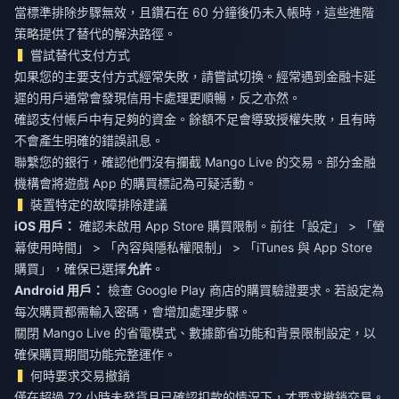
當標準排除步驟無效，且鑽石在 60 分鐘後仍未入帳時，這些進階
策略提供了替代的解決路徑。
嘗試替代支付方式
如果您的主要支付方式經常失敗，請嘗試切換。經常遇到金融卡延
遲的用戶通常會發現信用卡處理更順暢，反之亦然。
確認支付帳戶中有足夠的資金。餘額不足會導致授權失敗，且有時
不會產生明確的錯誤訊息。
聯繫您的銀行，確認他們沒有攔截 Mango Live 的交易。部分金融
機構會將遊戲 App 的購買標記為可疑活動。
裝置特定的故障排除建議
iOS 用戶：
確認未啟用 App Store 購買限制。前往「設定」 > 「螢
幕使用時間」 > 「內容與隱私權限制」 > 「iTunes 與 App Store
購買」，確保已選擇
允許
。
Android 用戶：
檢查 Google Play 商店的購買驗證要求。若設定為
每次購買都需輸入密碼，會增加處理步驟。
關閉 Mango Live 的省電模式、數據節省功能和背景限制設定，以
確保購買期間功能完整運作。
何時要求交易撤銷
僅在超過 72 小時未發貨且已確認扣款的情況下，才要求撤銷交易。