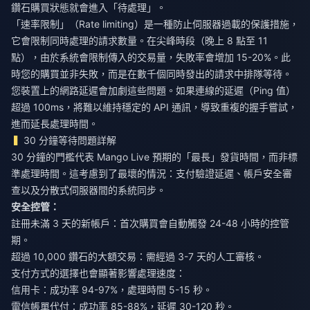
鑽石購買狀態就會進入「待處理」。
「速率限制」（Rate limiting）是一種防止伺服器過載的保護措施，
它會限制同時處理的請求數量。在尖峰時段（晚上 8 點至 11
點），由於系統會限制傳入的交易量，失敗率會增加 15-20%。此
時您的購買並非失敗，而是在數千個同時發出的請求中排隊等待。
您裝置上的網路延遲會加劇這些問題。如果連線的延遲（Ping 值）
超過 100ms，將難以維持穩定的 API 通訊，導致重複的握手嘗試，
進而延長處理時間。
30 分鐘等待問題詳解
30 分鐘的門檻代表 Mango Live 預期的「最長」發貨時間，而非標
準處理時間。這考慮到了最壞的情況：支付驗證延遲、帳戶安全審
查以及分散式伺服器間的系統同步。
安全控管：
註冊未滿 3 天的新帳戶：首次購買會自動觸發 24-48 小時的控管
期。
超過 10,000 鑽石的大額交易：需經過 3-7 天的人工審核。
支付方式的選擇也會顯著影響處理速度：
信用卡：成功率 94-97%，處理時間 5-15 秒。
電信帳單代付：成功率 85-88%，延遲 30-120 秒。