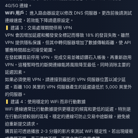
4G/5G 連線。
WiFi 用戶：
進入路由器設定以修改 DNS 伺服器。更改前後請測試
連線速度，若效能下降請還原設定。
建議 3：交易處理期間停用 VPN
VPN 會因增加延遲和觸發安全標記而導致 18% 的發貨失敗。雖然
VPN 提供隱私保護，但其中轉伺服器增加了數據傳輸距離，使 API
響應時間超出可接受範圍。
在發起購買前停用 VPN，完成交易並確認鑽石入帳後，再重新啟用
VPN。這種暫時性的斷開連線能將風險降至最低，同時消除主要的
延遲因素。
如果必須使用 VPN，請連接到最近的 VPN 伺服器位置以減少延
遲。距離 100 英里的 VPN 伺服器產生的延遲遠低於 5,000 英里外
的伺服器。
建議 4：使用穩定的 WiFi 而非行動數據
WiFi 連線通常比行動數據提供更穩定的頻寬和更低的延遲，特別是
在行動訊號較弱的區域。穩定的連線可防止交易中途斷線，避免被
迫重新提交請求。
購買前可透過播放 2-3 分鐘的影片來測試 WiFi 穩定性。若出現緩衝