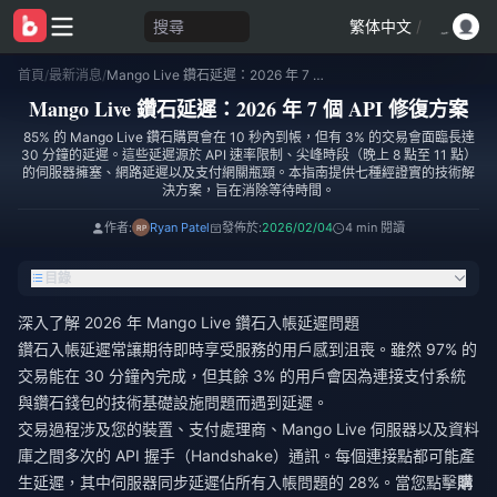
搜尋
繁体中文
/
首頁
/
最新消息
/
Mango Live 鑽石延遲：2026 年 7 個 API 修復方案
Mango Live 鑽石延遲：2026 年 7 個 API 修復方案
85% 的 Mango Live 鑽石購買會在 10 秒內到帳，但有 3% 的交易會面臨長達
30 分鐘的延遲。這些延遲源於 API 速率限制、尖峰時段（晚上 8 點至 11 點）
的伺服器擁塞、網路延遲以及支付網關瓶頸。本指南提供七種經證實的技術解
決方案，旨在消除等待時間。
作者:
Ryan Patel
發佈於:
2026/02/04
4 min 閱讀
目錄
深入了解 2026 年 Mango Live 鑽石入帳延遲問題
鑽石入帳延遲常讓期待即時享受服務的用戶感到沮喪。雖然 97% 的
交易能在 30 分鐘內完成，但其餘 3% 的用戶會因為連接支付系統
與鑽石錢包的技術基礎設施問題而遇到延遲。
交易過程涉及您的裝置、支付處理商、Mango Live 伺服器以及資料
庫之間多次的 API 握手（Handshake）通訊。每個連接點都可能產
生延遲，其中伺服器同步延遲佔所有入帳問題的 28%。當您點擊
購