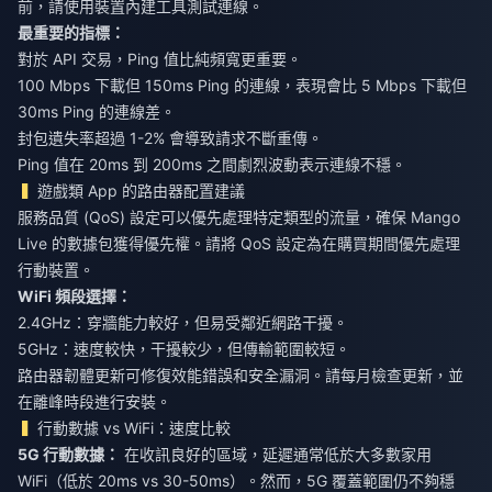
前，請使用裝置內建工具測試連線。
最重要的指標：
對於 API 交易，Ping 值比純頻寬更重要。
100 Mbps 下載但 150ms Ping 的連線，表現會比 5 Mbps 下載但
30ms Ping 的連線差。
封包遺失率超過 1-2% 會導致請求不斷重傳。
Ping 值在 20ms 到 200ms 之間劇烈波動表示連線不穩。
遊戲類 App 的路由器配置建議
服務品質 (QoS) 設定可以優先處理特定類型的流量，確保 Mango
Live 的數據包獲得優先權。請將 QoS 設定為在購買期間優先處理
行動裝置。
WiFi 頻段選擇：
2.4GHz：穿牆能力較好，但易受鄰近網路干擾。
5GHz：速度較快，干擾較少，但傳輸範圍較短。
路由器韌體更新可修復效能錯誤和安全漏洞。請每月檢查更新，並
在離峰時段進行安裝。
行動數據 vs WiFi：速度比較
5G 行動數據：
在收訊良好的區域，延遲通常低於大多數家用
WiFi（低於 20ms vs 30-50ms）。然而，5G 覆蓋範圍仍不夠穩