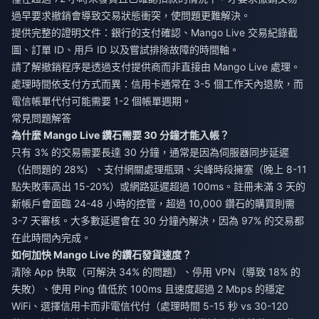
過早要求撤銷會導致交易狀態衝突，使問題更難解決。
提供完整的證明文件：銀行的支付確認、Mango Live 交易紀錄截
圖、訂單 ID、用戶 ID 以及嘗試排除故障的時間軸。
請了解撤銷程序是透過支付提供商而非直接由 Mango Live 處理。
處理時間依支付方式而異：信用卡通常在 3-5 個工作天內退款，而
電信帳單代付可能需要 1-2 個帳單週期。
常見問題解答
為什麼 Mango Live 鑽石需要 30 分鐘才能入帳？
只有 3% 的交易需要長達 30 分鐘，通常是因為伺服器同步延遲
（佔問題的 28%）、支付網關處理瓶頸、尖峰時段擁塞（晚上 8-11
點失敗率高出 15-20%）或網路延遲超過 100ms。註冊未滿 3 天的
新帳戶會面臨 24-48 小時的控管，超過 10,000 鑽石的購買則需
3-7 天審核。大多數延遲會在 30 分鐘內解決，因為 97% 的交易都
在此時間內完成。
如何加快 Mango Live 的鑽石發貨速度？
清除 App 快取（可解決 34% 的問題）、停用 VPN（導致 18% 的
失敗）、使用 Ping 值低於 100ms 且速度超過 2 Mbps 的穩定
WiFi、選擇信用卡而非電信代付（處理時間 5-15 秒 vs 30-120