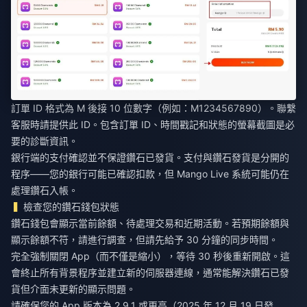
訂單 ID 格式為 M 後接 10 位數字（例如：M1234567890）。聯繫
客服時請提供此 ID。包含訂單 ID、時間戳記和狀態的螢幕截圖是必
要的診斷資訊。
銀行端的支付確認並不保證鑽石已發貨。支付與鑽石發貨是分開的
程序——您的銀行可能已確認扣款，但 Mango Live 系統可能仍在
處理鑽石入帳。
檢查您的鑽石錢包狀態
鑽石錢包會顯示當前餘額、待處理交易和近期活動。若預期餘額與
顯示餘額不符，請進行調查，但請先給予 30 分鐘的同步時間。
完全強制關閉 App（而不僅是縮小），等待 30 秒後重新開啟。這
會終止所有背景程序並建立新的伺服器連線，通常能解決鑽石已發
貨但介面未更新的顯示問題。
請確保您的 App 版本為 2.9.1 或更高（2025 年 12 月 19 日發