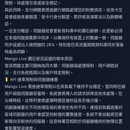
限制、待處理交易或安全標記。
與此同時，支付網關會透過銀行網路處理您的財務資訊。信用卡交
易會經過多層驗證：發卡行身分驗證、欺詐檢測演算法以及餘額確
認。
一旦支付確認，伺服器就會更新資料庫中的鑽石餘額。此更新必須
在多個伺服器集群中同步，以確保所有裝置上的數據一致。伺服器
同步延遲佔入帳問題的 28%，特別是在高流量期間資料庫同步落後
時最為明顯。
Mango Live 鑽石發貨延遲的根本原因
發貨問題主要可歸納為四大類：伺服器端處理限制、用戶網路狀
況、支付系統瓶頸以及帳戶特定限制。
API 速率限制與伺服器擁塞
Mango Live 實施速率限制以在高負載下維持平台穩定。當同時在線
用戶超過伺服器容量時，系統會將傳入的請求排隊並依序處理。在
尖峰時段，此隊列會將處理時間從幾秒延長至幾分鐘。
伺服器擁塞在不同地理區域的表現也有所不同。連接到負載過重的
區域伺服器的用戶會感受到較慢的響應速度。系統不會自動將您重
新導向至較快的伺服器，這意味著您相對於伺服器機房的物理位置
會影響發貨速度。