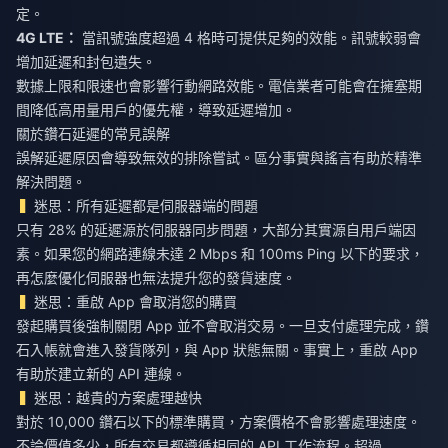
定。
4G LTE：
當訊號強度超過 4 格時可提供足夠的效能。訊號較弱會
增加延遲和封包遺失。
數據上限和限速也會影響行動網路效能。電信業者可能會在擁塞期
間降低高用量用戶的優先權，導致延遲增加。
關於鑽石延遲的常見誤解
誤解延遲原因會導致無效的排除嘗試。區分事實與謠言有助於精準
解決問題。
迷思：所有延遲都是伺服器端的問題
只有 28% 的延遲源於伺服器同步問題，大部分其實源自用戶端因
素。如果您的網路連線未達 2 Mbps 和 100ms Ping 以下的要求，
再怎麼優化伺服器也無法提升您的發貨速度。
迷思：重啟 App 會取消您的購買
發起購買後強制關閉 App 並不會取消交易。一旦支付處理完成，鑽
石入帳就會進入發貨隊列，與 App 狀態無關。事實上，重啟 App
有助於建立新的 API 連線。
迷思：越貴的方案處理越快
對於 10,000 鑽石以下的標準購買，方案價格不會影響處理速度。
不論價值多少，所有交易都遵循相同的 API 工作流程。超過