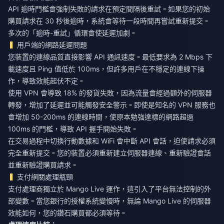
API 逾時門檻會強制失敗的請求在預定間隔後重試。如果您的初始
購買請求在 30 秒後逾時，系統會等待一段時間再嘗試重新提交。
多次的「逾時-重試」循環會使延遲加劇。
用戶端的網路延遲問題
您裝置的連線品質直接影響 API 通訊速度。最低要求為 2 Mbps 下
載速度且 Ping 值低於 100ms，但許多用戶在不穩定的連線下操
作，導致效能起伏不定。
使用 VPN 會導致 18% 的發貨失敗，因為流量會經過額外的伺服器
轉發，增加了延遲並可能觸發安全警示。即使是知名的 VPN 服務也
會增加 50-200ms 的連線時間，使原本勉強達標的網路超過
100ms 的門檻，導致 API 握手開始失敗。
在交易過程中切換行動數據和 WiFi 會中斷 API 會話，迫使請求必須
完全重新提交。您的裝置必須重新建立伺服器連線、重新驗證會話
並重新驗證購買請求。
支付網關處理瓶頸
支付處理商獨立於 Mango Live 運作，這引入了平台無法控制的外
部變數。當您銀行的授權系統變慢時，無論 Mango Live 的伺服器
效能如何，您的鑽石購買都必須等待。