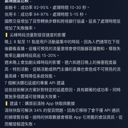
處理速度比較：
金融卡：成功率 92-95%，處理時間 10-30 秒。
信用卡：成功率 94-97%，處理時間 5-15 秒。
國際交易增加了貨幣轉換步驟和跨境銀行協議，延長了處理時間並
增加了失敗機率。
尖峰時段流量對發貨速度的影響
晚上 8 點至 11 點是用戶活動最集中的時段，因為人們通常在下班
後觀看直播。這種可預見的流量激增會使伺服器容量飽和，導致失
敗率比離峰時段高出 15-20%。
週末晚上會加劇尖峰時段的影響，週六和週日晚上的擁塞程度最
高。特別活動、促銷活動或熱門主播的直播也會造成不可預見的流
量高峰，暫時降低系統效能。
7 個解決鑽石延遲的專業 API 建議
這些技術解決方案針對特定的延遲原因，具有顯著的成功率。同時
實施多個建議可發揮最大效果。
建議 1：購買前清除 App 快取與數據
清除快取可解決 34% 的發貨問題，因為它移除了會干擾 API 通訊
的損壞暫存檔。過時的快取數據會導致 App 引用舊的會話資訊，從
而觸發驗證失敗。