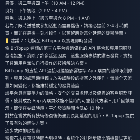
最優：週二至週四上午（10 AM - 12 PM）
良好：下午初段（2 PM - 4 PM）
避免：週末晚上（週五至週六 8 PM - 1 AM）
若為了限時送禮或參加活動而需要儲值，請務必提前 2-4 小時購
買，而非在最後一刻才操作，以預留應對意外延遲的緩衝時間。
建議 7：切換至 BitTopup 以實現即時發貨
像 BitTopup 這樣的第三方平台透過優化的 API 整合和專用伺服器
基礎設施，消除了許多延遲因素。這些服務專精於鑽石發貨，實施
了普通用戶無法自行操作的技術解決方案。
BitTopup 的直接 API 連接可繞過影響標準 App 購買的速率限制隊
列。專用的處理通道獨立於尖峰時段的擁塞之外運作，無論全天流
量如何變化，都能維持穩定的發貨速度。
該平台具有競爭力的價格、安全的交易處理以及優異的客戶服務評
價，使其成為 App 內購買效能不佳時的可靠替代方案。用戶回饋顯
示，即使在尖峰時段，平均發貨時間也低於 10 秒。
對於在嘗試所有技術修復後仍遇到長期延遲的用戶，
BitTopup
提供
了最有效的解決方案。
逐步故障排除指南
當鑽石未在預期時間內到達時，系統化的排除步驟比隨機嘗試更能