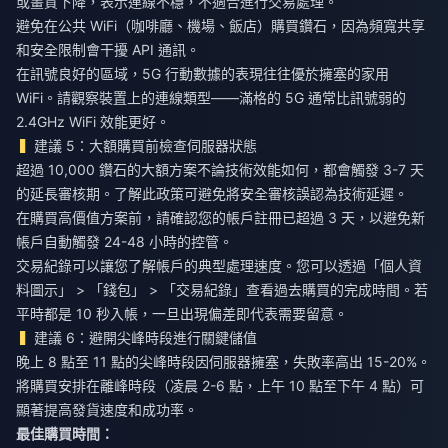
或畫質下降，表示連線不穩，不適合進行交易處理。
避免在公共 WiFi（咖啡廳、機場、飯店）購買鑽石，因為頻寬共享
和安全限制會干擾 API 通訊。
在訊號良好的區域，5G 行動數據的表現往往優於擁塞的家用
WiFi。請觀察裝置上的連線類型——滿格的 5G 通常比訊號弱的
2.4GHz WiFi 效能更好。
建議 5：大額購買前檢查伺服器狀態
超過 10,000 鑽石的大額方案不論技術效能如何，都會觸發 3-7 天
的延長審核期。了解此政策可避免將安全審核誤認為技術延遲。
在購買高價值方案前，請確認您的帳戶註冊已超過 3 天，以避免新
帳戶自動觸發 24-48 小時的控管。
交易紀錄可以讓您了解帳戶的典型處理速度。您可以透過「個人資
料圖示」 > 「錢包」 > 「交易紀錄」查看過去購買的完成時間。若
平時都是 10 秒入帳，一旦出現偏差即代表需要留意。
建議 6：避開尖峰時段進行關鍵儲值
晚上 8 點至 11 點的尖峰時段因伺服器擁塞，失敗率高出 15-20%。
將購買安排在離峰時段（凌晨 2-6 點，上午 10 點至下午 4 點）可
顯著提高發貨速度和成功率。
最佳購買時間：