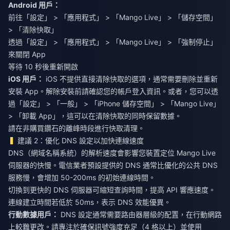
Android 用戶：
前往「設定」 > 「應用程式」 > 「Mango Live」 > 「儲存空間」
> 「清除快取」
透過「設定」 > 「應用程式」 > 「Mango Live」 > 「強制停止」
來關閉 App
等待 10 秒後重新開啟
iOS 用戶：
iOS 不提供直接清除快取的選項，通常需要刪除並重新
安裝 App。解除安裝前請確認您的帳戶登入資訊。或者，您可以透
過「設定」 > 「一般」 > 「iPhone 儲存空間」 > 「Mango Live」
> 「卸載 App」，這可以在清除快取的同時保留數據。
請在非購買鑽石的離峰時段進行快取清理。
建議 2：優化 DNS 設定以加快連線速度
DNS（網域名稱系統）的解析速度會影響您裝置定位 Mango Live
伺服器的快慢。電信業者預設提供的 DNS 通常比優化的公共 DNS
服務慢，會增加 50-200ms 的初始連線時間。
切換到更快的 DNS 伺服器可縮短查詢時間，提高 API 響應速度。
連線建立時間若低於 50ms，表示 DNS 效能優異。
行動數據用戶：
DNS 設定通常需要路由器層級的配置，在行動網路
上較難更改。請專注於確保訊號強度充足（4 格以上）並使用